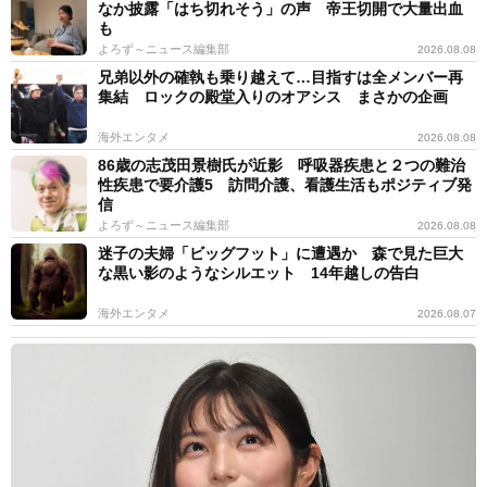
なか披露「はち切れそう」の声 帝王切開で大量出血
も
よろず～ニュース編集部
2026.08.08
兄弟以外の確執も乗り越えて…目指すは全メンバー再
集結 ロックの殿堂入りのオアシス まさかの企画
海外エンタメ
2026.08.08
86歳の志茂田景樹氏が近影 呼吸器疾患と２つの難治
性疾患で要介護5 訪問介護、看護生活もポジティブ発
信
よろず～ニュース編集部
2026.08.08
迷子の夫婦「ビッグフット」に遭遇か 森で見た巨大
な黒い影のようなシルエット 14年越しの告白
海外エンタメ
2026.08.07