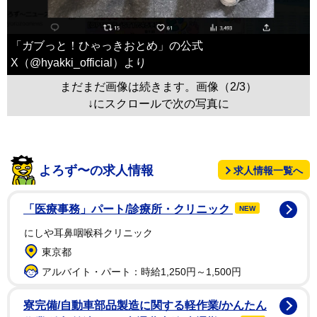
「ガブっと！ひゃっきおとめ」の公式
X（@hyakki_official）より
まだまだ画像は続きます。画像（2/3）
↓にスクロールで次の写真に
よろず〜の求人情報
求人情報一覧へ
「医療事務」パート/診療所・クリニック
NEW
にしや耳鼻咽喉科クリニック
東京都
アルバイト・パート：時給1,250円～1,500円
寮完備/自動車部品製造に関する軽作業/かんたん