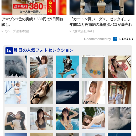
アマゾン1位の実績！380円で5日間お
『カートン買い、ダメ。ゼッタイ。』
試し。
年間11万円節約の新型タバコが爆売れ
PR(ハーブ健康本舗)
PR(株式会社HAL)
Recommended by
昨日の人気フォトセレクション