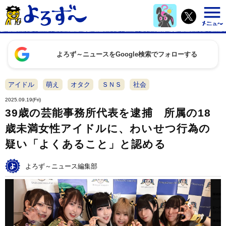
よろず～ニュースをGoogle検索でフォローする
アイドル
萌え
オタク
ＳＮＳ
社会
2025.09.19(Fri)
39歳の芸能事務所代表を逮捕 所属の18
歳未満女性アイドルに、わいせつ行為の
疑い「よくあること」と認める
よろず～ニュース編集部