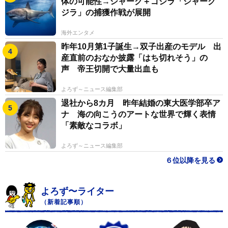
体の可能性→シャーク＋ゴジラ「シャーク
ジラ」の捕獲作戦が展開
海外エンタメ
昨年10月第1子誕生→双子出産のモデル 出
産直前のおなか披露「はち切れそう」の
声 帝王切開で大量出血も
よろず～ニュース編集部
退社から8カ月 昨年結婚の東大医学部卒ア
ナ 海の向こうのアートな世界で輝く表情
「素敵なコラボ」
よろず～ニュース編集部
６位以降を見る
よろず〜ライター
（新着記事順）