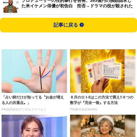
プロデューサーの性的暴行を告発、385億円の損賠請求し
た米イケメン俳優が初告白 拒否→ドラマの役が殺された
記事に戻る
「占い師だけが知ってる〝お金が増え
８月のロト6はこの方法で買え!!６つの
る人の共通点〟」
数字が『完全一致』する方法
PR(合同会社デジタルファーム )
PR(株式会社MURA)