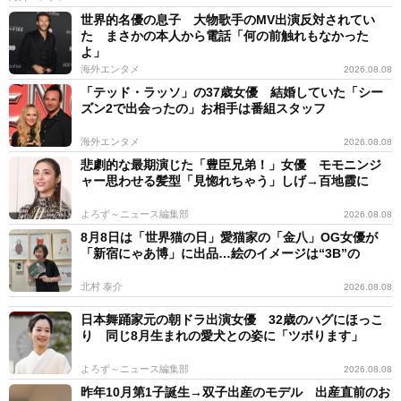
世界的名優の息子 大物歌手のMV出演反対されてい
た まさかの本人から電話「何の前触れもなかった
よ」
海外エンタメ
2026.08.08
「テッド・ラッソ」の37歳女優 結婚していた「シー
ズン2で出会ったの」お相手は番組スタッフ
海外エンタメ
2026.08.08
悲劇的な最期演じた「豊臣兄弟！」女優 モモニンジ
ャー思わせる髪型「見惚れちゃう」しげ→百地霞に
よろず～ニュース編集部
2026.08.08
8月8日は「世界猫の日」愛猫家の「金八」OG女優が
「新宿にゃあ博」に出品…絵のイメージは“3B”の
北村 泰介
2026.08.08
日本舞踊家元の朝ドラ出演女優 32歳のハグにほっこ
り 同じ8月生まれの愛犬との姿に「ツボります」
よろず～ニュース編集部
2026.08.08
昨年10月第1子誕生→双子出産のモデル 出産直前のお