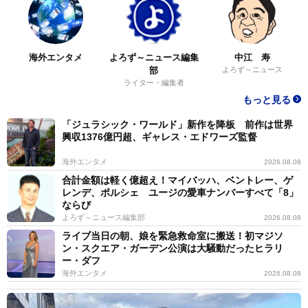
海外エンタメ
よろず～ニュース編集
中江 寿
部
よろず～ニュース
ライター・編集者
もっと見る
「ジュラシック・ワールド」新作を降板 前作は世界
興収1376億円超、ギャレス・エドワーズ監督
海外エンタメ
2026.08.08
合計金額は軽く億超え！マイバッハ、ベントレー、ゲ
レンデ、ポルシェ ユージの愛車ナンバーすべて「8」
ならび
よろず～ニュース編集部
2026.08.08
ライブ当日の朝、娘を緊急救命室に搬送！初マジソ
ン・スクエア・ガーデン公演は大騒動だったヒラリ
ー・ダフ
海外エンタメ
2026.08.08