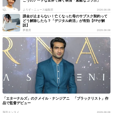
こうのアートな世界で輝く表情「素敵なコラボ」
よろず～ニュース編集部
2026.08.08
課金が止まらない！亡くなった母のサブスク契約って
どう解除したら？「デジタル終活」が有効【FPが解
説】
夢書房
2026.08.08
「エターナルズ」のクメイル・ナンジアニ 「ブラックリスト」作
品で監督デビュー
海外エンタメ
2026.08.08