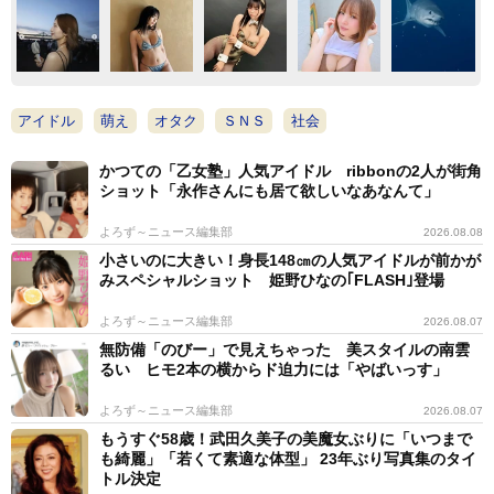
アイドル
萌え
オタク
ＳＮＳ
社会
かつての「乙女塾」人気アイドル ribbonの2人が街角
ショット「永作さんにも居て欲しいなあなんて」
よろず～ニュース編集部
2026.08.08
小さいのに大きい！身長148㎝の人気アイドルが前かが
みスペシャルショット 姫野ひなの｢FLASH｣登場
よろず～ニュース編集部
2026.08.07
無防備「のびー」で見えちゃった 美スタイルの南雲
るい ヒモ2本の横からド迫力には「やばいっす」
よろず～ニュース編集部
2026.08.07
もうすぐ58歳！武田久美子の美魔女ぶりに「いつまで
も綺麗」「若くて素適な体型」 23年ぶり写真集のタイ
トル決定