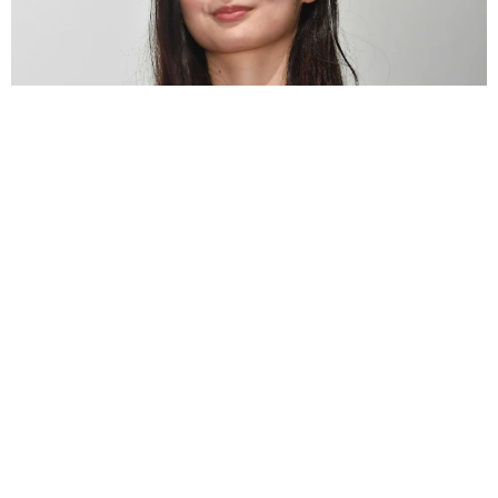
25歳女優、腹筋バッキバキ ミスマガ特別賞→5年後の努力の成果
「AIに負けないっ」生身で勝負の大島璃乃
よろず～ニュース編集部
2026.08.07
アルコール依存症に手を差し伸べた世界的ラッパー
リハビリ治療を援助「お金も用意しておく」と
海外エンタメ
2026.08.07
逸見政孝さんの“虎の遺伝子”しっかり継承 四代目爆
誕！逸見太郎が小1長男とともにプロ野球観戦
よろず～ニュース編集部
2026.08.07
「スパイダーマン」旋風やまず 公開わずか1週間で
「トイ・ストーリー5」抜いた 世界興収首位に
海外エンタメ
2026.08.07
公演を「人事上の問題」で直前キャンセル ビジュア