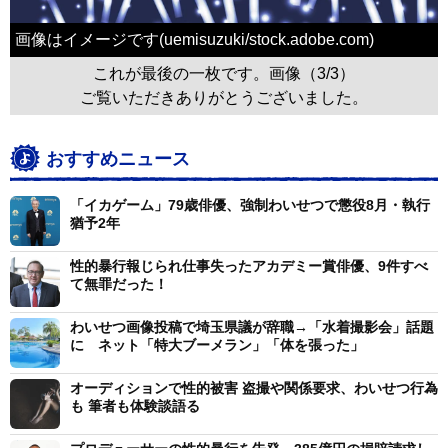
画像はイメージです(uemisuzuki/stock.adobe.com)
これが最後の一枚です。画像（3/3）
ご覧いただきありがとうございました。
おすすめニュース
「イカゲーム」79歳俳優、強制わいせつで懲役8月・執行
猶予2年
性的暴行報じられ仕事失ったアカデミー賞俳優、9件すべ
て無罪だった！
わいせつ画像投稿で埼玉県議が辞職→「水着撮影会」話題
に ネット「特大ブーメラン」「体を張った」
オーディションで性的被害 盗撮や関係要求、わいせつ行為
も 筆者も体験談語る