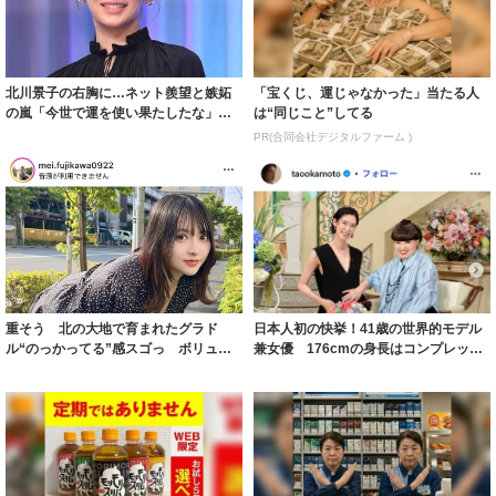
北川景子の右胸に…ネット羨望と嫉妬
「宝くじ、運じゃなかった」当たる人
の嵐「今世で運を使い果たしたな」
は“同じこと”してる
「ガッツリ行っ...
PR(合同会社デジタルファーム )
重そう 北の大地で育まれたグラド
日本人初の快挙！41歳の世界的モデル
ル“のっかってる”感スゴっ ボリュー
兼女優 176cmの身長はコンプレック
ミー連発「ア...
スだっ...