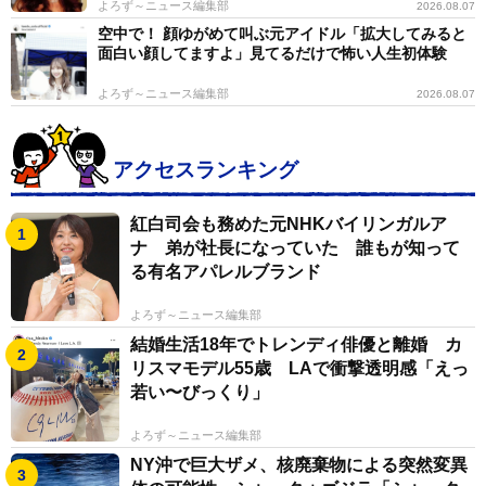
よろず～ニュース編集部
2026.08.07
空中で！ 顔ゆがめて叫ぶ元アイドル「拡大してみると
面白い顔してますよ」見てるだけで怖い人生初体験
よろず～ニュース編集部
2026.08.07
アクセスランキング
紅白司会も務めた元NHKバイリンガルア
ナ 弟が社長になっていた 誰もが知って
る有名アパレルブランド
よろず～ニュース編集部
結婚生活18年でトレンディ俳優と離婚 カ
リスマモデル55歳 LAで衝撃透明感「えっ
若い〜びっくり」
よろず～ニュース編集部
NY沖で巨大ザメ、核廃棄物による突然変異