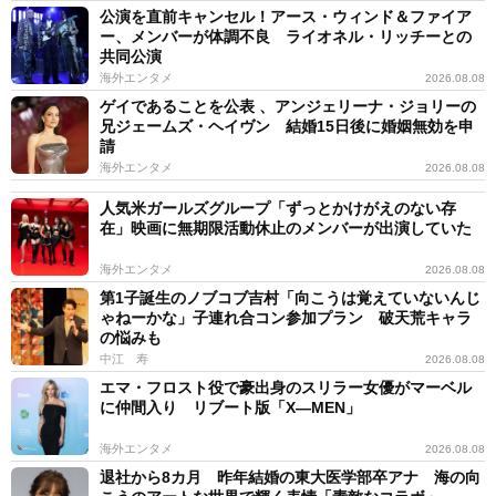
公演を直前キャンセル！アース・ウィンド＆ファイア
ー、メンバーが体調不良 ライオネル・リッチーとの
共同公演
海外エンタメ
2026.08.08
ゲイであることを公表 、アンジェリーナ・ジョリーの
兄ジェームズ・ヘイヴン 結婚15日後に婚姻無効を申
請
海外エンタメ
2026.08.08
人気米ガールズグループ「ずっとかけがえのない存
在」映画に無期限活動休止のメンバーが出演していた
海外エンタメ
2026.08.08
第1子誕生のノブコブ吉村「向こうは覚えていないんじ
ゃねーかな」子連れ合コン参加プラン 破天荒キャラ
の悩みも
中江 寿
2026.08.08
エマ・フロスト役で豪出身のスリラー女優がマーベル
に仲間入り リブート版「X―MEN」
海外エンタメ
2026.08.08
退社から8カ月 昨年結婚の東大医学部卒アナ 海の向