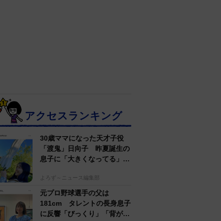
アクセスランキング
30歳ママになった天才子役
「渡鬼」日向子 昨夏誕生の
息子に「大きくなってる」愛
らしい姿に反響
よろず～ニュース編集部
元プロ野球選手の父は
181cm タレントの長身息子
に反響「びっくり」「背が高