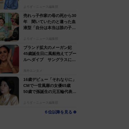
すぎる」母162cm 姉は声優
よろず～ニュース編集部
売れっ子作家の母の死から30
年 聞いていたのと違った血
液型「自分は本当は誰の子
か」【徹子の部屋】
よろず～ニュース編集部
ブランド拡大のメーガン妃
45歳誕生日に風船抱えてプー
ルへダイブ サングラスにポ
ニテでためらいなし
海外エンタメ
16歳デビュー「それなりに」
CMで一世風靡の女優65歳
50歳で孫誕生の元五輪代表と
花火大会 カズ息子の師匠
よろず～ニュース編集部
６位以降を見る