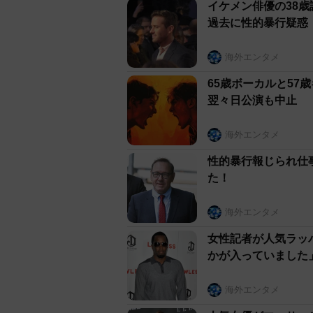
イケメン俳優の38
過去に性的暴行疑惑
海外エンタメ
65歳ボーカルと5
翌々日公演も中止
海外エンタメ
性的暴行報じられ仕
た！
海外エンタメ
女性記者が人気ラッ
かが入っていました
海外エンタメ