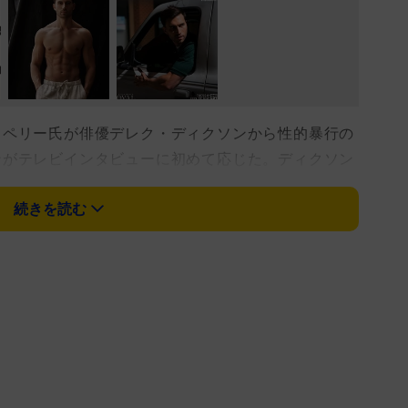
ペリー氏が俳優デレク・ディクソンから性的暴行の
ンがテレビインタビューに初めて応じた。ディクソン
385億円）の損害賠償を求める訴訟を起こしており、今
続きを読む
証言となる。
ヴィス氏との対談でディクソンは「真実を語るのはつ
沈黙したくない」と心情を吐露。告発によれば、ペリ
かれた際、ベッドに一緒に入り脚を触るなどの行為が
の意思を示したが、ペリー氏は「振り向いて君を見た
げて臀部を触ったとする別の事件も語られた。ディ