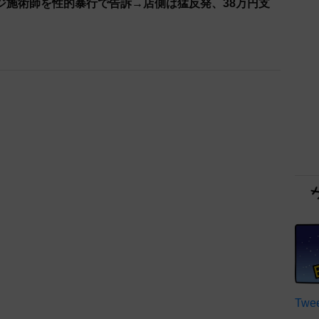
ジ施術師を性的暴行で告訴→店側は猛反発、38万円支
Twee