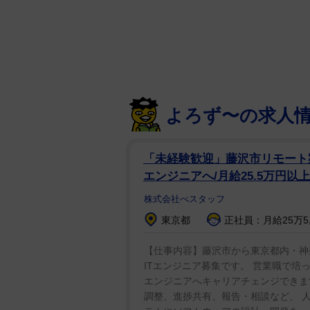
クソンは「身体の支配を奪われた
と述べ、当時はどうすればよいか
ディクソンは状況を和らげようと
う。2025年1月には米雇用機会
よろず〜の求人
ーバル」で自身のキャラクターが
張している。
「未経験歓迎」藤沢市リモート
一方、ペリー氏側は告発を全面的に
エンジニアへ/月給25.5万円以上
（約60億円）以上を要求したとし
株式会社べスタッフ
主張は失敗するだろう」とコメン
東京都
正社員：月給25万5,
【仕事内容】藤沢市から東京都内・神
ITエンジニア募集です。 営業職で培
エンジニアへキャリアチェンジできま
調整、進捗共有、報告・相談など、 人