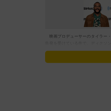
映画プロデューサーのタイラー・
告発を受けている件で、ディクソ
は今年6月、2億6000万ドル（約
回の発言はその後初の公の場での
ABCニュースのリンジー・デイ
らい。恥ずかしさもあるが、もう
ー氏から自宅のゲストハウスに招
あったという。ディクソンは拒否
い」と言ったとされる。
さらに、ペリー氏が下着を引き下