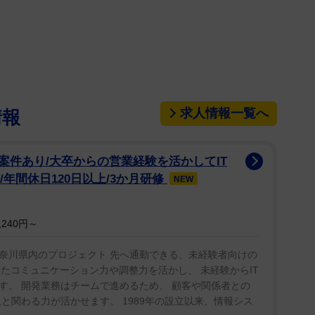
経験がない人には、その瞬間の感情は理解できない」
分からなかったと振り返った。
試みたが、ペリー氏の行動は止まらなかったとい
均等委員会に苦情を提出。出演していたドラマ「ジ・オ
求人情報一覧へ
情報
殺されたことも、ペリー氏による「権力の誇示」と主
案件あり/大卒からの営業経験を活かしてIT
否定。ディクソンが沈黙の見返りに4000万ドル
/年間休日120日以上/3か月研修
NEW
、「これは詐欺の企てであり、虚偽のハラスメントの
トしている。
240円～
奈川県内のプロジェクト 先へ通勤できる、未経験者向けの
ったコミュニケーション力や調整力を活かし、 未経験からIT
す。 開発業務はチームで進めるため、 顧客や関係者との
と関わる力が活かせます。 1989年の設立以来、情報シス