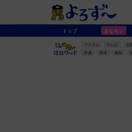
トップ
まなモン
ニ
ュ
ー
アイドル
テレビ
広
ス
一
声優
野球
愛知
覧