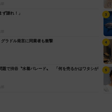
集部
まず謝れ！」
集部
円」グラドル発言に同業者も衝撃
問題で渋谷〝水着パレード〟 「何を売るかはワタシが
集部