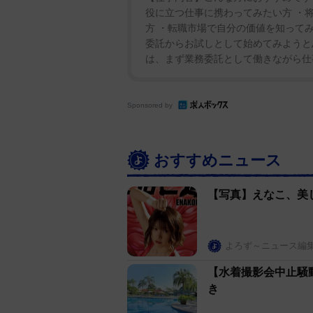
被害のケアなども訴えていた。
役に立つ仕事に携わってみたい方 ・
方 ・転職市場で自分の価値を知って
委託からお試しとして始めてみようと
辻氏の議員辞職報告のポストには
は、まず業務委託として働きながら仕事
ね」「素直に水着撮影会に参加し
かったの？」「特大ブーメラン大
つなツッコミが寄せられていた。
Sponsored by
おすすめニュース
【写真】えなこ、美
よろず～ニュース編
【水着撮影会中止騒
き