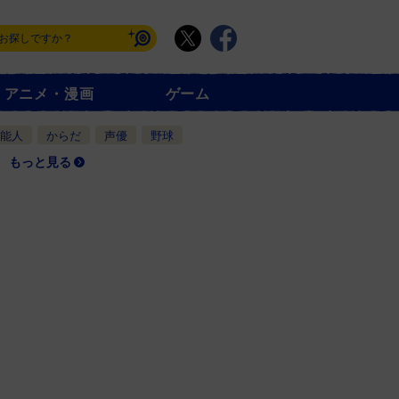
アニメ・漫画
ゲーム
能人
からだ
声優
野球
もっと見る