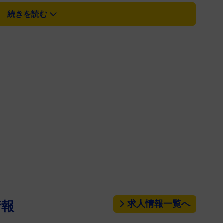
続きを読む
インターネット上に投稿したとしてわいせつ電磁的
川県警に書類送検されていた。神奈川県警のサイバー
に1日に掲載した「【お詫びと議員辞職のご報
「報道等で既にご承知の方もいらっしゃるかと思いま
性的な画像をインターネット掲示板にアップロードし
記録媒体陳列の疑いで神奈川県警から捜査を受け、本
ございます。
皆様の信頼を裏切り、また関係者に多大なご迷惑を
くお詫び申し上げます。
し先の時期ではありますが、私がこれ以上、議員の
の政治への不信感を増大させ、県議会への信用を失墜
求人情報一覧へ
情報
ました。
議長に対して議員辞職願を提出し、県議会議員を辞職