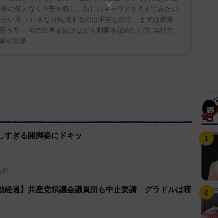
将来に何となく不安を感じ、新しいキャリアを考えてみたい
みたい方 ・いきなり転職するのは不安なので、まずは業務
思う方 ・今の仕事を続けながら副業を始めたい方 当社で
「自分は全裸撮影会を開催してたて言うオチです
や業界...
ていればよかったのに。」「水着を着てたから許せな
当たり」「随分と体を張ったネタですね」などと辛ら
しすぎる開脚姿にドキッ
集部
動経過】共産党県議会議員団も中止要請 グラドルは嘆