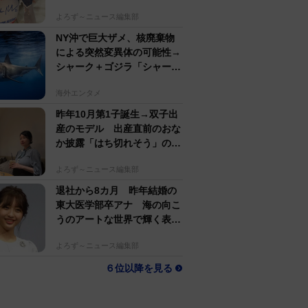
若い〜びっくり」
よろず～ニュース編集部
NY沖で巨大ザメ、核廃棄物
による突然変異体の可能性→
シャーク＋ゴジラ「シャーク
ジラ」の捕獲作戦が展開
海外エンタメ
昨年10月第1子誕生→双子出
産のモデル 出産直前のおな
か披露「はち切れそう」の
声 帝王切開で大量出血も
よろず～ニュース編集部
退社から8カ月 昨年結婚の
東大医学部卒アナ 海の向こ
うのアートな世界で輝く表情
「素敵なコラボ」
よろず～ニュース編集部
６位以降を見る