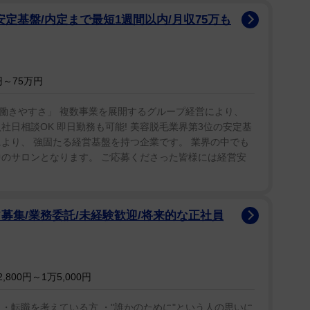
安定基盤/内定まで最短1週間以内/月収75万も
9日には、所属党派の埼玉県市民ネットワークおよび
ました。」と公表していた。
～75万円
ばと水上公園」で予定されていた水着撮影会が中止
辻氏は一部で、水上公園を管理する埼玉県公園緑地協
働きやすさ」 複数事業を展開するグループ経営により、
社日相談OK 即日勤務も可能! 美容脱毛業界第3位の安定基
問い合わせたと伝えられていた。水着撮影会に疑問を
より、 強固たる経営基盤を持つ企業です。 業界の中でも
せつ画像の投稿で書類送致され、議員辞職する形。唐
中のサロンとなります。 ご応募くださった皆様には経営安
中止させた人物が、知人女性の性的写真をネットに上
舞台脚本でこんなの書いても『悪役の自滅にせよ、わ
評されるわな、こんなの。現実は芝居よりわざとくさ
募集/業務委託/未経験歓迎/将来的な正社員
には「憲法を活かし多様性を認め合うジェンダー平
800円～1万5,000円
「DVや性暴力被害者に寄り添った支援体制を強化
、多文化共生のまちづくりをすすめます。」と性暴力
・転職を考えている方 ・"誰かのために"という人の思いに