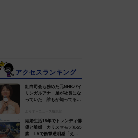
アクセスランキング
紅白司会も務めた元NHKバイ
リンガルアナ 弟が社長にな
っていた 誰もが知ってる有
名アパレルブランド
よろず～ニュース編集部
結婚生活18年でトレンディ俳
優と離婚 カリスマモデル55
歳 LAで衝撃透明感「えっ