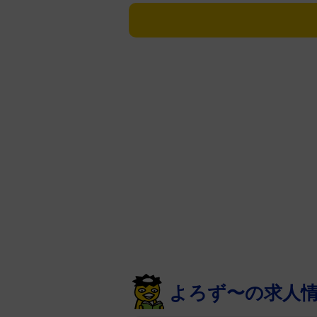
辻浩司氏の議員辞職にあきれた。
辻氏は、知人女性の性的な画像を
記録陳列の疑いで29日までに神奈
パトロールで発覚したという。
唐沢氏は辻氏が自身の公式サイト
告】」という投稿を引用。辻氏は
すが、一昨年の12月に私が女性の
た行為について、わいせつ電磁的
年1月に書類送致をされたところで
私の軽率な行動によって、県民の
おかけしたことに対しまして、深
司法の最終判断が出るのはまだ少
職にとどまることは、県民の皆様
よろず〜の求人
させることにつながると判断致し
以上の理由から、本日3月1日、