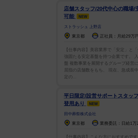
致しました。
店舗スタッフ/20代中心の職場/
また、これに先立ち、昨日2月2
可能
NEW
越谷市民ネットワークを退会致し
ストラッシュ 上野店
東京都
正社員：月給29万円
埼玉県では昨年、県内の「しらこ
となったことが話題となったが、
【仕事内容】美容業界で「安定」と「
強固たる安定基盤を持つ企業です。 入
会に対して、撮影会の内容などを
盤 複数事業を展開するグループ経営に
投げかけたとされる辻氏が、わい
屈指の店舗数をもち、 現在、急成長
沢氏は「水着撮影会に文句つけて
定の...
げて問題になり、議員辞職。……
ざとくさい展開で非現実的』と批
平日限定/設営サポートスタッフ
い。」とコメントした。
登用あり
NEW
田中葬祭株式会社
辻氏が公式サイトに掲載した政策
東京都
業務委託：日給1万2,
等社会の実現」という項目もある。
します。移民、難民と共に生きる
【仕事内容】こんな方におすすめです 