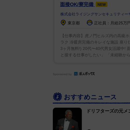
父親でもあったアダム氏は、最近
面接OK/寮完備
NEW
ていた。「最も高き神に感謝を捧
株式会社ライジングサンセキュリティーサ
る。ハッピー・イースター」。
東京都
正社員：月給25万円
また昨年の投稿では父親としての
【仕事内容】虎ノ門ヒルズ内の高級ホテ
ッパ／UKツアーから帰ってきた。
ラク 冷暖房完備のキレイな施設 座り
3ヶ月無料!) 20代〜40代男女活躍中
ると涙が出そうになる。人生は恐
と接する仕事がしたい」 「未経験から
喜ばしく美しいものでもある」「
たいとは思わない。特に酷い箇所
げでここにいるし、今の俺がある
Sponsored by
入っていると言える」「息子に望
勝手だ。それが彼にとって必要だ
おすすめニュース
アダム氏の最後のライブは昨年2
ドリフターズの元メ
た。同バンドは2021年にシング
ック・チャートに入り脚光を浴びて
ケティングという会社を経営して