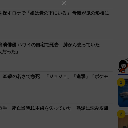
を探すロケで「娘は畳の下にいる」 母親が鬼の形相に
出演俳優 ハワイの自宅で死去 肺がん患っていた
い人だった」
、35歳の若さで急死 「ジョジョ」「進撃」「ポケモ
歌手 死亡当時11本歯を失っていた 熱湯に沈み皮膚