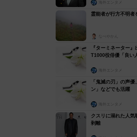
海外エンタメ
霊能者が行方不明者
なべやかん
『ターミネーター』
T1000役俳優「良
海外エンタメ
「鬼滅の刃」の声優
ン」などでも活躍
海外エンタメ
クスリに溺れた人気
剥離