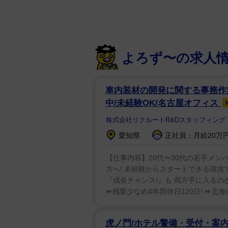
米メタルラップバンド、ドロップ
よろず〜の求人
死去した。31歳だった。義理の姉
車内装材の開発に関する事務作
19日にバンドメンバーらがSNS
中/未経験OK/名古屋オフィス
つづっている。「人生は全く予測
株式会社リクルートR&Dスタッフィング
スマ性、そしてエネルギーはこれ
愛知県
正社員：月給20万円
トを尽くせるよう未来へと後押し
休んでくれ。いつまでも愛してい
【仕事内容】20代〜30代の若手メン
方へ! 未経験からスタートできる環境で
2016年の結成メンバーで、2枚
『成長チャンス!』も 両方手に入るのが
ージック」でボーカリストとして
⏩残業少なめ&年間休日120日! ⏩北海
クス・ダウンだったが翌年ドロッ
虎ノ門/ホテル警備・受付・案内/