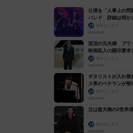
公演を「人事上の問
バンド 詳細は明か
海外エンタメ
2026.08.07
泥沼の元夫婦 ブラ
映画収入の開示要求
海外エンタメ
2026.08.07
ギタリストが入れ替
ス界のベテランが登
海外エンタメ
2026.08.07
父は超大物の2世米
海外エンタメ
2026.08.07