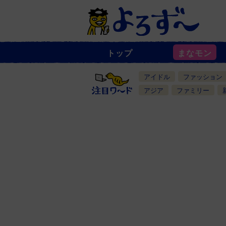
トップ
まなモン
ニ
ュ
ー
アイドル
ファッション
ス
一
アジア
ファミリー
覧