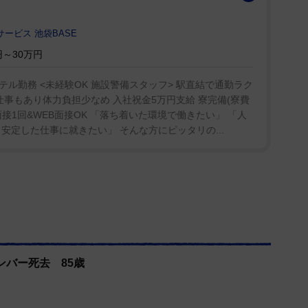
SNSに息子の写真を投稿、こうキャプションを添え
げ、全ての恩恵を有難く思い、家族と人生に感謝す
ービス 池袋BASE
～30万円
役割についてこう語っていた。「素晴らしいヨーロ
ル勤務 <未経験OK 施設警備スタッフ> 駅直結で通勤ラク
人生の光と再会だ」「自分の歩いてきた道を振り返
仕事もあり体力負担少なめ 入社祝金5万円支給 寮完備(寮費
! 面接1回&WEB面接OK 「落ち着いた環境で働きたい」 「人
ろしく残酷なものかもしれない」「しかしそれは最も
安定した仕事に就きたい」 そんな方にピッタリの...
人生でたくさんの失敗をしてきた。しかしそれを変え
は何一つ。その酷いことに感謝するんだ」「そのおか
。これを書いている自分がだ。今俺はこの人間を気に
むのはいい男でいて欲しいということ。何をしようと
ということだ。俺はいつだって誇りに思うだろう」。
月フロリダ州タンパ、オルフェウムでのものとなっ
ンバー死去 85歳
ル『ウイルス』でビルボードのメインストリーム・ロ
いた。同氏は音楽活動の傍らPUSHデジタル・マー
もいた。