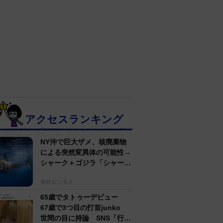
アクセスランキング
NY沖で巨大ザメ、核廃棄物
による突然変異体の可能性→
シャーク＋ゴジラ「シャーク
ジラ」の捕獲作戦が展開
海外エンタメ
65歳でタトゥーデビュー
67歳で3つ目の打首junko
世間の目に持論 SNS「行動