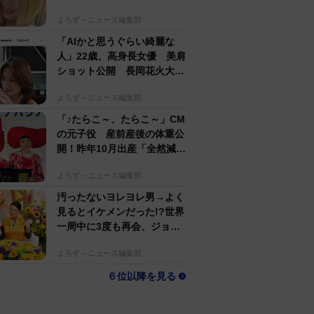
するのがかっこいい」
よろず～ニュース編集部
「AIかと思うぐらい綺麗な
人」22歳、高身長女優 美肩
ショット公開 長岡花火大会
抽選当たって満喫
よろず～ニュース編集部
「♪たらこ～、たらこ～」CM
の元子役 産前産後の体重公
開！昨年10月出産「全然減ら
ないよなんでえええええ」
よろず～ニュース編集部
汚ったないヨレヨレ男→よく
見るとイケメンだった!?世界
一周中に3度も再会、ジョー
ジアの“記憶無し"夜から結婚
よろず～ニュース編集部
へ！【新婚さん】
６位以降を見る