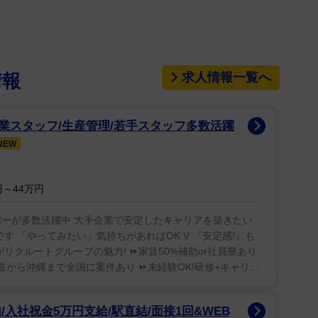
アウト・キングスのボーカル、アダム・ラミー氏が
求人情報一覧へ
情報
妹によると誕生日の5日前に自ら命を絶ったという。
業スタッフ/生産管理/若手スタッフ多数活躍
で訃報を発表、兄弟のような存在だったとしてこう
NEW
できないかたちで襲って来る」「アダムの精神、カリ
からも俺たちを奮い立たすだけでなく、俺たちがベス
～44万円
してくれるだろう」「色々ありがとう。力みなぎる中
る」。
バーが多数活躍中 大手企業で安定したキャリアを築きたい
す 「やってみたい」気持ちがあればOK V 『安定感!』も
のアルバム「オーディオドープ」「ライオット・ミュ
リクルートグループの魅力! ⏩家賃50%補助or社員寮あり
同バンドを率いた。ちなみにバンド名は当初フェニッ
道から沖縄まで全国に案件あり ⏩未経験OK!研修+キャリ...
プアウト・キングスに改名していた。
入社祝金5万円支給/駅直結/面接1回&WEB