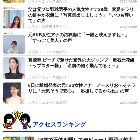
よろず～ニュース編集部
2026.08.09
父は元プロ野球選手の人気女性アナ26歳 素足チラリ
の鮮やか衣装に「写真集出しましょう」「いつも輝い
て」の声
よろず～調査班【ライフ】
2026.08.09
元AKB女性アナの浴衣姿に「一段と映えますね～」
「すっごく美人」の声
よろず～ニュース編集部
2026.08.09
真飛聖 ビーチで魅せた驚異の大ジャンプ「流石元花組
トップスター様」「名前の如く飛んでるぅ～」
よろず～ニュース編集部
2026.08.09
6日に離婚発表の元TBS女性アナ ノースリおへそチラ
リに「元気そうで安心」「応援してるからね」の声
よろず～ニュース編集部
2026.08.09
アクセスランキング
16歳で正体を隠してデビュー！両親は超大