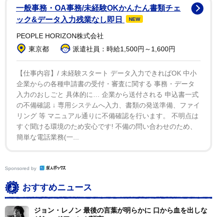
一般事務・OA事務/未経験OKかんたん書類チェ
の葬儀の際は精神的に打ちのめされていたため参列でき
ック&データ入力残業なし即日
NEW
なかったと明かした。
PEOPLE HORIZON株式会社
心臓発作とコカインの使用が合わさった浴槽での溺死
東京都
派遣社員：時給1,500円～1,600円
により死亡したホイットニーだが、検死の報告書による
【仕事内容】/ 未経験スタート データ入力できればOK 中小
と、歯が11本失われ、眉毛の大部分が抜け落ちていたそ
企業からの各種申請書の受付・審査に関する 事務・データ
うだ。アシスタント、熱いお湯の中に沈むホイットニー
入力のおしごと 具体的に… 企業から送付される 申込書一式
を発見、関係者らによると、その温度は66度にも及び、
の不備確認 ↓ 専用システムへ入力、書類の発送準備、ファイ
約33センチも焼けるほどだったという。報告書にはホイ
リング 等 マニュアル通りに不備確認を行います。 不明点は
すぐ聞ける環境のため安心です! 不備の問い合わせのため、
ットニーが背中に重度の火傷を負い、足の皮膚は剥離を
簡単な電話業務(一...
起こしていたと記されている。また、左ひじの内側には
注射の痕があり、両乳房には豊胸手術の線と傷が残って
Sponsored by
いたそうだ。そして地毛にはかつらが縫い込まれ、検視
官によると、ホイットニーの眉毛はまばらだったもの
おすすめニュース
の、かつらの下には黒い巻き毛が豊かに生えており、禿
ジョン・レノン 最後の言葉が明らかに 口から血を出しな
げた部分はなかったという。