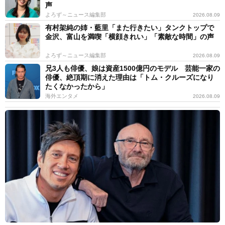
声
よろず～ニュース編集部
2026.08.09
有村架純の姉・藍里「また行きたい」タンクトップで
金沢、富山を満喫「横顔きれい」「素敵な時間」の声
よろず～ニュース編集部
2026.08.09
兄3人も俳優、娘は資産1500億円のモデル 芸能一家の
俳優、絶頂期に消えた理由は「トム・クルーズになり
たくなかったから」
海外エンタメ
2026.08.09