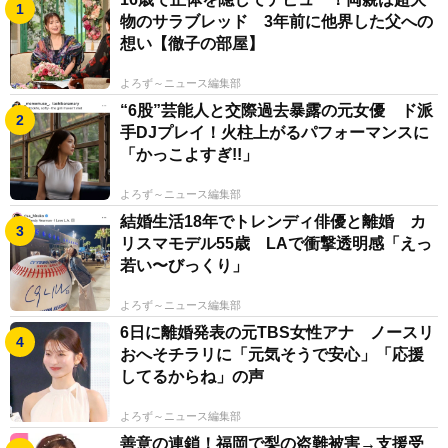
物のサラブレッド 3年前に他界した父への
想い【徹子の部屋】
よろず～ニュース編集部
“6股”芸能人と交際過去暴露の元女優 ド派
手DJプレイ！火柱上がるパフォーマンスに
「かっこよすぎ!!」
よろず～ニュース編集部
結婚生活18年でトレンディ俳優と離婚 カ
リスマモデル55歳 LAで衝撃透明感「えっ
若い〜びっくり」
よろず～ニュース編集部
6日に離婚発表の元TBS女性アナ ノースリ
おへそチラリに「元気そうで安心」「応援
してるからね」の声
よろず～ニュース編集部
善意の連鎖！福岡で梨の盗難被害→支援受