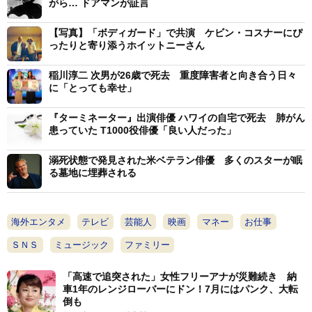
がら… ドアマンが証言
【写真】「ボディガード」で共演 ケビン・コスナーにぴ
ったりと寄り添うホイットニーさん
稲川淳二 次男が26歳で死去 重度障害者と向き合う日々
に「とっても幸せ」
『ターミネーター』出演俳優 ハワイの自宅で死去 肺がん
患っていた T1000役俳優「良い人だった」
溺死状態で発見された米ベテラン俳優 多くのスターが眠
る墓地に埋葬される
海外エンタメ
テレビ
芸能人
映画
マネー
お仕事
ＳＮＳ
ミュージック
ファミリー
「高速で追突された」女性フリーアナが災難続き 納
車1年のレンジローバーにドン！7月にはパンク、大転
倒も