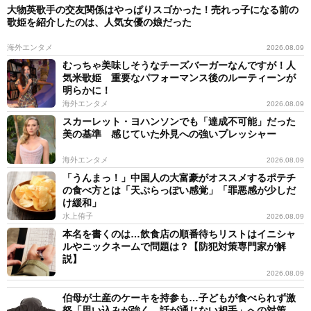
大物英歌手の交友関係はやっぱりスゴかった！売れっ子になる前の
歌姫を紹介したのは、人気女優の娘だった
海外エンタメ
2026.08.09
むっちゃ美味しそうなチーズバーガーなんですが！人
気米歌姫 重要なパフォーマンス後のルーティーンが
明らかに！
海外エンタメ
2026.08.09
スカーレット・ヨハンソンでも「達成不可能」だった
美の基準 感じていた外見への強いプレッシャー
海外エンタメ
2026.08.09
「うんまっ！」中国人の大富豪がオススメするポテチ
の食べ方とは「天ぷらっぽい感覚」「罪悪感が少しだ
け緩和」
水上侑子
2026.08.09
本名を書くのは…飲食店の順番待ちリストはイニシャ
ルやニックネームで問題は？【防犯対策専門家が解
説】
2026.08.09
伯母が土産のケーキを持参も…子どもが食べられず激
怒「思い込みが強く、話が通じない相手」への対策