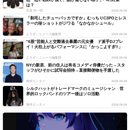
は？
石原 壮一郎
2026.08.09
「剃毛したチューバッカですか」むっちりC3POとレス
ラーの珍ショットがジワる「なかなかシュール」
よろず～ニュース編集部
2026.08.09
“6股”芸能人と交際過去暴露の元女優 ド派手DJプレ
イ！火柱上がるパフォーマンスに「かっこよすぎ!!」
よろず～ニュース編集部
2026.08.09
NYの新居、前の住人は有名コメディ俳優だった→スタ
ッフがひそかに試写会招待→直接郵便物を手渡した
海外エンタメ
2026.08.09
シルクハットがトレードマークのミュージシャン 世
界的ロックバンドのツアー後はソロ活動
海外エンタメ
2026.08.09