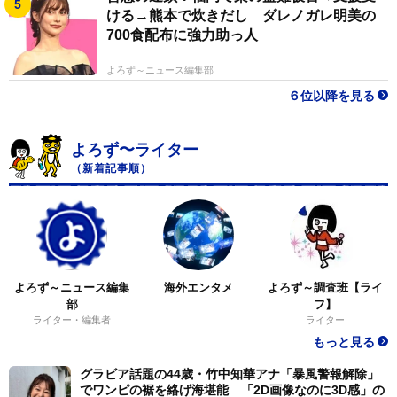
ける→熊本で炊きだし ダレノガレ明美の
700食配布に強力助っ人
よろず～ニュース編集部
６位以降を見る
よろず〜ライター
（新着記事順）
よろず～ニュース編集
海外エンタメ
よろず～調査班【ライ
部
フ】
ライター・編集者
ライター
もっと見る
グラビア話題の44歳・竹中知華アナ「暴風警報解除」
でワンピの裾を絡げ海堪能 「2D画像なのに3D感」の