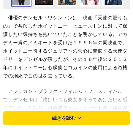
俳優のデンゼル・ワシントンは、映画『天使の贈りも
の』で共演したホイットニー・ヒューストンに対して保
護したい気持ちを抱いていたことを明かしている。アカ
デミー賞のノミネートを受けた１９９６年の同映画で、
ホイットニー扮するジュリアへの恋心に苦悩する天使ダ
ドリーをデンゼルが演じたが、その１６年後の２０１２
年にホイットニーは心臓病とコカインの使用による浴槽
での溺死でこの世を去っている。
アフリカン・ブラック・フィルム・フェスティバル
で、デンゼルは「僕はいつも彼女を守ってあげたいと感
じていた」と語り、司会者チャズ・エバートが「儚さが
見えていたんですね」と付け加えると、デンゼルは「彼
続きを読む
女は強くタフでありたがっていたけど、本当はそうじゃ
なかった。それだけだ」と続けた。