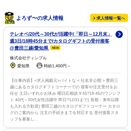
１９４７年の映画『気まぐれ天使』のリメイクであっ
よろず〜の求人情報
求人情報一覧へ
た同映画には、コートニー・Ｂ・ヴァンス、ジェニファ
ー・ルイス、グレゴリー・ハインズ、ロレッタ・デヴァ
テレオペ/20代～30代が活躍中/「即日～12月末」
イン、ライオネル・リッチーほか、ホイットニーの母シ
週3日/18時45分まで/カタログギフトの受付接客
シーさんも出演していた。
@豊田三越/愛知県
NEW
株式会社ディンプル
ホイットニーは出演者の何人かと親しくなったと言わ
愛知県
時給1,400円～
れており、同映画でジュリアの夫である牧師ヘンリーを
演じたコートニーは、「ホイットニーのことが大好きだ
【仕事内容】<求人掲載元>バイトな < 社名非公開 > 豊田三
越にあるカタログギフトコーナーでの 接客や注文受付をお
った。彼女の夫役を演じるなんて、最高に嬉しくショッ
任せ 土日いずれかお休み 曜日応相談 9:45?18:45のワンシフ
キングなことだった」「僕の人生のターニングポイント
ト 40代～50代女性活躍中 即日?12/31まで( 長期・来年以降
だったし、ホイットニーはその大きな大きな一部だっ
も入れる方歓迎) 豊田三越のカタログギフトコーナー カタロ
た」「僕たちは一緒に撮影現場にいて、お互いを尊重し
グのご案内から 注文の手続きまでを対応する 受付接客スタ
ッフを募集し...
合っていた」「でも、彼女の人生に何が起こっていたの
か、深入りすることはなかった」と語り、ホイットニー