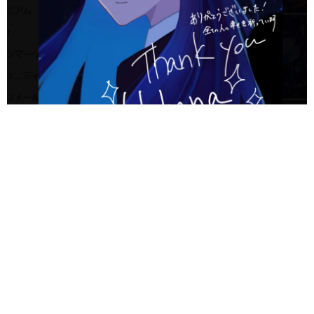
「即興の天才」Adoシカゴでうどん出前も箸がない…代わりに使っ
た道具に反響と共感「あるあるですね」
よろず～ニュース編集部
2026.08.09
“スパイダーマン婚”トム・ホランド＆ゼンデイヤ、結
婚式の詳細が明るみに 感動スピーチに参列者が涙
海外エンタメ
2026.08.09
引く手あまたの65歳こわもて悪役俳優 サラエボ映画
祭で名誉賞受賞へ
海外エンタメ
2026.08.09
善意の連鎖！福岡で梨の盗難被害→支援受ける→熊本
で炊きだし ダレノガレ明美の700食配布に強力助っ人