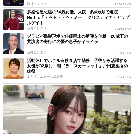
海外エンタメ
2026.08.06
多発性硬化症の54歳女優、入院→約4カ月で退院
Netflix「デッド・トゥ・ミー 」クリスティナ・アップ
ルゲイト
海外エンタメ
2026.08.06
ブラピが撮影現場で俳優同士の喧嘩を仲裁 20歳下の
共演者の奇行に名優の息子がイライラ
海外エンタメ
2026.08.06
活動休止でホテル＆飲食店で勤務 子役から活躍する
女優が32歳に 朝ドラ「スカーレット」戸田恵梨香の
妹役
よろず～ニュース編集部
2026.08.06