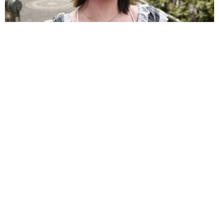
卵巣嚢腫摘出のインフルエンサー 術後の詳しい検査の結果を報
告 コスプレ姿にファン「驚きの回復力!!」
よろず～ニュース編集部
2026.08.06
＝LOVE大谷映美里、ぴったりニットでぱっくん＆チュ
ルチュル 真正面アングルで朝から「みそきん」堪能
よろず～ニュース編集部
2026.08.06
世界で活躍する「極妻」出演俳優 亡くなった大物作
曲家との思い出 生徒会長務めた高校の校歌手がける
よろず～ニュース編集部
2026.08.06
認知症ケアに“音”の可能性 40Hzのリズムで脳に刺
激、介護現場で続く新たな挑戦
田中 靖
2026.08.06
目の前に迫る薄ピンクのボリューミー 悶絶の入浴シ
ョット 桃月なしこ「ヤングキング BULL」登場