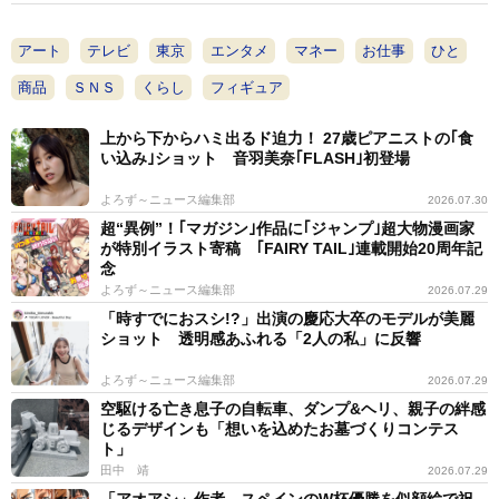
アート
テレビ
東京
エンタメ
マネー
お仕事
ひと
商品
ＳＮＳ
くらし
フィギュア
上から下からハミ出るド迫力！ 27歳ピアニストの｢食
い込み｣ショット 音羽美奈｢FLASH｣初登場
よろず～ニュース編集部
2026.07.30
超“異例”！｢マガジン｣作品に｢ジャンプ｣超大物漫画家
が特別イラスト寄稿 ｢FAIRY TAIL｣連載開始20周年記
念
よろず～ニュース編集部
2026.07.29
「時すでにおスシ!?」出演の慶応大卒のモデルが美麗
ショット 透明感あふれる「2人の私」に反響
よろず～ニュース編集部
2026.07.29
空駆ける亡き息子の自転車、ダンプ&ヘリ、親子の絆感
じるデザインも「想いを込めたお墓づくりコンテス
ト」
田中 靖
2026.07.29
「アオアシ」作者、スペインのW杯優勝を似顔絵で祝