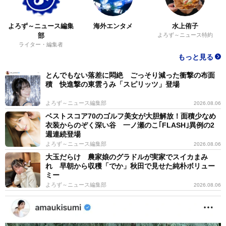
よろず～ニュース編集
海外エンタメ
水上侑子
部
よろず～ニュース特約
ライター・編集者
もっと見る
とんでもない落差に悶絶 ごっそり減った衝撃の布面
積 快進撃の東雲うみ「スピリッツ」登場
よろず～ニュース編集部
2026.08.06
ベストスコア70のゴルフ美女が大胆解放！面積少なめ
衣装からのぞく深い谷 一ノ瀬のこ｢FLASH｣異例の2
週連続登場
よろず～ニュース編集部
2026.08.06
大玉だらけ 農家娘のグラドルが実家でスイカまみ
れ 早朝から収穫「でか」秋田で見せた純朴ボリュー
ミー
よろず～ニュース編集部
2026.08.06