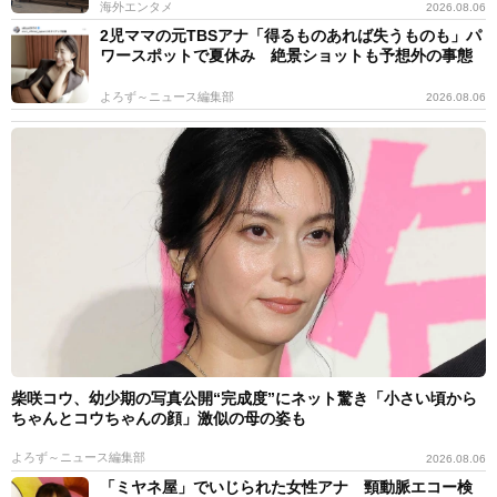
海外エンタメ
2026.08.06
2児ママの元TBSアナ「得るものあれば失うものも」パ
ワースポットで夏休み 絶景ショットも予想外の事態
よろず～ニュース編集部
2026.08.06
柴咲コウ、幼少期の写真公開“完成度”にネット驚き「小さい頃から
ちゃんとコウちゃんの顔」激似の母の姿も
よろず～ニュース編集部
2026.08.06
「ミヤネ屋」でいじられた女性アナ 頸動脈エコー検