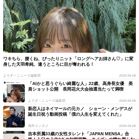
ワキちら、腰くね、ぴったりニット「ロングヘアお姉さん♡」に変
身した天羽希純、違うところに目が奪われる！
よろず～ニュース編集部
2026.08.06
「AIかと思うぐらい綺麗な人」22歳、高身長女優 美
肩ショット公開 長岡花火大会抽選当たって満喫
よろず～ニュース編集部
2026.08.06
新恋人はネイマールの元カノ ショーン・メンデスが
誕生日祝う動画投稿「僕の人生を変えてくれた」
海外エンタメ
2026.08.06
吉本所属33歳の女性タレント「JAPAN MENSA」合