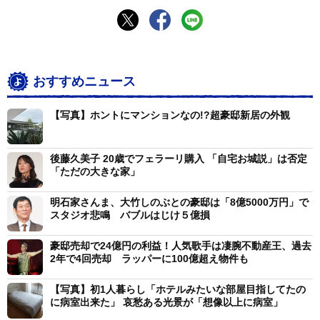
おすすめニュース
【写真】ホントにマンションなの!?超豪邸新居の外観
後藤久美子 20歳でフェラーリ購入 「自宅お城説」は否定
「ただの大きな家」
明石家さんま、大竹しのぶとの豪邸は「8億5000万円」で
スタジオ悲鳴 バブルはじけ５億損
豪邸売却で24億円の利益！人気歌手は凄腕不動産王、過去
2年で4回売却 ラッパーに100億超え物件も
【写真】初1人暮らし「ホテルみたいな部屋目指してたの
に病室出来た」 哀愁ある光景が「想像以上に病室」