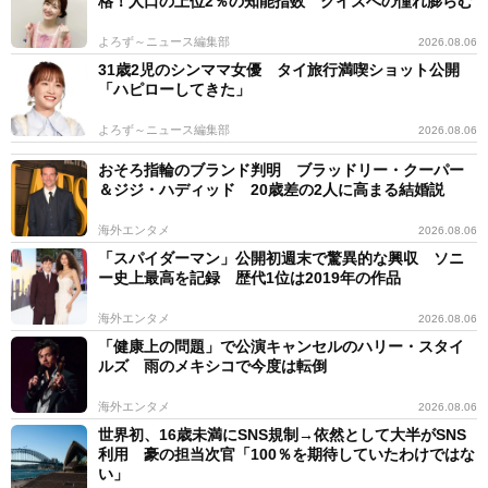
格！人口の上位2％の知能指数 クイズへの憧れ膨らむ
よろず～ニュース編集部
2026.08.06
31歳2児のシンママ女優 タイ旅行満喫ショット公開
「ハピローしてきた」
よろず～ニュース編集部
2026.08.06
おそろ指輪のブランド判明 ブラッドリー・クーパー
＆ジジ・ハディッド 20歳差の2人に高まる結婚説
海外エンタメ
2026.08.06
「スパイダーマン」公開初週末で驚異的な興収 ソニ
ー史上最高を記録 歴代1位は2019年の作品
海外エンタメ
2026.08.06
「健康上の問題」で公演キャンセルのハリー・スタイ
ルズ 雨のメキシコで今度は転倒
海外エンタメ
2026.08.06
世界初、16歳未満にSNS規制→依然として大半がSNS
利用 豪の担当次官「100％を期待していたわけではな
い」