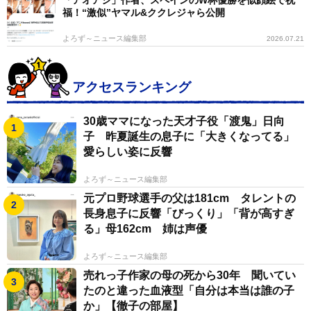
福！“激似”ヤマル&ククレジャら公開
よろず～ニュース編集部
2026.07.21
アクセスランキング
30歳ママになった天才子役「渡鬼」日向
子 昨夏誕生の息子に「大きくなってる」
愛らしい姿に反響
よろず～ニュース編集部
元プロ野球選手の父は181cm タレントの
長身息子に反響「びっくり」「背が高すぎ
る」母162cm 姉は声優
よろず～ニュース編集部
売れっ子作家の母の死から30年 聞いてい
たのと違った血液型「自分は本当は誰の子
か」【徹子の部屋】