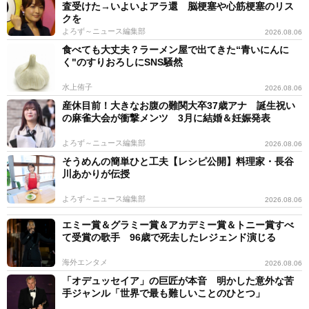
査受けた→いよいよアラ還 脳梗塞や心筋梗塞のリス
クを
よろず～ニュース編集部
2026.08.06
食べても大丈夫？ラーメン屋で出てきた“青いにんに
く"のすりおろしにSNS騒然
水上侑子
2026.08.06
産休目前！大きなお腹の難関大卒37歳アナ 誕生祝い
の麻雀大会が衝撃メンツ 3月に結婚＆妊娠発表
よろず～ニュース編集部
2026.08.06
そうめんの簡単ひと工夫【レシピ公開】料理家・長谷
川あかりが伝授
よろず～ニュース編集部
2026.08.06
エミー賞＆グラミー賞＆アカデミー賞＆トニー賞すべ
て受賞の歌手 96歳で死去したレジェンド演じる
海外エンタメ
2026.08.06
「オデュッセイア」の巨匠が本音 明かした意外な苦
手ジャンル「世界で最も難しいことのひとつ」