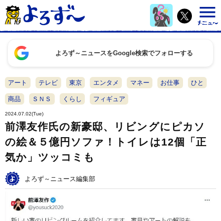
よろず～ニュースをGoogle検索でフォローする
アート
テレビ
東京
エンタメ
マネー
お仕事
ひと
商品
ＳＮＳ
くらし
フィギュア
2024.07.02(Tue)
前澤友作氏の新豪邸、リビングにピカソ
の絵＆５億円ソファ！トイレは12個「正
気か」ツッコミも
よろず～ニュース編集部