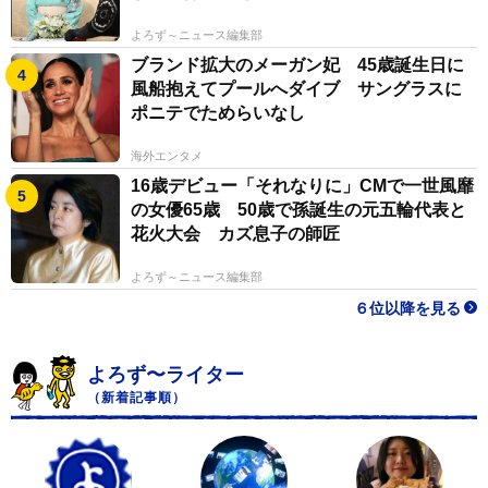
よろず～ニュース編集部
ブランド拡大のメーガン妃 45歳誕生日に
風船抱えてプールへダイブ サングラスに
ポニテでためらいなし
海外エンタメ
16歳デビュー「それなりに」CMで一世風靡
の女優65歳 50歳で孫誕生の元五輪代表と
花火大会 カズ息子の師匠
よろず～ニュース編集部
６位以降を見る
よろず〜ライター
（新着記事順）