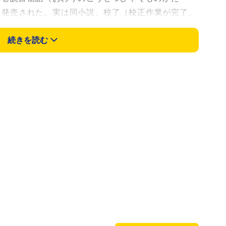
から発売された。実は同小説、校了（校正作業が完了、
から実際に発売されるまで、かなりの時間を費やした
続きを読む
部」公式Xが明かした、その理由がSNSで話題を呼ん
怪時代小説の金字塔「巷説百物語」シリーズの完結
いたちが、最大にして最後の大仕事に挑む。同公式X
たのは4月中旬でした」と校了から発売までに2カ月
に取材したところによると、一般的な単行本では校
う。つまり、同小説では2倍も時間がかかったことに
（本が）厚すぎて一部機械での製本ができず、カバ
」と記されている。小説のページ数は驚異の1152