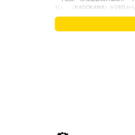
り）」（KADOKAWA）が19日
印刷・製本の工程に移れる状態）
という。「KADOKAWA文芸編集
でいる。
この小説は京極氏の代表作で、妖
巻。シリーズに登場した化け物遣
は発売前日の18日、「実は校了し
の時間を要したことを告白した。
よろず～ニュースが同社の担当者
了から発売に約1カ月を要するとい
なる。
その理由について、公式Xでは「
ー帯はぜんぶ手巻きだったからです