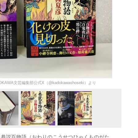
WA文芸編集部公式X（@kadokawashoseki）より
巷説百物語（おわりのこうせつひゃくものがた