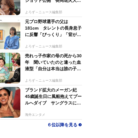
ショット公開 長岡花火大会
抽選当たって満喫
よろず～ニュース編集部
元プロ野球選手の父は
181cm タレントの長身息子
に反響「びっくり」「背が高
すぎる」母162cm 姉は声優
よろず～ニュース編集部
売れっ子作家の母の死から30
年 聞いていたのと違った血
液型「自分は本当は誰の子
か」【徹子の部屋】
よろず～ニュース編集部
ブランド拡大のメーガン妃
45歳誕生日に風船抱えてプー
ルへダイブ サングラスにポ
ニテでためらいなし
海外エンタメ
６位以降を見る