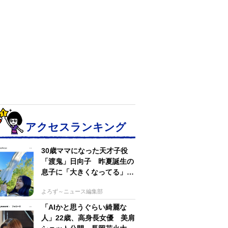
アクセスランキング
30歳ママになった天才子役
「渡鬼」日向子 昨夏誕生の
息子に「大きくなってる」愛
らしい姿に反響
よろず～ニュース編集部
「AIかと思うぐらい綺麗な
人」22歳、高身長女優 美肩