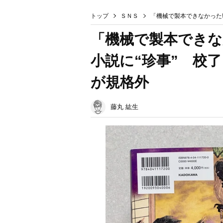
トップ
ＳＮＳ
「機械で製本できなかった
「機械で製本できな
小説に“珍事” 校
が規格外
藤丸 紘生