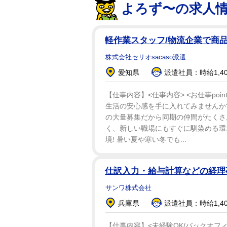
よろず〜の求人
ページ。その結果、重さは1.02
前出の担当者によると、「（同社
軽作業スタッフ/物流企業で商品の
かったように記憶しています」。
株式会社セリオsacaso派遣
リュームとなっている。
愛知県
派遣社員：時給1,4
SNSでは「厚すぎて機械で製本
【仕事内容】<仕事内容> <お仕事poi
で本物見てきた スゴい 読書が筋
生活の安心感を手に入れてみませんか?
うじゃなきゃ」「それでこそ京極
の大量募集だから同期の仲間がたくさん
く、新しい職場にもすぐに馴染める環
境! 暑い夏や寒い冬でも...
京極氏は1994年に「姑獲鳥の夏」
それを記念したYouTubeチャンネル「
仕訳入力・給与計算などの経理
も公開中。PVは全て京極氏が自ら
サンワ株式会社
兵庫県
派遣社員：時給1,40
【仕事内容】<未経験OK/バックオフ