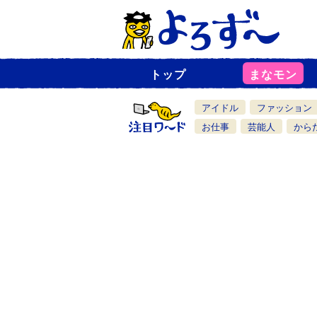
トップ
まなモン
ニ
ュ
ー
アイドル
ファッション
ス
一
お仕事
芸能人
から
覧