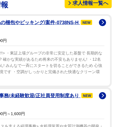
求人情報一覧へ
情報
キロ（一般的な単行本の3冊分）に及ぶ。
が刊行した）小説の単行本では、近年は手巻きは無
梱包やピッキング/案件-0738NS-H
NEW
まさに人気シリーズの完結にふさわしい、規格外のボ
00円
できなかった！？」「伝説の手巻き」「書店寄ったん
nt!!> ・東証上場グループの非常に安定した基盤で 長期的な
トレレベル」「製本所さん本当すごい」「京極本はこ
 確かな実績があるため将来の不安もありません! ・12名
夏彦先生の書籍」などの声が寄せられている。
! みんなで一斉にスタートを切ることができるため 心強
境です ・空調がしっかりと完備された快適なクリーン環
で小説家デビューし、2024年に30周年を迎えた。
京極夏彦30thAnniversary」では全刊行作品のPV
事務/未経験歓迎/正社員登用制度あり
動画編集をしている。
NEW
0円～1,600円
ィスを支える経理事務> 水処理装置や水質計測機器の開発・