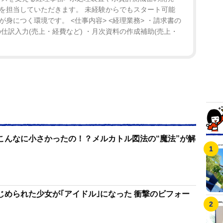
を担当していただきます。 未経験からでもスタート可能
身につく環境です。 <仕事内容> <経理業務> ・請求書の
仕訳入力(売上・経費など) ・月次資料の作成補助(売上・
こんなに小さかったの！？メルカトル図法の“魔法”が解
じめられた少女が｢アイドル｣になった 衝撃のビフォー