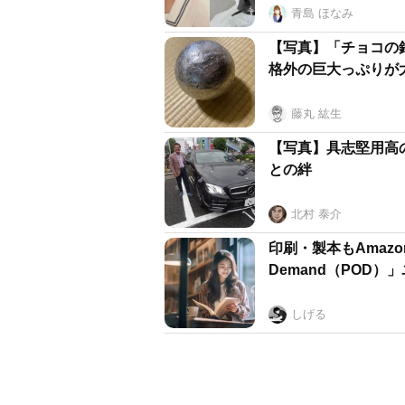
青島 ほなみ
【写真】「チョコの
格外の巨大っぷりが
藤丸 紘生
【写真】具志堅用高
との絆
北村 泰介
印刷・製本もAmazo
Demand（POD
しげる