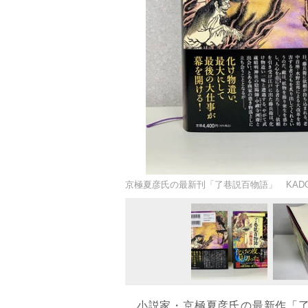
京極夏彦氏の最新刊「了巷説百物語」 KADOKA
小説家・京極夏彦氏の最新作「了