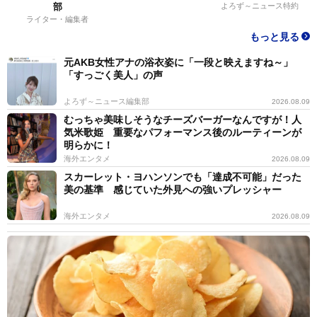
部
よろず～ニュース特約
ライター・編集者
もっと見る
元AKB女性アナの浴衣姿に「一段と映えますね～」
「すっごく美人」の声
よろず～ニュース編集部
2026.08.09
むっちゃ美味しそうなチーズバーガーなんですが！人
気米歌姫 重要なパフォーマンス後のルーティーンが
明らかに！
海外エンタメ
2026.08.09
スカーレット・ヨハンソンでも「達成不可能」だった
美の基準 感じていた外見への強いプレッシャー
海外エンタメ
2026.08.09