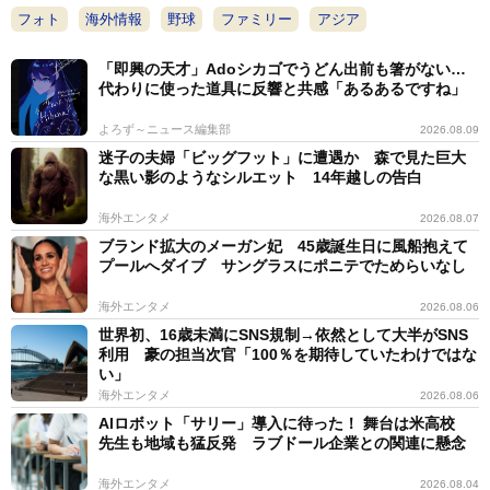
フォト
海外情報
野球
ファミリー
アジア
「即興の天才」Adoシカゴでうどん出前も箸がない…
代わりに使った道具に反響と共感「あるあるですね」
よろず～ニュース編集部
2026.08.09
迷子の夫婦「ビッグフット」に遭遇か 森で見た巨大
な黒い影のようなシルエット 14年越しの告白
海外エンタメ
2026.08.07
ブランド拡大のメーガン妃 45歳誕生日に風船抱えて
プールへダイブ サングラスにポニテでためらいなし
海外エンタメ
2026.08.06
世界初、16歳未満にSNS規制→依然として大半がSNS
利用 豪の担当次官「100％を期待していたわけではな
い」
海外エンタメ
2026.08.06
AIロボット「サリー」導入に待った！ 舞台は米高校
先生も地域も猛反発 ラブドール企業との関連に懸念
海外エンタメ
2026.08.04