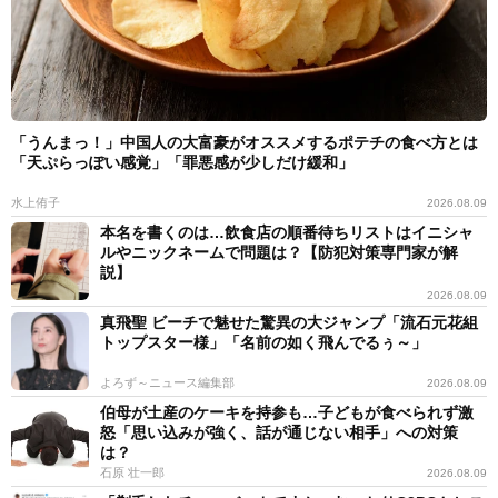
「うんまっ！」中国人の大富豪がオススメするポテチの食べ方とは
「天ぷらっぽい感覚」「罪悪感が少しだけ緩和」
水上侑子
2026.08.09
本名を書くのは…飲食店の順番待ちリストはイニシャ
ルやニックネームで問題は？【防犯対策専門家が解
説】
2026.08.09
真飛聖 ビーチで魅せた驚異の大ジャンプ「流石元花組
トップスター様」「名前の如く飛んでるぅ～」
よろず～ニュース編集部
2026.08.09
伯母が土産のケーキを持参も…子どもが食べられず激
怒「思い込みが強く、話が通じない相手」への対策
は？
石原 壮一郎
2026.08.09