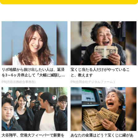
リボ地獄から抜け出したい人は、返済
宝くじ当たる人だけがやっているこ
を3～6ヶ月停止して『大幅に減額して
と、教えます
から返済す...
PR(渋谷法務総合事務所)
PR(合同会社デジタルファーム )
大谷翔平、空港大フィーバーで新妻を
あなたの金運はどう？宝くじに縁があ