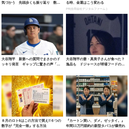
気づかう 先頭歩くも振り返り 数歩
る時、金運はこう変わる
後ろの真美子...
PR(合同会社デジタルファーム )
大谷翔平 新妻への質問でまさかのド
大谷翔平の妻・真美子さんが食べた？
ッキリ発言 ギャップに驚きの声「Ｓ
逸品も ドジャースが球場フードの新
っ気あるなー...
メニューを紹...
８月のロト6はこの方法で買え!!６つの
『カートン買い、ダメ。ゼッタイ。』
数字が『完全一致』する方法
年間11万円節約の新型タバコが爆売れ