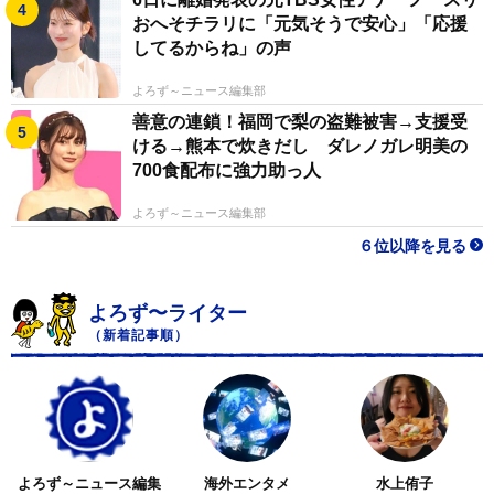
おへそチラリに「元気そうで安心」「応援
してるからね」の声
よろず～ニュース編集部
善意の連鎖！福岡で梨の盗難被害→支援受
ける→熊本で炊きだし ダレノガレ明美の
700食配布に強力助っ人
よろず～ニュース編集部
６位以降を見る
よろず〜ライター
（新着記事順）
よろず～ニュース編集
海外エンタメ
水上侑子