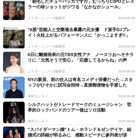
「剃毛したチューバッカですか」むっちりC3POとレス
ラーの珍ショットがジワる「なかなかシュール」
よろず～ニュース編集部
2026.08.09
“6股”芸能人と交際過去暴露の元女優 ド派手DJプレ
イ！火柱上がるパフォーマンスに「かっこよすぎ!!」
よろず～ニュース編集部
2026.08.09
6日に離婚発表の元TBS女性アナ ノースリおへそチラ
リに「元気そうで安心」「応援してるからね」の声
よろず～ニュース編集部
2026.08.09
NYの新居、前の住人は有名コメディ俳優だった→スタ
ッフがひそかに試写会招待→直接郵便物を手渡した
海外エンタメ
2026.08.09
シルクハットがトレードマークのミュージシャン 世
界的ロックバンドのツアー後はソロ活動
海外エンタメ
2026.08.09
“スパイダーマン婚”トム・ホランド＆ゼンデイヤ、結
婚式の詳細が明るみに 感動スピーチに参列者が涙