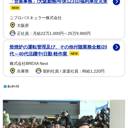
「営業事務」/大阪勤務/年休123日/福利厚生充実
NEW
ニプロバスキュラー株式会社
大阪府
正社員：月給22万1,000円～25万9,900円
焙焼炉の運転管理及び、その他付随業務全般/20
代～40代活躍中/日勤 軽作業
NEW
株式会社BREXA Next
兵庫県
契約社員 / 派遣社員：時給1,220円