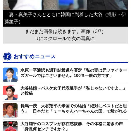
妻・真美子さんとともに韓国に到着した大谷（撮影・伊
藤笙子）
まだまだ画像は続きます。画像（3/7）
↓にスクロールで次の写真に
おすすめニュース
水原一平通訳も週刊誌報道を否定「私の妻は元ファイター
ズガールではございません。100％一般の方です」
大谷結婚→バスケ女子代表選手が「私じゃないですよ…」
と投稿
長嶋一茂 大谷翔平の米国での結婚「絶対にベストだと思
う」 日本だと「ミーちゃんハーちゃんの国」で騒がれる
大谷翔平のコスプレが存在感抜群、その体格に驚きの声
「身長何センチですか？」