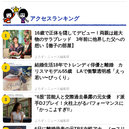
アクセスランキング
16歳で正体を隠してデビュー！両親は超大
物のサラブレッド 3年前に他界した父への
想い【徹子の部屋】
よろず～ニュース編集部
結婚生活18年でトレンディ俳優と離婚 カ
リスマモデル55歳 LAで衝撃透明感「えっ
若い〜びっくり」
よろず～ニュース編集部
“6股”芸能人と交際過去暴露の元女優 ド派
手DJプレイ！火柱上がるパフォーマンスに
「かっこよすぎ!!」
よろず～ニュース編集部
6日に離婚発表の元TBS女性アナ ノースリ