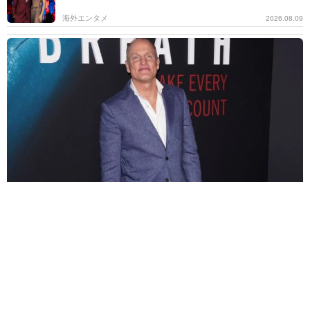
海外エンタメ
2026.08.09
引く手あまたの65歳こわもて悪役俳優 サラエボ映画祭で名誉賞受
賞へ
海外エンタメ
2026.08.09
善意の連鎖！福岡で梨の盗難被害→支援受ける→熊本
で炊きだし ダレノガレ明美の700食配布に強力助っ人
よろず～ニュース編集部
2026.08.09