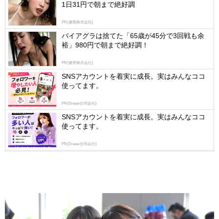
1日31円で朝まで絶好調
Ads
by
PR(健商株式会社)
logly
バイアグラは捨てた「65歳が45分で3回戦も余
裕」980円で朝まで絶好調！
PR(健商株式会社)
SNSアカウントを着実に成長。実はみんなココ
使ってます。
PR(Dreaw合同会社)
SNSアカウントを着実に成長。実はみんなココ
使ってます。
PR(Dreaw合同会社)