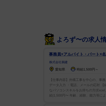
からと人生をあきらめる必要はな
多くを求めずに自分にとって大切
ピリチュアルな部分や高次の力と
ーに聞こえるかもしれないけど、
れていると感じる」
よろず〜の求人
「私たちは、ここで過ごせる一瞬
そ、最も熱心に働きたくなるの」
事務員×アルバイト・パート×
ちをとても早い時期にお払い箱に
株式会社鵜建
観も違う。仕事をし、人生を最大
愛知県
時給1,500円～
【仕事内容】外構工事を中心の、事務員
データ入力 ・電話、メールの応対 【経
なパソコンスキルをお持ちの方(Excel、
給|1,500円〜 年齢、経験、能力等により応