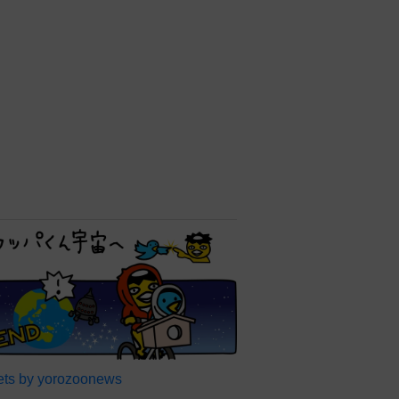
アクセスランキング
結婚生活18年でトレンディ俳
優と離婚 カリスマモデル55
歳 LAで衝撃透明感「えっ