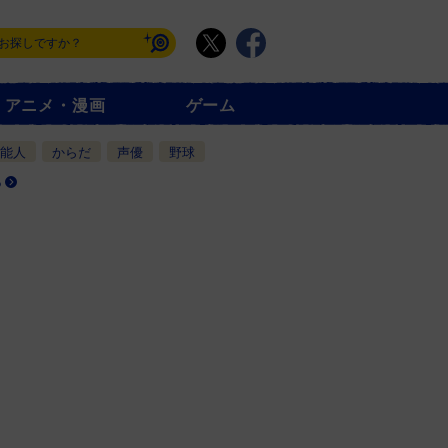
アニメ・漫画
ゲーム
能人
からだ
声優
野球
る