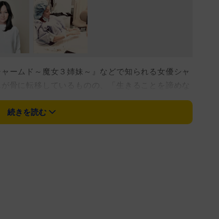
ャームド～魔女３姉妹～』などで知られる女優シャ
んが骨に転移しているものの、「生きることを諦めな
１５年に初めて乳がんと診断され、その２年後に寛解
続きを読む
移。乳房切除術、化学療法、放射線療法を受け、現在
乳がんが、骨に転移していることを明らかにしたシ
るからと希望を捨てておらず、ピープル誌にこう語っ
まだ人生が残っている。愛が残っている。もっと創造
ことを願っている」「私はまだ、終わっていない」
ィと信仰が自身を支えているそうで、末期の病気だ