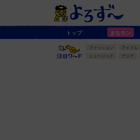
トップ
まなモン
ニ
ュ
ー
ファッション
アイドル
ス
一
ミュージック
アジア
覧