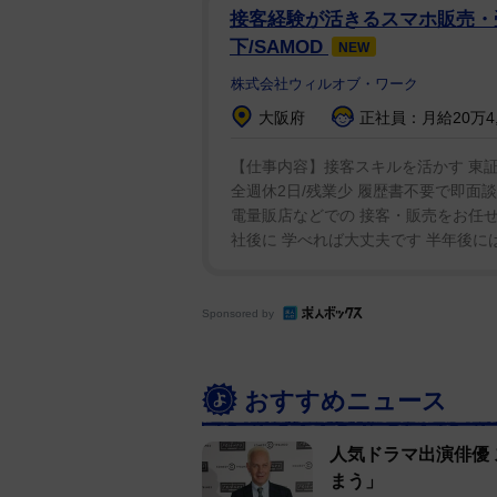
接客経験が活きるスマホ販売・受
下/SAMOD
NEW
株式会社ウィルオブ・ワーク
大阪府
正社員：月給20万4,
【仕事内容】接客スキルを活かす 東証
全週休2日/残業少 履歴書不要で即面談
電量販店などでの 接客・販売をお任せ
社後に 学べれば大丈夫です 半年後には
Sponsored by
おすすめニュース
人気ドラマ出演俳優
まう」