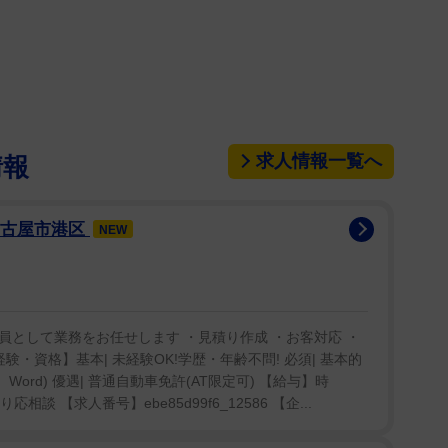
いと主張し、続けている。「朝起きて、神に感謝し、
なことを祈りながら寝るの。そうすることで、私のス
つながる。信仰は私のマントラ」「安っぽくクレイジ
すべてのことをより意識するようになり、とても恵ま
求人情報一覧へ
情報
、一瞬、毎時間、毎日にとても感謝しているからこ
「『あなたは終わった、もう引退』と、他人は自分た
名古屋市港区
NEW
してしまう」「私たちは生き生きとしているし、人生
限に楽しみ、前進し続けることを望む人々なのよ」
として業務をお任せします ・見積り作成 ・お客対応 ・
験・資格】基本| 未経験OK!学歴・年齢不問! 必須| 基本的
Word) 優遇| 普通自動車免許(AT限定可) 【給与】時
相談 【求人番号】ebe85d99f6_12586 【企...