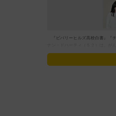
『ビバリーヒルズ高校白書』『チ
ナン・ドハーティ（５２）は、が
い」と強い思いを明かした。２０
するも２０２０年に再発し脳に転
も治療を続けている。
インスタグラムで、ステージ４の
ャナン。まだ長い人生が待ってい
ている。「私は死にたくない」「
するものがある。状況が好転する
そして、自分のスピリチュアリテ