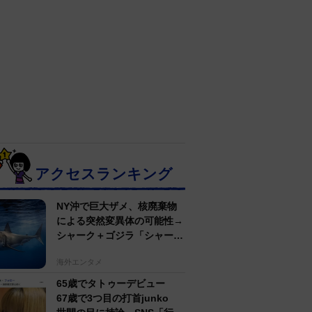
アクセスランキング
NY沖で巨大ザメ、核廃棄物
による突然変異体の可能性→
シャーク＋ゴジラ「シャーク
ジラ」の捕獲作戦が展開
海外エンタメ
65歳でタトゥーデビュー
67歳で3つ目の打首junko