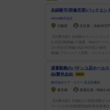
未経験可/研修充実/バックエ
infront株式会社
大阪府
正社員：月給30万円
【仕事内容】未経験からバックエンドエ
か月目(基礎編):IT基礎、Webサーバー・
2か月目(応用編):SQL/NoSQLの
践編):プロジェクト演習、バックエンド
遅番勤務のパチンコ店ホールス
由/髪色自由
NEW
株式会社ケア・スリー 足立区鹿浜
東京都
派遣社員：時給1,40
【仕事内容】20歳以上<西新井駅から車
ワークもOK!初期費用無料/家具家電付