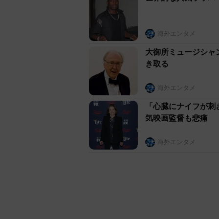
海外エンタメ
大御所ミュージシャ
き取る
海外エンタメ
「心臓にナイフが刺
気映画監督も悲痛
海外エンタメ