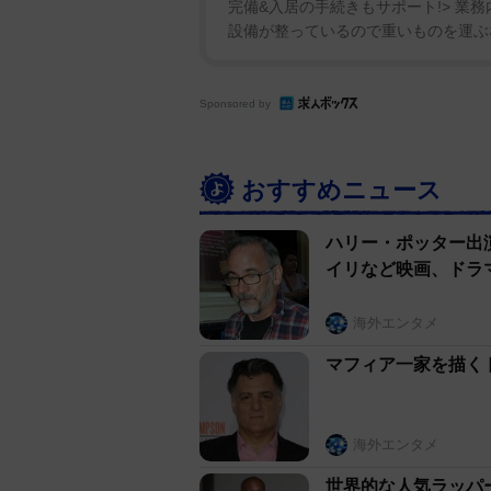
完備&入居の手続きもサポート!> 業
設備が整っているので重いものを運ぶな
Sponsored by
おすすめニュース
ハリー・ポッター出
イリなど映画、ドラ
海外エンタメ
マフィア一家を描く
海外エンタメ
世界的な人気ラッパ