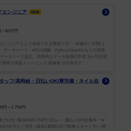
ンドエンジニア
NEW
～60万円
ンジニアとして成長できる環境です! ・研修(3ヶ月間) 1
データベース・APIの理解、Python/Java/Goなどの習得
操作、データベース設計、効率的なデータ処理の学習 3か月目(実
開発の実践トレーニング 研修後 OJT形式で...
タッフ/高時給・日払いOK/寮完備・ネイル自
0円～1,750円
で12分>最高時給1750円 日払い・週払いOK!扶養内・W
1Kの社宅もご用意 <最短1週間以内で勤務スタート可> <寮