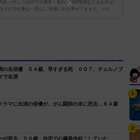
務内容 パチンコ店内での接客・案内・清掃業務などをお任せ!
どの力仕事は一切なし 快適にお仕事ができます。 <ホ...
演の名俳優 ５４歳、早すぎる死 ００７、チェルノブ
マで名演
ドラマに出演の俳優が、がん闘病の末に死去…６４歳
ーが死去、５０歳…自宅で心臓発作起こしていた