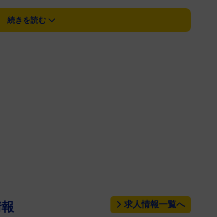
病生活の末、「安らかに」息を引き取ったことを１６
続きを読む
た。
ド」などで知られるダミアンは「非常に辛いことで
末、美しく並外れた女性、ヘレン・マックロリーが自
愛情に囲まれながら、安らかに息を引き取ったことを
ざまと同様、恐れを知らずにこの世を去りました」と
れるトム・フェルトンはインスタグラムに「こんな
ないことが悲しい。本人に伝えるチャンスがなかった
、僕という人間を形成する手助けをしてくれた。彼女
、親切で暖かい心を持ちつつ常に自分自身を貫いてい
れでいてみんなのための時間を取ってくれる人だっ
必要な時には手を取ってくれてありがとう」と追悼の
求人情報一覧へ
情報