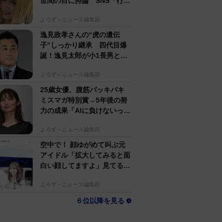
世間の目に持論 SNS「行動
するのがかっこいい」
よろず～ニュース編集部
逸見政孝さんの“虎の遺伝
子”しっかり継承 四代目爆
誕！逸見太郎が小1長男とと
もにプロ野球観戦
よろず～ニュース編集部
25歳女優、腹筋バッキバキ
ミスマガ特別賞→5年後の努
力の成果「AIに負けないっ」
生身で勝負の大島璃乃
よろず～ニュース編集部
空中で！ 顔ゆがめて叫ぶ元
アイドル「拡大してみると面
白い顔してますよ」見てるだ
けで怖い人生初体験
よろず～ニュース編集部
６位以降を見る