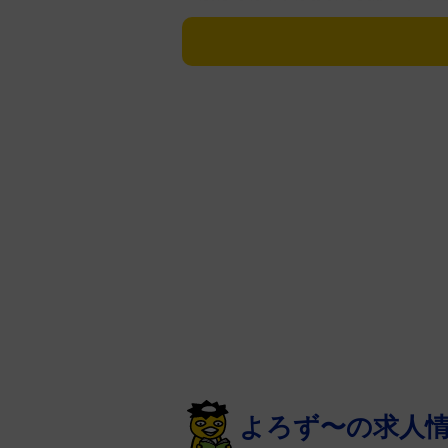
演じていたヘレンが、がんとの闘
日、夫のダミアン・ルイスが伝え
「ＨＯＭＥＬＡＮＤ／ホームラン
すが、勇敢ながんとの闘病生活の
宅で友人や家族からの押し寄せる
お知らせいたします。彼女の生き
ツイッターに綴っている。
この訃報を受け、ドラコ役で知ら
に突然お別れを言わなければいけ
けど、スクリーンの中でも外でも
はその鋭いウィットを持ち雄弁で
た。バカ者たちには容赦なく、そ
た。前進するために光を照らし、
よろず〜の求人
言葉を贈った。