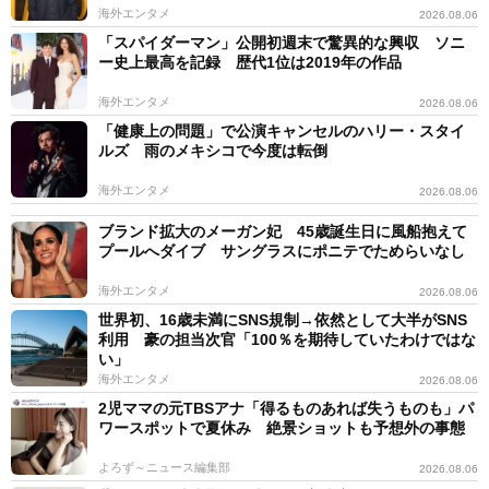
海外エンタメ
2026.08.06
「スパイダーマン」公開初週末で驚異的な興収 ソニ
ー史上最高を記録 歴代1位は2019年の作品
海外エンタメ
2026.08.06
「健康上の問題」で公演キャンセルのハリー・スタイ
ルズ 雨のメキシコで今度は転倒
海外エンタメ
2026.08.06
ブランド拡大のメーガン妃 45歳誕生日に風船抱えて
プールへダイブ サングラスにポニテでためらいなし
海外エンタメ
2026.08.06
世界初、16歳未満にSNS規制→依然として大半がSNS
利用 豪の担当次官「100％を期待していたわけではな
い」
海外エンタメ
2026.08.06
2児ママの元TBSアナ「得るものあれば失うものも」パ
ワースポットで夏休み 絶景ショットも予想外の事態
よろず～ニュース編集部
2026.08.06