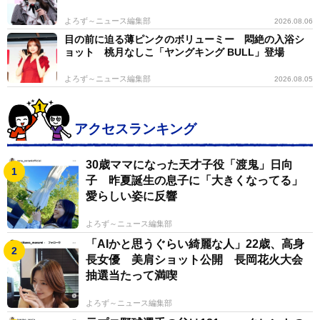
よろず～ニュース編集部
2026.08.06
目の前に迫る薄ピンクのボリューミー 悶絶の入浴シ
ョット 桃月なしこ「ヤングキング BULL」登場
よろず～ニュース編集部
2026.08.05
アクセスランキング
30歳ママになった天才子役「渡鬼」日向
子 昨夏誕生の息子に「大きくなってる」
愛らしい姿に反響
よろず～ニュース編集部
「AIかと思うぐらい綺麗な人」22歳、高身
長女優 美肩ショット公開 長岡花火大会
抽選当たって満喫
よろず～ニュース編集部