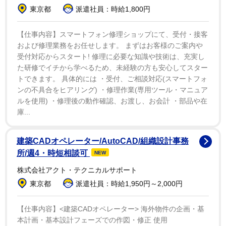
かしたら最後の写真集になるかも」としたが「６年前も
東京都
派遣社員：時給1,800円
結婚したらやめると言っていた。野球界の山本昌さんみ
たいな感じ」と、５０歳まで現役を続けた元中日・山本
【仕事内容】スマートフォン修理ショップにて、受付・接客
昌氏を引き合いに。グラビア引退はまだまだ先のよう
および修理業務をお任せします。 まずはお客様のご案内や
受付対応からスタート! 修理に必要な知識や技術は、充実し
だ。
た研修でイチから学べるため、未経験の方も安心してスター
トできます。 具体的には ・受付、ご相談対応(スマートフォ
同世代の熊田曜子（４１）が、グラビアを続ける姿に
ンの不具合をヒアリング) ・修理作業(専用ツール・マニュア
刺激を受ける。「励みになっている。曜ちゃんが頑張っ
ルを使用) ・修理後の動作確認、お渡し、お会計 ・部品や在
庫...
ているから、頑張れるかも。グラビアの後輩に会うこと
は少ないですが、あこがれてくれる後輩がいる。それは
建築CADオペレーター/AutoCAD/組織設計事務
うれしい」と、磯山は〝レジェンド〟の風格を漂わせて
所/週4・時短相談可
NEW
いた。
株式会社アクト・テクニカルサポート
東京都
派遣社員：時給1,950円～2,000円
【仕事内容】<建築CADオペレーター> 海外物件の企画・基
本計画・基本設計フェーズでの作図・修正 使用