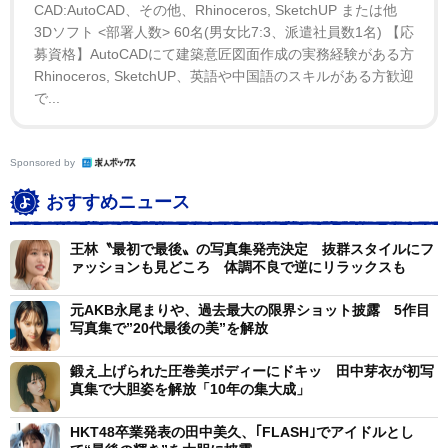
CAD:AutoCAD、その他、Rhinoceros, SketchUP または他
3Dソフト <部署人数> 60名(男女比7:3、派遣社員数1名) 【応
募資格】AutoCADにて建築意匠図面作成の実務経験がある方
Rhinoceros, SketchUP、英語や中国語のスキルがある方歓迎
で...
Sponsored by
おすすめニュース
王林〝最初で最後〟の写真集発売決定 抜群スタイルにフ
ァッションも見どころ 体調不良で逆にリラックスも
元AKB永尾まりや、過去最大の限界ショット披露 5作目
写真集で”20代最後の美”を解放
鍛え上げられた圧巻美ボディーにドキッ 田中芽衣が初写
真集で大胆姿を解放「10年の集大成」
HKT48卒業発表の田中美久、｢FLASH｣でアイドルとし