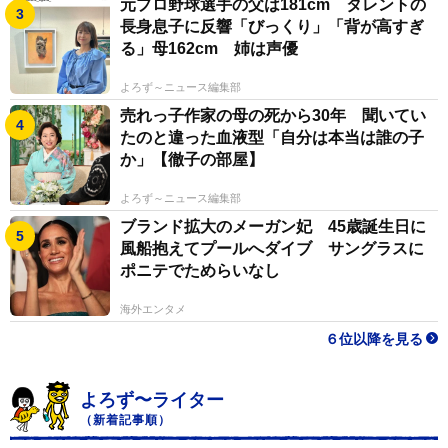
元プロ野球選手の父は181cm タレントの
長身息子に反響「びっくり」「背が高すぎ
る」母162cm 姉は声優
よろず～ニュース編集部
売れっ子作家の母の死から30年 聞いてい
たのと違った血液型「自分は本当は誰の子
か」【徹子の部屋】
よろず～ニュース編集部
ブランド拡大のメーガン妃 45歳誕生日に
風船抱えてプールへダイブ サングラスに
ポニテでためらいなし
海外エンタメ
６位以降を見る
よろず〜ライター
（新着記事順）