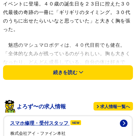
イベントに登場。４０歳の誕生日を２３日に控えた３０
代最後の奇跡の一冊に「ギリギリのタイミング。３０代
のうちに出せたらいいなと思っていた」と大きく胸を張
った。
魅惑のマシュマロボディは、４０代目前でも健在。
「全体的な丸みが残っているのがうれしい。胸も大きく
なったり、どんどん成長している。自分の体は好きで
す」と自信を見せる。撮影前にも、特にボディメイクは
続きを読む
しなかったといい「しまりすぎている磯山を期待してい
る人は少ない。ごはんも、もりもり食べていました」と
自然美を強調した。
よろず〜の求人情報
求人情報一覧へ
結婚したらグラビアをやめると公言している。「結婚
の話は……ないです。今、オリンピックの決勝が終わっ
スマホ修理・受付スタッフ
NEW
た感じ。４０代のグラビアをやるかは想像つかないもし
株式会社アイ・ファイン本社