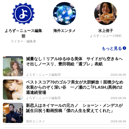
よろず～ニュース編集
海外エンタメ
水上侑子
部
よろず～ニュース特約
ライター・編集者
もっと見る
減量なし！リアルゆるゆる美体 サイドがら空き＆へ
そ出しノースリ、豊田萌絵「週プレ」表紙
よろず～ニュース編集部
2026.08.06
ベストスコア70のゴルフ美女が大胆解放！面積少なめ
衣装からのぞく深い谷 一ノ瀬のこ｢FLASH｣異例の2
週連続登場
よろず～ニュース編集部
2026.08.06
新恋人はネイマールの元カノ ショーン・メンデスが
誕生日祝う動画投稿「僕の人生を変えてくれた」
海外エンタメ
2026.08.06