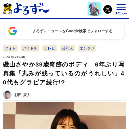
よろず～ニュースをGoogle検索でフォローする
フォト
アイドル
テレビ
芸能人
エンタメ
2023.10.21(Sat)
磯山さやか39歳奇跡のボディ 6年ぶり写
真集「丸みが残っているのがうれしい」4
0代もグラビア続行!?
杉田 康人