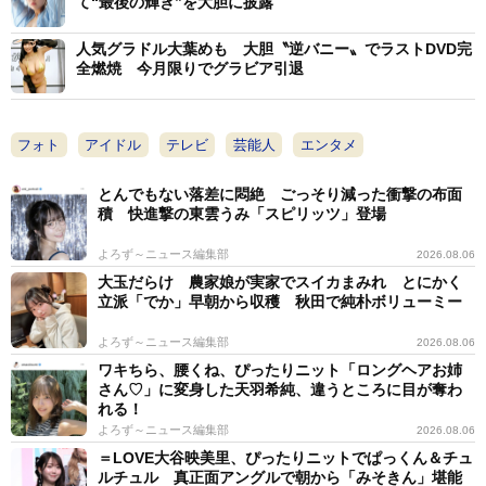
て“最後の輝き”を大胆に披露
人気グラドル大葉めも 大胆〝逆バニー〟でラストDVD完
全燃焼 今月限りでグラビア引退
フォト
アイドル
テレビ
芸能人
エンタメ
とんでもない落差に悶絶 ごっそり減った衝撃の布面
積 快進撃の東雲うみ「スピリッツ」登場
よろず～ニュース編集部
2026.08.06
大玉だらけ 農家娘が実家でスイカまみれ とにかく
立派「でか」早朝から収穫 秋田で純朴ボリューミー
よろず～ニュース編集部
2026.08.06
ワキちら、腰くね、ぴったりニット「ロングヘアお姉
さん♡」に変身した天羽希純、違うところに目が奪わ
れる！
よろず～ニュース編集部
2026.08.06
＝LOVE大谷映美里、ぴったりニットでぱっくん＆チュ
ルチュル 真正面アングルで朝から「みそきん」堪能