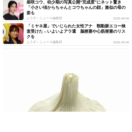
柴咲コウ、幼少期の写真公開“完成度”にネット驚き
「小さい頃からちゃんとコウちゃんの顔」激似の母の
姿も
よろず～ニュース編集部
2026.08.06
「ミヤネ屋」でいじられた女性アナ 頸動脈エコー検
査受けた→いよいよアラ還 脳梗塞や心筋梗塞のリス
クを
よろず～ニュース編集部
2026.08.06
食べても大丈夫？ラーメン屋で出てきた“青いにんにく"のすりおろ
しにSNS騒然