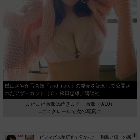
磯山さやか写真集「and more」の発売を記念して公開さ
れたアザーカット（Ｃ）松田忠雄／講談社
まだまだ画像は続きます。画像（9/10）
↓にスクロールで次の写真に
ビフィズス菌研究で分かった「脂肪と腸」の新