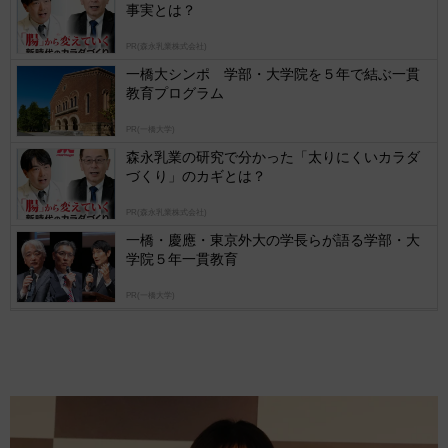
事実とは？
Ads
by
PR(森永乳業株式会社)
logly
一橋大シンポ 学部・大学院を５年で結ぶ一貫
教育プログラム
PR(一橋大学)
森永乳業の研究で分かった「太りにくいカラダ
づくり」のカギとは？
PR(森永乳業株式会社)
一橋・慶應・東京外大の学長らが語る学部・大
学院５年一貫教育
PR(一橋大学)