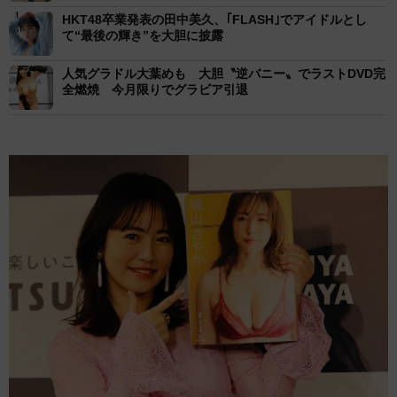
HKT48卒業発表の田中美久、｢FLASH｣でアイドルとし
て“最後の輝き”を大胆に披露
人気グラドル大葉めも 大胆〝逆バニー〟でラストDVD完
全燃焼 今月限りでグラビア引退