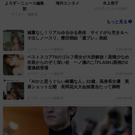
よろず～ニュース編集
海外エンタメ
水上侑子
部
よろず～ニュース特約
ライター・編集者
もっと見る
減量なし！リアルゆるゆる美体 サイドがら空き＆へ
そ出しノースリ、豊田萌絵「週プレ」表紙
よろず～ニュース編集部
2026.08.06
ベストスコア70のゴルフ美女が大胆解放！面積少なめ
衣装からのぞく深い谷 一ノ瀬のこ｢FLASH｣異例の2
週連続登場
よろず～ニュース編集部
2026.08.06
「AIかと思うぐらい綺麗な人」22歳、高身長女優 美
肩ショット公開 長岡花火大会抽選当たって満喫
よろず～ニュース編集部
2026.08.06