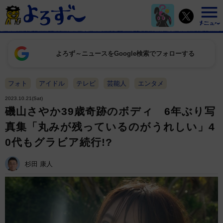
よろず～ニュースをGoogle検索でフォローする
フォト
アイドル
テレビ
芸能人
エンタメ
2023.10.21(Sat)
磯山さやか39歳奇跡のボディ 6年ぶり写
真集「丸みが残っているのがうれしい」4
0代もグラビア続行!?
杉田 康人