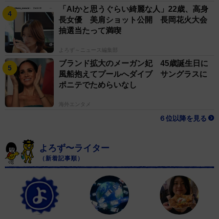
「AIかと思うぐらい綺麗な人」22歳、高身
長女優 美肩ショット公開 長岡花火大会
抽選当たって満喫
よろず～ニュース編集部
ブランド拡大のメーガン妃 45歳誕生日に
風船抱えてプールへダイブ サングラスに
ポニテでためらいなし
海外エンタメ
６位以降を見る
よろず〜ライター
（新着記事順）