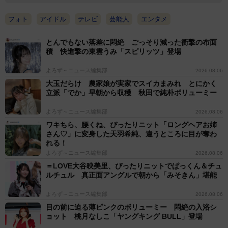
フォト
アイドル
テレビ
芸能人
エンタメ
とんでもない落差に悶絶 ごっそり減った衝撃の布面
積 快進撃の東雲うみ「スピリッツ」登場
よろず～ニュース編集部
2026.08.06
大玉だらけ 農家娘が実家でスイカまみれ とにかく
立派「でか」早朝から収穫 秋田で純朴ボリューミー
よろず～ニュース編集部
2026.08.06
ワキちら、腰くね、ぴったりニット「ロングヘアお姉
さん♡」に変身した天羽希純、違うところに目が奪わ
れる！
よろず～ニュース編集部
2026.08.06
＝LOVE大谷映美里、ぴったりニットでぱっくん＆チュ
ルチュル 真正面アングルで朝から「みそきん」堪能
よろず～ニュース編集部
2026.08.06
目の前に迫る薄ピンクのボリューミー 悶絶の入浴シ
ョット 桃月なしこ「ヤングキング BULL」登場