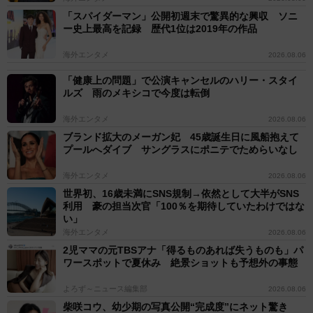
「スパイダーマン」公開初週末で驚異的な興収 ソニ
ー史上最高を記録 歴代1位は2019年の作品
海外エンタメ
2026.08.06
「健康上の問題」で公演キャンセルのハリー・スタイ
ルズ 雨のメキシコで今度は転倒
海外エンタメ
2026.08.06
ブランド拡大のメーガン妃 45歳誕生日に風船抱えて
プールへダイブ サングラスにポニテでためらいなし
海外エンタメ
2026.08.06
世界初、16歳未満にSNS規制→依然として大半がSNS
利用 豪の担当次官「100％を期待していたわけではな
い」
海外エンタメ
2026.08.06
2児ママの元TBSアナ「得るものあれば失うものも」パ
ワースポットで夏休み 絶景ショットも予想外の事態
よろず～ニュース編集部
2026.08.06
柴咲コウ、幼少期の写真公開“完成度”にネット驚き