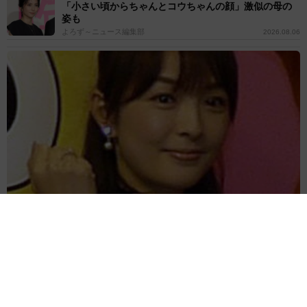
「小さい頃からちゃんとコウちゃんの顔」激似の母の
姿も
よろず～ニュース編集部
2026.08.06
「ミヤネ屋」でいじられた女性アナ 頸動脈エコー検査受けた→い
よいよアラ還 脳梗塞や心筋梗塞のリスクを
よろず～ニュース編集部
2026.08.06
食べても大丈夫？ラーメン屋で出てきた“青いにんに
く"のすりおろしにSNS騒然