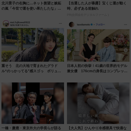
北川景子の右胸に…ネット羨望と嫉妬
【当選した人が暴露】宝くじ運が動く
の嵐「今世で運を使い果たしたな」
時、必ずある前触れ
「ガッツリ行っ...
PR(合同会社デジタルファーム )
重そう 北の大地で育まれたグラド
日本人初の快挙！41歳の世界的モデル
ル“のっかってる”感スゴっ ボリュー
兼女優 176cmの身長はコンプレック
ミー連発「ア...
スだっ...
一橋・慶應・東京外大の学長らが語る
【大人気】ひんやり冷感寝具で快適な