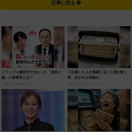
記事に戻る
ビフィズス菌研究で分かった「脂肪と
【当選した人が暴露】宝くじ運が動く
腸」の新事実とは？
時、必ずある前触れ
PR(森永乳業株式会社)
PR(合同会社デジタルファーム )