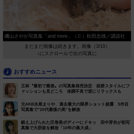
磯山さやか写真集「and more」（Ｃ）松田忠雄／講談社
まだまだ画像は続きます。画像（3/10）
↓にスクロールで次の写真に
おすすめニュース
王林〝最初で最後〟の写真集発売決定 抜群スタイルにフ
ァッションも見どころ 体調不良で逆にリラックスも
元AKB永尾まりや、過去最大の限界ショット披露 5作目
写真集で”20代最後の美”を解放
鍛え上げられた圧巻美ボディーにドキッ 田中芽衣が初写
真集で大胆姿を解放「10年の集大成」