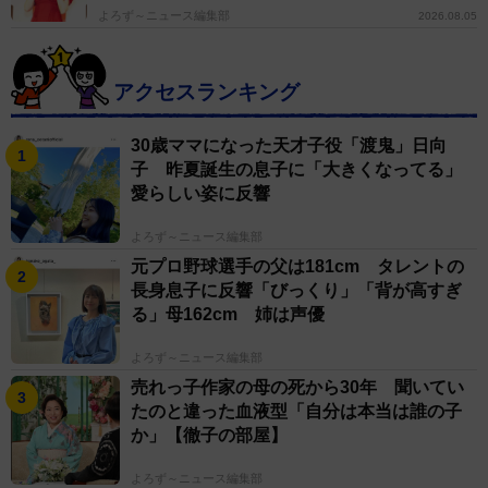
よろず～ニュース編集部
2026.08.05
アクセスランキング
30歳ママになった天才子役「渡鬼」日向
子 昨夏誕生の息子に「大きくなってる」
愛らしい姿に反響
よろず～ニュース編集部
元プロ野球選手の父は181cm タレントの
長身息子に反響「びっくり」「背が高すぎ
る」母162cm 姉は声優
よろず～ニュース編集部
売れっ子作家の母の死から30年 聞いてい
たのと違った血液型「自分は本当は誰の子
か」【徹子の部屋】
よろず～ニュース編集部