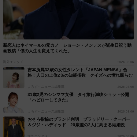
新恋人はネイマールの元カノ ショーン・メンデスが誕生日祝う動
画投稿「僕の人生を変えてくれた」
海外エンタメ
2026.08.06
吉本所属33歳の女性タレント「JAPAN MENSA」合
格！人口の上位2％の知能指数 クイズへの憧れ膨らむ
よろず～ニュース編集部
2026.08.06
31歳2児のシンママ女優 タイ旅行満喫ショット公開
「ハピローしてきた」
よろず～ニュース編集部
2026.08.06
おそろ指輪のブランド判明 ブラッドリー・クーパー
＆ジジ・ハディッド 20歳差の2人に高まる結婚説
海外エンタメ
2026.08.06