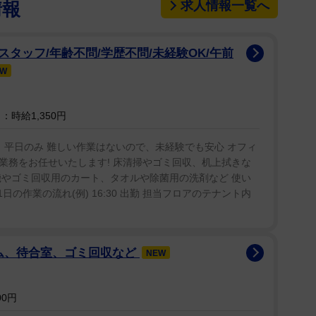
求人情報一覧へ
情報
タッフ/年齢不問/学歴不問/未経験OK/午前
EW
時給1,350円
分」平日のみ 難しい作業はないので、未経験でも安心 オフィ
業務をお任せいたします! 床清掃やゴミ回収、机上拭きな
機やゴミ回収用のカート、タオルや除菌用の洗剤など 使い
日の作業の流れ(例) 16:30 出勤 担当フロアのテナント内
ーム、待合室、ゴミ回収など
NEW
00円