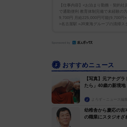
【仕事内容】<お泊まり勤務・契約社員
で通勤便利 教育体制完備で未経験の方
9,700円 月給225,000円可能(9,7
>名古屋駅 =JR東海グループの清掃ス
Sponsored by
おすすめニュース
【写真】元アナグラ
たら」40歳の新境地
よろず～ニュース編
幼稚舎から慶応の吉
の職業にスタジオざ