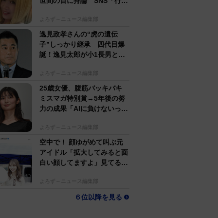
世間の目に持論 SNS「行動
するのがかっこいい」
よろず～ニュース編集部
逸見政孝さんの“虎の遺伝
子”しっかり継承 四代目爆
誕！逸見太郎が小1長男とと
もにプロ野球観戦
よろず～ニュース編集部
25歳女優、腹筋バッキバキ
ミスマガ特別賞→5年後の努
力の成果「AIに負けないっ」
生身で勝負の大島璃乃
よろず～ニュース編集部
空中で！ 顔ゆがめて叫ぶ元
アイドル「拡大してみると面
白い顔してますよ」見てるだ
けで怖い人生初体験
よろず～ニュース編集部
６位以降を見る