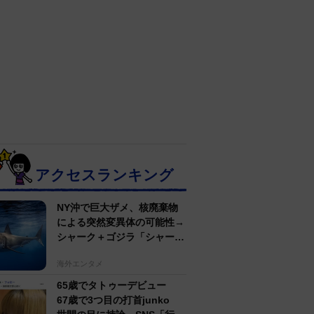
アクセスランキング
NY沖で巨大ザメ、核廃棄物
による突然変異体の可能性→
シャーク＋ゴジラ「シャーク
ジラ」の捕獲作戦が展開
海外エンタメ
65歳でタトゥーデビュー
67歳で3つ目の打首junko