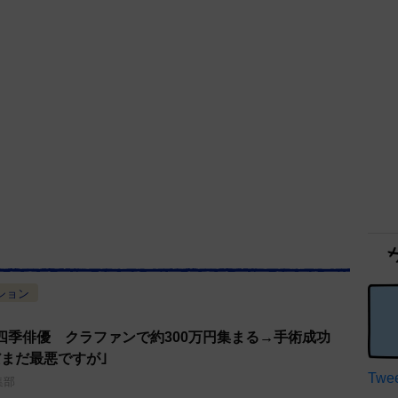
ション
四季俳優 クラファンで約300万円集まる→手術成功
だまだ最悪ですが｣
Twee
集部