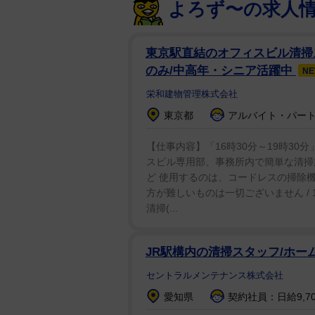
よろず〜の求人
東京駅直結のオフィスビル清掃ス
のみ/中高年・シニア活躍中
N
栄和建物管理株式会社
東京都
アルバイト・パート：
【仕事内容】「16時30分～19時30
スビル専用部、事務所内で簡単な清掃
ど 使用するのは、コードレスの掃除
方が難しいものは一切ございません / 1
清掃(...
JR駅構内の清掃スタッフ/ホ
セントラルメンテナンス株式会社
愛知県
契約社員：日給9,7