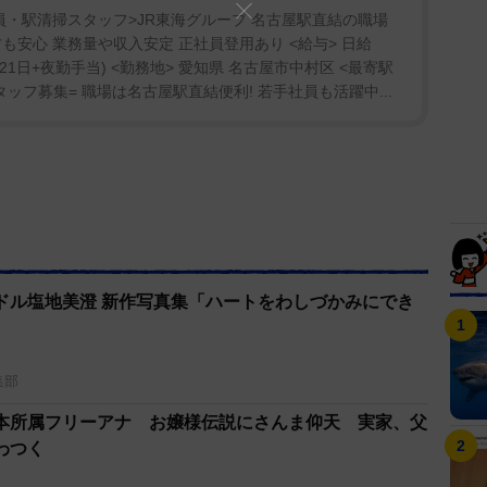
・駅清掃スタッフ>JR東海グループ 名古屋駅直結の職場
も安心 業務量や収入安定 正社員登用あり <給与> 日給
00円×21日+夜勤手当) <勤務地> 愛知県 名古屋市中村区 <最寄駅
タッフ募集= 職場は名古屋駅直結便利! 若手社員も活躍中...
ドル塩地美澄 新作写真集「ハートをわしづかみにでき
集部
本所属フリーアナ お嬢様伝説にさんま仰天 実家、父
わつく