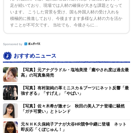
足が続いており、現場では人材の確保が大きな課題となって
います。 こうした背景を受け、国も外国人材の受け入れを
積極的に推進しており、今後ますます多様な人材の力を活か
すことが不可欠です。 当社でも、今後さらに...
Sponsored by
おすすめニュース
【写真】元アナグラドル・塩地美澄「癒やされ度は過去最
高」の写真集発売
【写真】有村架純の革ミニスカ＆ブーツにネット反響「最
強すぎる」「すげえ」「やばい」
【写真】佐々木希が激オシ 秋田の美人アナ登場に騒然
「ガチ可愛い」とトレンド
元ＮＨＫ久保純子アナが大谷HR競争中継に登場 ネット
即反応「くぼじゅん！」