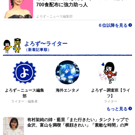
700食配布に強力助っ人
よろず～ニュース編集部
６位以降を見る
よろず〜ライター
（新着記事順）
よろず～ニュース編集
海外エンタメ
よろず～調査班【ライ
部
フ】
ライター・編集者
ライター
もっと見る
有村架純の姉・藍里「また行きたい」タンクトップで
金沢、富山を満喫「横顔きれい」「素敵な時間」の声