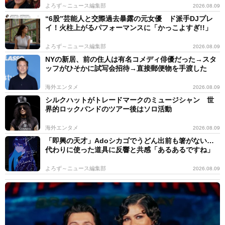
よろず～ニュース編集部
2026.08.09
“6股”芸能人と交際過去暴露の元女優 ド派手DJプレ
イ！火柱上がるパフォーマンスに「かっこよすぎ!!」
よろず～ニュース編集部
2026.08.09
NYの新居、前の住人は有名コメディ俳優だった→スタ
ッフがひそかに試写会招待→直接郵便物を手渡した
海外エンタメ
2026.08.09
シルクハットがトレードマークのミュージシャン 世
界的ロックバンドのツアー後はソロ活動
海外エンタメ
2026.08.09
「即興の天才」Adoシカゴでうどん出前も箸がない…
代わりに使った道具に反響と共感「あるあるですね」
よろず～ニュース編集部
2026.08.09