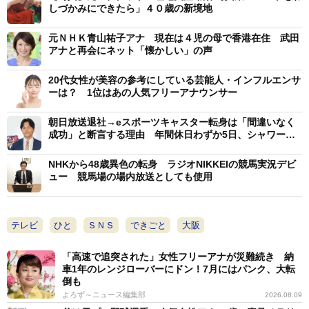
しづかみにできたら」４０歳の新境地
元ＮＨＫ青山祐子アナ 現在は４児の母で香港在住 武田
アナと再会にネット「懐かしい」の声
20代女性が美容の参考にしている芸能人・インフルエンサ
ーは？ 1位はあの人気フリーアナウンサー
朝日放送退社→eスポーツキャスター転身は「間違いなく
成功」と断言する理由 年間休日わずか5日、シャワー中
もゲーム漬け
NHKから48歳異色の転身 ラジオNIKKEIの競馬実況デビ
ュー 競馬場の場内放送としても使用
テレビ
ひと
ＳＮＳ
できごと
大阪
「高速で追突された」女性フリーアナが災難続き 納
車1年のレンジローバーにドン！7月にはパンク、大転
倒も
よろず～ニュース編集部
2026.08.09