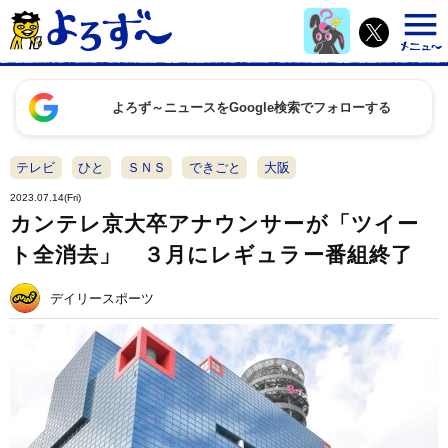
よろず～ニュースをGoogle検索でフォローする
テレビ
ひと
ＳＮＳ
できごと
大阪
2023.07.14(Fri)
カンテレ京大卒アナウンサーが「ツイー
ト全消去」 ３月にレギュラー番組終了
デイリースポーツ