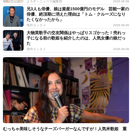
よろず～ニュース編集部
2026.08.09
兄3人も俳優、娘は資産1500億円のモデル 芸能一家の
俳優、絶頂期に消えた理由は「トム・クルーズになり
たくなかったから」
海外エンタメ
2026.08.09
大物英歌手の交友関係はやっぱりスゴかった！売れっ
子になる前の歌姫を紹介したのは、人気女優の娘だっ
た
海外エンタメ
2026.08.09
むっちゃ美味しそうなチーズバーガーなんですが！人気米歌姫 重