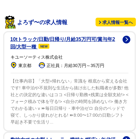
て伝わったりするばかりでした‥‥」と思いをつづり
「反省と共に出直します」と宣言した。
よろず〜の求人情報
求人情報一覧へ
新実アナは京都大学卒で１２年に入社。１７年から約
６年間にわたりメインキャスターを務めた夕方のニュー
10tトラック/日勤/日帰り/月給35万円可/賞与年2
ス「報道ランナー」が今年３月で終了し、以後はレギュ
回/大型一種
NEW
ラー担当番組を持たずスポーツ実況などで活躍してい
キユーソーティス株式会社
る。
東京都
正社員：月給30万円～35万円
【仕事内容】「大型=帰れない」常識を 根底から変える会社
です! 車中泊や不規則な生活から抜け出した転職者が多数! 他
社との決定的な違いはココ <日帰り勤務+残業は全額支給!> <
フォーク積みで体を守る!> <自分の時間を諦めない!> 働き方
でわかる違い v ⏩毎日日帰り・車中泊ゼロ 自分のベッドで
寝て、しっかり疲れがとれる! ⏩8:00〜17:00の日勤シフト
早起き不要で生活リ...