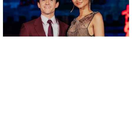
“スパイダーマン婚”トム・ホランド＆ゼンデイヤ、結婚式の詳細が
明るみに 感動スピーチに参列者が涙
海外エンタメ
2026.08.09
引く手あまたの65歳こわもて悪役俳優 サラエボ映画
祭で名誉賞受賞へ
海外エンタメ
2026.08.09
善意の連鎖！福岡で梨の盗難被害→支援受ける→熊本
で炊きだし ダレノガレ明美の700食配布に強力助っ人
よろず～ニュース編集部
2026.08.09
生まれ故郷に戻ったハリウッドきってのセクシー俳
優 自身の心臓発作を「最高の出来事」と語った理由