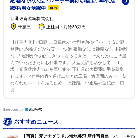
敷地内での大型トレーラー横持ち/幅広い年代活
躍中/男女活躍中
NEW
日通佐倉運輸株式会社
千葉県
正社員：月給30万円
【仕事内容】<日勤!土日祝休み>大型免許を活かして安定勤
務!敷地内輸送だから安心・快適 夜勤なし!長距離なし!中距離
なし! 運転が体力的にきつくなってきた… そんな方にこそ選
んでいただきたいお仕事です。 大型免許を活かして、 工
場・倉庫敷地内のみを運行する 正社員の大型運転手を募集
します。 <仕事内容> 運行エリアは工場・倉庫間のみで、 決
められたルートを走るため、 長距離・中距離の運転は一切
あ...
Sponsored by
おすすめニュース
【写真】元アナグラドル塩地美澄 新作写真集「ハートをわ