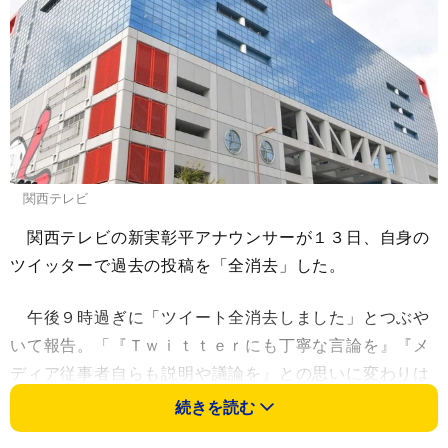
関西テレビ
関西テレビの新実彰平アナウンサーが１３日、自身の
ツイッターで過去の投稿を「全消去」した。
午後９時過ぎに「ツイート全消去しました」とつぶや
いて報告。「『Ｔｗｉｔｔｅｒにも丁寧な言論を』『メ
ディア従事者自らも説明や議論を』との思いに変わりは
ありません」「ただ文字数の制約と私自身の拙さで、む
続きを読む
しろ逆の結果を招いたり、私という人格が実態と乖離し