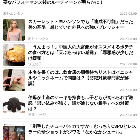
要なパフォーマンス後のルーティーンが明らかに！
海外エンタメ
2026.08.09
スカーレット・ヨハンソンでも「達成不可能」だった
美の基準 感じていた外見への強いプレッシャー
海外エンタメ
2026.08.09
「うんまっ！」中国人の大富豪がオススメするポテチ
の食べ方とは「天ぷらっぽい感覚」「罪悪感が少しだ
け緩和」
水上侑子
2026.08.09
本名を書くのは…飲食店の順番待ちリストはイニシャ
ルやニックネームで問題は？【防犯対策専門家が解
説】
2026.08.09
伯母が土産のケーキを持参も…子どもが食べられず激
怒「思い込みが強く、話が通じない相手」への対策
は？
石原 壮一郎
2026.08.09
「剃毛したチューバッカですか」むっちりC3POとレス
ラーの珍ショットがジワる「なかなかシュール」