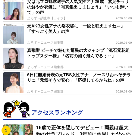
父は元プロ野球選手の人気女性アナ26歳 素足チラリ
の鮮やか衣装に「写真集出しましょう」「いつも輝い
て」の声
よろず～調査班【ライフ】
2026.08.09
元AKB女性アナの浴衣姿に「一段と映えますね～」
「すっごく美人」の声
よろず～ニュース編集部
2026.08.09
真飛聖 ビーチで魅せた驚異の大ジャンプ「流石元花組
トップスター様」「名前の如く飛んでるぅ～」
よろず～ニュース編集部
2026.08.09
6日に離婚発表の元TBS女性アナ ノースリおへそチラ
リに「元気そうで安心」「応援してるからね」の声
よろず～ニュース編集部
2026.08.09
アクセスランキング
16歳で正体を隠してデビュー！両親は超大
物のサラブレッド 3年前に他界した父への