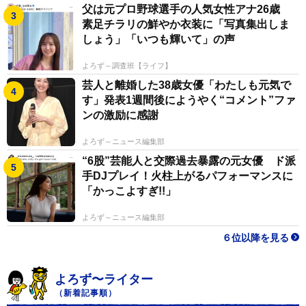
とタフさで目標に向かって進んでいく。
父は元プロ野球選手の人気女性アナ26歳
素足チラリの鮮やか衣装に「写真集出しま
しょう」「いつも輝いて」の声
よろず～調査班【ライフ】
芸人と離婚した38歳女優「わたしも元気で
す」発表1週間後にようやく“コメント”ファ
ンの激励に感謝
よろず～ニュース編集部
“6股”芸能人と交際過去暴露の元女優 ド派
手DJプレイ！火柱上がるパフォーマンスに
「かっこよすぎ!!」
よろず～ニュース編集部
６位以降を見る
よろず〜ライター
（新着記事順）