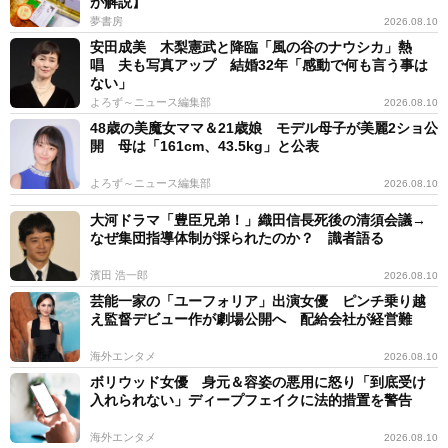
が解説】
夢書房
2026.08.10
安田成美 木梨憲武と降臨「風の谷のナウシカ」熱
唱 夫も写真アップ 結婚32年「感動で何も言う事は
ない」
よろず～ニュース編集部
2026.08.10
48歳の美魔女ママ＆21歳娘 モデル母子が美麗2ショ公
開 母は「161cm、43.5kg」と公表
よろず～ニュース編集部
2026.08.10
大河ドラマ「豊臣兄弟！」織田信長死後の清須会議→
なぜ集団指導体制が採られたのか？ 識者語る
濱田 浩一郎
2026.08.10
芸能一家の「ユーフォリア」出演女優 ピンチ乗り越
え監督デビュー作が劇場公開へ 配給会社が経営難
海外エンタメ
2026.08.10
ボリウッド女優 身元＆容姿の悪用に怒り「到底受け
入れられない」ディープフェイクに法的措置を警告
海外エンタメ
2026.08.10