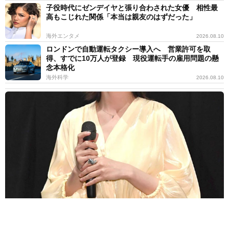
子役時代にゼンデイヤと張り合わされた女優 相性最
高もこじれた関係「本当は親友のはずだった」
海外エンタメ
2026.08.10
ロンドンで自動運転タクシー導入へ 営業許可を取
得、すでに10万人が登録 現役運転手の雇用問題の懸
念本格化
海外科学
2026.08.10
芸人と離婚した38歳女優「わたしも元気です」発表1週間後によう
やく“コメント”ファンの激励に感謝