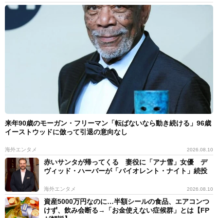
来年90歳のモーガン・フリーマン「転ばないなら動き続ける」96歳
イーストウッドに倣って引退の意向なし
海外エンタメ
2026.08.10
赤いサンタが帰ってくる 妻役に「アナ雪」女優 デ
ヴィッド・ハーバーが「バイオレント・ナイト」続投
海外エンタメ
2026.08.10
資産5000万円なのに…半額シールの食品、エアコンつ
けず、飲み会断る→「お金使えない症候群」とは【FP