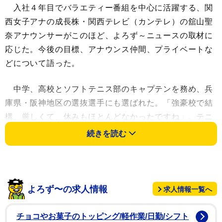
入社４年目でバラエティー番組を中心に活躍する、関
西女子アナの成長株・関西テレビ（カンテレ）の舘山聖
奈アナウンサーがこのほど、よろず～ニュースの取材に
応じた。今後の目標、アナウンス仲間、プライベートな
どについて語った。
中学、高校とソフトテニス部のキャプテンを務め、兵
庫県・阪神地区の選抜選手にも選ばれた。「強豪校で結
構、厳しくて、休みもほとんどなかったですね」。テニ
ス一色の日々ではあったが、その経験が現在も生きてい
続きを読む
るという。「時間は不規則ですし、仕事が続いている時
とか、〝あれ以上のしんどさはない〟と思う気持ちはあ
りますね」。楽しいだけでなく、厳しさもある仕事を乗
り越える源となっている。
よろず〜の求人情報
求人情報一覧へ
休日はジムでのトレーニングやヨガで汗を流す。「体
チョコやお菓子のトッピング/軽作業/日勤/シフト