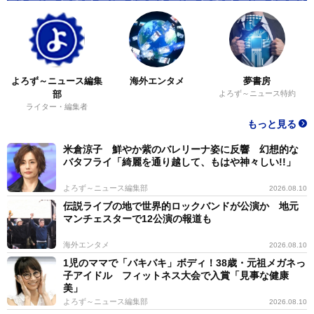
2/10
ガッツポーズを決める舘山聖奈アナウンサー
◆舘山聖奈（たてやま・せいな）１９９７年９月２５
よろず～ニュース編集
海外エンタメ
夢書房
日生まれ、２５歳。兵庫県出身。青山学院大学を卒業
部
よろず～ニュース特約
後、２０２０年に関西テレビ入社。「土曜はナニす
ライター・編集者
る？」（土曜８・３０）、「シネマコンシェル」（土曜
もっと見る
１０・２５）、「フットマップ」（土曜１８・３０）、
米倉涼子 鮮やか紫のバレリーナ姿に反響 幻想的な
バタフライ「綺麗を通り越して、もはや神々しい!!」
「ロザンのクイズの神様」（日曜８・３０）、「ＫＥＩ
ＢＡ ＢＥＡＴ」（日曜１５・００）、「釣りたガー
よろず～ニュース編集部
2026.08.10
ル！濃いめ」（不定期）などに出演中。
伝説ライブの地で世界的ロックバンドが公演か 地元
マンチェスターで12公演の報道も
海外エンタメ
2026.08.10
1児のママで「バキバキ」ボディ！38歳・元祖メガネっ
子アイドル フィットネス大会で入賞「見事な健康
美」
よろず～ニュース編集部
2026.08.10