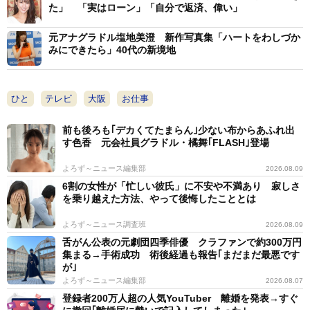
た」 「実はローン」「自分で返済、偉い」
1/10
元アナグラドル塩地美澄 新作写真集「ハートをわしづか
インタビューを受ける舘山聖奈アナウンサー
みにできたら」40代の新境地
アナウンス部の雰囲気については「皆さん、アットホ
ームな感じというか、人間関係での悩み事が少ないとい
ひと
テレビ
大阪
お仕事
うか、ないですね」と居心地がいい様子。「百戦錬磨の
前も後ろも｢デカくてたまらん｣少ない布からあふれ出
先輩方ばかりなので。藤本景子アナウンサーはバラエテ
す色香 元会社員グラドル・橘舞｢FLASH｣登場
ィーなどで、数々の大物芸能人の横でやられてきた方。
よろず～ニュース編集部
2026.08.09
普段のトークから面白くて、私もそういうところから頑
6割の女性が「忙しい彼氏」に不安や不満あり 寂しさ
張らないと、日々感じています」と身近な先輩から得る
を乗り越えた方法、やって後悔したこととは
ことは大きい。
よろず～ニュース調査班
2026.08.09
舌がん公表の元劇団四季俳優 クラファンで約300万円
一つ下の後輩・橋本和花子とは年齢が近いこともあ
集まる→手術成功 術後経過も報告｢まだまだ最悪です
り、一緒に旅行に出かける仲。「仕事のこともプライベ
が｣
よろず～ニュース編集部
2026.08.07
ートのことも何でも話します。なかなか時間が合わない
登録者200万人超の人気YouTuber 離婚を発表→すぐ
ですし、１、２カ月くらい自分たちの中で話題をためて