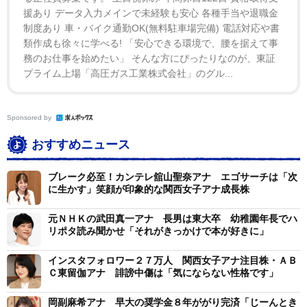
援あり データ入力メインで未経験も安心 各種手当や退職金
ている。
制度あり 車・バイク通勤OK(無料駐車場完備) 電話対応や書
類作成も徐々に学べる! 「安心できる環境で、腰を据えて事
務のお仕事を始めたい」 そんな方にぴったりなのが、東証
プライム上場「高圧ガス工業株式会社」のグル...
Sponsored by
おすすめニュース
ブレーク必至！カンテレ舘山聖奈アナ エゴサーチは「次
に生かす」笑顔が印象的な関西女子アナ成長株
元ＮＨＫの武田真一アナ 長男は東大卒 幼稚園年長でハ
リポタ読み聞かせ「それがきっかけで本が好きに」
インスタフォロワー２７万人 関西女子アナ注目株・ＡＢ
Ｃ東留伽アナ 誹謗中傷は「気にならない性格です」
岡副麻希アナ 早大の奨学金８年ががり完済「じーんとき