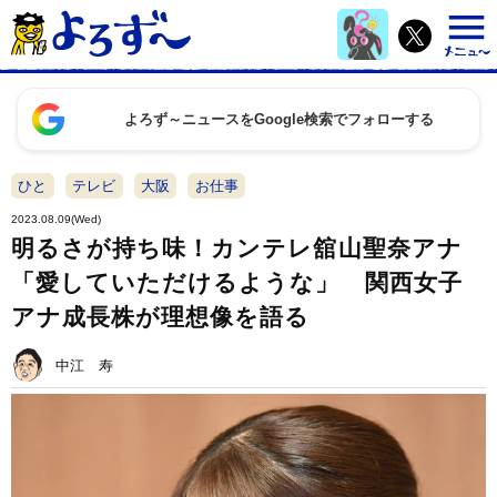
よろず～ニュースをGoogle検索でフォローする
ひと
テレビ
大阪
お仕事
2023.08.09(Wed)
明るさが持ち味！カンテレ舘山聖奈アナ
「愛していただけるような」 関西女子
アナ成長株が理想像を語る
中江 寿