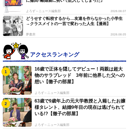
に撤回｢離婚届に勢いで記入してしまった｣
います」と２人でいる時間がリラックスできるひととき
よろず～ニュース編集部
2026.08.07
のようだ。
どうせすぐ転校するから…友達を作らなかった小学生
→クラスメイトの一言で変わった人生【漫画】
将来、挑戦したいことがある。「スタジオでいろんな
夢書房
2026.08.05
テーマに対して、出演者みんなで話したり、考えたりし
て、それを発信するような仕事もしてみたいなと。情報
番組に興味がありますね」と明かす。「今はロケ番組
アクセスランキング
で、いろいろなところに行かせていただいているので、
16歳で正体を隠してデビュー！両親は超大
現場でいろいろな知識を蓄えて、いろいろな話を聞い
物のサラブレッド 3年前に他界した父への
て、それを生かせていけたらいいなと」。さらに活動の
想い【徹子の部屋】
場を広げられたらと考えている。
よろず～ニュース編集部
自身の理想像については「一番は関西の皆さんに知っ
63歳で9歳年上の元大学教授と入籍したお嬢
様タレント、結婚9年目の現在は逃げられて
てもらって、愛していただけるようなアナウンサー」と
いる!?【徹子の部屋】
語る。「そのためには自分の言葉で、しっかり伝えられ
るようになりたいと思います」。持ち前の明るさと笑顔
よろず～ニュース編集部