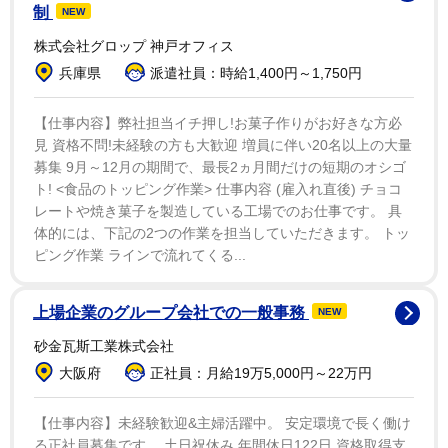
力が必要なことを自覚しているので、家でダラダラする
制
NEW
よりは、運動をしています」。ただ、出勤日でも朝の時
株式会社グロップ 神戸オフィス
間に余裕があれば、運動をしてから出社をすることも。
兵庫県
派遣社員：時給1,400円～1,750円
「自分でもタフだと思いますねえ」と笑った。
【仕事内容】弊社担当イチ押し!お菓子作りがお好きな方必
最近は料理にハマっている。以前、釣り番組で魚の三
見 資格不問!未経験の方も大歓迎 増員に伴い20名以上の大量
募集 9月～12月の期間で、最長2ヵ月間だけの短期のオシゴ
枚おろしに挑戦したが身がほとんど残らず、母親から
ト! <食品のトッピング作業> 仕事内容 (雇入れ直後) チョコ
〝信じられへん〟と言われたことも始めるきっかけのひ
レートや焼き菓子を製造している工場でのお仕事です。 具
とつだった。「全くしていなかったので。今はメインだ
体的には、下記の2つの作業を担当していただきます。 トッ
けではなく、副菜も作っています」と楽しんでいる。
ピング作業 ラインで流れてくる...
ハンバーグの完成度が最近では抜群に高かったらしく
上場企業のグループ会社での一般事務
NEW
「めちゃくちゃ、きれいにできました。見ていただきた
砂金瓦斯工業株式会社
かったくらい」と自画自賛。「ロケが多いので、お弁当
大阪府
正社員：月給19万5,000円～22万円
とか、ロケ先で美味しいものをいただいたりとか。家で
食べるのは限られた日しかないので、そこでしっかりと
【仕事内容】未経験歓迎&主婦活躍中。 安定環境で長く働け
る正社員募集です。 土日祝休み 年間休日122日 資格取得支
栄養を取っておこうかなと」と体調管理の意味も含まれ