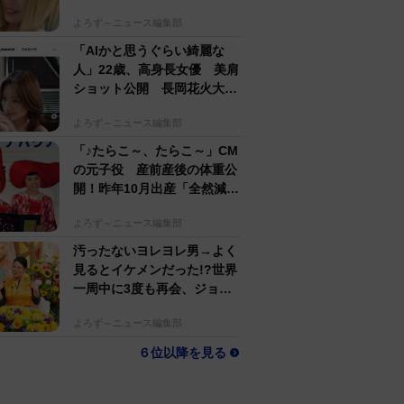
するのがかっこいい」
よろず～ニュース編集部
「AIかと思うぐらい綺麗な
人」22歳、高身長女優 美肩
ショット公開 長岡花火大会
抽選当たって満喫
よろず～ニュース編集部
「♪たらこ～、たらこ～」CM
の元子役 産前産後の体重公
開！昨年10月出産「全然減ら
ないよなんでえええええ」
よろず～ニュース編集部
汚ったないヨレヨレ男→よく
見るとイケメンだった!?世界
一周中に3度も再会、ジョー
ジアの“記憶無し"夜から結婚
よろず～ニュース編集部
へ！【新婚さん】
６位以降を見る