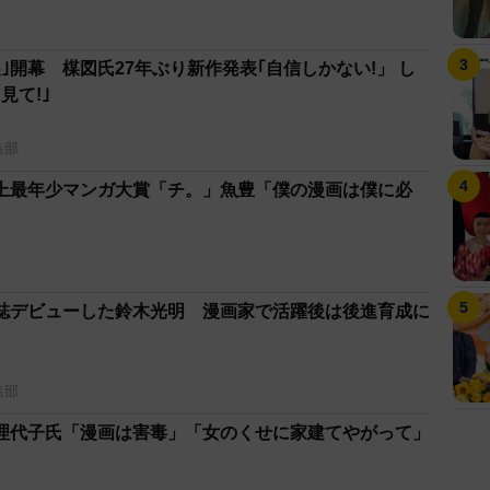
｣開幕 楳図氏27年ぶり新作発表｢自信しかない!」 し
見て!｣
集部
上最年少マンガ大賞「チ。」魚豊「僕の漫画は僕に必
誌デビューした鈴木光明 漫画家で活躍後は後進育成に
集部
理代子氏「漫画は害毒」「女のくせに家建てやがって」