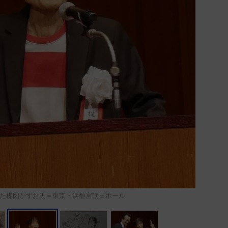
た楳図かずお氏＝東京・浜離宮朝日ホール