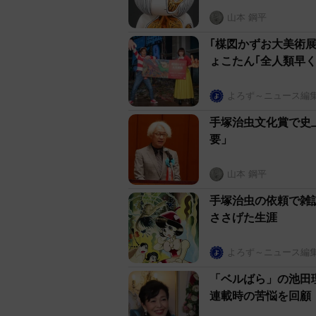
山本 鋼平
｢楳図かずお大美術展
ょこたん｢全人類早く
よろず～ニュース編
手塚治虫文化賞で史
要」
山本 鋼平
手塚治虫の依頼で雑
ささげた生涯
よろず～ニュース編
「ベルばら」の池田
連載時の苦悩を回顧