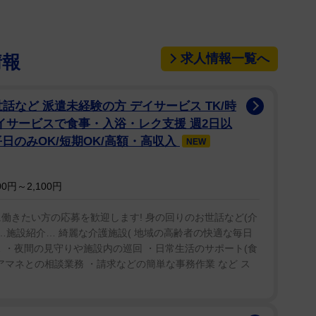
求人情報一覧へ
情報
世話など 派遣未経験の方 デイサービス TK/時
デイサービスで食事・入浴・レク支援 週2日以
平日のみOK/短期OK/高額・高収入
NEW
0円～2,100円
に働きたい方の応募を歓迎します! 身の回りのお世話など(介
K …施設紹介… 綺麗な介護施設( 地域の高齢者の快適な毎日
 ・夜間の見守りや施設内の巡回 ・日常生活のサポート(食
アマネとの相談業務 ・請求などの簡単な事務作業 など ス