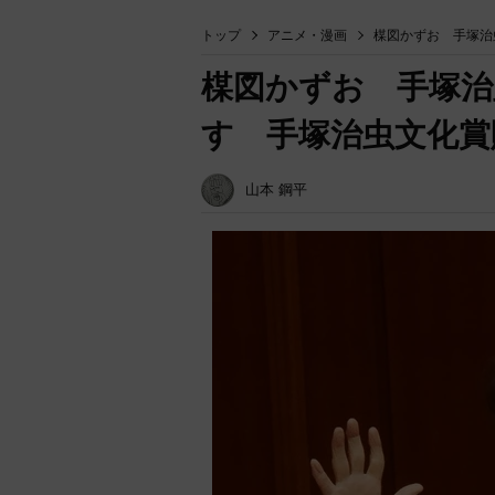
トップ
アニメ・漫画
楳図かずお 手塚治
楳図かずお 手塚治
す 手塚治虫文化賞
山本 鋼平