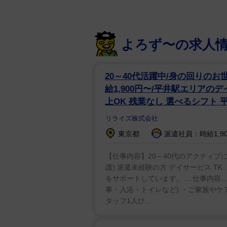
よろず〜の求人
20～40代活躍中/身の回りのお
給1,900円〜/平井駅エリアの
上OK 残業なし 選べるシフト 
リライズ株式会社
東京都
派遣社員：時給1,90
【仕事内容】20～40代のアクティブ
護) 派遣未経験の方 デイサービス T
をサポートしています。 …仕事内容…
事・入浴・トイレなど) ・ご家族やケ
タッフ1人ひ...