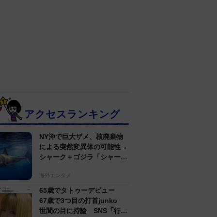
アクセスランキング
NY沖で巨大ザメ、核廃棄物
による突然変異体の可能性→
シャーク＋ゴジラ「シャーク
ジラ」の捕獲作戦が展開
海外エンタメ
65歳でタトゥーデビュー
67歳で3つ目の打首junko
世間の目に持論 SNS「行動