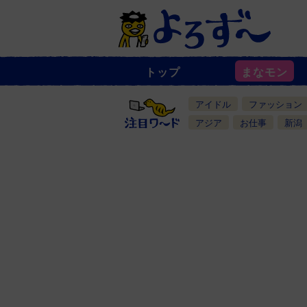
トップ
まなモン
ニ
ュ
ー
アイドル
ファッション
ス
一
アジア
お仕事
新潟
覧