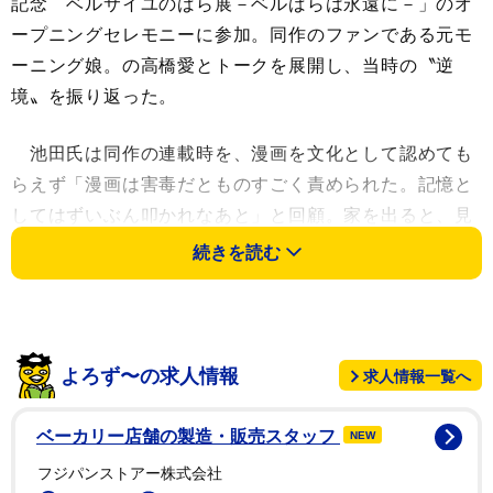
記念 ベルサイユのばら展－ベルばらは永遠に－」のオ
ープニングセレモニーに参加。同作のファンである元モ
ーニング娘。の高橋愛とトークを展開し、当時の〝逆
境〟を振り返った。
池田氏は同作の連載時を、漫画を文化として認めても
らえず「漫画は害毒だとものすごく責められた。記憶と
してはずいぶん叩かれなあと」と回顧。家を出ると、見
知らぬ男性から「女のくせに家なんか建てやがって」と
続きを読む
言われた経験もあった。〝逆境〟に立ち向かうべく、フ
ランス革命前後のベルサイユを舞台に活躍する男装の主
人公・オスカルに願いを込めた。「オスカルには性別に
関係なく勇気と人生を切り拓いていけるんだっていうの
よろず〜の求人情報
求人情報一覧へ
を描きたかった」と明かした。
ベーカリー店舗の製造・販売スタッフ
NEW
同氏はオスカルをイメージした衣装に身を包んだ高橋
フジパンストアー株式会社
を見て、笑顔を浮かべた。オスカルのスリーサイズは、