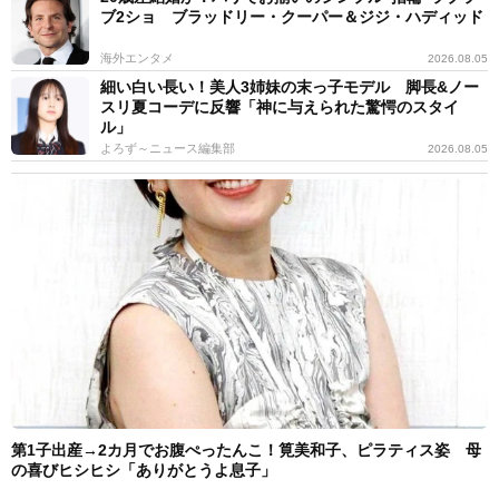
ブ2ショ ブラッドリー・クーパー＆ジジ・ハディッド
海外エンタメ
2026.08.05
細い白い長い！美人3姉妹の末っ子モデル 脚長&ノー
スリ夏コーデに反響「神に与えられた驚愕のスタイ
ル」
よろず～ニュース編集部
2026.08.05
第1子出産→2カ月でお腹ぺったんこ！筧美和子、ピラティス姿 母
の喜びヒシヒシ「ありがとうよ息子」