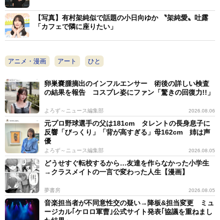
オスカルをイメージした衣装で登場した高橋愛
【写真】有村架純似で話題の小日向ゆか 〝架純愛〟吐露
「カフェで隣に座りたい」
アニメ・漫画
アート
ひと
卵巣嚢腫摘出のインフルエンサー 術後の詳しい検査
の結果を報告 コスプレ姿にファン「驚きの回復力!!」
よろず～ニュース編集部
2026.08.06
元プロ野球選手の父は181cm タレントの長身息子に
反響「びっくり」「背が高すぎる」母162cm 姉は声
優
よろず～ニュース編集部
2026.08.05
どうせすぐ転校するから…友達を作らなかった小学生
→クラスメイトの一言で変わった人生【漫画】
2/8
夢書房
2026.08.05
トークを展開する池田理代子氏と高橋愛
音楽担当者が不同意性交の疑い→降板&担当変更 ミュ
ージカル｢ケロロ軍曹｣公式サイト発表｢協議を重ねまし