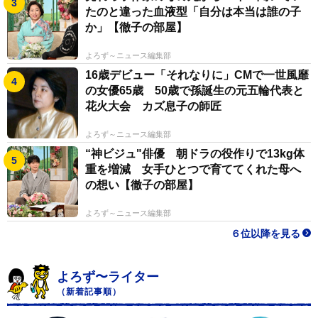
たのと違った血液型「自分は本当は誰の子
か」【徹子の部屋】
よろず～ニュース編集部
16歳デビュー「それなりに」CMで一世風靡
の女優65歳 50歳で孫誕生の元五輪代表と
花火大会 カズ息子の師匠
よろず～ニュース編集部
“神ビジュ"俳優 朝ドラの役作りで13kg体
重を増減 女手ひとつで育ててくれた母へ
の想い【徹子の部屋】
よろず～ニュース編集部
６位以降を見る
よろず〜ライター
（新着記事順）