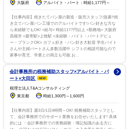
大阪府
アルバイト・パート：時給1,177円～
自身と一緒だとぶっちゃけトークを展開。「読者の方か
ら教えてほしいといわれて。私のスリーサイズをそのま
【仕事内容】焼きたてパン屋の製造・販売スタッフ/急募!!焼
まに・・・」と告白した。オスカルのモデルはフランス
き立てパン屋パン工場でのアルバイトです!パン好きな方な
ら未経験でもOK! <給与> 時給1177円以上 <勤務地> 大阪府
革命において、国王軍から民衆側に寝返り指揮をとって
高槻市 <最寄駅>上牧駅 <未経験・バイト・パートデビュ
いた人物だといい、「祖父が職業軍人だったので資料を
ー・ブランクOK> カフェ好き・パン好き大歓迎 学生バイト
もらって調べたんですがよく分からなくて。なので女性
さんや主婦パートさん多数活躍中 シフトの相談可能なので
にしちゃおうと思った」と説明した。
家事や育児、学業との両立も可能 お...
本展では、連載当時の貴重な原画を、池田氏の作品へ
会計事務所の税務補助スタッフ×アルバイト・パ
の思いや言葉を交えながら展示。開催は１１月２０日ま
ート×大田区
NEW
で。メッセージを求められた同氏は「ついつい自分の年
税理士法人T&Aコンサルティング
齢の話になってしまうんですけど後期高齢者ですの
東京都
時給1,300円～1,600円
で・・・」と切り出し、「私が遠くない将来いなくなっ
ても、ベルサイユのばらを読んで感動してくださった思
【仕事内容】週3日/1日4時間～OK! 税務補助スタッフとし
て、会計事務所でのサポート業務をお任せいたします! 具体
いを子供たちに伝えてずっと受け継いていただければ」
的には ・会計事務所での実務経験・簿記知識のある方に
と願いを語った。