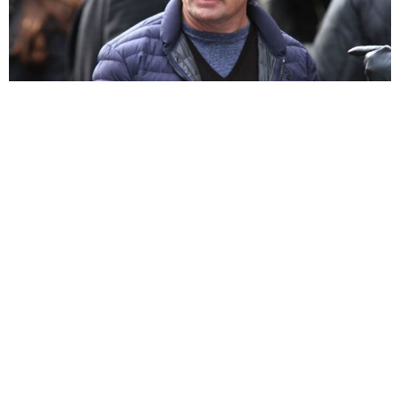
パーキンソン病患うハリウッド俳優「革新的な貢献」を評価 過去
の受賞者わずか6人 権威ある賞授与へ
海外エンタメ
2026.08.05
会って数分で監督2人が撃沈 オスカー女優がオーディ
ションで見せた圧倒的な才能「隅々に至るまで」
海外エンタメ
2026.08.05
ウィリアム皇太子御一家、めずらしく家族そろって公
の場 おしゃれファッションでコモンウェルスゲーム
ズに出席
海外エンタメ
2026.08.05
日本で無名だったブルース・リーと出会った映画人の
証言「小柄で普通の香港青年」東映アクションへの影
響
北村 泰介
2026.08.05