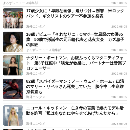
よろず～ニュース編集部
2026.08.05
17歳少女に「卑猥な画像」送りつけ→謝罪 米ロック
バンド、ギタリストのツアー不参加を発表
海外エンタメ
2026.08.05
16歳デビュー「それなりに」CMで一世風靡の女優65
歳 50歳で孫誕生の元五輪代表と花火大会 カズ息子
の師匠
よろず～ニュース編集部
2026.08.05
ナタリー・ポートマン、お腹ふっくらマタニティフォ
ト 第3子妊娠中「嗅覚が敏感に」パートナーは音楽プ
ロデューサー
海外エンタメ
2026.08.05
82歳「スパイダーマン：ノー・ウェイ・ホーム」出演
のマリー・リベラさん死去していた 脳卒中→生命維
持装置も
海外エンタメ
2026.08.05
ニコール・キッドマン 亡き母の言葉で娘のモデル活
動を許可「私はあなたにやらせてあげたんだから」
海外エンタメ
2026.08.05