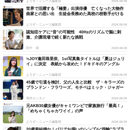
よろず～ニュース編集部
2026.08.06
世界で活躍する「極妻」出演俳優 亡くなった大物作
曲家との思い出 生徒会長務めた高校の校歌手がける
よろず～ニュース編集部
2026.08.06
認知症ケアに“音”の可能性 40Hzのリズムで脳に刺
激、介護現場で続く新たな挑戦
田中 靖
2026.08.06
≒JOY逢田珠里依、1st写真集タイトルは「夏はジュリ
イ」に決定 表紙から攻めた！ドキドキのアングル
よろず～ニュース編集部
2026.08.05
45歳で引退を検討、父の人生と比較 ザ・キラーズの
ブランドン・フラワーズ、モチベはミック・ジャガー
海外エンタメ
2026.08.05
元AKB30歳女優がキャミワンピで家族旅行「最高！」
「めちゃくちゃカワイイ」の声
よろず～ニュース編集部
2026.08.05
20歳差結婚か！パリでお揃いのシンプル“指輪”ラブラ