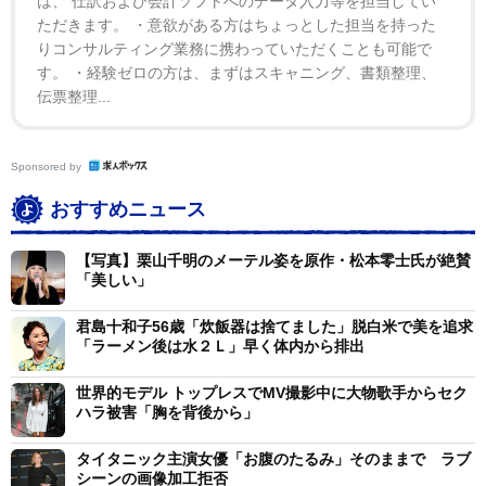
は、 仕訳および会計ソフトへのデータ入力等を担当してい
ただきます。 ・意欲がある方はちょっとした担当を持った
りコンサルティング業務に携わっていただくことも可能で
す。 ・経験ゼロの方は、まずはスキャニング、書類整理、
伝票整理...
Sponsored by
おすすめニュース
【写真】栗山千明のメーテル姿を原作・松本零士氏が絶賛
「美しい」
君島十和子56歳「炊飯器は捨てました」脱白米で美を追求
「ラーメン後は水２Ｌ」早く体内から排出
世界的モデル トップレスでMV撮影中に大物歌手からセク
ハラ被害「胸を背後から」
タイタニック主演女優「お腹のたるみ」そのままで ラブ
1/8
シーンの画像加工拒否