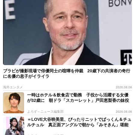
ブラピが撮影現場で俳優同士の喧嘩を仲裁 20歳下の共演者の奇行
に名優の息子がイライラ
海外エンタメ
2026.08.06
一時はホテル＆飲食店で勤務 子役から活躍する女優
が32歳に 朝ドラ「スカーレット」戸田恵梨香の妹役
よろず～ニュース編集部
2026.08.06
＝LOVE大谷映美里、ぴったりニットでぱっくん＆チュ
ルチュル 真正面アングルで朝から「みそきん」堪能