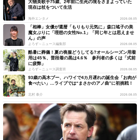
大物英歌手75歳、2年前に生死の境をさまよっていた
現在は杖をついて生活
海外エンタメ
2026.08.05
「相棒」女優が還暦「もりもり元気に」森口瑤子の美
魔女ぶりに「理想の女性No.1」「同じ年とは思えませ
ん」の声
よろず～ニュース編集部
2026.08.05
酷暑に葬儀！夏の喪服どうしてる?オールシーズン用着
用は45％、普段着の黒は4.6％ 参列者の多くは「式前
に疲弊」
よろず～ニュース調査班
2026.08.05
93歳の高木ブー、ハワイで4カ月遅れの誕生会「お肉が
食べたい」…ライブでは“まさかのアノ曲”に初挑戦！
北村 泰介
2026.08.05