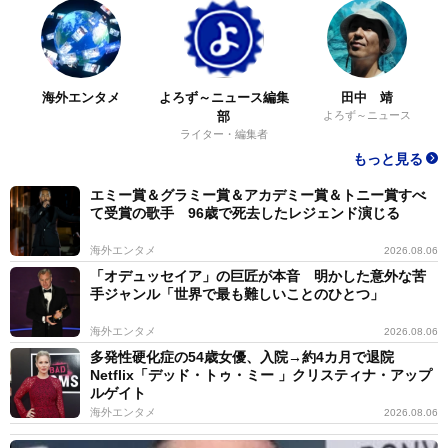
海外エンタメ
よろず～ニュース編集
田中 靖
部
よろず～ニュース
ライター・編集者
もっと見る
エミー賞＆グラミー賞＆アカデミー賞＆トニー賞すべ
て受賞の歌手 96歳で死去したレジェンド演じる
海外エンタメ
2026.08.06
「オデュッセイア」の巨匠が本音 明かした意外な苦
手ジャンル「世界で最も難しいことのひとつ」
海外エンタメ
2026.08.06
多発性硬化症の54歳女優、入院→約4カ月で退院
Netflix「デッド・トゥ・ミー 」クリスティナ・アップ
ルゲイト
海外エンタメ
2026.08.06