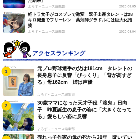
た結果」
よろず～ニュース編集部
2026.08.05
軽トラ女子がコスプレで激変 双子出産タレントは28
キロ減量でフリーレン 薬剤師グラドルには巨大化指
摘
よろず～ニュース編集部
2026.08.04
アクセスランキング
元プロ野球選手の父は181cm タレントの
長身息子に反響「びっくり」「背が高すぎ
る」母162cm 姉は声優
よろず～ニュース編集部
30歳ママになった天才子役「渡鬼」日向
子 昨夏誕生の息子の姿に「大きくなって
る」愛らしい姿に反響
3/8
よろず～ニュース編集部
「誕生50周年記念 ベルサイユのばら展ーベルばらは永遠にー」展覧会の
キービジュアル （C）池田理代子プロダクション
売れっ子作家の母の死から30年 聞いてい