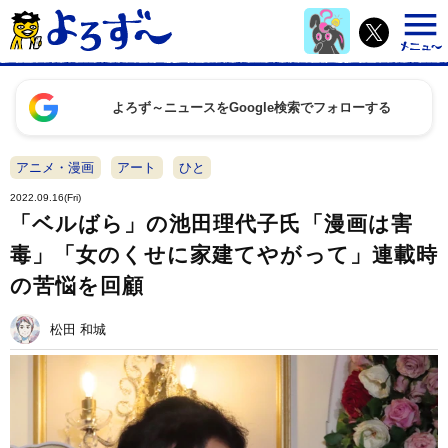
よろず～ニュースをGoogle検索でフォローする
アニメ・漫画
アート
ひと
2022.09.16(Fri)
「ベルばら」の池田理代子氏「漫画は害
毒」「女のくせに家建てやがって」連載時
の苦悩を回顧
松田 和城