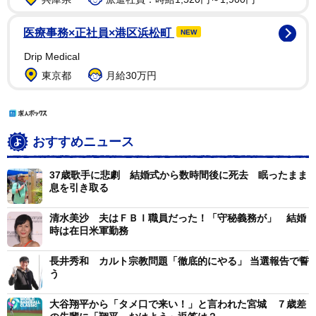
医療事務×正社員×港区浜松町
NEW
Drip Medical
東京都
月給30万円
おすすめニュース
37歳歌手に悲劇 結婚式から数時間後に死去 眠ったまま
息を引き取る
清水美沙 夫はＦＢＩ職員だった！「守秘義務が」 結婚
時は在日米軍勤務
長井秀和 カルト宗教問題「徹底的にやる」 当選報告で誓
う
大谷翔平から「タメ口で来い！」と言われた宮城 ７歳差