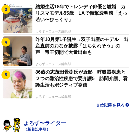
結婚生活18年でトレンディ俳優と離婚 カ
リスマモデル55歳 LAで衝撃透明感「えっ
若い〜びっくり」
よろず～ニュース編集部
昨年10月第1子誕生→双子出産のモデル 出
産直前のおなか披露「はち切れそう」の
声 帝王切開で大量出血も
よろず～ニュース編集部
86歳の志茂田景樹氏が近影 呼吸器疾患と
２つの難治性疾患で要介護5 訪問介護、看
護生活もポジティブ発信
よろず～ニュース編集部
６位以降を見る
よろず〜ライター
（新着記事順）