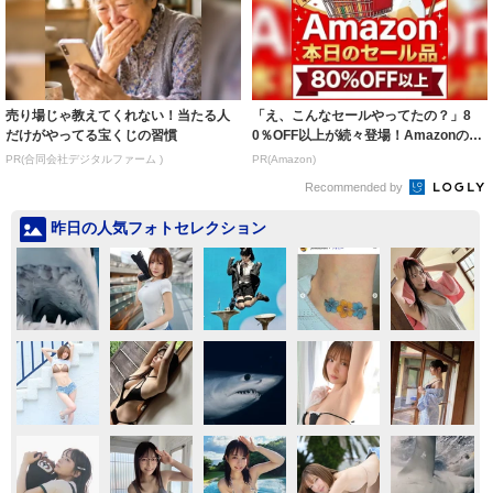
売り場じゃ教えてくれない！当たる人
「え、こんなセールやってたの？」8
だけがやってる宝くじの習慣
0％OFF以上が続々登場！Amazonの本
気が...
PR(合同会社デジタルファーム )
PR(Amazon)
Recommended by
昨日の人気フォトセレクション