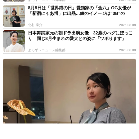
8月8日は「世界猫の日」愛猫家の「金八」OG女優が
「新宿にゃあ博」に出品…絵のイメージは“3B”の
北村 泰介
2026.08.08
日本舞踊家元の朝ドラ出演女優 32歳のハグにほっこ
り 同じ8月生まれの愛犬との姿に「ツボります」
よろず～ニュース編集部
2026.08.08
昨年10月第1子誕生→双子出産のモデル 出産直前のおなか披露