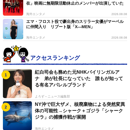
在」映画に無期限活動休止のメンバーが出演していた
海外エンタメ
2026.08.08
エマ・フロスト役で豪出身のスリラー女優がマーベル
に仲間入り リブート版「X―MEN」
海外エンタメ
2026.08.08
アクセスランキング
紅白司会も務めた元NHKバイリンガルア
ナ 弟が社長になっていた 誰もが知って
る有名アパレルブランド
よろず～ニュース編集部
NY沖で巨大ザメ、核廃棄物による突然変異
体の可能性→シャーク＋ゴジラ「シャーク
ジラ」の捕獲作戦が展開
海外エンタメ