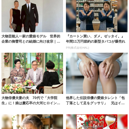
大物芸能人一家の愛娘モデル 世界的
『カートン買い、ダメ。ゼッタイ。』
企業の御曹司との結婚に向け改宗｜よ
年間11万円節約の新型タバコが爆売れ
ろず〜ニュー...
PR(株式会社HAL)
大物俳優夫妻の夫 70代で「大学院
他界した伝説俳優の愛娘タレント「包
生」に！娘は慶応卒の大河ヒロインの
丁落として足をグッサリ」 兄はイケ
芸能一家【徹...
メン俳優、伯...