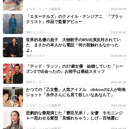
よろず～ニュース編集部
2026.08.08
「エターナルズ」のクメイル・ナンジアニ 「ブラッ
クリスト」作品で監督デビュー
海外エンタメ
2026.08.08
世界的名優の息子 大物歌手のMV出演反対されてい
た まさかの本人から電話「何の前触れもなかった
よ」
海外エンタメ
2026.08.08
「テッド・ラッソ」の37歳女優 結婚していた「シー
ズン2で出会ったの」お相手は番組スタッフ
海外エンタメ
2026.08.08
かつての「乙女塾」人気アイドル ribbonの2人が街角
ショット「永作さんにも居て欲しいなあなんて」
よろず～ニュース編集部
2026.08.08
悲劇的な最期演じた「豊臣兄弟！」女優 モモニンジ
ャー思わせる髪型「見惚れちゃう」しげ→百地霞に
よろず～ニュース編集部
2026.08.08