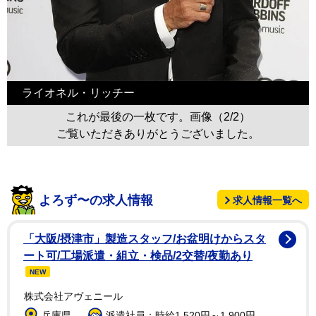
ライオネル・リッチー
これが最後の一枚です。画像（2/2）
ご覧いただきありがとうございました。
よろず〜の求人情報
求人情報一覧へ
「大阪/摂津市」製造スタッフ/お盆明けからスタ
ート可/工場派遣・組立・検品/2交替/夜勤あり
NEW
株式会社アヴェニール
兵庫県
派遣社員：時給1,520円～1,900円