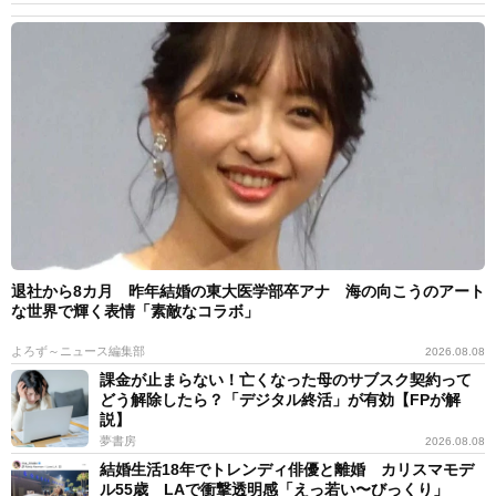
退社から8カ月 昨年結婚の東大医学部卒アナ 海の向こうのアート
な世界で輝く表情「素敵なコラボ」
よろず～ニュース編集部
2026.08.08
課金が止まらない！亡くなった母のサブスク契約って
どう解除したら？「デジタル終活」が有効【FPが解
説】
夢書房
2026.08.08
結婚生活18年でトレンディ俳優と離婚 カリスマモデ
ル55歳 LAで衝撃透明感「えっ若い〜びっくり」