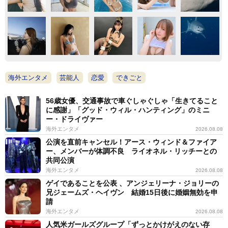
海外エンタメ
芸能人
恋愛
できごと
56歳女優、交通事故で車ぐしゃぐしゃ「生きてること
に感謝」「グッド・ウィル・ハンティング」のミニ
ー・ドライヴァー
海外エンタメ
2026.08.08
公演を直前キャンセル！アース・ウィンド＆ファイア
ー、メンバーが体調不良 ライオネル・リッチーとの
共同公演
海外エンタメ
2026.08.08
ゲイであることを公表 、アンジェリーナ・ジョリーの
兄ジェームズ・ヘイヴン 結婚15日後に婚姻無効を申
請
海外エンタメ
2026.08.08
人気米ガールズグループ「ずっとかけがえのない存