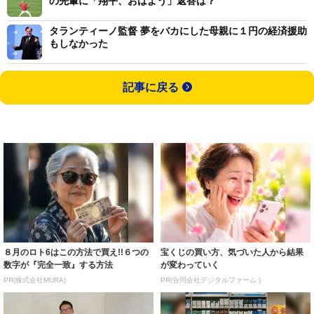
の先輩に「翔平、おはよう」返答は？
タランティーノ監督 夢をバカにした母親に１円の経済援助
もしなかった
記事に戻る
８月のロト6はこの方法で買え!!６つの
宝くじの買い方、気づいた人から結果
数字が『完全一致』する方法
が変わっていく
PR(株式会社MURA)
PR(合同会社デジタルファーム )