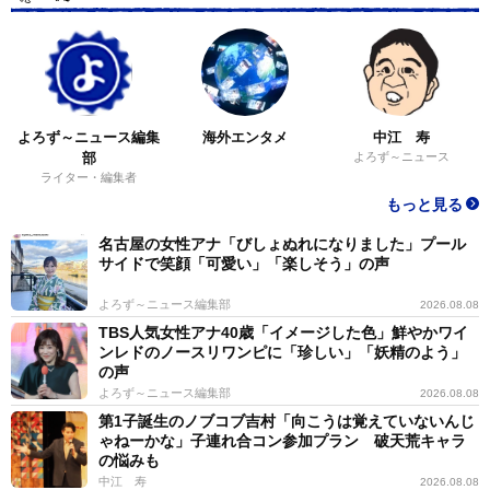
よろず～ニュース編集
海外エンタメ
中江 寿
部
よろず～ニュース
ライター・編集者
もっと見る
名古屋の女性アナ「びしょぬれになりました」プール
サイドで笑顔「可愛い」「楽しそう」の声
よろず～ニュース編集部
2026.08.08
TBS人気女性アナ40歳「イメージした色」鮮やかワイ
ンレドのノースリワンピに「珍しい」「妖精のよう」
の声
よろず～ニュース編集部
2026.08.08
第1子誕生のノブコブ吉村「向こうは覚えていないんじ
ゃねーかな」子連れ合コン参加プラン 破天荒キャラ
の悩みも
中江 寿
2026.08.08