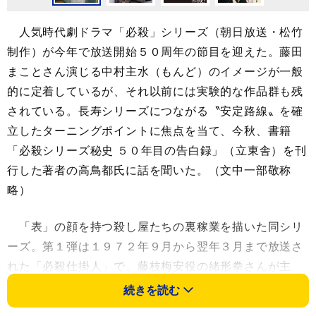
人気時代劇ドラマ「必殺」シリーズ（朝日放送・松竹
制作）が今年で放送開始５０周年の節目を迎えた。藤田
まことさん演じる中村主水（もんど）のイメージが一般
的に定着しているが、それ以前には実験的な作品群も残
されている。長寿シリーズにつながる〝安定路線〟を確
立したターニングポイントに焦点を当て、今秋、書籍
「必殺シリーズ秘史 ５０年目の告白録」（立東舎）を刊
行した著者の高鳥都氏に話を聞いた。（文中一部敬称
略）
「表」の顔を持つ殺し屋たちの裏稼業を描いた同シリ
ーズ。第１弾は１９７２年９月から翌年３月まで放送さ
れた「必殺仕掛人」で、藤枝梅安役の緒形拳さんが主
演。続く「必殺仕置人」（７３年４月－同１０月放送）
続きを読む
で中村主水、念仏の鉄（山崎努）らが登場。初期作品は