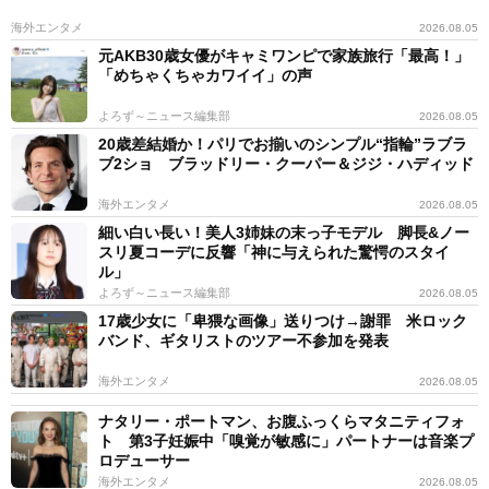
海外エンタメ
2026.08.05
元AKB30歳女優がキャミワンピで家族旅行「最高！」
「めちゃくちゃカワイイ」の声
よろず～ニュース編集部
2026.08.05
20歳差結婚か！パリでお揃いのシンプル“指輪”ラブラ
ブ2ショ ブラッドリー・クーパー＆ジジ・ハディッド
海外エンタメ
2026.08.05
細い白い長い！美人3姉妹の末っ子モデル 脚長&ノー
スリ夏コーデに反響「神に与えられた驚愕のスタイ
ル」
よろず～ニュース編集部
2026.08.05
17歳少女に「卑猥な画像」送りつけ→謝罪 米ロック
バンド、ギタリストのツアー不参加を発表
海外エンタメ
2026.08.05
ナタリー・ポートマン、お腹ふっくらマタニティフォ
ト 第3子妊娠中「嗅覚が敏感に」パートナーは音楽プ
ロデューサー
海外エンタメ
2026.08.05