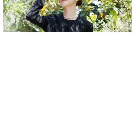
酷暑に葬儀！夏の喪服どうしてる?オールシーズン用着用は45％、
普段着の黒は4.6％ 参列者の多くは「式前に疲弊」
よろず～ニュース調査班
2026.08.05
93歳の高木ブー、ハワイで4カ月遅れの誕生会「お肉が
食べたい」…ライブでは“まさかのアノ曲”に初挑戦！
北村 泰介
2026.08.05
どうせすぐ転校するから…友達を作らなかった小学生
→クラスメイトの一言で変わった人生【漫画】
夢書房
2026.08.05
パーキンソン病患うハリウッド俳優「革新的な貢献」
を評価 過去の受賞者わずか6人 権威ある賞授与へ
海外エンタメ
2026.08.05