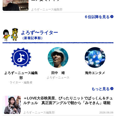
よろず～ニュース編集部
６位以降を見る
よろず〜ライター
（新着記事順）
よろず～ニュース編集
田中 靖
海外エンタメ
部
よろず～ニュース
ライター・編集者
もっと見る
＝LOVE大谷映美里、ぴったりニットでぱっくん＆チュ
ルチュル 真正面アングルで朝から「みそきん」堪能
よろず～ニュース編集部
2026.08.06