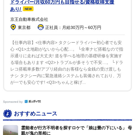
そこから基本的にストーリーをワンパターンへと落とし
ドライバー/月収60万円も目指せる/資格取得支援
あり/
NEW
込んでいった。８０年代になると、暗い情念のドラマよ
り明快さが求められ、中条きよしさん、ひかる一平さん
京王自動車株式会社
らがレギュラー入りし、殺しのシーンも華麗になる。時
東京都
正社員：月給30万円～60万円
代を反映してエリマキトカゲやワープロが出てきたりと
【仕事内容】<仕事内容> タクシードライバー初心者でも安
か、それもある種の実験ではあるんですけど、ストーリ
心 <Q1>土地勘がないから心配…。 └全車ナビ搭載なので指
ー自体はシンプルで、被害者が殺され、出陣して悪人を
示通りに走れば大丈夫! 道を学べる地理の基礎研修を実施す
殺し、最後は、せん（菅井きん）、りつ（白木万理）、
る場合もあります <Q2>トラブルが多そうで不安…。 └ドラ
主水による〝中村家コント〟というフォーマットができ
レコ搭載車多数!アプリ経由のお客様なら金銭の受け渡しも
ナシ タクシー内に緊急連絡システムも装備されており、万
ました」
が一でも安心です! <Q3>ちゃんと稼げ...
一方、マニア的な視点からいえば、その前作である第
１４弾の「翔べ! 必殺うらごろし」（７８年１２月－７
Sponsored by
９年５月放送）が注目される。かつて視聴率争いのライ
おすすめニュース
バルだった「木枯し紋次郎」（フジテレビ系）の中村敦
夫が霊視能力のある行者役で主演し、男装の和田アキ
霊能者が行方不明者を探すロケで「娘は畳の下にいる」 母
親が鬼の形相に