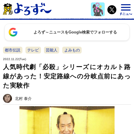
よろず～ニュースをGoogle検索でフォローする
都市伝説
テレビ
芸能人
よみもの
2022.11.22(Tue)
人気時代劇「必殺」シリーズにオカルト路
線があった！安定路線への分岐点前にあっ
た実験作
北村 泰介