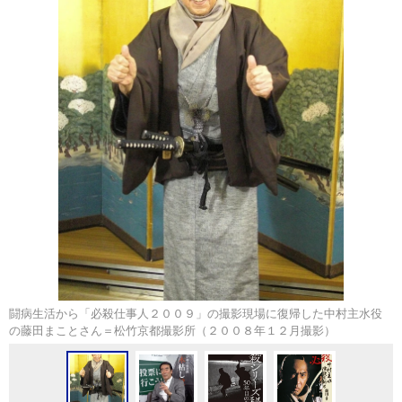
闘病生活から「必殺仕事人２００９」の撮影現場に復帰した中村主水役
の藤田まことさん＝松竹京都撮影所（２００８年１２月撮影）