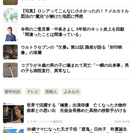
子、「おばさん」という役名の市原悦子さんらが脇を固
めた。
【写真】ロシアってこんなに小さかったの！？メルカトル
図法の“魔法”が解けた地図に愕然
「翔べ! 必殺うらごろし」は７０年代後半のオカルト
令和のご意見番・中条きよし 3年前のネット炎上を回顧
ブームを反映し（ちなみに月刊「ムー」創刊は７９
「間違ったことは間違っている」
年）、超常現象がらみの事件が起きるという作風だっ
ウルトラセブンの〝欠番〟第12話 識者が語る「封印映
た。当時は低視聴率にあえいだが、今では逆に〝カルト
像」の深層
時代劇〟として気になる存在になっている。同作は１２
コブラが８歳の男の子に噛まれて死亡「一瞬の出来事」男
月１４日からＣＳ放送「時代劇専門チャンネル」で放送
の子も病院直行、異常なし
される。
「『うらごろし』は実験路線の最たるものです。『殺
都市伝説
テレビ
芸能人
よみもの
しは夜』という定番に対し、真っ昼間に山の中やそこら
世界で活躍する「極妻」出演俳優 亡くなった大物作
辺の道端で殺す。しかも、刺したり殴ったりと原始的な
曲家との思い出 生徒会長務めた高校の校歌手がける
方法で。さらに、テレパシーで殺された人の恨みをキャ
よろず～ニュース編集部
2026.08.06
ッチして相手を殺しに行くという、それまでのシリーズ
30歳ママになった天才子役「渡鬼」日向子 昨夏誕生
とは全く違うスタイルです。必殺シリーズは『テロリズ