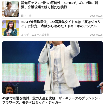
認知症ケアに“音”の可能性 40Hzのリズムで脳に刺
激、介護現場で続く新たな挑戦
田中 靖
2026.08.06
≒JOY逢田珠里依、1st写真集タイトルは「夏はジュリ
イ」に決定 表紙から攻めた！ドキドキのアングル
よろず～ニュース編集部
2026.08.05
45歳で引退を検討、父の人生と比較 ザ・キラーズのブランドン・
フラワーズ、モチベはミック・ジャガー