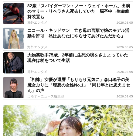
82歳「スパイダーマン：ノー・ウェイ・ホーム」出演
のマリー・リベラさん死去していた 脳卒中→生命維
持装置も
海外エンタメ
2026.08.05
ニコール・キッドマン 亡き母の言葉で娘のモデル活
動を許可「私はあなたにやらせてあげたんだから」
海外エンタメ
2026.08.05
大物英歌手75歳、2年前に生死の境をさまよっていた
現在は杖をついて生活
海外エンタメ
2026.08.05
「相棒」女優が還暦「もりもり元気に」森口瑤子の美
魔女ぶりに「理想の女性No.1」「同じ年とは思えませ
ん」の声
よろず～ニュース編集部
2026.08.05