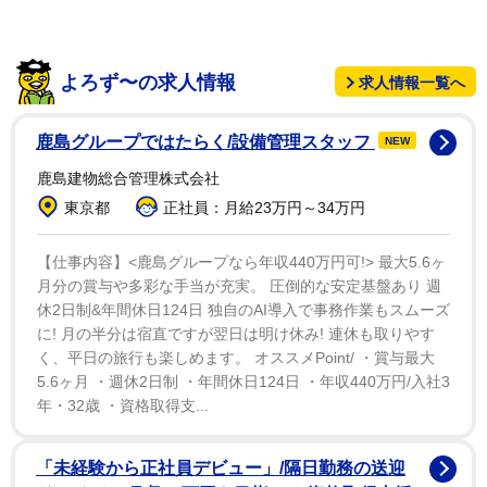
「正義の味方」的な勧善懲悪ではなく、「殺し」そのも
のにこだわるアウトローたちの闇や〝エログロ〟の要素
もあったが、その後は大衆性を強めてお茶の間に定着し
よろず〜の求人情報
求人情報一覧へ
た。
鹿島グループではたらく/設備管理スタッフ
NEW
その転換期はどこにあったのか。８０年生まれの後追
鹿島建物総合管理株式会社
い世代でありながら、「必殺」シリーズに造詣の深い高
東京都
正社員：月給23万円～34万円
鳥氏が解説する。
【仕事内容】<鹿島グループなら年収440万円可!> 最大5.6ヶ
「ターニングポイントは７９年５月から始まったシリ
月分の賞与や多彩な手当が充実。 圧倒的な安定基盤あり 週
ーズ第１５弾の『必殺仕事人』です。それまで毎回、試
休2日制&年間休日124日 独自のAI導入で事務作業もスムーズ
に! 月の半分は宿直ですが翌日は明け休み! 連休も取りやす
行錯誤や実験を繰り返して、７０年代という革新的な時
く、平日の旅行も楽しめます。 オススメPoint/ ・賞与最大
代を反映した反骨精神や反逆心も含めたアウトローもの
5.6ヶ月 ・週休2日制 ・年間休日124日 ・年収440万円/入社3
でしたが、『仕事人』には三田村邦彦さんが加わって、
年・32歳 ・資格取得支...
全８４話、約１年半も続きます。当初は原点回帰のハー
ドな作風でしたが、三田村さんのアイドル人気も出て、
「未経験から正社員デビュー」/隔日勤務の送迎