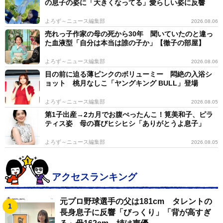
の息子の姿に「大きくなってる」愛らしい姿に反響
ム礼賛』という批判を封じるために『お金と引き替えに
よろず～ニュース編集部
2026.08.06
殺す』ことをアリバイにする部分もあったのですが、
売れっ子作家の母の死から30年 聞いていたのと違っ
『うらごろし』は金をもらわない点でも異質でした。し
た血液型「自分は本当は誰の子か」【徹子の部屋】
かし、視聴率的には低迷し、その次の『必殺仕事人』も
よろず～ニュース編集部
2026.08.06
ダメならシリーズ自体が終わるかもしれないという崖っ
目の前に迫る薄ピンクのボリューミー 悶絶の入浴シ
ぷちで一発逆転。徐々にパターン化され、三田村さんの
ョット 桃月なしこ「ヤングキング BULL」登場
挿入歌が流れるプロモーションビデオ的な映像で若い女
よろず～ニュース編集部
2026.08.05
性にアピールするシーンも途中から出てきたりして、変
第1子出産→2カ月でお腹ぺったんこ！筧美和子、ピラ
質していきました」（高鳥氏）
ティス姿 母の喜びヒシヒシ「ありがとうよ息子」
よろず～ニュース編集部
2026.08.05
この第１５弾「必殺仕事人」を礎として、シリーズは
東山紀之主演の第３１弾「必殺仕事人２００９」まで、
アクセスランキング
その後もスペシャル版（最新作は来年１月放送予定）と
いう形で継続している。だが、その歴史の中にあった実
元プロ野球選手の父は181cm タレントの
験精神も忘れてはならない。
長身息子に反響「びっくり」「背が高すぎ