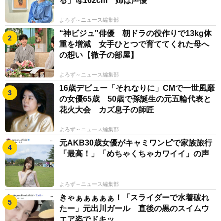
る」母162cm 姉は声優
よろず～ニュース編集部
“神ビジュ"俳優 朝ドラの役作りで13kg体
重を増減 女手ひとつで育ててくれた母へ
の想い【徹子の部屋】
よろず～ニュース編集部
16歳デビュー「それなりに」CMで一世風靡
の女優65歳 50歳で孫誕生の元五輪代表と
花火大会 カズ息子の師匠
よろず～ニュース編集部
元AKB30歳女優がキャミワンピで家族旅行
「最高！」「めちゃくちゃカワイイ」の声
よろず～ニュース編集部
きゃぁぁぁぁぁ！「スライダーで水着破れ
たー」元出川ガール 直後の黒のスイムウ
エア姿でドキッ