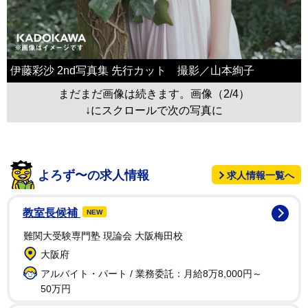
伊藤彩沙 2nd写真集 先行カット 撮影／山本絢子
まだまだ画像は続きます。画像（2/4）
↓にスクロールで次の写真に
よろず〜の求人情報
求人情報一覧へ
教室長候補
NEW
難関大受験専門塾 現論会 大阪梅田校
大阪府
アルバイト・パート / 業務委託：月給8万8,000円～
50万円