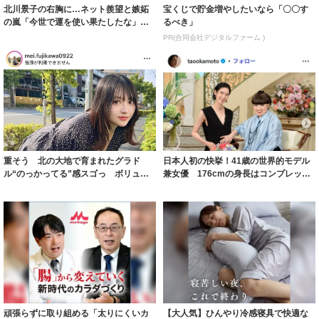
北川景子の右胸に…ネット羨望と嫉妬
宝くじで貯金増やしたいなら「〇〇す
の嵐「今世で運を使い果たしたな」
るべき」
「ガッツリ行っ...
PR(合同会社デジタルファーム )
重そう 北の大地で育まれたグラド
日本人初の快挙！41歳の世界的モデル
ル“のっかってる”感スゴっ ボリュー
兼女優 176cmの身長はコンプレック
ミー連発「ア...
スだっ...
頑張らずに取り組める「太りにくいカ
【大人気】ひんやり冷感寝具で快適な