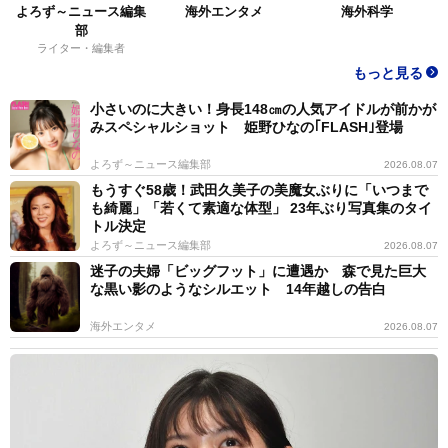
よろず～ニュース編集
海外エンタメ
海外科学
部
ライター・編集者
もっと見る
小さいのに大きい！身長148㎝の人気アイドルが前かが
みスペシャルショット 姫野ひなの｢FLASH｣登場
よろず～ニュース編集部
2026.08.07
もうすぐ58歳！武田久美子の美魔女ぶりに「いつまで
も綺麗」「若くて素適な体型」 23年ぶり写真集のタイ
トル決定
よろず～ニュース編集部
2026.08.07
迷子の夫婦「ビッグフット」に遭遇か 森で見た巨大
な黒い影のようなシルエット 14年越しの告白
海外エンタメ
2026.08.07