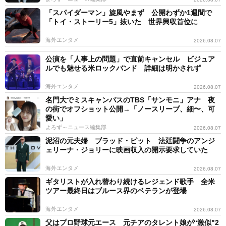
「スパイダーマン」旋風やまず 公開わずか1週間で
「トイ・ストーリー5」抜いた 世界興収首位に
海外エンタメ
2026.08.07
公演を「人事上の問題」で直前キャンセル ビジュア
ルでも魅せる米ロックバンド 詳細は明かされず
海外エンタメ
2026.08.07
名門大でミスキャンパスのTBS「サンモニ」アナ 夜
の街でオフショット公開→「ノースリーブ、細〜、可
愛い」
よろず～ニュース編集部
2026.08.07
泥沼の元夫婦 ブラッド・ピット 法廷闘争のアンジ
ェリーナ・ジョリーに映画収入の開示要求していた
海外エンタメ
2026.08.07
ギタリストが入れ替わり続けるレジェンド歌手 全米
ツアー最終日はブルース界のベテランが登場
海外エンタメ
2026.08.07
父はプロ野球元エース 元チアのタレント娘が“激似"2