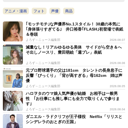
アニメ・漫画
フォト
声優
商品
｢モッチモチ｣な声優界No.1スタイル！ 38歳の本気に
｢身体張りすぎてる｣ 井口裕香｢FLASH｣初登場で表紙
＆巻頭
よろず～ニュース編集部
2026.08.07
減量なし！リアルゆるゆる美体 サイドがら空き＆へ
そ出しノースリ、豊田萌絵「週プレ」表紙
よろず～ニュース編集部
2026.08.06
元プロ野球選手の父は181cm タレントの長身息子に
反響「びっくり」「背が高すぎる」母162cm 姉は声
優
よろず～ニュース編集部
2026.08.05
ハロヲタのウマ娘人気声優が結婚 お相手は一般男
性 ｢お仕事にも推し事にも全力で取りくんで参りま
す｣
よろず～ニュース編集部
2026.08.04
ダニエル・ラドクリフが王子様役 Netflix「リリスと
シンデレラのおとぎの王国」