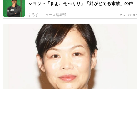
ショット「まぁ、そっくり」「絆がとても素敵」の声
よろず～ニュース編集部
2026.08.07
「息子をヤングケアラーにしないために」 46歳で出産したお笑い芸
人が課していること→小さな目標を実行
よろず～ニュース編集部
2026.08.07
えっ！ どっちもかわいすぎる2ショット公開 板垣李光
人に絶賛の声 ドラマ「大空港」で逃走→確保