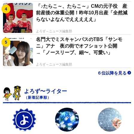
「♪たらこ～、たらこ～」CMの元子役 産
前産後の体重公開！昨年10月出産「全然減
らないよなんでえええええ」
よろず～ニュース編集部
名門大でミスキャンパスのTBS「サンモ
ニ」アナ 夜の街でオフショット公開
→「ノースリーブ、細〜、可愛い」
よろず～ニュース編集部
６位以降を見る
よろず〜ライター
（新着記事順）