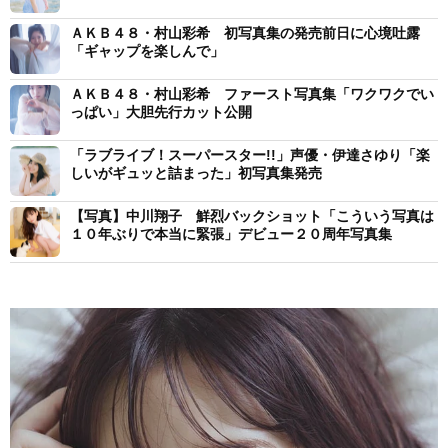
ＡＫＢ４８・村山彩希 初写真集の発売前日に心境吐露
「ギャップを楽しんで」
ＡＫＢ４８・村山彩希 ファースト写真集「ワクワクでい
っぱい」大胆先行カット公開
「ラブライブ！スーパースター!!」声優・伊達さゆり「楽
しいがギュッと詰まった」初写真集発売
【写真】中川翔子 鮮烈バックショット「こういう写真は
１０年ぶりで本当に緊張」デビュー２０周年写真集