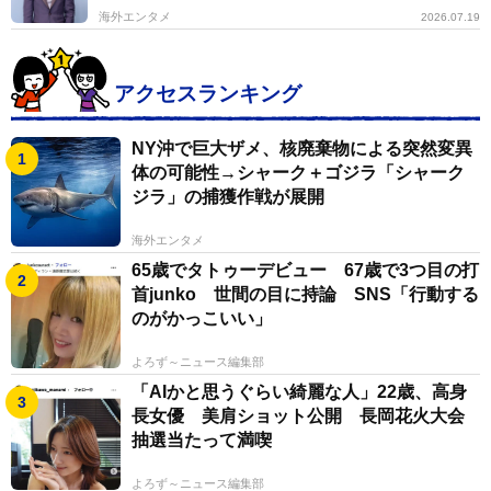
海外エンタメ
2026.07.19
アクセスランキング
NY沖で巨大ザメ、核廃棄物による突然変異
体の可能性→シャーク＋ゴジラ「シャーク
ジラ」の捕獲作戦が展開
海外エンタメ
65歳でタトゥーデビュー 67歳で3つ目の打
首junko 世間の目に持論 SNS「行動する
のがかっこいい」
よろず～ニュース編集部
「AIかと思うぐらい綺麗な人」22歳、高身
長女優 美肩ショット公開 長岡花火大会
抽選当たって満喫
よろず～ニュース編集部