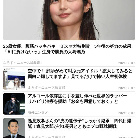
25歳女優、腹筋バッキバキ ミスマガ特別賞→5年後の努力の成果
「AIに負けないっ」生身で勝負の大島璃乃
よろず～ニュース編集部
2026.08.07
空中で！ 顔ゆがめて叫ぶ元アイドル「拡大してみると
面白い顔してますよ」見てるだけで怖い人生初体験
よろず～ニュース編集部
2026.08.07
アルコール依存症に手を差し伸べた世界的ラッパー
リハビリ治療を援助「お金も用意しておく」と
海外エンタメ
2026.08.07
逸見政孝さんの“虎の遺伝子”しっかり継承 四代目爆
誕！逸見太郎が小1長男とともにプロ野球観戦
よろず～ニュース編集部
2026.08.07