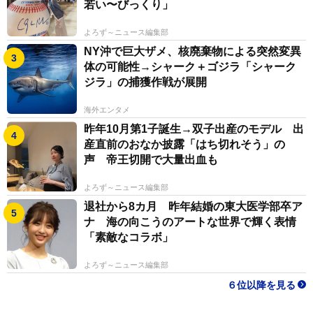
若い〜びっくり」
よろず～ニュース編集部
NY沖で巨大ザメ、核廃棄物による突然変異
体の可能性→シャーク＋ゴジラ「シャーク
ジラ」の捕獲作戦が展開
海外エンタメ
昨年10月第1子誕生→双子出産のモデル 出
産直前のおなか披露「はち切れそう」の
声 帝王切開で大量出血も
よろず～ニュース編集部
退社から8カ月 昨年結婚の東大医学部卒ア
ナ 海の向こうのアートな世界で輝く表情
「素敵なコラボ」
よろず～ニュース編集部
６位以降を見る