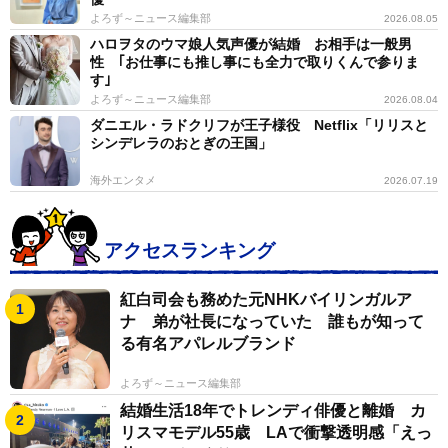
よろず～ニュース編集部
2026.08.05
ハロヲタのウマ娘人気声優が結婚 お相手は一般男
性 ｢お仕事にも推し事にも全力で取りくんで参りま
す｣
よろず～ニュース編集部
2026.08.04
ダニエル・ラドクリフが王子様役 Netflix「リリスと
シンデレラのおとぎの王国」
海外エンタメ
2026.07.19
アクセスランキング
紅白司会も務めた元NHKバイリンガルア
ナ 弟が社長になっていた 誰もが知って
る有名アパレルブランド
よろず～ニュース編集部
結婚生活18年でトレンディ俳優と離婚 カ
リスマモデル55歳 LAで衝撃透明感「えっ