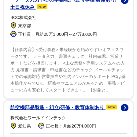
を出させていただけることに感謝の気持ちでいっぱいで
土日祝休み
NEW
す！今回は客観的に見て感じる伊藤彩沙のイメージを表
BCC株式会社
現したいなと思い撮影に臨みました。衣装に関してはス
東京都
タッフの方と相談しながら、私の好みも取り入れていた
正社員：月給25万1,000円～27万8,000円
だきつつ選んだので、今までで見たことのない私が写真
集の中にいるんじゃないかなと思います。そして、初挑
【仕事内容】<受付事務> 未経験から始めやすいオフィスワ
ークです。 データ入力、書類チェック、社内確認、営業サ
戦のこともしています！沖縄の素敵な空気を感じなが
ポートなどを担当します。 <主な業務> 専用システムへの入
ら、楽しんで撮影しました。男女問わず幅広く皆さんに
力 見積書・請求書・申込書などのチェック メールやチャッ
素敵だなって思ってもらえるような写真集だと思いま
トでの確認対応 営業担当や社内メンバーのサポート PCは基
す。私自身“写真集オタク”なので、皆さんに自信を持っ
本操作からでOK。 研修やマニュアルがあるため、事務デビ
ューの方も安心してスタートできます。 【対象と...
てお届けします！ちょっぴり大人な伊藤彩沙、等身大の
伊藤彩沙、ぎゅっと感じてもらえると思いますので、楽
航空機部品製造・組立/研修・教育体制あり
NEW
しみにしていてください！！」とコメントを寄せた。
株式会社ワールドインテック
愛知県
正社員：月給26万4,000円