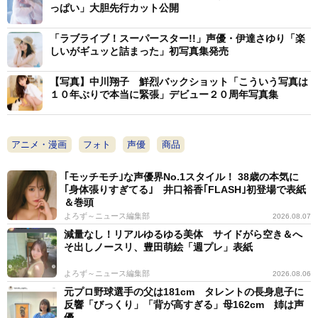
っぱい」大胆先行カット公開
「ラブライブ！スーパースター!!」声優・伊達さゆり「楽
しいがギュッと詰まった」初写真集発売
【写真】中川翔子 鮮烈バックショット「こういう写真は
１０年ぶりで本当に緊張」デビュー２０周年写真集
アニメ・漫画
フォト
声優
商品
｢モッチモチ｣な声優界No.1スタイル！ 38歳の本気に
｢身体張りすぎてる｣ 井口裕香｢FLASH｣初登場で表紙
＆巻頭
よろず～ニュース編集部
2026.08.07
減量なし！リアルゆるゆる美体 サイドがら空き＆へ
そ出しノースリ、豊田萌絵「週プレ」表紙
よろず～ニュース編集部
2026.08.06
元プロ野球選手の父は181cm タレントの長身息子に
反響「びっくり」「背が高すぎる」母162cm 姉は声
優