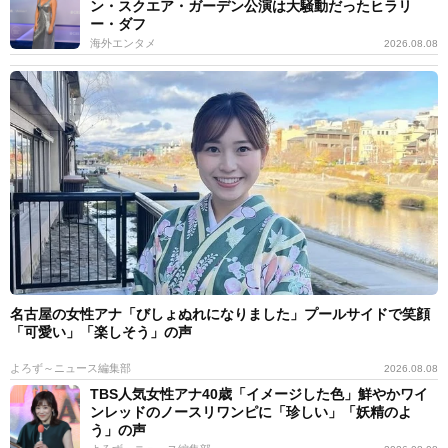
ン・スクエア・ガーデン公演は大騒動だったヒラリ
ー・ダフ
海外エンタメ
2026.08.08
名古屋の女性アナ「びしょぬれになりました」プールサイドで笑顔
「可愛い」「楽しそう」の声
よろず～ニュース編集部
2026.08.08
TBS人気女性アナ40歳「イメージした色」鮮やかワイ
ンレッドのノースリワンピに「珍しい」「妖精のよ
う」の声