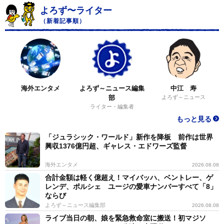
よろず〜ライター
（新着記事順）
海外エンタメ
よろず～ニュース編集
中江 寿
部
よろず～ニュース
ライター・編集者
もっと見る
「ジュラシック・ワールド」新作を降板 前作は世界
興収1376億円超、ギャレス・エドワーズ監督
海外エンタメ
2026.08.08
合計金額は軽く億超え！マイバッハ、ベントレー、ゲ
レンデ、ポルシェ ユージの愛車ナンバーすべて「8」
ならび
よろず～ニュース編集部
2026.08.08
ライブ当日の朝、娘を緊急救命室に搬送！初マジソ