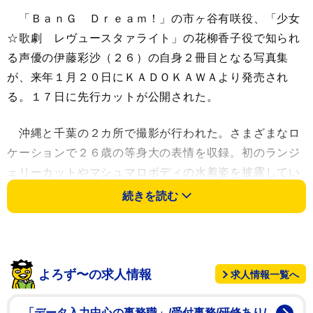
「ＢａｎＧ Ｄｒｅａｍ！」の市ヶ谷有咲役、「少女
☆歌劇 レヴュースタァライト」の花柳香子役で知られ
る声優の伊藤彩沙（２６）の自身２冊目となる写真集
が、来年１月２０日にＫＡＤＯＫＡＷＡより発売され
る。１７日に先行カットが公開された。
沖縄と千葉の２カ所で撮影が行われた。さまざまなロ
ケーションで２６歳の等身大の表情を収録。初のランジ
ェリーカットやマシュマロボディの水着姿を披露してい
る。複数のキーワードから伊藤彩沙の現在地や未来を探
続きを読む
るインタビューも掲載される。
伊藤は「１ｓｔ写真集から約３年が経ち、私自身大人
になったなぁと思う部分と変わらない部分があります。
よろず〜の求人情報
求人情報一覧へ
そんな今の伊藤彩沙がどう詰め込まれているのか、楽し
みな気持ちでいっぱいです。そして何より、また写真集
「データ入力中心の事務職」/受付事務/研修あり/