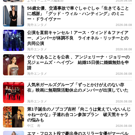
よろず～ニュース編集部
2026.08.08
56歳女優、交通事故で車ぐしゃぐしゃ「生きてること
に感謝」「グッド・ウィル・ハンティング」のミニ
ー・ドライヴァー
海外エンタメ
2026.08.08
公演を直前キャンセル！アース・ウィンド＆ファイア
ー、メンバーが体調不良 ライオネル・リッチーとの
共同公演
海外エンタメ
2026.08.08
ゲイであることを公表 、アンジェリーナ・ジョリーの
兄ジェームズ・ヘイヴン 結婚15日後に婚姻無効を申
請
海外エンタメ
2026.08.08
人気米ガールズグループ「ずっとかけがえのない存
在」映画に無期限活動休止のメンバーが出演していた
海外エンタメ
2026.08.08
第1子誕生のノブコブ吉村「向こうは覚えていないんじ
ゃねーかな」子連れ合コン参加プラン 破天荒キャラ
の悩みも
中江 寿
2026.08.08
エマ・フロスト役で豪出身のスリラー女優がマーベル