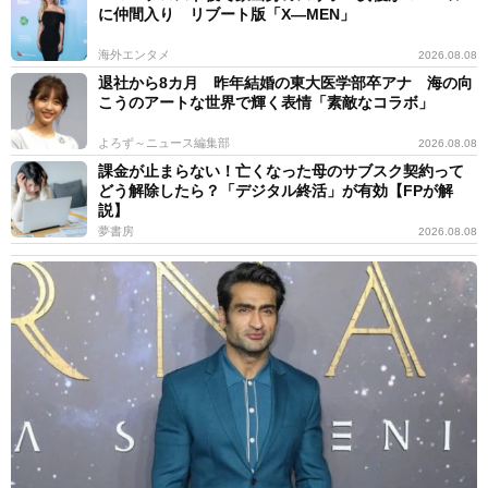
に仲間入り リブート版「X―MEN」
海外エンタメ
2026.08.08
退社から8カ月 昨年結婚の東大医学部卒アナ 海の向
こうのアートな世界で輝く表情「素敵なコラボ」
よろず～ニュース編集部
2026.08.08
課金が止まらない！亡くなった母のサブスク契約って
どう解除したら？「デジタル終活」が有効【FPが解
説】
夢書房
2026.08.08