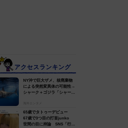
アクセスランキング
NY沖で巨大ザメ、核廃棄物
による突然変異体の可能性→
シャーク＋ゴジラ「シャーク
ジラ」の捕獲作戦が展開
海外エンタメ
65歳でタトゥーデビュー
67歳で3つ目の打首junko
世間の目に持論 SNS「行動