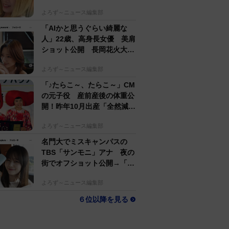
するのがかっこいい」
よろず～ニュース編集部
「AIかと思うぐらい綺麗な
人」22歳、高身長女優 美肩
ショット公開 長岡花火大会
抽選当たって満喫
よろず～ニュース編集部
「♪たらこ～、たらこ～」CM
の元子役 産前産後の体重公
開！昨年10月出産「全然減ら
ないよなんでえええええ」
よろず～ニュース編集部
名門大でミスキャンパスの
TBS「サンモニ」アナ 夜の
街でオフショット公開→「ノ
ースリーブ、細〜、可愛い」
よろず～ニュース編集部
６位以降を見る