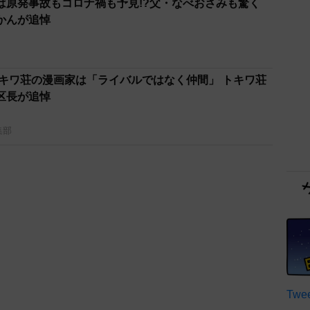
は原発事故もコロナ禍も予見!?父・なべおさみも驚く
かんが追悼
トキワ荘の漫画家は「ライバルではなく仲間」 トキワ荘
島区長が追悼
集部
Twee