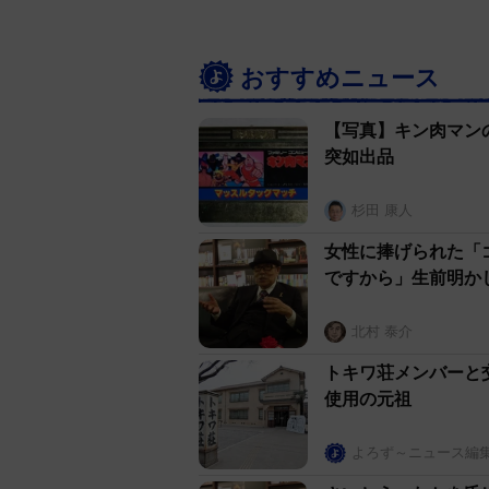
おすすめニュース
【写真】キン肉マンの
突如出品
杉田 康人
女性に捧げられた「
ですから」生前明か
北村 泰介
トキワ荘メンバーと
使用の元祖
よろず～ニュース編