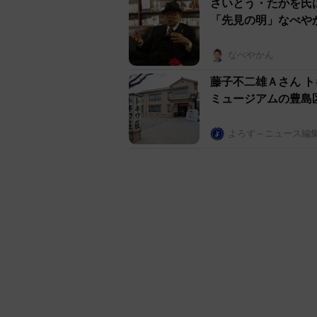
さいとう・たかを氏
「先見の明」なべや
なべやかん
藤子不二雄Ａさん 
ミュージアムの豊
よろず～ニュース編