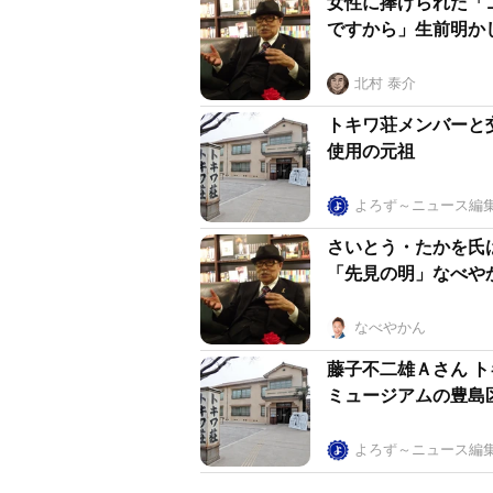
女性に捧げられた「
ですから」生前明か
北村 泰介
トキワ荘メンバーと
使用の元祖
よろず～ニュース編
さいとう・たかを氏
「先見の明」なべや
なべやかん
藤子不二雄Ａさん 
ミュージアムの豊
よろず～ニュース編