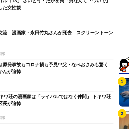
ゴルゴ13」 さいとう・たかを氏「男なんて『ついで』
した女性観
交流 漫画家・永田竹丸さんが死去 スクリーントーン
集部
は原発事故もコロナ禍も予見!?父・なべおさみも驚く
かんが追悼
トキワ荘の漫画家は「ライバルではなく仲間」 トキワ荘
島区長が追悼
集部