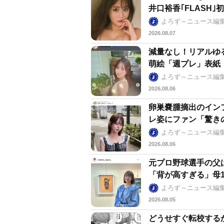
井口裕香｢FLASH
よろず～ニュース編
2026.08.07
減量なし！リアルゆ
萌絵「週プレ」表紙
よろず～ニュース編
2026.08.06
卵巣嚢腫摘出のイン
レ姿にファン「驚きの
よろず～ニュース編
2026.08.06
元プロ野球選手の父
「背が高すぎる」母1
よろず～ニュース編
2026.08.05
どうせすぐ転校する