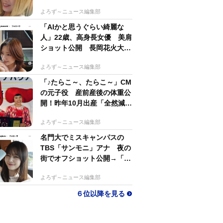
アクセスランキング
NY沖で巨大ザメ、核廃棄物
による突然変異体の可能性→
シャーク＋ゴジラ「シャーク
ジラ」の捕獲作戦が展開
海外エンタメ
65歳でタトゥーデビュー