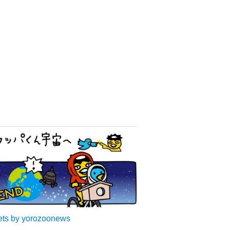
67歳で3つ目の打首junko
世間の目に持論 SNS「行動
するのがかっこいい」
よろず～ニュース編集部
「AIかと思うぐらい綺麗な
人」22歳、高身長女優 美肩
ショット公開 長岡花火大会
抽選当たって満喫
よろず～ニュース編集部
「♪たらこ～、たらこ～」CM
の元子役 産前産後の体重公
開！昨年10月出産「全然減ら
ないよなんでえええええ」
よろず～ニュース編集部
名門大でミスキャンパスの
TBS「サンモニ」アナ 夜の
街でオフショット公開→「ノ
ースリーブ、細〜、可愛い」
よろず～ニュース編集部
６位以降を見る