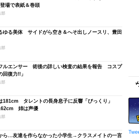
｣初登場で表紙＆巻頭
集部
るゆる美体 サイドがら空き＆へそ出しノースリ、豊田
集部
フルエンサー 術後の詳しい検査の結果を報告 コスプ
回復力!!」
集部
は181cm タレントの長身息子に反響「びっくり」
62cm 姉は声優
集部
から…友達を作らなかった小学生→クラスメイトの一言