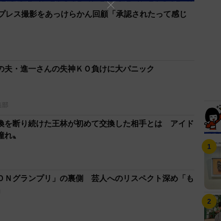
ど、絵師さんの絵に対する思いとかまで感じてもらえ
ップレス撮影をあっけらかん回顧「承認されたって感じ
で話したいと思います」と語った。
の「ねぷたまつり」など、県内には同時期に複数箇
出身の王林は「ねぶた祭は青森で代表的なんですけ
の夫・進一さんの失神ＫＯ負けに大パニック
らに好きなんですよ。ねぶたみたいに大騒ぎするお祭
面の山車が城下町を練り歩いて、跳人（はねと）もい
格好いいんです。その他も全部違う楽しさがあって、
集部
は仕事なんで」と笑った。
換を断り続けた王林が初めて交換した相手とは アイド
憧れ〟
尽きない。「始まる１カ月ぐらい前から、放課後の
どれだけ遠くにいても、内から響く音というか、心臓
ると『ああ、来るな』って」と述懐。「小さいころか
の音を聴くだけで青森の人は、津軽弁で『じゃわめ
ＯＮグランプリ」の裏側 芸人へのリスペクト深め「も
」
ぐんですよ。信じられないぐらい盛り上がりますか
農家さんとか、漁師さんとか、伝統工芸品の職人さん
で一つになって盛り上がる。東京より〝熱い〟１週間