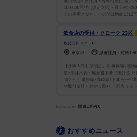
雇用形態> 正社員 <給与> [正]月給21.
たちは、毎日作業がある中で、祭
150,000円/月 (規定支給) <月収例
た頑張ろうってなる。長い冬、長
での雇用となり、その間は時給1312円
夏を楽しんで、またそこからは冬
飲食店の受付・クローク 23区
さらに「極端なことを言えば、ね
株式会社ワクトリ
なかったのは、私たちに夏がなか
東京都
派遣社員：時給1,5
のって、そこだなって思うんです
ってのは、それぐらいのこと」と
【仕事内容】期間:2ヶ月 事務職×高時給
と力説。「それが久しぶりに開催
定>来社不要・履歴書不要で働ける 日払
うなと思う」と期待も口にした。
間:2ヶ月 事務職×高時給1,500円〜
や取引業社とのやり取り ・顧客リスト管
王林はさらに、ねぶたの製作者側
い気持ちがあるけれど、ねぶたに
Sponsored by
の思いは、もっとすごい。そこの
『どんな絵にしようか』とかずっ
し。「今回、中継に参加させてい
おすすめニュース