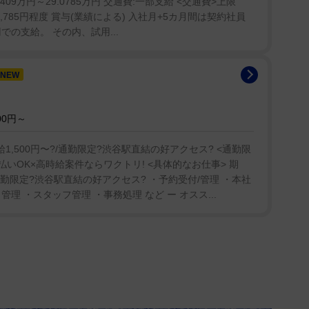
3409万円～29.0785万円 交通費:一部支給 <交通費>上限
りの間の一瞬だけ、夏のいろんな思いをぶつけて、ま
>290,785円程度 賞与(業績による) 入社月+5カ月間は契約社員
い真っ白な世界からやっと色づいて、暑い夏を、短い
での支給。 その内、試用...
にめがけるっていう…」としみじみ。
NEW
ぶたの１週間だけが、青森の夏なんですよ。それが
ったというのと一緒で。青森県がずっと元気なかった
00円～
。コロナだからというだけじゃなくて、ねぶたがない
、青森県民にとってねぶた祭は「夏そのもの」である
1,500円〜?/通勤限定?渋谷駅直結の好アクセス? <通勤限
されるのは、今まで以上の盛り上がりをみせるんだろ
いOK×高時給案件ならワクトリ! <具体的なお仕事> 期
?/通勤限定?渋谷駅直結の好アクセス? ・予約受付/管理 ・本社
理 ・スタッフ管理 ・事務処理 など ー オスス...
にも思いを馳せる。「私たち、見る側の人たちも熱
直接関わってるねぶた絵師さんやお囃子をやられる方
ために、１年間生きているんですよ、４、５年前から
と考えながら、そこがすべてで…」と気持ちを代弁
ただく中で、県外の方が見るあの雰囲気の楽しいねぶ