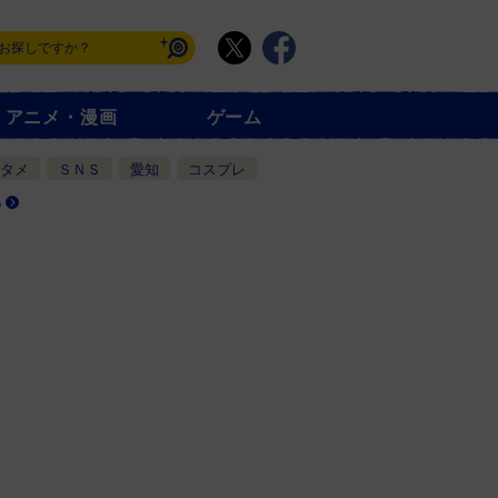
アニメ・漫画
ゲーム
タメ
ＳＮＳ
愛知
コスプレ
る