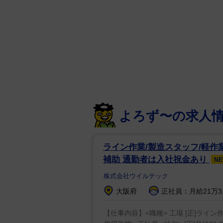
日本を代表する祭りの１つである
ロナウイルスの影響で、実に３年
ト・りんご娘の元メンバーでタレ
民にとっての「ねぶた祭」の存在
よろず〜の求人
現在、自宅は青森ながら、活動の
間は絶対青森にいたくて『ねぶた
ライン作業/製造スタッフ/軽作
て事務所に頼んだんです。そした
補助 通勤者は入社祝金あり
N
部仕事が入って…」と苦笑い。実
で中継にゲスト出演する。
株式会社ウイルテック
大阪府
正社員：月給21万3,
王林にとっても久々のねぶた祭。
【仕事内容】<職種> 工場 [正]ライ
何日間かだけが本当に暑くて、終