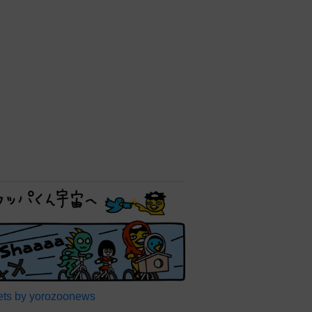
元プロ野球選手の父は
181cm タレントの長身息子
に反響「びっくり」「背が高
すぎる」母162cm 姉は声優
よろず～ニュース編集部
“神ビジュ"俳優 朝ドラの役
作りで13kg体重を増減 女
手ひとつで育ててくれた母へ
の想い【徹子の部屋】
よろず～ニュース編集部
16歳デビュー「それなりに」
CMで一世風靡の女優65歳
50歳で孫誕生の元五輪代表と
花火大会 カズ息子の師匠
よろず～ニュース編集部
元AKB30歳女優がキャミワ
ンピで家族旅行「最高！」
「めちゃくちゃカワイイ」の
声