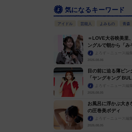
気になるキーワード
アイドル
芸能人
よみもの
青森
＝LOVE大谷映美
ングルで朝から「み
よろず～ニュース編
2026.08.06
目の前に迫る薄ピン
「ヤングキング BU
よろず～ニュース編
2026.08.05
お風呂に浮かぶ大きな
の圧巻美ボディ
よろず～ニュース編
2026.08.05