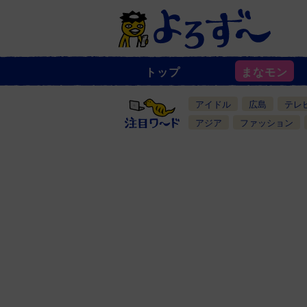
トップ
まなモン
ニ
ュ
ー
アイドル
広島
テレ
ス
一
アジア
ファッション
覧