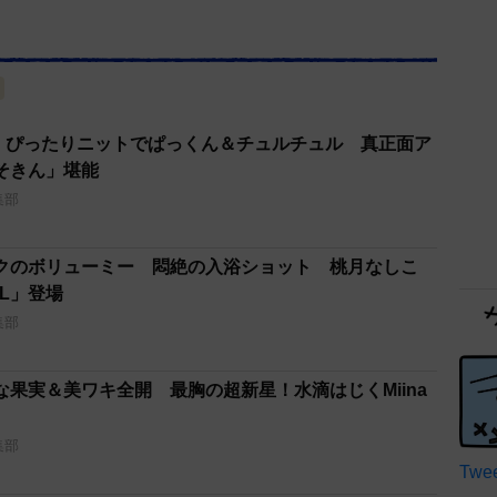
里、ぴったりニットでぱっくん＆チュルチュル 真正面ア
そきん」堪能
集部
クのボリューミー 悶絶の入浴ショット 桃月なしこ
LL」登場
集部
果実＆美ワキ全開 最胸の超新星！水滴はじくMiina
集部