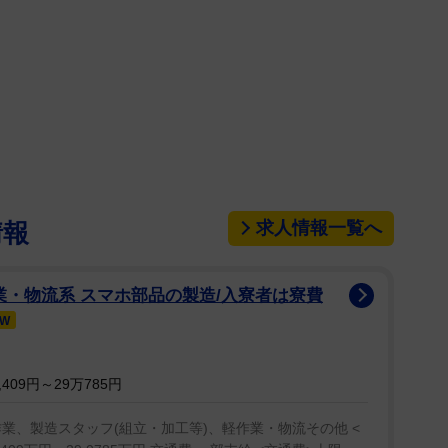
青森県の「ねぶた祭」が、２日に開幕した。新型コ
ぶりの開催。青森県のご当地ダンス＆ボーカルユニッ
ントの王林がよろず～ニュースの取材に応じ、青森県
の大きさを語った。
求人情報一覧へ
情報
拠点を東京に移した王林は「青森の四季を感じる瞬
祭りの時は１週間ぐらい青森にいさせて下さい！』っ
業・物流系 スマホ部品の製造/入寮者は寮費
らそれは守ってくれて、青森にはいられるものの、全
EW
際、開催中のねぶた祭にも、テレビ３局に３日間連続
409円～29万785円
「青森の夏って本当に短くて…。ねぶた祭の期間の
ン作業、製造スタッフ(組立・加工等)、軽作業・物流その他 <
わるとすぐ秋になるっていう感じなんです。農家さん