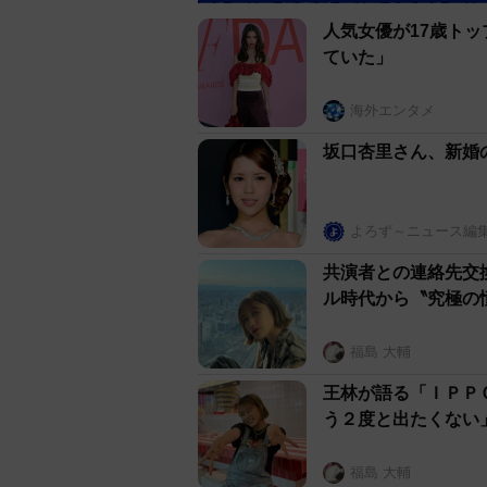
たも１つの魅力だと思うんですけ
人気女優が17歳ト
たらいいなと、そういうのも中継
ていた」
青森市のねぶた祭に加え、弘前市
海外エンタメ
所で大きな祭りが行われる。弘前
坂口杏里さん、新婚
ど、私は弘前の『ねぷた』」がさ
りじゃないんですけど、扇形で平
なくてお囃子だけ。それがすごく
よろず～ニュース編
全部見たかったんですけど、今年
共演者との連絡先交
ル時代から〝究極の
幼少時から、ねぶたへの思い出は
時間に囃子の音が響くんですよ。
福島 大輔
に届いてくるんです。それを感じ
らその音が染みついてるから、そ
王林が語る「ＩＰＰ
う２度と出たくない
ぐ』っていうんですけど、血が騒
ら。毎日、畑で黙々と作業しいる
福島 大輔
とかが、あの一瞬だけ、青森全体