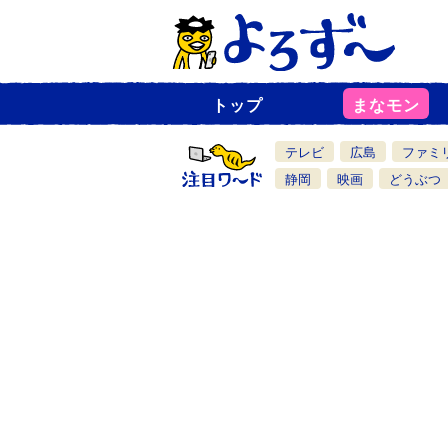
トップ
まなモン
ニ
ュ
ー
テレビ
広島
ファミ
ス
一
静岡
映画
どうぶつ
覧