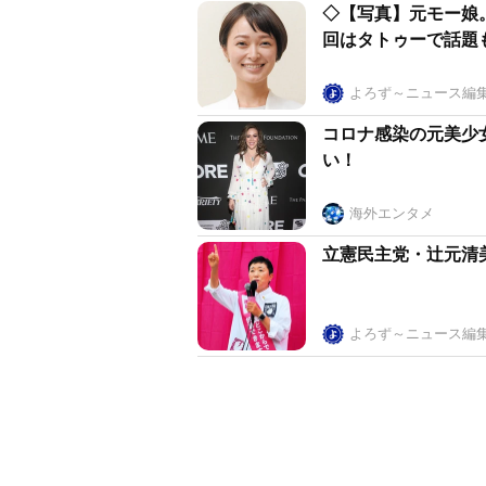
◇【写真】元モー娘
回はタトゥーで話題
よろず～ニュース編
コロナ感染の元美少
い！
海外エンタメ
立憲民主党・辻元清
よろず～ニュース編