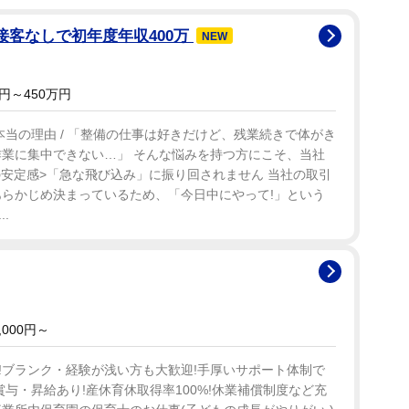
接客なしで初年度年収400万
NEW
円～450万円
当の理由 / 「整備の仕事は好きだけど、残業続きで体がき
作業に集中できない…」 そんな悩みを持つ方にこそ、当社
Bの安定感>「急な飛び込み」に振り回されません 当社の取引
あらかじめ決まっているため、「今日中にやって!」という
.
000円～
!ブランク・経験が浅い方も大歓迎!手厚いサポート体制で
賞与・昇給あり!産休育休取得率100%!休業補償制度など充