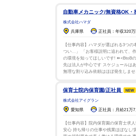
自動車メカニック/無資格OK・
株式会社ハマダ
兵庫県
正社員：年収320万
【仕事内容】ハマダが選ばれる3つの本
つい…」 「お客様説明に追われて、
の環境を知ってほしいです! ⏩<Bto
先は法人が中心です スケジュールは
無理な割り込み依頼はほぼ発生しませ..
保育士院内保育園/正社員
NEW
株式会社アイグラン
愛知県
正社員：月給21万7,
【仕事内容】院内保育園の保育士求人
安心 持ち帰りの仕事や残業ほぼなし!