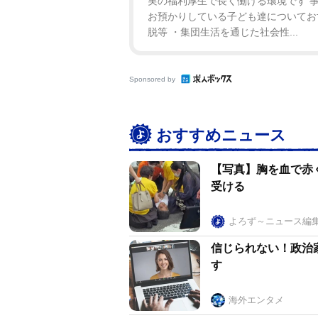
実の福利厚生で長く働ける環境です 事
お預かりしている子ども達についてお
脱等 ・集団生活を通じた社会性...
Sponsored by
おすすめニュース
【写真】胸を血で赤
受ける
よろず～ニュース編
信じられない！政治
す
海外エンタメ