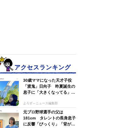
アクセスランキング
30歳ママになった天才子役
「渡鬼」日向子 昨夏誕生の
息子に「大きくなってる」愛
らしい姿に反響
よろず～ニュース編集部
元プロ野球選手の父は
181cm タレントの長身息子
に反響「びっくり」「背が高