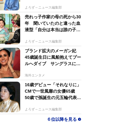
すぎる」母162cm 姉は声優
よろず～ニュース編集部
売れっ子作家の母の死から30
年 聞いていたのと違った血
液型「自分は本当は誰の子
か」【徹子の部屋】
よろず～ニュース編集部
ブランド拡大のメーガン妃
45歳誕生日に風船抱えてプー
ルへダイブ サングラスにポ
ニテでためらいなし
海外エンタメ
16歳デビュー「それなりに」
CMで一世風靡の女優65歳
50歳で孫誕生の元五輪代表と
花火大会 カズ息子の師匠
よろず～ニュース編集部
６位以降を見る