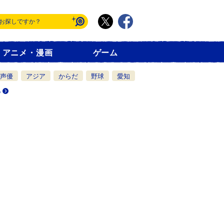
アニメ・漫画
ゲーム
声優
アジア
からだ
野球
愛知
る