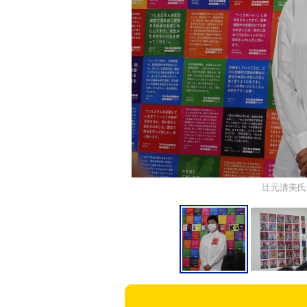
辻元清美氏