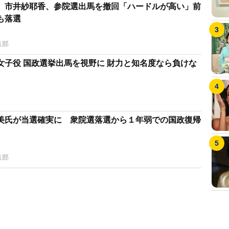
。市井紗耶香、参院選出馬を撤回「ハードルが高い」前
も落選
集部
女子役 国政選挙出馬を視野に 財力と知名度なら負けな
美氏が当選確実に 衆院選落選から１年弱での国政復帰
集部