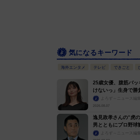
気になるキーワード
海外エンタメ
テレビ
できごと
25歳女優、腹筋バッ
けないっ」生身で勝
よろず～ニュース編
2026.08.07
逸見政孝さんの“虎
男とともにプロ野球
よろず～ニュース編