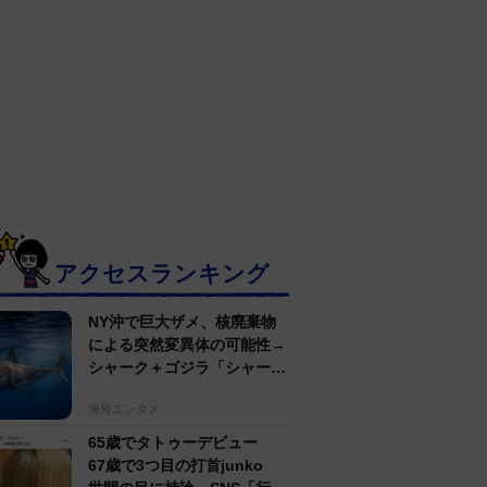
アクセスランキング
NY沖で巨大ザメ、核廃棄物
による突然変異体の可能性→
シャーク＋ゴジラ「シャーク
ジラ」の捕獲作戦が展開
海外エンタメ
65歳でタトゥーデビュー
67歳で3つ目の打首junko