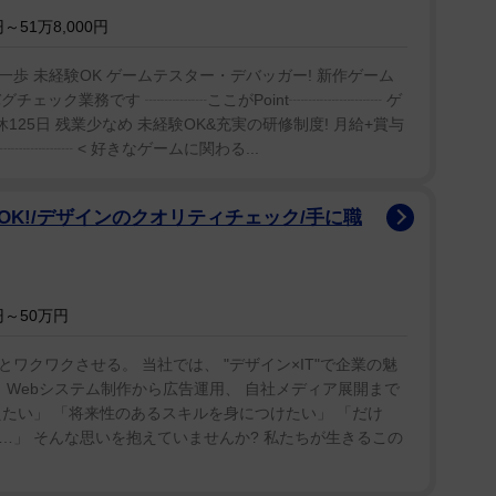
51万8,000円
歩 未経験OK ゲームテスター・デバッガー! 新作ゲーム
グチェック業務です ┈┈┈┈ここがPoint┈┈┈┈┈┈ ゲ
125日 残業少なめ 未経験OK&充実の研修制度! 月給+賞与
┈┈┈┈ < 好きなゲームに関わる...
K!/デザインのクオリティチェック/手に職
～50万円
ワクワクさせる。 当社では、 "デザイン×IT"で企業の魅
 Webシステム制作から広告運用、 自社メディア展開まで
たい」 「将来性のあるスキルを身につけたい」 「だけ
…」 そんな思いを抱えていませんか? 私たちが生きるこの