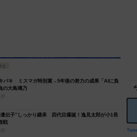
ひと
キバキ ミスマガ特別賞→5年後の努力の成果「AIに負
負の大島璃乃
集部
の遺伝子”しっかり継承 四代目爆誕！逸見太郎が小1長
観戦
Twee
集部