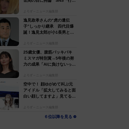
世間の目に持論 SNS「行動
するのがかっこいい」
よろず～ニュース編集部
逸見政孝さんの“虎の遺伝
子”しっかり継承 四代目爆
誕！逸見太郎が小1長男とと
もにプロ野球観戦
よろず～ニュース編集部
25歳女優、腹筋バッキバキ
ミスマガ特別賞→5年後の努
力の成果「AIに負けないっ」
生身で勝負の大島璃乃
よろず～ニュース編集部
空中で！ 顔ゆがめて叫ぶ元
アイドル「拡大してみると面
白い顔してますよ」見てるだ
けで怖い人生初体験
よろず～ニュース編集部
６位以降を見る