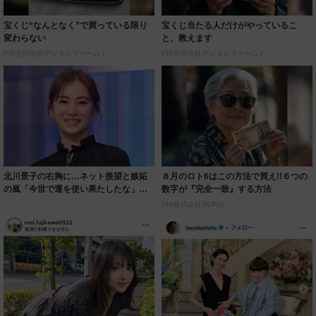
宝くじ“なんとなく”で買っている限り
宝くじ当たる人だけがやっているこ
変わらない
と、教えます
PR(合同会社デジタルファーム )
PR(合同会社デジタルファーム )
北川景子の右胸に…ネット羨望と嫉妬
８月のロト6はこの方法で買え!!６つの
の嵐「今世で運を使い果たしたな」
数字が『完全一致』する方法
「ガッツリ行っ...
PR(株式会社MURA)