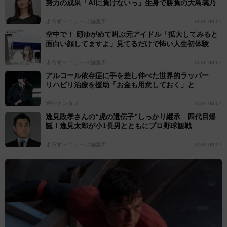
努力の成果「AIに負けないっ」生身で勝負の大島璃乃
よろず～ニュース編集部
2026.08.07
空中で！ 顔ゆがめて叫ぶ元アイドル「拡大してみると
面白い顔してますよ」見てるだけで怖い人生初体験
よろず～ニュース編集部
2026.08.07
アルコール依存症に手を差し伸べた世界的ラッパー
リハビリ治療を援助「お金も用意しておく」と
海外エンタメ
2026.08.07
逸見政孝さんの“虎の遺伝子”しっかり継承 四代目爆
誕！逸見太郎が小1長男とともにプロ野球観戦
よろず～ニュース編集部
2026.08.07