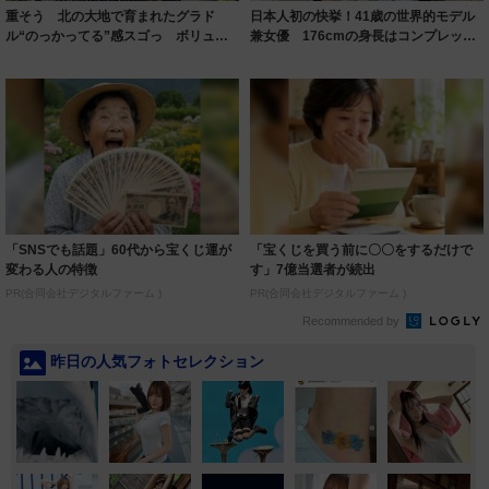
重そう 北の大地で育まれたグラド
日本人初の快挙！41歳の世界的モデル
ル“のっかってる”感スゴっ ボリュー
兼女優 176cmの身長はコンプレック
ミー連発「ア...
スだっ...
「SNSでも話題」60代から宝くじ運が
「宝くじを買う前に〇〇をするだけで
変わる人の特徴
す」7億当選者が続出
PR(合同会社デジタルファーム )
PR(合同会社デジタルファーム )
Recommended by
昨日の人気フォトセレクション