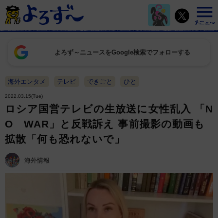
よろず～ニュースをGoogle検索でフォローする
海外エンタメ
テレビ
できごと
ひと
2022.03.15(Tue)
ロシア国営テレビの生放送に女性乱入 「N
O WAR」と反戦訴え 事前撮影の動画も
拡散「何も恐れないで」
海外情報