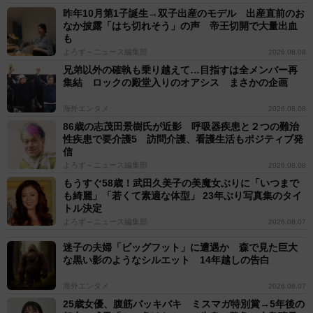
昨年10月第1子誕生→双子出産のモデル 出産直前のお
なか披露「はち切れそう」の声 帝王切開で大量出血
も
よろず～ニュース編集部
2026.08.08
兄弟以外の確執も乗り越えて…目指すは全メンバー再
集結 ロックの殿堂入りのオアシス まさかの企画
海外エンタメ
2026.08.08
86歳の志茂田景樹氏が近影 呼吸器疾患と２つの難治
性疾患で要介護5 訪問介護、看護生活もポジティブ発
信
よろず～ニュース編集部
2026.08.08
もうすぐ58歳！武田久美子の美魔女ぶりに「いつまで
も綺麗」「若くて素適な体型」 23年ぶり写真集のタイ
トル決定
よろず～ニュース編集部
2026.08.07
迷子の夫婦「ビッグフット」に遭遇か 森で見た巨大
な黒い影のようなシルエット 14年越しの告白
海外エンタメ
2026.08.07
25歳女優、腹筋バッキバキ ミスマガ特別賞→5年後の