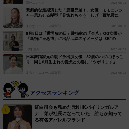
海外エンタメ
2026.08.08
悲劇的な最期演じた「豊臣兄弟！」女優 モモニンジ
ャー思わせる髪型「見惚れちゃう」しげ→百地霞に
よろず～ニュース編集部
2026.08.08
8月8日は「世界猫の日」愛猫家の「金八」OG女優が
「新宿にゃあ博」に出品…絵のイメージは“3B”の
北村 泰介
2026.08.08
日本舞踊家元の朝ドラ出演女優 32歳のハグにほっこ
り 同じ8月生まれの愛犬との姿に「ツボります」
よろず～ニュース編集部
2026.08.08
アクセスランキング
紅白司会も務めた元NHKバイリンガルア
ナ 弟が社長になっていた 誰もが知って
る有名アパレルブランド