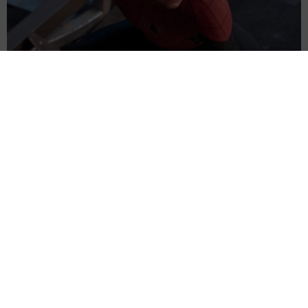
「スパイダーマン」旋風やまず 公開わずか1週間で「トイ・ストー
リー5」抜いた 世界興収首位に
海外エンタメ
2026.08.07
公演を「人事上の問題」で直前キャンセル ビジュア
ルでも魅せる米ロックバンド 詳細は明かされず
海外エンタメ
2026.08.07
名門大でミスキャンパスのTBS「サンモニ」アナ 夜
の街でオフショット公開→「ノースリーブ、細〜、可
愛い」
よろず～ニュース編集部
2026.08.07
泥沼の元夫婦 ブラッド・ピット 法廷闘争のアンジ
ェリーナ・ジョリーに映画収入の開示要求していた
海外エンタメ
2026.08.07
ギタリストが入れ替わり続けるレジェンド歌手 全米