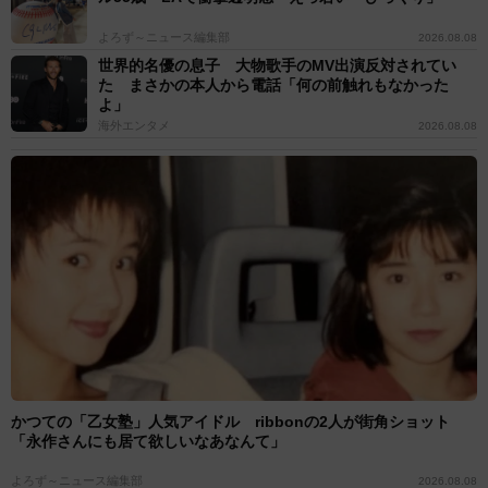
よろず～ニュース編集部
2026.08.08
世界的名優の息子 大物歌手のMV出演反対されてい
た まさかの本人から電話「何の前触れもなかった
よ」
海外エンタメ
2026.08.08
かつての「乙女塾」人気アイドル ribbonの2人が街角ショット
「永作さんにも居て欲しいなあなんて」
よろず～ニュース編集部
2026.08.08