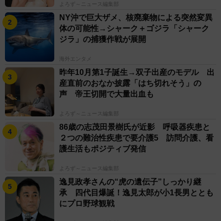
よろず～ニュース編集部
NY沖で巨大ザメ、核廃棄物による突然変異
体の可能性→シャーク＋ゴジラ「シャーク
ジラ」の捕獲作戦が展開
海外エンタメ
昨年10月第1子誕生→双子出産のモデル 出
産直前のおなか披露「はち切れそう」の
声 帝王切開で大量出血も
よろず～ニュース編集部
86歳の志茂田景樹氏が近影 呼吸器疾患と
２つの難治性疾患で要介護5 訪問介護、看
護生活もポジティブ発信
よろず～ニュース編集部
逸見政孝さんの“虎の遺伝子”しっかり継
承 四代目爆誕！逸見太郎が小1長男ととも
にプロ野球観戦