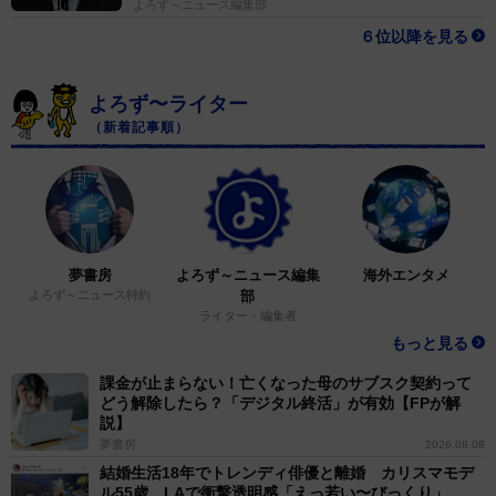
よろず～ニュース編集部
６位以降を見る
よろず〜ライター
（新着記事順）
夢書房
よろず～ニュース編集
海外エンタメ
よろず～ニュース特約
部
ライター・編集者
もっと見る
課金が止まらない！亡くなった母のサブスク契約って
どう解除したら？「デジタル終活」が有効【FPが解
説】
夢書房
2026.08.08
結婚生活18年でトレンディ俳優と離婚 カリスマモデ
ル55歳 LAで衝撃透明感「えっ若い〜びっくり」