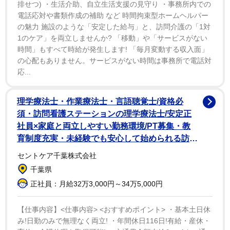
排せつ) ・生活介助、自立生活支援の見守り ・事務所内での
電話応対や書類作成の補助 など 時間拘束型ホームヘルパー
の魅力 施設のような「安定した給与」と、訪問介護の「1対
1のケア」を両立しませんか? 「移動」や「サービスがない
時間」もすべて時給が発生します! 「毎月変動する収入面」
の心配もありません。サービスがない時間は事務所で電話対
応...
理学療法士・作業療法士・言語聴覚士/資格必
須・訪問看護ステーションの理学療法士/安定正
社員×家庭と両立しやすい勤務環境/PT募集・教
育制度充実・未経験でも安心して始められる訪問
リハ 在宅リハで“その人らしい暮らし”を支える
セントケア千葉株式会社
仕事です
NEW
千葉県
正社員：月給32万3,000円～34万5,000円
【仕事内容】<仕事内容> <おすすめポイント> ・基本土日休
み!日勤のみで無理なく両立! ・年間休日116日!有給・産休・