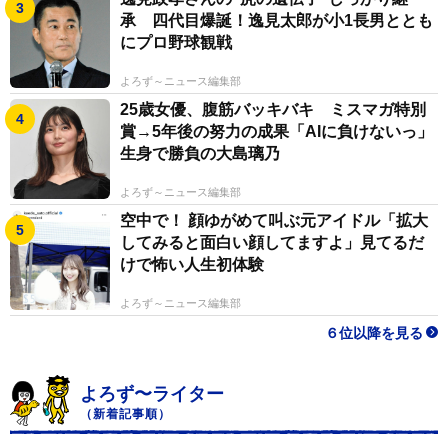
承 四代目爆誕！逸見太郎が小1長男ととも
にプロ野球観戦
よろず～ニュース編集部
25歳女優、腹筋バッキバキ ミスマガ特別
賞→5年後の努力の成果「AIに負けないっ」
生身で勝負の大島璃乃
よろず～ニュース編集部
空中で！ 顔ゆがめて叫ぶ元アイドル「拡大
してみると面白い顔してますよ」見てるだ
けで怖い人生初体験
よろず～ニュース編集部
６位以降を見る
よろず〜ライター
（新着記事順）