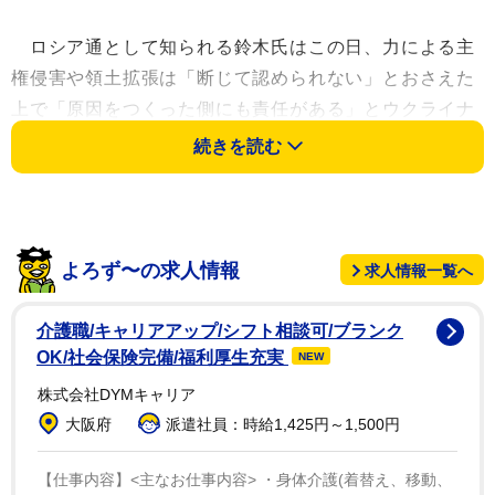
ロシア通として知られる鈴木氏はこの日、力による主
権侵害や領土拡張は「断じて認められない」とおさえた
上で「原因をつくった側にも責任がある」とウクライナ
を批判した。
続きを読む
これに対して、ひろゆき氏は「ロシアから攻め込まれ
たウクライナにも責任があると発言する鈴木宗男氏。
よろず〜の求人情報
求人情報一覧へ
北朝鮮からミサイルが落ちてきて、日本人が死んだとし
ても、日本に責任があるということなんでしょうね。」
介護職/キャリアアップ/シフト相談可/ブランク
とロシアを北朝鮮、ウクライナを日本に置き換えて批判
OK/社会保険完備/福利厚生充実
NEW
した。
株式会社DYMキャリア
大阪府
派遣社員：時給1,425円～1,500円
【仕事内容】<主なお仕事内容> ・身体介護(着替え、移動、