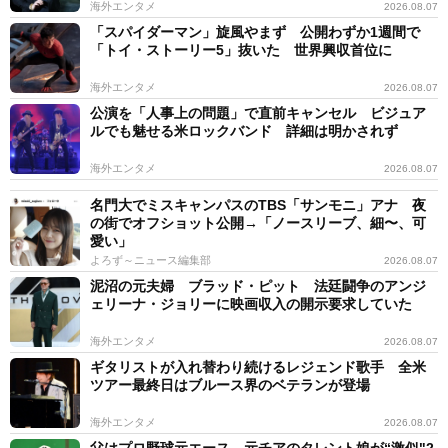
海外エンタメ
2026.08.07
「スパイダーマン」旋風やまず 公開わずか1週間で
「トイ・ストーリー5」抜いた 世界興収首位に
海外エンタメ
2026.08.07
公演を「人事上の問題」で直前キャンセル ビジュア
ルでも魅せる米ロックバンド 詳細は明かされず
海外エンタメ
2026.08.07
名門大でミスキャンパスのTBS「サンモニ」アナ 夜
の街でオフショット公開→「ノースリーブ、細〜、可
愛い」
よろず～ニュース編集部
2026.08.07
泥沼の元夫婦 ブラッド・ピット 法廷闘争のアンジ
ェリーナ・ジョリーに映画収入の開示要求していた
海外エンタメ
2026.08.07
ギタリストが入れ替わり続けるレジェンド歌手 全米
ツアー最終日はブルース界のベテランが登場
海外エンタメ
2026.08.07