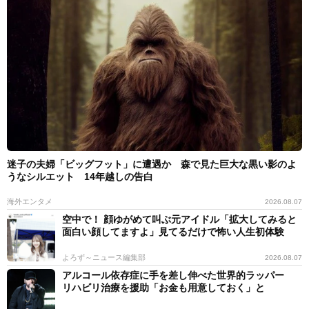
迷子の夫婦「ビッグフット」に遭遇か 森で見た巨大な黒い影のよ
うなシルエット 14年越しの告白
海外エンタメ
2026.08.07
空中で！ 顔ゆがめて叫ぶ元アイドル「拡大してみると
面白い顔してますよ」見てるだけで怖い人生初体験
よろず～ニュース編集部
2026.08.07
アルコール依存症に手を差し伸べた世界的ラッパー
リハビリ治療を援助「お金も用意しておく」と