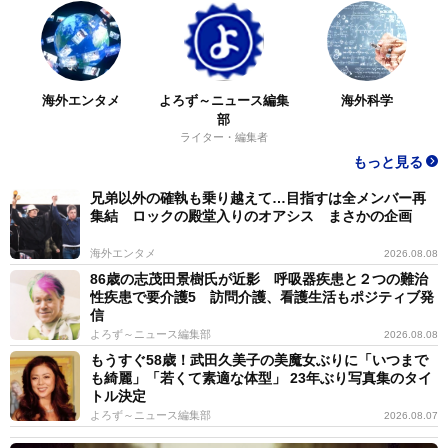
海外エンタメ
よろず～ニュース編集
海外科学
部
ライター・編集者
もっと見る
兄弟以外の確執も乗り越えて…目指すは全メンバー再
集結 ロックの殿堂入りのオアシス まさかの企画
海外エンタメ
2026.08.08
86歳の志茂田景樹氏が近影 呼吸器疾患と２つの難治
性疾患で要介護5 訪問介護、看護生活もポジティブ発
信
よろず～ニュース編集部
2026.08.08
もうすぐ58歳！武田久美子の美魔女ぶりに「いつまで
も綺麗」「若くて素適な体型」 23年ぶり写真集のタイ
トル決定
よろず～ニュース編集部
2026.08.07