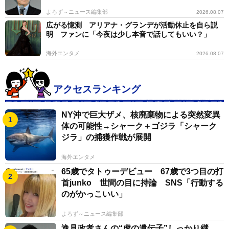
よろず～ニュース編集部
2026.08.07
広がる憶測 アリアナ・グランデが活動休止を自ら説
明 ファンに「今夜は少し本音で話してもいい？」
海外エンタメ
2026.08.07
アクセスランキング
NY沖で巨大ザメ、核廃棄物による突然変異
体の可能性→シャーク＋ゴジラ「シャーク
ジラ」の捕獲作戦が展開
海外エンタメ
65歳でタトゥーデビュー 67歳で3つ目の打
首junko 世間の目に持論 SNS「行動する
のがかっこいい」
よろず～ニュース編集部
逸見政孝さんの“虎の遺伝子”しっかり継