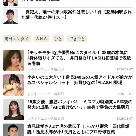
「真犯人」唯一の未回収案件は悲しい１件【怒濤回収され
た謎・伏線27件リスト】
海外エンタメ
ＳＮＳ
ひと
できごと
｢モッチモチ｣な声優界No.1スタイル！ 38歳の本気に
｢身体張りすぎてる｣ 井口裕香｢FLASH｣初登場で表紙
＆巻頭
よろず～ニュース編集部
2026.08.07
小さいのに大きい！身長148㎝の人気アイドルが前かが
みスペシャルショット 姫野ひなの｢FLASH｣登場
よろず～ニュース編集部
2026.08.07
25歳女優、腹筋バッキバキ ミスマガ特別賞→5年後の
努力の成果「AIに負けないっ」生身で勝負の大島璃乃
よろず～ニュース編集部
2026.08.07
逸見政孝さんの“虎の遺伝子”しっかり継承 四代目爆
誕！逸見太郎が小1長男とともにプロ野球観戦