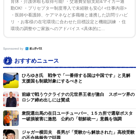
育休・介護休暇も取得可能! ・交通費全額支給&マイカー通
勤OK! ・プリセプター制度導入で未経験も安心! <仕事内容>
・医師や看護師、ケアマネなど多職種と連携した訪問リハビ
リ ・お客様の在宅環境に合わせた目標設定と機能訓練 ・住
環境の調整やご家族へのアドバイス <具体的に...
Sponsored by
おすすめニュース
ひろゆき氏 戦争で「一番得する国は中国です」と見解
支援国も制裁対象にするべきと
前線で戦うウクライナの元世界王者が激白 スポーツ界の
ロシア締め出しには賛成
衆院選出馬の在日ユーチューバー、1５カ所で選挙ポスタ
ー破損被害に激怒 公約の「朝鮮統一」意義を強調
ジャガー横田夫 長男が「受験から解放された」高校受験
の不合格報告で話題