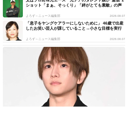
父はプロ野球元エース 元チアのタレント娘が“激似"2
ショット「まぁ、そっくり」「絆がとても素敵」の声
よろず～ニュース編集部
2026.08.07
「息子をヤングケアラーにしないために」 46歳で出産
したお笑い芸人が課していること→小さな目標を実行
よろず～ニュース編集部
2026.08.07
えっ！ どっちもかわいすぎる2ショット公開 板垣李光人に絶賛の
声 ドラマ「大空港」で逃走→確保