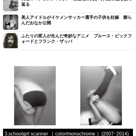
返る
美人アイドルがイケメンサッカー選手の子供を妊娠 膨ら
んだおなか公開
ふたりの変人が生んだ奇妙なアニメ ブルース・ビックフ
ォードとフランク・ザッパ
3.schoolgirl scanner ［ color/monochrome ］(2007ｰ2014)