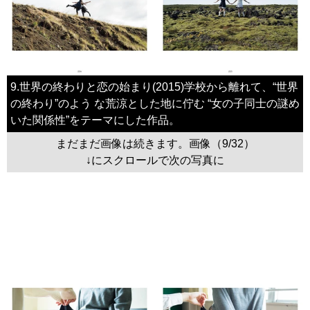
9.世界の終わりと恋の始まり(2015)学校から離れて、“世界
の終わり”のよう な荒涼とした地に佇む “女の子同士の謎め
いた関係性”をテーマにした作品。
まだまだ画像は続きます。画像（9/32）
↓にスクロールで次の写真に