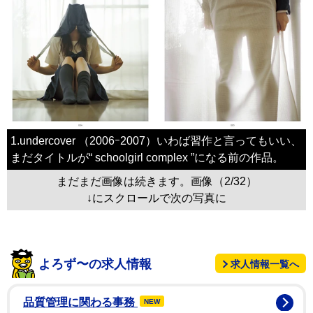
1.undercover （2006ｰ2007）いわば習作と言ってもいい、
まだタイトルが“ schoolgirl complex ”になる前の作品。
まだまだ画像は続きます。画像（2/32）
↓にスクロールで次の写真に
よろず〜の求人情報
求人情報一覧へ
品質管理に関わる事務
NEW