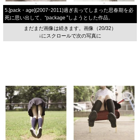
5.[pack・age](2007ｰ2011)過ぎ去ってしまった思春期を必
死に思い出して、“package ”しようとした作品。
まだまだ画像は続きます。画像（20/32）
↓にスクロールで次の写真に