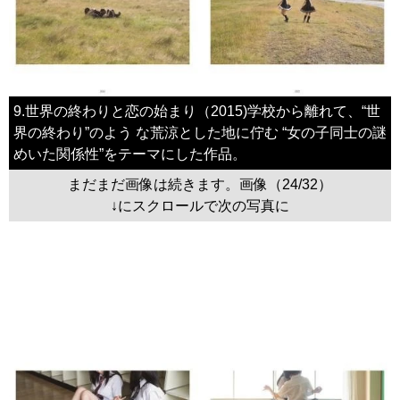
9.世界の終わりと恋の始まり（2015)学校から離れて、“世
界の終わり”のよう な荒涼とした地に佇む “女の子同士の謎
めいた関係性”をテーマにした作品。
まだまだ画像は続きます。画像（24/32）
↓にスクロールで次の写真に