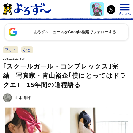
よろず～ニュースをGoogle検索でフォローする
フォト
ひと
2021.11.21(Sun)
｢スクールガール・コンプレックス｣完
結 写真家・青山裕企｢僕にとってはドラ
クエ｣ 15年間の道程語る
山本 鋼平