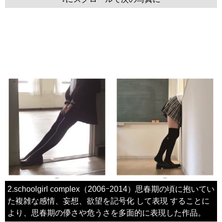
2.schoolgirl complex（2006ｰ2014）思春期の頃に抱いてい
た複雑な感情、妄想、欲望を記号化 して表現 することに
より、思春期の儚さや危うさを多面的に表現した作品。