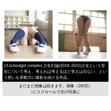
13.schoolgirl complex 少女幻論(2018ｰ2021)少女という存
在について考え、考えれば考えるほど答えは出ない、とい
う想いを原動力に撮影を続ける作品。
まだまだ画像は続きます。画像（28/32）
↓にスクロールで次の写真に