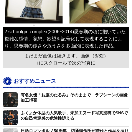
2.schoolgirl complex(2006ｰ2014)思春期の頃に抱いていた
複雑な感情、妄想、欲望を記号化して表現することによ
り、思春期の儚さや危うさを多面的に表現した作品。
まだまだ画像は続きます。画像（3/32）
↓にスクロールで次の写真に
おすすめニュース
有名女優「お腹のたるみ」そのままで ラブシーンの画像
加工拒否
ふくよか体型の人気歌手、未加工ヌード写真投稿でSNSで
の自己肯定感の危険性訴える
日活ロマンポルノ50周年 切通理作氏が時代と作品を振り