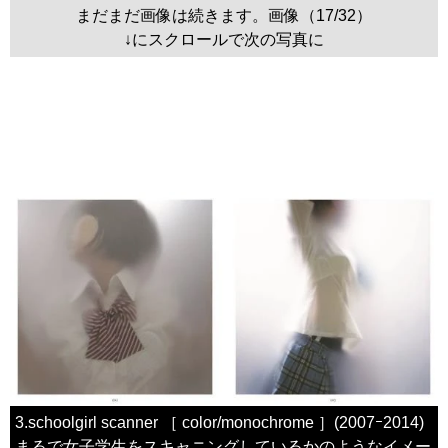
まだまだ画像は続きます。画像（17/32）
↓にスクロールで次の写真に
3.schoolgirl scanner ［ color/monochrome ］(2007ｰ2014)
まるで女子学生をスキャニングしているかのようなイメー