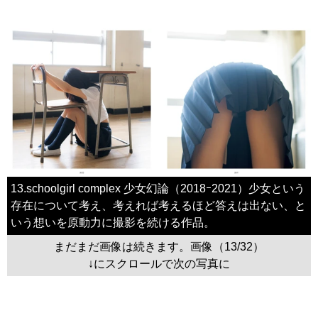
13.schoolgirl complex 少女幻論（2018ｰ2021）少女という
存在について考え、考えれば考えるほど答えは出ない、と
いう想いを原動力に撮影を続ける作品。
まだまだ画像は続きます。画像（13/32）
↓にスクロールで次の写真に