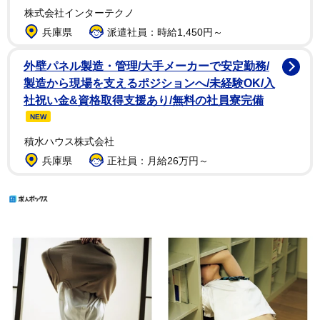
株式会社インターテクノ
兵庫県
派遣社員：時給1,450円～
外壁パネル製造・管理/大手メーカーで安定勤務/
製造から現場を支えるポジションへ/未経験OK/入
社祝い金&資格取得支援あり/無料の社員寮完備
NEW
積水ハウス株式会社
兵庫県
正社員：月給26万円～