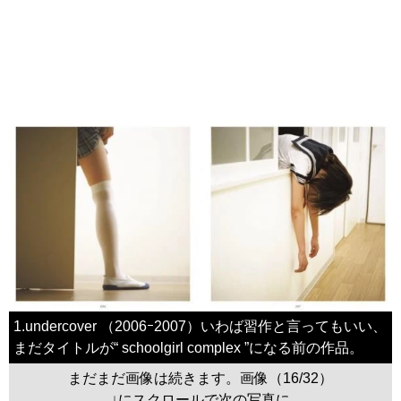
1.undercover （2006ｰ2007）いわば習作と言ってもいい、
まだタイトルが“ schoolgirl complex ”になる前の作品。
まだまだ画像は続きます。画像（16/32）
↓にスクロールで次の写真に