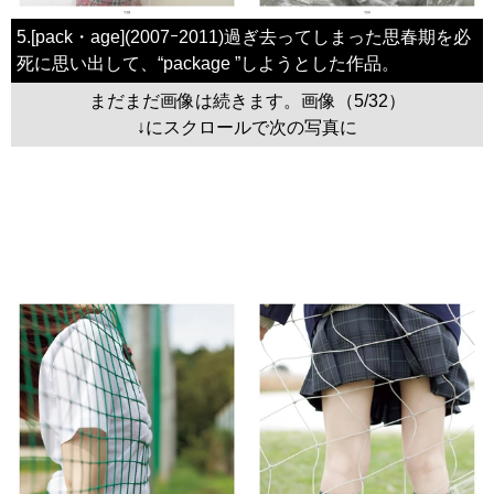
5.[pack・age](2007ｰ2011)過ぎ去ってしまった思春期を必
死に思い出して、“package ”しようとした作品。
まだまだ画像は続きます。画像（5/32）
↓にスクロールで次の写真に