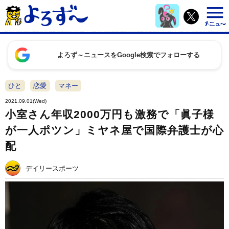
よろず～ニュースをGoogle検索でフォローする
ひと
恋愛
マネー
2021.09.01(Wed)
小室さん年収2000万円も激務で「眞子様
が一人ポツン」ミヤネ屋で国際弁護士が心
配
デイリースポーツ