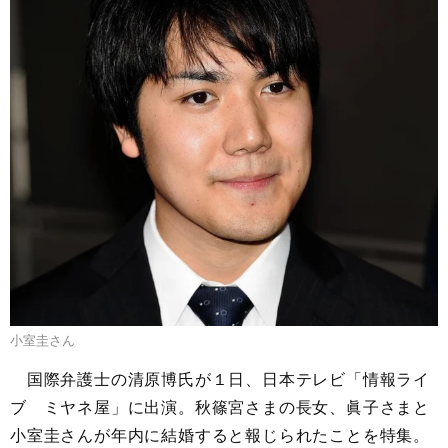
小室圭さん
国際弁護士の清原博氏が１日、日本テレビ「情報ライ
ブ ミヤネ屋」に出演。秋篠宮さまの長女、眞子さまと
小室圭さんが年内に結婚すると報じられたことを特集。