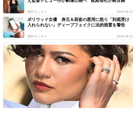
え監督デビュー作が劇場公開へ 配給会社が経営難
海外エンタメ
2026.08.10
ボリウッド女優 身元＆容姿の悪用に怒り「到底受け
入れられない」ディープフェイクに法的措置を警告
海外エンタメ
2026.08.10
子役時代にゼンデイヤと張り合わされた女優 相性最高もこじれた
関係「本当は親友のはずだった」
海外エンタメ
2026.08.10