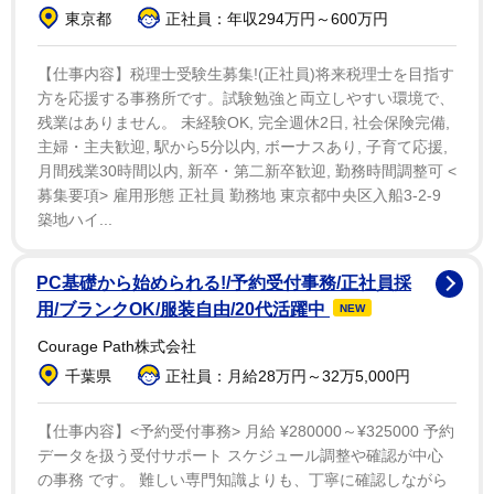
た。
東京都
正社員：年収294万円～600万円
一方で「ただ、心配しているのが、小室さんアメリカ
【仕事内容】税理士受験生募集!(正社員)将来税理士を目指す
で働くには就労ビザが必要なんですが、ビザの取得は難
方を応援する事務所です。試験勉強と両立しやすい環境で、
残業はありません。 未経験OK, 完全週休2日, 社会保険完備,
しいので、ビザをきちんと取得しているのかだけが、心
主婦・主夫歓迎, 駅から5分以内, ボーナスあり, 子育て応援,
配している」「弁護士でもビザの取得は難しく、みんな
月間残業30時間以内, 新卒・第二新卒歓迎, 勤務時間調整可 <
苦労している」と話した。
募集要項> 雇用形態 正社員 勤務地 東京都中央区入船3-2-9
築地ハイ...
さらに小室さんの収入などにも言及。「事務所による
と思うんですけど、初任給は年収で２０００万以上だと
PC基礎から始められる!/予約受付事務/正社員採
思う。というのは、以前に論文で会社の資金調達につい
用/ブランクOK/服装自由/20代活躍中
NEW
て書かれてかなり優秀な表彰を受けましたので、会社
Courage Path株式会社
法、金融、証券といった分野に興味があって、そこに進
千葉県
正社員：月給28万円～32万5,000円
まれると思う。その分野はニューヨークで弁護士として
は花形。ここに入ったら超エリート。世界屈指の大手の
【仕事内容】<予約受付事務> 月給 ¥280000～¥325000 予約
データを扱う受付サポート スケジュール調整や確認が中心
法律事務所に入ったら、初任給は最低でも２０００万
の事務 です。 難しい専門知識よりも、丁寧に確認しながら
円。ですから生活に困ることはない」と推測した。