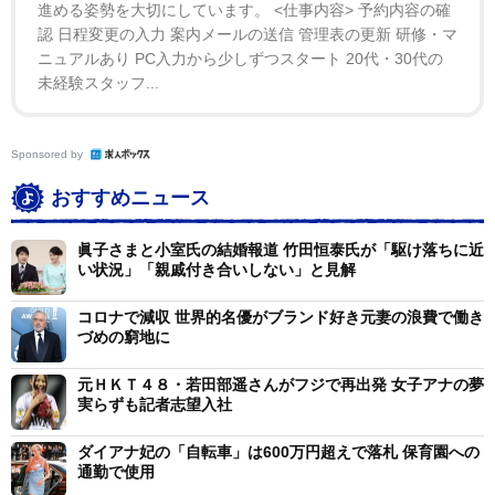
進める姿勢を大切にしています。 <仕事内容> 予約内容の確
認 日程変更の入力 案内メールの送信 管理表の更新 研修・マ
母と元婚約者の間で金銭トラブルが発生するなど、小
ニュアルあり PC入力から少しずつスタート 20代・30代の
未経験スタッフ...
室さんに関しては金銭面の話題がつきまとうが、清原氏
はここに関しては問題ないと断定。その一方で心配な点
を指摘した。
Sponsored by
おすすめニュース
眞子さまと小室氏の結婚報道 竹田恒泰氏が「駆け落ちに近
い状況」「親戚付き合いしない」と見解
コロナで減収 世界的名優がブランド好き元妻の浪費で働き
づめの窮地に
元ＨＫＴ４８・若田部遥さんがフジで再出発 女子アナの夢
実らずも記者志望入社
ダイアナ妃の「自転車」は600万円超えで落札 保育園への
通勤で使用