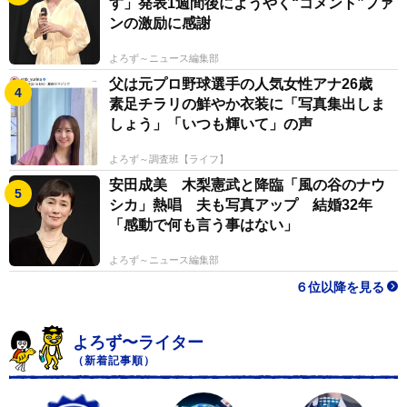
す」発表1週間後にようやく“コメント”ファ
ンの激励に感謝
よろず～ニュース編集部
父は元プロ野球選手の人気女性アナ26歳
素足チラリの鮮やか衣装に「写真集出しま
しょう」「いつも輝いて」の声
よろず～調査班【ライフ】
安田成美 木梨憲武と降臨「風の谷のナウ
シカ」熱唱 夫も写真アップ 結婚32年
「感動で何も言う事はない」
よろず～ニュース編集部
６位以降を見る
よろず〜ライター
（新着記事順）