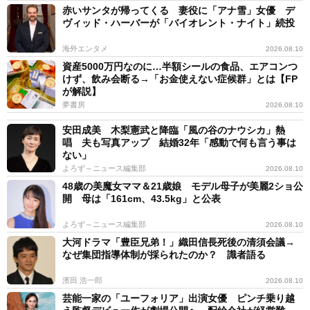
赤いサンタが帰ってくる 妻役に「アナ雪」女優 デ
ヴィッド・ハーバーが「バイオレント・ナイト」続投
海外エンタメ
2026.08.10
資産5000万円なのに…半額シールの食品、エアコンつ
けず、飲み会断る→「お金使えない症候群」とは【FP
が解説】
夢書房
2026.08.10
安田成美 木梨憲武と降臨「風の谷のナウシカ」熱
唱 夫も写真アップ 結婚32年「感動で何も言う事は
ない」
よろず～ニュース編集部
2026.08.10
48歳の美魔女ママ＆21歳娘 モデル母子が美麗2ショ公
開 母は「161cm、43.5kg」と公表
よろず～ニュース編集部
2026.08.10
大河ドラマ「豊臣兄弟！」織田信長死後の清須会議→
なぜ集団指導体制が採られたのか？ 識者語る
濱田 浩一郎
2026.08.10
芸能一家の「ユーフォリア」出演女優 ピンチ乗り越