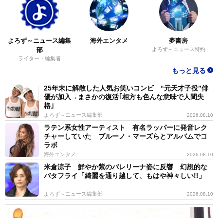
よろず～ニュース編集
海外エンタメ
夢書房
部
よろず～ニュース特約
ライター・編集者
もっと見る
25年末に解散した人気お笑いコンビ “元天才子役”俳
優が加入→まさかの復活｢相方も色んな意味で人間失
格｣
よろず～ニュース編集部
2026.08.10
ラテン系女性アーティスト 有名ラッパーに発音レク
チャーしていた ブルーノ・マーズらとアルバムでコ
ラボ
海外エンタメ
2026.08.10
米倉涼子 鮮やか紫のバレリーナ姿に反響 幻想的な
バタフライ「綺麗を通り越して、もはや神々しい!!」
よろず～ニュース編集部
2026.08.10