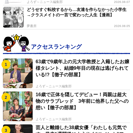
よろず～ニュース編集部
2026.08.07
どうせすぐ転校するから…友達を作らなかった小学生
→クラスメイトの一言で変わった人生【漫画】
夢書房
2026.08.05
アクセスランキング
63歳で9歳年上の元大学教授と入籍したお嬢
様タレント、結婚9年目の現在は逃げられて
いる!?【徹子の部屋】
よろず～ニュース編集部
16歳で正体を隠してデビュー！両親は超大
物のサラブレッド 3年前に他界した父への
想い【徹子の部屋】
よろず～ニュース編集部
芸人と離婚した38歳女優「わたしも元気で