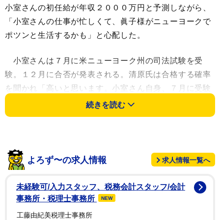
小室さんの初任給が年収２０００万円と予測しながら、
「小室さんの仕事が忙しくて、眞子様がニューヨークで
ポツンと生活するかも」と心配した。
小室さんは７月に米ニューヨーク州の司法試験を受
験。１２月に合否が発表される。清原氏は合格する確率
を聞かれ「高いと思います。小室さん自身、７月に受験
を終えられ、もう合格の手応えを感じてらっしゃると思
続きを読む
います」と語った。
小室氏はニューヨークの法律事務所に就職する予定と
報じられているが、清原氏は「就職ということでアメリ
よろず〜の求人情報
求人情報一覧へ
カの法律事務所があがっていますけど、通常、ロースク
ールの卒業生は、卒業時に内定をもらっていることが多
未経験可/入力スタッフ、税務会計スタッフ/会計
い。小室さんもどこかの法律事務所から内定を受けてい
事務所・税理士事務所
NEW
るということで、就職も問題がないだろう」と断言し
工藤由紀美税理士事務所