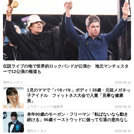
伝説ライブの地で世界的ロックバンドが公演か 地元マンチェスタ
ーで12公演の報道も
海外エンタメ
2026.08.10
1児のママで「バキバキ」ボディ！38歳・元祖メガネっ
子アイドル フィットネス大会で入賞「見事な健康
美」
よろず～ニュース編集部
2026.08.10
来年90歳のモーガン・フリーマン「転ばないなら動き
続ける」96歳イーストウッドに倣って引退の意向なし
海外エンタメ
2026.08.10