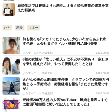
結婚生活では趣味よりも感性…オタク婚活事業の躍進を支
えた転換点
ひと
恋愛
マネー
前も後ろも｢デカくてたまらん｣少ない布からあふれ出
す色香 元会社員グラドル・橘舞｢FLASH｣登場
よろず～ニュース編集部
2026.08.09
6割の女性が「忙しい彼氏」に不安や不満あり 寂しさ
を乗り越えた方法、やって後悔したこととは
よろず～ニュース調査班
2026.08.09
舌がん公表の元劇団四季俳優 クラファンで約300万円
集まる→手術成功 術後経過も報告｢まだまだ最悪です
が｣
よろず～ニュース編集部
2026.08.07
登録者200万人超の人気YouTuber 離婚を発表→すぐ
に撤回｢離婚届に勢いで記入してしまった｣