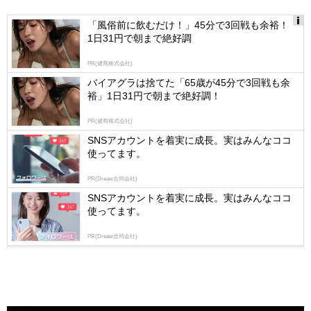
「風俗前に飲むだけ！」45分で3回戦も余裕！
1日31円で朝まで絶好調
Ads
by
PR(健商株式会社)
logly
バイアグラは捨てた「65歳が45分で3回戦も余
裕」1日31円で朝まで絶好調！
PR(健商株式会社)
SNSアカウントを着実に成長。実はみんなココ
使ってます。
PR(Dreaw合同会社)
SNSアカウントを着実に成長。実はみんなココ
使ってます。
PR(Dreaw合同会社)