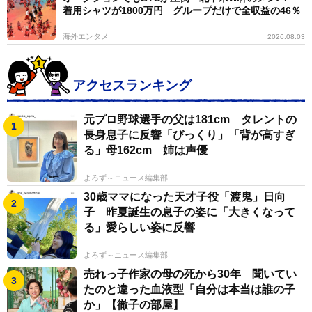
着用シャツが1800万円 グループだけで全収益の46％
海外エンタメ
2026.08.03
アクセスランキング
元プロ野球選手の父は181cm タレントの
長身息子に反響「びっくり」「背が高すぎ
る」母162cm 姉は声優
よろず～ニュース編集部
30歳ママになった天才子役「渡鬼」日向
子 昨夏誕生の息子の姿に「大きくなって
る」愛らしい姿に反響
よろず～ニュース編集部
売れっ子作家の母の死から30年 聞いてい
たのと違った血液型「自分は本当は誰の子
か」【徹子の部屋】