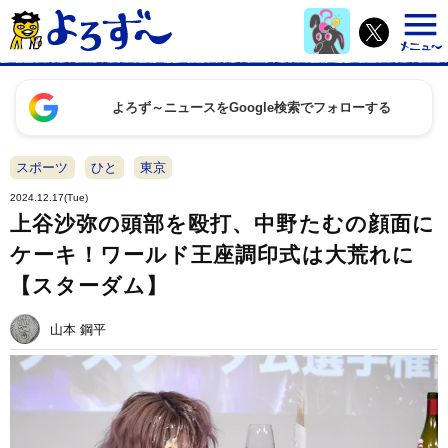
よろず～ニュースをGoogle検索でフォローする
スポーツ
ひと
東京
2024.12.17(Tue)
上谷沙弥の頭部を殴打、中野たむの顔面に
ケーキ！ワールド王座調印式は大荒れに
【スターダム】
山本 鋼平