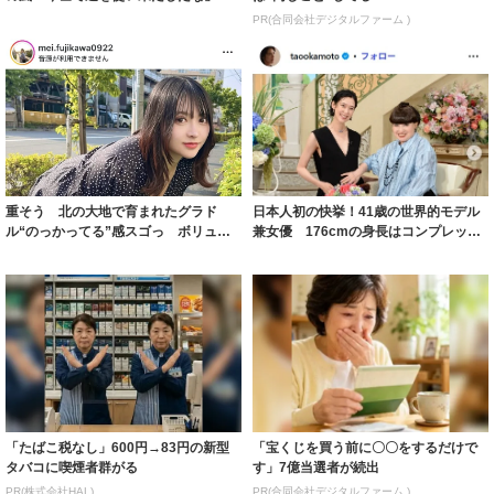
「ガッツリ行っ...
PR(合同会社デジタルファーム )
重そう 北の大地で育まれたグラド
日本人初の快挙！41歳の世界的モデル
ル“のっかってる”感スゴっ ボリュー
兼女優 176cmの身長はコンプレック
ミー連発「ア...
スだっ...
「たばこ税なし」600円→83円の新型
「宝くじを買う前に〇〇をするだけで
タバコに喫煙者群がる
す」7億当選者が続出
PR(株式会社HAL)
PR(合同会社デジタルファーム )