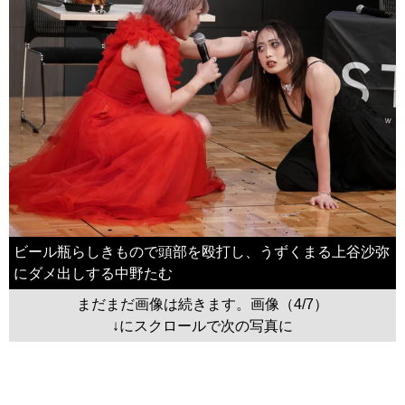
ビール瓶らしきもので頭部を殴打し、うずくまる上谷沙弥
にダメ出しする中野たむ
まだまだ画像は続きます。画像（4/7）
↓にスクロールで次の写真に