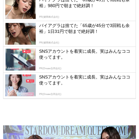
裕」980円で朝まで絶好調！
Ads
by
PR(健商株式会社)
logly
バイアグラは捨てた「65歳が45分で3回戦も余
裕」1日31円で朝まで絶好調！
PR(健商株式会社)
SNSアカウントを着実に成長。実はみんなココ
使ってます。
PR(Dreaw合同会社)
SNSアカウントを着実に成長。実はみんなココ
使ってます。
PR(Dreaw合同会社)