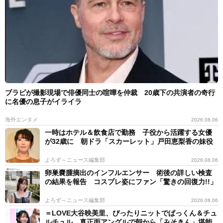
ブラピが撮影現場で俳優同士の喧嘩を仲裁 20歳下の共演者の奇行
に名優の息子がイライラ
海外エンタメ
2026.08.06
一時はホテル＆飲食店で勤務 子役から活躍する女優
が32歳に 朝ドラ「スカーレット」戸田恵梨香の妹役
よろず～ニュース編集部
2026.08.06
卵巣嚢腫摘出のインフルエンサー 術後の詳しい検査
の結果を報告 コスプレ姿にファン「驚きの回復力!!」
よろず～ニュース編集部
2026.08.06
＝LOVE大谷映美里、ぴったりニットでぱっくん＆チュ
ルチュル 真正面アングルで朝から「みそきん」堪能