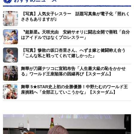
【写真】人気女子レスラー 話題写真集が電子化「照れく
ささもありますが｣
〝超新星〟天咲光由 安納サオリに闘志全開で善戦「自分
はアイドルではなくプロレスラー」
【写真】惨敗の坂口杏里さん、へずま嫁と健闘称え合う
「こんな私と戦ってくれて嬉しかった」
舞華が刀羅ナツコに宣戦布告「人生最大級の恥をかかせ
る」ワールド王座陥落の因縁再び【スターダム】
舞華 5★STAR史上初の全勝優勝！中野たむのワールド王
座挑戦へ「全部正していこうかな」【スターダム】