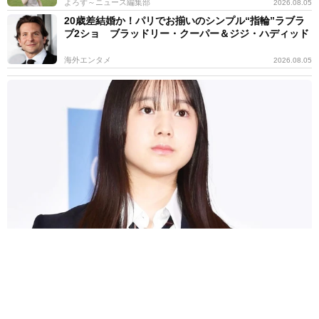
よろず～ニュース編集部
2026.08.05
20歳差結婚か！パリでお揃いのシンプル“指輪”ラブラ
ブ2ショ ブラッドリー・クーパー＆ジジ・ハディッド
海外エンタメ
2026.08.05
細い白い長い！美人3姉妹の末っ子モデル 脚長&ノースリ夏コーデ
に反響「神に与えられた驚愕のスタイル」
よろず～ニュース編集部
2026.08.05
第1子出産→2カ月でお腹ぺったんこ！筧美和子、ピラ