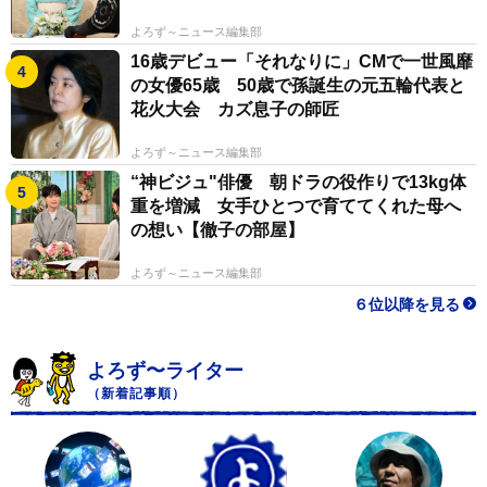
よろず～ニュース編集部
16歳デビュー「それなりに」CMで一世風靡
の女優65歳 50歳で孫誕生の元五輪代表と
花火大会 カズ息子の師匠
よろず～ニュース編集部
“神ビジュ"俳優 朝ドラの役作りで13kg体
重を増減 女手ひとつで育ててくれた母へ
の想い【徹子の部屋】
よろず～ニュース編集部
６位以降を見る
よろず〜ライター
（新着記事順）