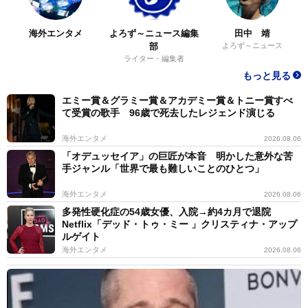
海外エンタメ
よろず～ニュース編集
田中 靖
部
よろず～ニュース
ライター・編集者
もっと見る
エミー賞＆グラミー賞＆アカデミー賞＆トニー賞すべ
て受賞の歌手 96歳で死去したレジェンド演じる
海外エンタメ
2026.08.06
「オデュッセイア」の巨匠が本音 明かした意外な苦
手ジャンル「世界で最も難しいことのひとつ」
海外エンタメ
2026.08.06
多発性硬化症の54歳女優、入院→約4カ月で退院
Netflix「デッド・トゥ・ミー 」クリスティナ・アップ
ルゲイト
海外エンタメ
2026.08.06