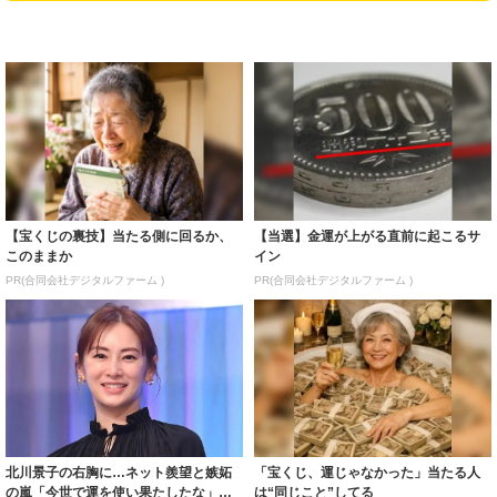
【宝くじの裏技】当たる側に回るか、
【当選】金運が上がる直前に起こるサ
このままか
イン
PR(合同会社デジタルファーム )
PR(合同会社デジタルファーム )
北川景子の右胸に…ネット羨望と嫉妬
「宝くじ、運じゃなかった」当たる人
の嵐「今世で運を使い果たしたな」
は“同じこと”してる