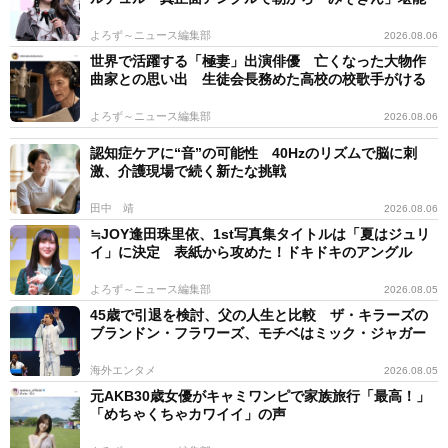
よろず～ニュース編集部
2026.08.06
世界で活躍する「極妻」出演俳優 亡くなった大物作
曲家との思い出 生徒会長務めた高校の校歌手がける
よろず～ニュース編集部
2026.08.06
認知症ケアに“音”の可能性 40Hzのリズムで脳に刺
激、介護現場で続く新たな挑戦
田中 靖
2026.08.06
≒JOY逢田珠里依、1st写真集タイトルは「夏はジュリ
イ」に決定 表紙から攻めた！ドキドキのアングル
よろず～ニュース編集部
2026.08.05
45歳で引退を検討、父の人生と比較 ザ・キラーズの
ブランドン・フラワーズ、モチベはミック・ジャガー
海外エンタメ
2026.08.05
元AKB30歳女優がキャミワンピで家族旅行「最高！」
「めちゃくちゃカワイイ」の声