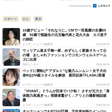
Recommended by
スポーツ
ひと
東京
16歳デビュー「それなりに」CMで一世風靡の女優65
歳 50歳で孫誕生の元五輪代表と花火大会 カズ息子
の師匠
よろず～ニュース編集部
2026.08.05
ウィリアム皇太子御一家、めずらしく家族そろって公
の場 おしゃれファッションでコモンウェルスゲーム
ズに出席
海外エンタメ
2026.08.05
ベッドに寝転び“アダルト”な魅力ムンムン！女子大出
身RQがH級スタイルを解放 新田妃奈｢FLASH｣登場
よろず～ニュース編集部
2026.08.03
「VIVANT」ドラムが巨体でバク転！ さすが元力士「身
体能力高過ぎっ」視聴者驚がく→アリとの撮影秘話披
露
よろず～ニュース編集部
2026.08.03
オークションでもBTSが圧倒 北中米W杯のメンバー