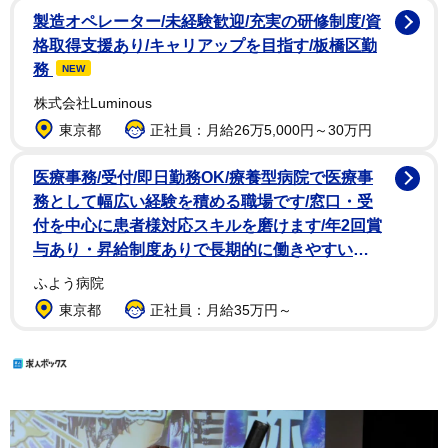
製造オペレーター/未経験歓迎/充実の研修制度/資
格取得支援あり/キャリアップを目指す/板橋区勤
務
NEW
株式会社Luminous
東京都
正社員：月給26万5,000円～30万円
医療事務/受付/即日勤務OK/療養型病院で医療事
務として幅広い経験を積める職場です/窓口・受
付を中心に患者様対応スキルを磨けます/年2回賞
与あり・昇給制度ありで長期的に働きやすい
NEW
ふよう病院
東京都
正社員：月給35万円～