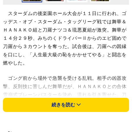
スターダムの後楽園ホール大会が１１日に行われ、ゴ
ッデス・オブ・スターダム・タッグリーグ戦では舞華＆
ＨＡＮＡＫＯ組と刀羅ナツコ＆琉悪夏組が激突。舞華が
１４分２９秒、みちのくドライバーⅡからのエビ固めで
刀羅から３カウントを奪った。試合後は、刀羅への因縁
を口にし、「人生最大級の恥をかかせてやる」と闘志を
燃やした。
ゴング前から場外で急襲を受ける乱戦。相手の凶器攻
撃、反則技に苦しんだ舞華だが、ＨＡＮＡＫＯとの合体
雪崩式ブレーンバスターを決め、流れを引き寄せた。刀
羅をバックドロップ３連発で弱らせ、最後はみちのくド
続きを読む
ライバーⅡで仕留めて見せた。リングでマイクを持つと
「あの時にオマエに負けた汚れ、こんなんじゃ綺麗にな
らねえから。お前の人生最大級の恥かかせてやるよ」と