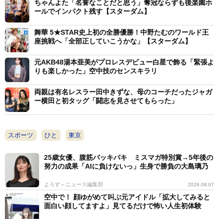
ちゃんよた「名誉なことだと思う」奪冠ならずも後楽園ホ
ールでインパクト残す【スターダム】
舞華 5★STAR史上初の全勝優勝！中野たむのワールド王
座挑戦へ「全部正していこうかな」【スターダム】
元AKB48湯本亜美がプロレスデビュー白星で飾る「緊張よ
りも楽しかった」空中技のセンスキラリ
両親は有名レスラー田中きずな、母のコーチだったジャガ
ー横田と初タッグ「闘志を見させてもらった」
スポーツ
ひと
東京
25歳女優、腹筋バッキバキ ミスマガ特別賞→5年後の
努力の成果「AIに負けないっ」生身で勝負の大島璃乃
よろず～ニュース編集部
2026.08.07
空中で！ 顔ゆがめて叫ぶ元アイドル「拡大してみると
面白い顔してますよ」見てるだけで怖い人生初体験