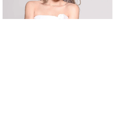
第2子妊娠中の倖田來未 夏のネイルを公開「ぷくぷくフルーツやプ
ールの水滴とか」→「夏全開で素敵」の声
よろず～ニュース編集部
2026.08.07
バグパイプでエイリアン撃退!?月面データセンターへ
の音楽送信計画が進行中 英バンドが明かす
海外科学
2026.08.07
父は超大物の2世米俳優 共演者を強く非難「正しいこ
とをしろってこと」
海外エンタメ
2026.08.07
悲劇を乗り越え芸能界のロイヤルファミリー 寿美花
代さんを追悼【徹子の部屋】
よろず～ニュース編集部
2026.08.07
サム・フェンダー 全英史上最長の1位に「言葉が出な