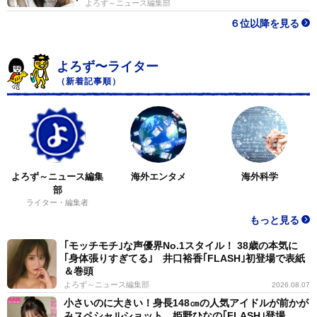
よろず～ニュース編集部
６位以降を見る
よろず〜ライター
（新着記事順）
よろず～ニュース編集
海外エンタメ
海外科学
部
ライター・編集者
もっと見る
｢モッチモチ｣な声優界No.1スタイル！ 38歳の本気に
｢身体張りすぎてる｣ 井口裕香｢FLASH｣初登場で表紙
＆巻頭
よろず～ニュース編集部
2026.08.07
小さいのに大きい！身長148㎝の人気アイドルが前かが
みスペシャルショット 姫野ひなの｢FLASH｣登場