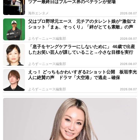
ツアー最終日はブルース界のベテランが登場
海外エンタメ
2026.08.07
父はプロ野球元エース 元チアのタレント娘が“激似"2
ショット「まぁ、そっくり」「絆がとても素敵」の声
よろず～ニュース編集部
2026.08.07
「息子をヤングケアラーにしないために」 46歳で出産
したお笑い芸人が課していること→小さな目標を実行
よろず～ニュース編集部
2026.08.07
えっ！ どっちもかわいすぎる2ショット公開 板垣李光
人に絶賛の声 ドラマ「大空港」で逃走→確保
よろず～ニュース編集部
2026.08.07