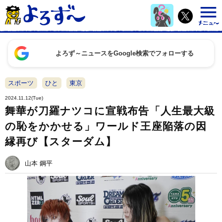
よろず～ニュースをGoogle検索でフォローする
スポーツ
ひと
東京
2024.11.12(Tue)
舞華が刀羅ナツコに宣戦布告「人生最大級
の恥をかかせる」ワールド王座陥落の因
縁再び【スターダム】
山本 鋼平