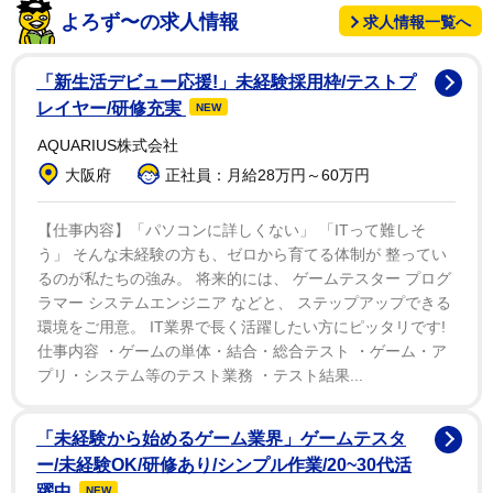
宣戦布告。刀羅から「何が恥だバカヤロウ。いつも恥か
よろず〜の求人情報
求人情報一覧へ
いたのはお前だろ！」と応じられ、因縁の火がついた。
「新生活デビュー応援!」未経験採用枠/テストプ
舞華は昨年末にワールド王座を初戴冠し、今年は順調
レイヤー/研修充実
NEW
に防衛を重ねた。ところが７・２８札幌大会で刀羅との
AQUARIUS株式会社
Ｖ７戦、盟友関係だった上谷の裏切りにも逢い、王座か
大阪府
正社員：月給28万円～60万円
ら陥落した。この日の試合後は「あのとき負けていなけ
れば今でも赤いベルトを巻いていたかもしてない。こん
【仕事内容】「パソコンに詳しくない」 「ITって難しそ
う」 そんな未経験の方も、ゼロから育てる体制が 整ってい
なもんで済まされないよ。オマエは恨みを買いすぎた。
るのが私たちの強み。 将来的には、 ゲームテスター プログ
キャリア最大級の恥をかかせてやる」と闘志を燃やし
ラマー システムエンジニア などと、 ステップアップできる
た。
環境をご用意。 IT業界で長く活躍したい方にピッタリです!
仕事内容 ・ゲームの単体・結合・総合テスト ・ゲーム・ア
これで今リーグ戦４連勝となった舞華。ＨＡＮＡＫＯ
プリ・システム等のテスト業務 ・テスト結果...
とリング上では缶ビールで祝杯を挙げた。ワールド王者
陥落直後の５★ＳＴＡＲ ＧＰでは史上初の全勝優勝を果
「未経験から始めるゲーム業界」ゲームテスタ
ー/未経験OK/研修あり/シンプル作業/20~30代活
たしており、これで今年の両リーグ戦で計１２連勝と驚
躍中
NEW