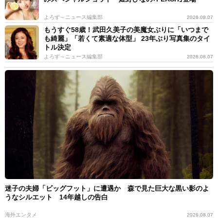
よろず～ニュース編集部
2026.08.07
もうすぐ58歳！武田久美子の美魔女ぶりに「いつまで
も綺麗」「若くて素適な体型」 23年ぶり写真集のタイ
トル決定
よろず～ニュース編集部
2026.08.07
迷子の夫婦「ビッグフット」に遭遇か 森で見た巨大な黒い影のよ
うなシルエット 14年越しの告白
海外エンタメ
2026.08.07