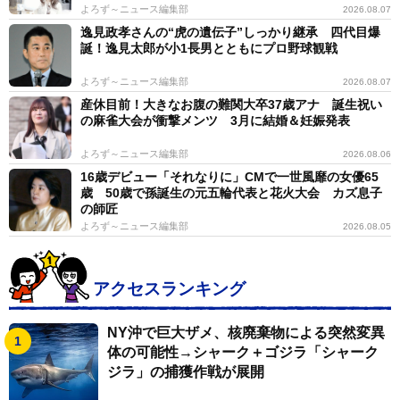
よろず～ニュース編集部
2026.08.07
逸見政孝さんの“虎の遺伝子”しっかり継承 四代目爆
誕！逸見太郎が小1長男とともにプロ野球観戦
よろず～ニュース編集部
2026.08.07
産休目前！大きなお腹の難関大卒37歳アナ 誕生祝い
の麻雀大会が衝撃メンツ 3月に結婚＆妊娠発表
よろず～ニュース編集部
2026.08.06
16歳デビュー「それなりに」CMで一世風靡の女優65
歳 50歳で孫誕生の元五輪代表と花火大会 カズ息子
の師匠
よろず～ニュース編集部
2026.08.05
アクセスランキング
NY沖で巨大ザメ、核廃棄物による突然変異
体の可能性→シャーク＋ゴジラ「シャーク
ジラ」の捕獲作戦が展開