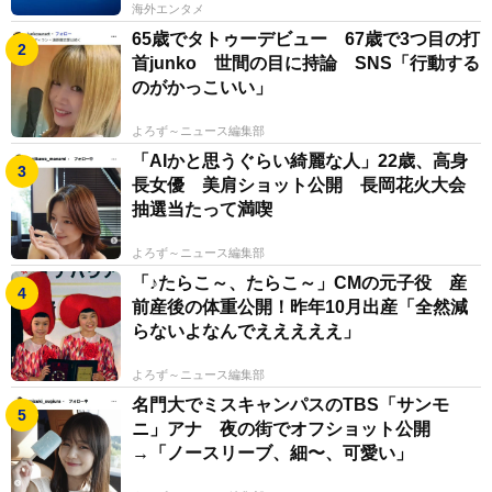
海外エンタメ
65歳でタトゥーデビュー 67歳で3つ目の打
首junko 世間の目に持論 SNS「行動する
のがかっこいい」
よろず～ニュース編集部
「AIかと思うぐらい綺麗な人」22歳、高身
長女優 美肩ショット公開 長岡花火大会
抽選当たって満喫
よろず～ニュース編集部
「♪たらこ～、たらこ～」CMの元子役 産
前産後の体重公開！昨年10月出産「全然減
らないよなんでえええええ」
よろず～ニュース編集部
名門大でミスキャンパスのTBS「サンモ
ニ」アナ 夜の街でオフショット公開
→「ノースリーブ、細〜、可愛い」