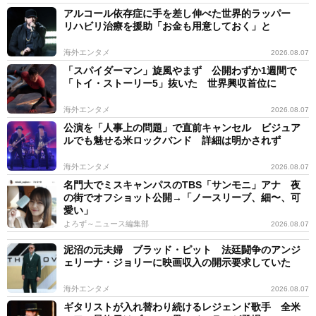
アルコール依存症に手を差し伸べた世界的ラッパー
リハビリ治療を援助「お金も用意しておく」と
海外エンタメ
2026.08.07
「スパイダーマン」旋風やまず 公開わずか1週間で
「トイ・ストーリー5」抜いた 世界興収首位に
海外エンタメ
2026.08.07
公演を「人事上の問題」で直前キャンセル ビジュア
ルでも魅せる米ロックバンド 詳細は明かされず
海外エンタメ
2026.08.07
名門大でミスキャンパスのTBS「サンモニ」アナ 夜
の街でオフショット公開→「ノースリーブ、細〜、可
愛い」
よろず～ニュース編集部
2026.08.07
泥沼の元夫婦 ブラッド・ピット 法廷闘争のアンジ
ェリーナ・ジョリーに映画収入の開示要求していた
海外エンタメ
2026.08.07
ギタリストが入れ替わり続けるレジェンド歌手 全米