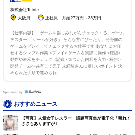
異的な結果を残す。刀羅が現在無冠のため、「恥をかか
株式会社Tetote
す」という極めて観念的な逆襲となったが、苦境の中で
大阪府
正社員：月給27万円～33万円
もしっかりと自身の白星を積み重ねてきた点が〝女帝〟
と呼ばれる理由の一つでもあるのだろう。
【仕事内容】「ゲームを楽しみながらチェックする」ゲーム
テスター 「ゲームが好き」 そんな方にぴったり。発売前の
ゲームをプレイしてチェックするお仕事です あなたにお任
せするシンプル作業 <プレイ> ゲームを実際に操作 <確認>
動作や表示をチェック <記録> 気づいた内容を入力 <報告>
開発チームへ共有して完了 未経験さんに嬉しいポイント 決
められた手順で進められ...
Sponsored by
おすすめニュース
【写真】人気女子レスラー 話題写真集が電子化「照れく
ささもありますが｣