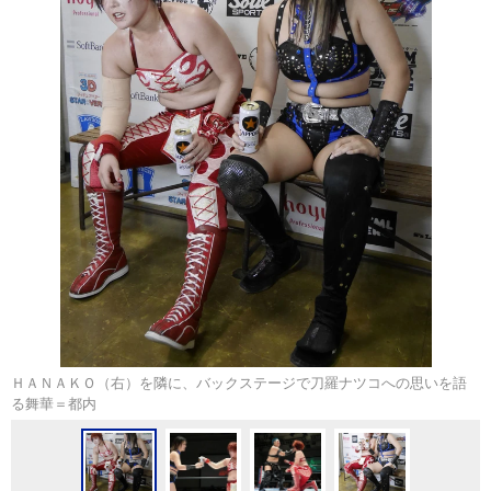
ＨＡＮＡＫＯ（右）を隣に、バックステージで刀羅ナツコへの思いを語
る舞華＝都内