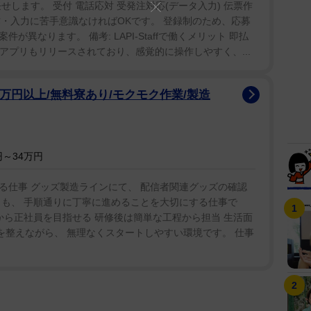
します。 受付 電話応対 受発注対応(データ入力) 伝票作
気に食わないね。正義は人それぞれ違うから。私なり
操作・入力に苦手意識なければOKです。 登録制のため、応募
」と信念を掲げた。
異なります。 備考: LAPI-Staffで働くメリット 即払
用アプリもリリースされており、感覚的に操作しやすく、...
ジではは柔和な表情で「初心に返って、誰よりも熱
結果だと思う。プレッシャーはありつつ、そのプレッ
0万円以上/無料寮あり/モクモク作業/製造
が落ちずに前向きにいられた」とうなずいた。全勝優
すごいことだと思いました。たとえリーグ戦でも崖っ
でも楽しくやれた。ヘイト以外にですけど」と感慨に
～34万円
支える仕事 グッズ製造ラインにて、 配信者関連グッズの確認
ばっさりと切り、コスチュームを一新した。「髪が
りも、 手順通りに丁寧に進めることを大切にする仕事で
から正社員を目指せる 研修後は簡単な工程から担当 生活面
しくリングシューズで、ロングタイツも私が思い描く
を整えながら、 無理なくスタートしやすい環境です。 仕事
。赤いベルトを取り返すため赤を基調に、気持ちがメ
ジするデザイン。コスチュームを着る度に楽しもうと
。