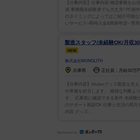
【仕事内容】仕事内容:物流事務をお任せ
よ」と誓い、「正義が勝つなんて
成 事務職未経験者でも大丈夫! PC
の悪の正義を振りかざしてやるよ
のタイミングによってはご紹介可能な案件が
いサービス~即時入金&簡単申請~ 専
激闘を終えた舞華。バックステー
く、楽しく、すがすがしく戦えた
製造スタッフ/未経験OK/月収3
シャーを楽しむ自分がいた。感情
NEW
勝の快挙には「やってのけたら、
株式会社MONOLITH
ぷちだと思いながら隙を見せず、
兵庫県
正社員：月給30万円
浸った。
【仕事内容】Vtuberグッズ製造を
ワールド王座から陥落後、長髪を
や準備を担当します。 複雑な判断よ
す。 応募前に確認できる条件 未経験
長いと邪魔だし、プロレスラーら
のサポート相談OK 仕事と生活の両方
〝ザ・プロレスラー〟の格好です
内容 グッズ...
ラメラと燃えていることをイメー
思わせてくれます」と力に変えた
Sponsored by