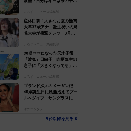
液型「自分は本当は誰の子
か」【徹子の部屋】
よろず～ニュース編集部
産休目前！大きなお腹の難関
大卒37歳アナ 誕生祝いの麻
雀大会が衝撃メンツ 3月に
結婚＆妊娠発表
よろず～ニュース編集部
30歳ママになった天才子役
「渡鬼」日向子 昨夏誕生の
息子に「大きくなってる」愛
らしい姿に反響
よろず～ニュース編集部
ブランド拡大のメーガン妃
45歳誕生日に風船抱えてプー
ルへダイブ サングラスにポ
ニテでためらいなし
海外エンタメ
６位以降を見る