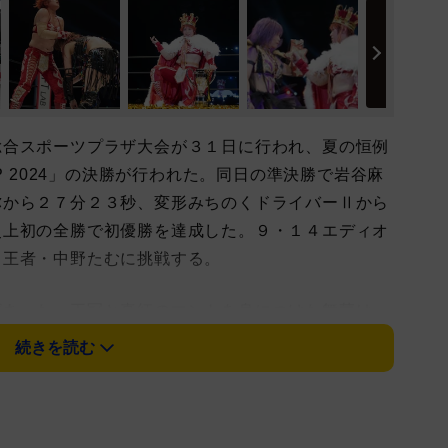
合スポーツプラザ大会が３１日に行われ、夏の恒例
P 2024」の決勝が行われた。同日の準決勝で岩谷麻
弥から２７分２３秒、変形みちのくドライバーⅡから
史上初の全勝で初優勝を達成した。９・１４エディオ
ド王者・中野たむに挑戦する。
あった。王冠と真紅のマントを身につけた舞華は
番生き生きしてんじゃねえか。こんな形になってしま
続きを読む
くちゃ嬉しかったよ」と激闘を繰り広げた相手を認め
ド王座戦では、盟友関係だった上谷の裏切りに遭い、
羅が率いるH.A.T.E.（ヘイト）へとヒールターン