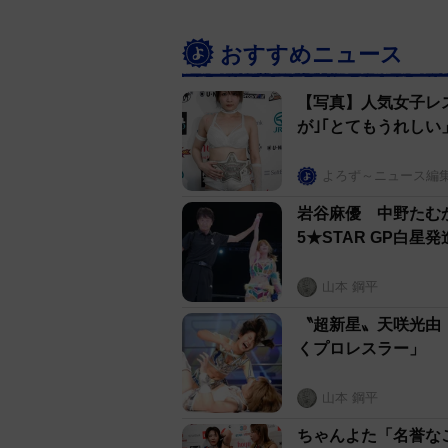
昨年秋に中野が負傷によりワール
初戴冠。２週間後に控えるタイト
おすすめニュース
野は今大会リーグ戦全敗だったため
な構図でもある。中野の今夏成績
【写真】人気女子レ
の！」と驚いたが、気を取り直し
が｣｢とてもうれしい
うかな。皆が気持ち良く戦えるチ
呼称通り、舞華が混沌とするスタ
よろず～ニュース編
岩谷麻優 中野たむ
5★STAR GP白星
山本 鋼平
〝超新星〟天咲光由
くプロレスラー」
山本 鋼平
ちゃんよた「名誉な