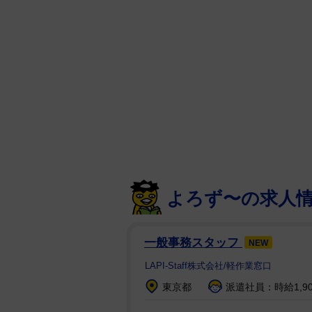
した上谷との因縁を、全勝優勝と
ずに敗れ、悲嘆に取り乱した姿と
持ち味のパワーでなぎ倒した。目
れた舞華だったが、長い場外戦で
な蹴り技に苦しむも、ブレーンバ
ーⅡ、リストクラッチ式のみちの
大きな拍手を浴びた舞華は「最短
す」と次の目標を宣言。この日の
リング上で向き合い、王者から「
よろず〜の求人
ィオンアリーナ大阪大会でのタイ
一般事務スタッフ
NEW
準優勝の上谷はバックステージで
LAPI-Staff株式会社/軽作業窓口
がらヒールとして躍動し、この日
合後のリング上と同様に「アイツ
東京都
派遣社員：時給1,9
食わない。プロレス人生、一生懸