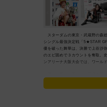
スターダムの東京・武蔵野の森総
シングル最強決定戦「5★STAR G
優を破った舞華は、決勝で上谷沙
のエビ固めで３カウントを奪取。
ンアリーナ大阪大会では、ワール
優しい笑みを浮かべた王者の姿が
「上谷、今まで戦ってきた中で一
ったけれど、決勝でやれてめちゃ
た。７・２８札幌大会でのワール
刀羅ナツコに対しＶ７防衛に失敗。刀