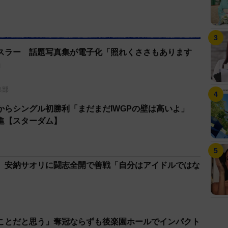
ド王座を返上し、舞華は年末の王座決定戦を制して
ル戦は、初めて王者からベルトを奪取する好機だ。中
、「全敗王者VS全勝挑戦者」というアンバランス
をバックステージで初めて知り「え～全敗だった
スラー 話題写真集が電子化「照れくささもあります
て「やっぱ私が巻くしかないでしょ。全部正していこ
」
ャンピオンになりたい」と先を見据えた。〝女帝〟の
ーダムを平定する。
集部
からシングル初勝利「まだまだIWGPの壁は高いよ」
発進【スターダム】
 安納サオリに闘志全開で善戦「自分はアイドルではな
ことだと思う」奪冠ならずも後楽園ホールでインパクト