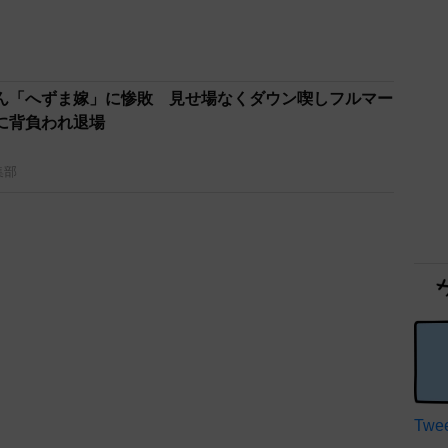
ん「へずま嫁」に惨敗 見せ場なくダウン喫しフルマー
に背負われ退場
集部
Twee