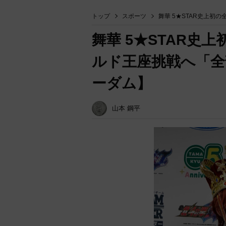
トップ
スポーツ
舞華 5★STAR史上
舞華 5★STAR史
ルド王座挑戦へ「全
ーダム】
山本 鋼平