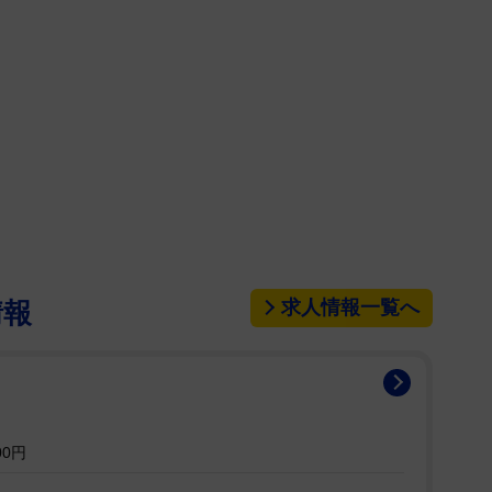
いう史上初の快挙で洗い流した。昨年は決勝で鈴季す
は違った、成長した姿を誇示した。
つぶしやレフェリーを利用した悪態でペースを乱さ
一進一退の消耗戦へと展開。命知らずな空中技、多彩
スター３連発で巻き返した。最後はみちのくドライバ
くドライバーⅡで難敵を沈めた。
で赤いベルトを取り返す。そしてナツコにやり返
セミで刀羅からワールド王座を勝ち取った中野たむと
最高峰の試合をしたい」と呼応された。９・１４エデ
求人情報一覧へ
情報
トル戦が決まった。
「なかなかの出来でしょ」と強がった。転向直後な
は会場でのＴシャツが完売するほどの支持を得た。試
が最後立って笑って勝ち名乗りあげてる姿が心底気に
00円
けてでもアイツを地獄の底まで引きずり下ろしてやる