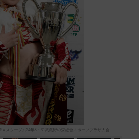
舞華＝スターダム24年8・31武蔵野の森総合スポーツプラザ大会