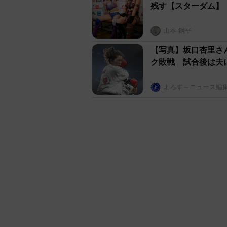
残す【スターダム】
山本 鋼平
【写真】坂口杏里さ
ク敗戦 試合後は夫
よろず～ニュース編