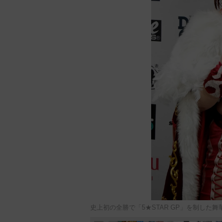
史上初の全勝で「5★STAR GP」を制した