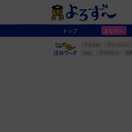
トップ
まなモン
ニ
ュ
ー
アイドル
ファッション
ス
一
ひと
ファミリー
広
覧