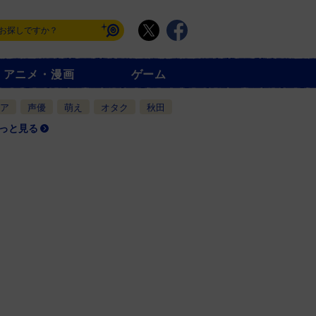
アニメ・漫画
ゲーム
ア
声優
萌え
オタク
秋田
っと見る