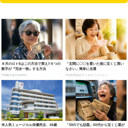
８月のロト6はこの方法で買え!!６つの
「玄関に〇〇を置いた後に宝くじ買い
数字が『完全一致』する方法
なさい」簡単に当選
PR(株式会社MURA)
PR(合同会社デジタルファーム )
米人気ミュージカル俳優死去、48歳
「SNSでも話題」60代から宝くじ運が