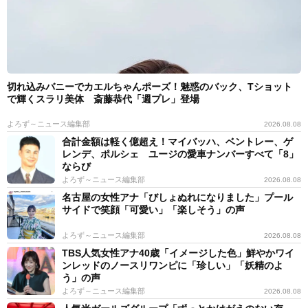
切れ込みバニーでカエルちゃんポーズ！魅惑のバック、Tショット
で輝くスラリ美体 斎藤恭代「週プレ」登場
よろず～ニュース編集部
2026.08.08
合計金額は軽く億超え！マイバッハ、ベントレー、ゲ
レンデ、ポルシェ ユージの愛車ナンバーすべて「8」
ならび
よろず～ニュース編集部
2026.08.08
名古屋の女性アナ「びしょぬれになりました」プール
サイドで笑顔「可愛い」「楽しそう」の声
よろず～ニュース編集部
2026.08.08
TBS人気女性アナ40歳「イメージした色」鮮やかワイ
ンレッドのノースリワンピに「珍しい」「妖精のよ
う」の声
よろず～ニュース編集部
2026.08.08