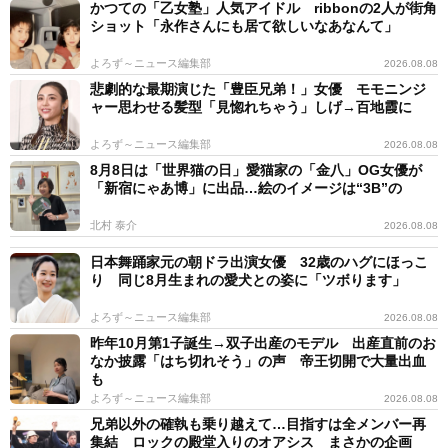
かつての「乙女塾」人気アイドル ribbonの2人が街角
ショット「永作さんにも居て欲しいなあなんて」
よろず～ニュース編集部
2026.08.08
悲劇的な最期演じた「豊臣兄弟！」女優 モモニンジ
ャー思わせる髪型「見惚れちゃう」しげ→百地霞に
よろず～ニュース編集部
2026.08.08
8月8日は「世界猫の日」愛猫家の「金八」OG女優が
「新宿にゃあ博」に出品…絵のイメージは“3B”の
北村 泰介
2026.08.08
日本舞踊家元の朝ドラ出演女優 32歳のハグにほっこ
り 同じ8月生まれの愛犬との姿に「ツボります」
よろず～ニュース編集部
2026.08.08
昨年10月第1子誕生→双子出産のモデル 出産直前のお
なか披露「はち切れそう」の声 帝王切開で大量出血
も
よろず～ニュース編集部
2026.08.08
兄弟以外の確執も乗り越えて…目指すは全メンバー再
集結 ロックの殿堂入りのオアシス まさかの企画