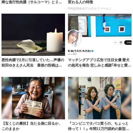
稀な進行性肉腫（サルコーマ）と２カ
変わる人の特徴
月前に診断...
PR(合同会社デジタルファーム )
悪性肉腫で2月に引退していた…声優の
マッチングアプリ広告で注目女優 愛犬
前田ゆきえさん死去 最後の投稿は
の急死を報告 悲しみと感謝｢幸せと愛と
「ちょっと太...
楽しい...
【宝くじの裏技】当たる側に回るか、
『コンビニでタバコ買うの、ちょっと
このままか
待って！！』年間11万円節約の新型タ