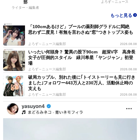
部
よろず～ニュース
ライター・編集者
もっと見る
「100cmあるけど」プールの薬剤師グラドルに悶絶
思わず二度見！有無を言わさぬ“窓”つきトップス姿も
よろず～ニュース編集部
2026.08.08
いったい何頭身？ 驚異の股下90cm 超深V字 高身長
女子が圧倒的スタイル 緑川希星「ヤンジャン」初登
場
よろず～ニュース編集部
2026.08.08
破局カップル、別れた後に｢トイストーリーも見に行き
ました｣フォロワー443万人と230万人、活動休止時の
支えも
よろず～ニュース編集部
2026.08.08