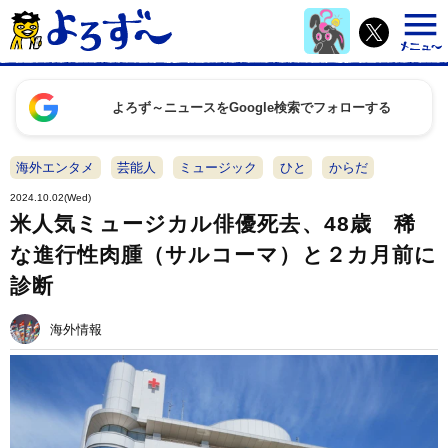
よろず～ニュースをGoogle検索でフォローする
海外エンタメ
芸能人
ミュージック
ひと
からだ
2024.10.02(Wed)
米人気ミュージカル俳優死去、48歳 稀
な進行性肉腫（サルコーマ）と２カ月前に
診断
海外情報