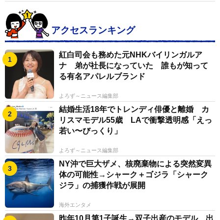
アクセスランキング
紅白司会も務めた元NHKバイリンガルア
ナ 弟が社長になっていた 誰もが知って
る有名アパレルブランド
よろず～ニュース編集部
結婚生活18年でトレンディ俳優と離婚 カ
リスマモデル55歳 LAで衝撃透明感「えっ
若い〜びっくり」
よろず～ニュース編集部
NY沖で巨大ザメ、核廃棄物による突然変異
体の可能性→シャーク＋ゴジラ「シャーク
ジラ」の捕獲作戦が展開
海外エンタメ
昨年10月第1子誕生→双子出産のモデル 出