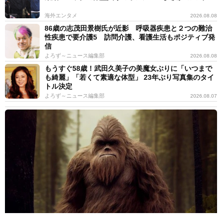
海外エンタメ
2026.08.08
86歳の志茂田景樹氏が近影 呼吸器疾患と２つの難治
性疾患で要介護5 訪問介護、看護生活もポジティブ発
信
よろず～ニュース編集部
2026.08.08
もうすぐ58歳！武田久美子の美魔女ぶりに「いつまで
も綺麗」「若くて素適な体型」 23年ぶり写真集のタイ
トル決定
よろず～ニュース編集部
2026.08.07