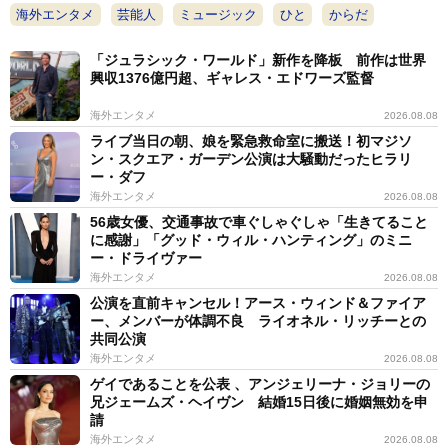
海外エンタメ
芸能人
ミュージック
ひと
からだ
「ジュラシック・ワールド」新作を降板 前作は世界
興収1376億円超、ギャレス・エドワーズ監督
海外エンタメ
2026.08.08
ライブ当日の朝、娘を緊急救命室に搬送！初マジソ
ン・スクエア・ガーデン公演は大騒動だったヒラリ
ー・ダフ
海外エンタメ
2026.08.08
56歳女優、交通事故で車ぐしゃぐしゃ「生きてること
に感謝」「グッド・ウィル・ハンティング」のミニ
ー・ドライヴァー
海外エンタメ
2026.08.08
公演を直前キャンセル！アース・ウィンド＆ファイア
ー、メンバーが体調不良 ライオネル・リッチーとの
共同公演
海外エンタメ
2026.08.08
ゲイであることを公表 、アンジェリーナ・ジョリーの
兄ジェームズ・ヘイヴン 結婚15日後に婚姻無効を申
請
海外エンタメ
2026.08.08