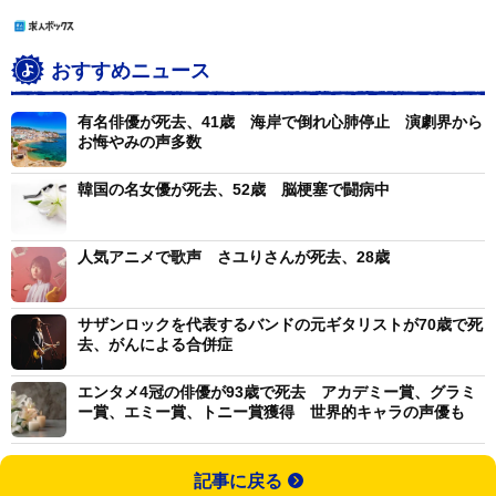
おすすめニュース
有名俳優が死去、41歳 海岸で倒れ心肺停止 演劇界から
お悔やみの声多数
韓国の名女優が死去、52歳 脳梗塞で闘病中
人気アニメで歌声 さユりさんが死去、28歳
サザンロックを代表するバンドの元ギタリストが70歳で死
去、がんによる合併症
エンタメ4冠の俳優が93歳で死去 アカデミー賞、グラミ
ー賞、エミー賞、トニー賞獲得 世界的キャラの声優も
記事に戻る