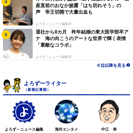
産直前のおなか披露「はち切れそう」の
声 帝王切開で大量出血も
よろず～ニュース編集部
退社から8カ月 昨年結婚の東大医学部卒ア
ナ 海の向こうのアートな世界で輝く表情
「素敵なコラボ」
よろず～ニュース編集部
６位以降を見る
よろず〜ライター
（新着記事順）
よろず～ニュース編集
海外エンタメ
中江 寿