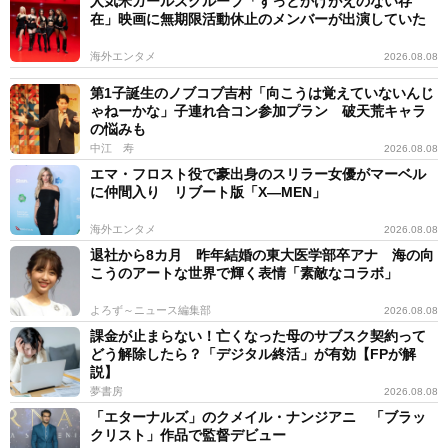
人気米ガールズグループ「ずっとかけがえのない存
在」映画に無期限活動休止のメンバーが出演していた
海外エンタメ
2026.08.08
第1子誕生のノブコブ吉村「向こうは覚えていないんじ
ゃねーかな」子連れ合コン参加プラン 破天荒キャラ
の悩みも
中江 寿
2026.08.08
エマ・フロスト役で豪出身のスリラー女優がマーベル
に仲間入り リブート版「X―MEN」
海外エンタメ
2026.08.08
退社から8カ月 昨年結婚の東大医学部卒アナ 海の向
こうのアートな世界で輝く表情「素敵なコラボ」
よろず～ニュース編集部
2026.08.08
課金が止まらない！亡くなった母のサブスク契約って
どう解除したら？「デジタル終活」が有効【FPが解
説】
夢書房
2026.08.08
「エターナルズ」のクメイル・ナンジアニ 「ブラッ
クリスト」作品で監督デビュー