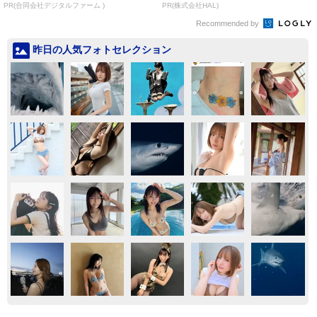
バコ
PR(合同会社デジタルファーム )
PR(株式会社HAL)
Recommended by
昨日の人気フォトセレクション