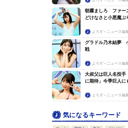
朝霧ましろ ファー
どけなさと小悪魔ぶ
よろず～ニュース編
グラドル乃木結夢 
戦
よろず～ニュース編
大叔父は巨人名投手
に期待」今季巨人に
よろず～ニュース編
気になるキーワード