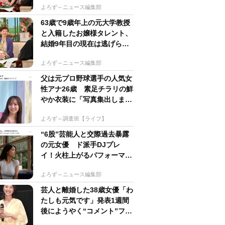
よろず～ニュース編集部
63歳で9歳年上の元大学教授
と入籍したお嬢様タレント、
結婚9年目の現在は逃げられ
ている!?【徹子の部屋】
よろず～ニュース編集部
父は元プロ野球選手の人気女
性アナ26歳 素足チラリの鮮
やか衣装に「写真集出しまし
ょう」「いつも輝いて」の声
よろず～調査班【ライフ】
“6股”芸能人と交際過去暴露
の元女優 ド派手DJプレ
イ！火柱上がるパフォーマン
スに「かっこよすぎ!!」
よろず～ニュース編集部
芸人と離婚した38歳女優「わ
たしも元気です」発表1週間
後にようやく“コメント”ファ
ンの激励に感謝