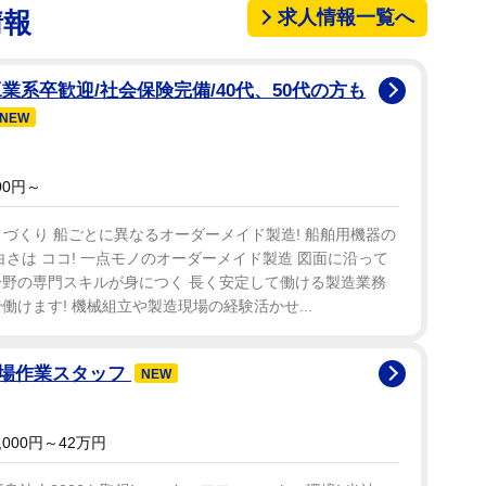
求人情報一覧へ
情報
業系卒歓迎/社会保険完備/40代、50代の方も
NEW
00円～
づくり 船ごとに異なるオーダーメイド製造! 船舶用機器の
白さは ココ! 一点モノのオーダーメイド製造 図面に沿って
分野の専門スキルが身につく 長く安定して働ける製造業務
働けます! 機械組立や製造現場の経験活かせ...
現場作業スタッフ
NEW
000円～42万円