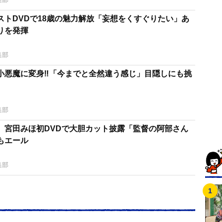
ストDVDで18歳の魅力解放「妄想をくすぐりたい」あ
りを発揮
集部
小悪魔に変身‼「今までと全然違う感じ」目隠しにも挑
集部
 宮田みほ初DVDで大胆カット披露「監督の阿部さん
もエール
集部