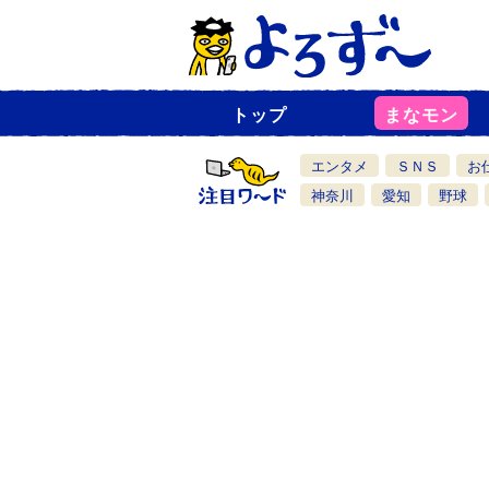
トップ
まなモン
ニ
ュ
ー
エンタメ
ＳＮＳ
お
ス
一
神奈川
愛知
野球
覧