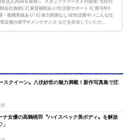
良法人2026を取得!』 スタッフファーストの環境! 当社の
額会社負担) 2│家賃補助あり!生活面サポート 3│賞与年3
得・復職実績あり! 5│体力関係なし!女性活躍中! <こんな仕
管設備の保守やメンテナンス などを担当していただ...
レースクイーン〟八伏紗世の魅力満載！新作写真集で圧
集部
ーナ女優の高鶴桃羽〝ハイスペック美ボディ〟を解放
♡」
集部