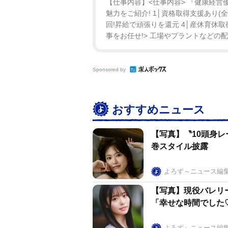
【仕事内容】<仕事内容> 『健康経営優
魅力をご紹介! 1│資格取得支援あり(全
回!昇給で頑張りを還元 4│産休育休取
事をお任せ!> 工場やプラントなどの配
Sponsored by
おすすめニュース
【写真】〝10頭身
巻スタイル披露
よろず～ニュース編
【写真】現役バレリ
「幸せな時間でした
よろず～ニュース編