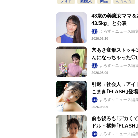
フォト
芸能人
商品
ギリギリ
48歳の美魔女ママ＆
43.5kg」と公表
よろず～ニュース編
2026.08.10
穴あき変形ストッキ
んになっちゃった♡
よろず～ニュース編
2026.08.09
引退→社会人→アイ
こまき｢FLASH｣登場
よろず～ニュース編
2026.08.09
前も後ろも｢デカく
ドル・橘舞｢FLASH
よろず～ニュース編