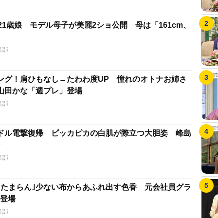
21歳娘 モデル母子が美麗2ショ公開 母は「161cm、
集部
ング！肩ひもなし→たわわ度UP 憧れのオトナお姉さ
山田かな「週プレ」登場
集部
ドル電撃復帰 ピッカピカの白肌が際立つ大胆姿 峰島
集部
てたまらん｣少ない布からあふれ出す色香 元会社員グラ
｣登場
集部