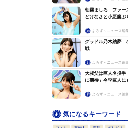
朝霧ましろ ファー
どけなさと小悪魔ぶ
よろず～ニュース編
グラドル乃木結夢 
戦
よろず～ニュース編
大叔父は巨人名投手
に期待」今季巨人に
よろず～ニュース編
気になるキーワード
フォト
芸能人
商品
ギリギリ