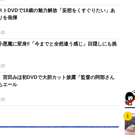
ストDVDで18歳の魅力解放「妄想をくすぐりたい」あ
りを発揮
集部
小悪魔に変身‼「今までと全然違う感じ」目隠しにも挑
集部
 宮田みほ初DVDで大胆カット披露「監督の阿部さん
もエール
集部