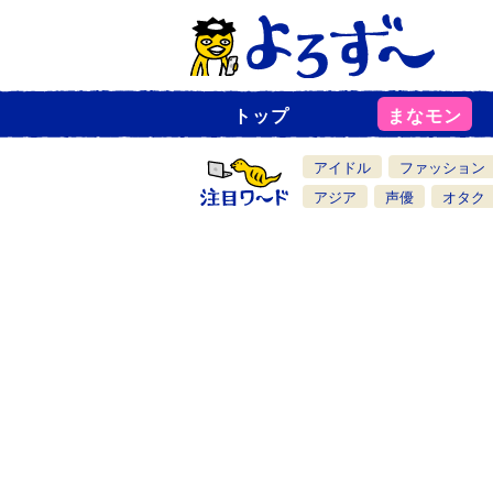
トップ
まなモン
ニ
ュ
ー
アイドル
ファッション
ス
一
アジア
声優
オタク
覧