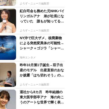
よろず～ニュース編集部
紅白司会も務めた元NHKバイ
リンガルアナ 弟が社長にな
っていた 誰もが知ってる有
名アパレルブランド
よろず～ニュース編集部
NY沖で巨大ザメ、核廃棄物
による突然変異体の可能性→
シャーク＋ゴジラ「シャーク
ジラ」の捕獲作戦が展開
海外エンタメ
昨年10月第1子誕生→双子出
産のモデル 出産直前のおな
か披露「はち切れそう」の
声 帝王切開で大量出血も
よろず～ニュース編集部
退社から8カ月 昨年結婚の
東大医学部卒アナ 海の向こ
うのアートな世界で輝く表情
「素敵なコラボ」