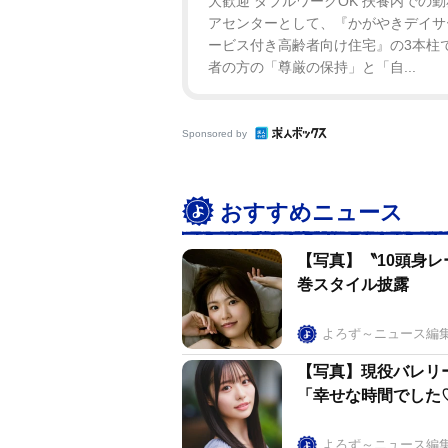
大歓迎 ダブルワークOK 扶養内での勤
アセンターとして、『かがやきデイサー
ービス付き高齢者向け住宅』の3本柱
者の方の「尊厳の保持」と「自...
Sponsored by
おすすめニュース
【写真】〝10頭身
巻スタイル披露
よろず～ニュース編
【写真】現役バレリ
「幸せな時間でした
よろず～ニュース編