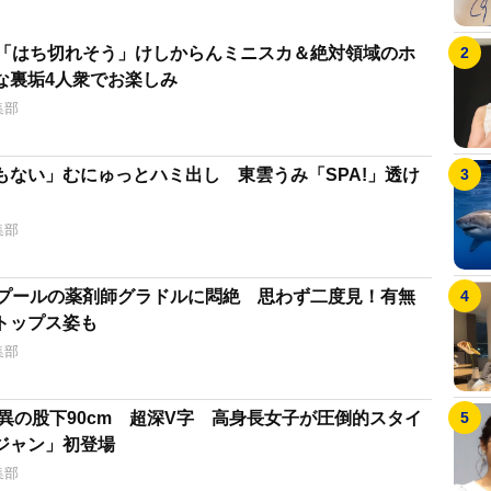
×4「はち切れそう」けしからんミニスカ＆絶対領域のホ
な裏垢4人衆でお楽しみ
集部
もない」むにゅっとハミ出し 東雲うみ「SPA!」透け
集部
ど」プールの薬剤師グラドルに悶絶 思わず二度見！有無
トップス姿も
集部
異の股下90cm 超深V字 高身長女子が圧倒的スタイ
ジャン」初登場
集部