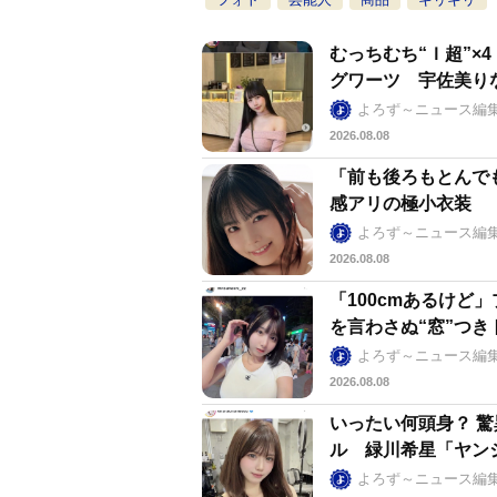
むっちむち“Ｉ超”
グワーツ 宇佐美り
よろず～ニュース編
2026.08.08
「前も後ろもとんで
感アリの極小衣装
よろず～ニュース編
2026.08.08
「100cmあるけ
を言わさぬ“窓”つき
よろず～ニュース編
2026.08.08
いったい何頭身？ 驚
ル 緑川希星「ヤン
よろず～ニュース編