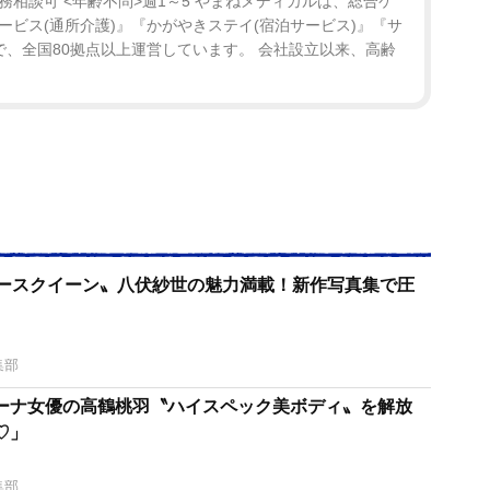
務相談可 <年齢不問>週1～5 やまねメディカルは、総合ケ
ビス(通所介護)』『かがやきステイ(宿泊サービス)』『サ
で、全国80拠点以上運営しています。 会社設立以来、高齢
レースクイーン〟八伏紗世の魅力満載！新作写真集で圧
集部
ーナ女優の高鶴桃羽〝ハイスペック美ボディ〟を解放
♡」
集部