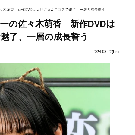
々木萌香 新作DVDは大胆にゃんこコスで魅了、一層の成長誓う
一の佐々木萌香 新作DVDは
魅了、一層の成長誓う
2024.03.22(Fri)