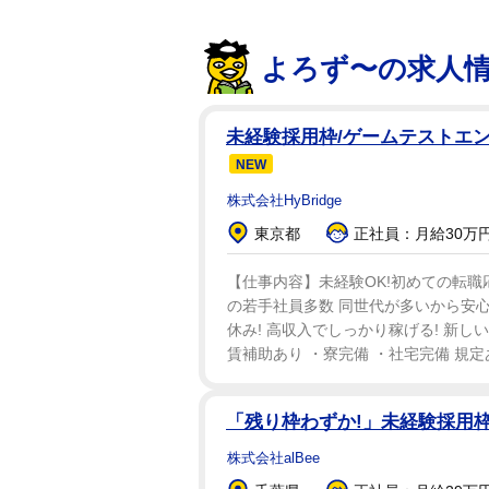
今年３月にレースクイーン・オブ
菜々緒らを輩出した伝統ある賞。
よろず〜の求人
けてきましたが、グラビアの活動
ンで受賞できたのは夢みたいでし
未経験採用枠/ゲームテストエン
今後はレースクイーンの仕事を徐
NEW
フォーミュラ・ドリフト・ジャパ
株式会社HyBridge
でのチーム福島は撤退したが、４
東京都
正社員：月給30万円
る。大きな勲章を得ても「歴代の
気を引き締め直していた。
【仕事内容】未経験OK!初めての転職
の若手社員多数 同世代が多いから安心
休み! 高収入でしっかり稼げる! 新しい
賃補助あり ・寮完備 ・社宅完備 規定
「残り枠わずか!」未経験採用枠
株式会社alBee