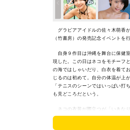
グラビアアイドルの佐々木萌香が
（竹書房）の発売記念イベントを
自身９作目は沖縄を舞台に保健室
現した。この日はネコをモチーフ
の海ではしゃいだり、白衣を着て
じるのは初めて。自分の体温が上
「テニスのシーンではいっぱい打
も見どころだという。
ネコの衣装が際立つが「いきなり
さんして楽しかったです。私自身