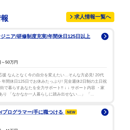
・ザ・イヤーに輝いたばかり。過去に吉岡美穂、
「本当に嬉しかった。５年間、複数のカテゴリーで続
求人情報一覧へ
情報
の方が目立っていると思っていたので、レースクイー
た」と感激を口にした。
ジニア/研修制度充実/年間休日125日以上
々に控え、女優業に注力していくという。それでも
ンのカテゴリーは活動を継続することを宣言。昨年ま
年目を迎える新シーズンは、チームオレンジで活動す
～50万円
先輩が有名な方ばかりなので、後に続きたいです」と
応援 なんとなく今の自分を変えたい…そんな方必見! 20代
 年間休日125日でお休みたっぷり! 完全週休2日制の土日祝
街で暮らすあなたを全力サポート!! ↓ ↓ サポート内容 ・家
あり 「なかなか一人暮らしに踏み出せない…」 「...
/プログラマー/手に職つける
NEW