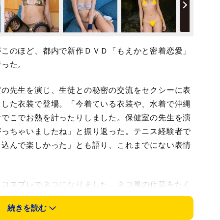
このほど、都内で新作ＤＶＤ「もえかと密着恋愛」
行った。
の先生を演じ、生徒との秘密の交流をセクシーに表
とした衣装で登場。「今着ている衣装や、水着で沖縄
おでこでお熱を計ったりしました。保健室の先生を演
がっちゃいましたね」と振り返った。テニス経験者で
ち込んで楽しかった」とも語り、これまでにない表情
コスプレでネコになりました。ネコ風の仕草をたく
の性格？ネコよりもイヌですね」と笑った。
続きを読む