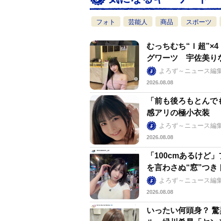
フォト
芸能人
商品
スポーツ
むっちむち“Ｉ超”
グワーツ 宇佐美り
よろず～ニュース編
2026.08.08
「前も後ろもとんで
感アリの極小衣装
よろず～ニュース編
2026.08.08
「100cmあるけ
を言わさぬ“窓”つき
よろず～ニュース編
2026.08.08
いったい何頭身？ 驚