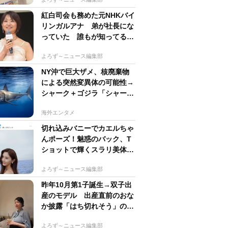
紅白司会も務めた元NHKバイ
リンガルアナ 弟が社長にな
っていた 誰もが知ってる有
名アパレルブランド
よろず～ニュース編集部
NY沖で巨大ザメ、核廃棄物
による突然変異体の可能性→
シャーク＋ゴジラ「シャーク
ジラ」の捕獲作戦が展開
海外エンタメ
切れ込みバニーでカエルちゃ
んポーズ！魅惑のバック、T
ショットで輝くスラリ美体
斎藤恭代「週プレ」登場
よろず～ニュース編集部
昨年10月第1子誕生→双子出
産のモデル 出産直前のおな
か披露「はち切れそう」の
声 帝王切開で大量出血も
よろず～ニュース編集部