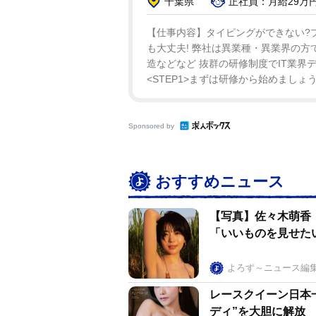
千葉県
正社員：月給29万円
【仕事内容】タイピングができない?
も大丈夫! 弊社は異業種・異業界の方
造などなど 抜群の研修制度でIT業界デ
<STEP1>まずは研修から始めましょう!
Sponsored by
おすすめニュース
【写真】佐々木萌香
「いいものを見せた
よろず～ニュース編
レースクイーン日本
ディ”を大胆に解放