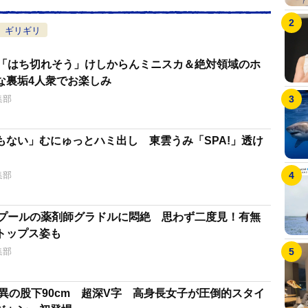
ギリギリ
×4「はち切れそう」けしからんミニスカ＆絶対領域のホ
な裏垢4人衆でお楽しみ
集部
もない」むにゅっとハミ出し 東雲うみ「SPA!」透け
集部
ど」プールの薬剤師グラドルに悶絶 思わず二度見！有無
トップス姿も
集部
異の股下90cm 超深V字 高身長女子が圧倒的スタイ