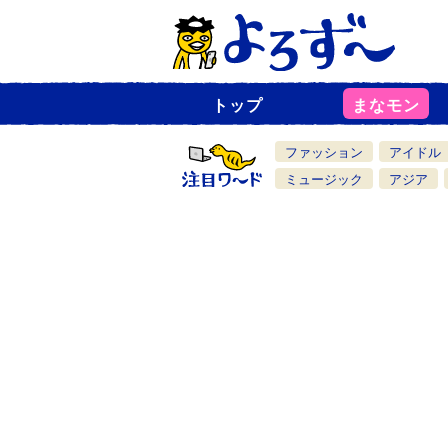
トップ
まなモン
ニ
ュ
ー
ファッション
アイドル
ス
一
ミュージック
アジア
覧