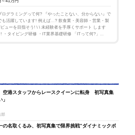
～41万円
プログラミングって何? 『やったことない、分からない』で
でも活躍しています! 例えば…? 飲食業・美容師・営業・製
ビューを目指そう! \ \ 未経験者を手厚くサポート します
 ・タイピング研修 ・IT業界基礎研修 「ITって何?」...
 空港スタッフからレースクイーンに転身 初写真集
い」
集部
一の名取くるみ、初写真集で限界挑戦“ダイナミックボ