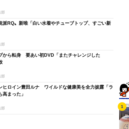
集部
統派RQ〟新唯「白い水着やチューブトップ、すごい新
集部
プから転身 要あい初DVD「またチャレンジした
放
集部
ンヒロイン豊田ルナ ワイルドな健康美を全力披露「ラ
も高まった」
集部