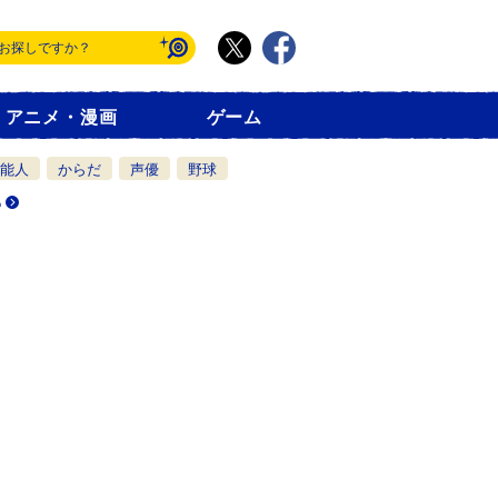
アニメ・漫画
ゲーム
能人
からだ
声優
野球
る