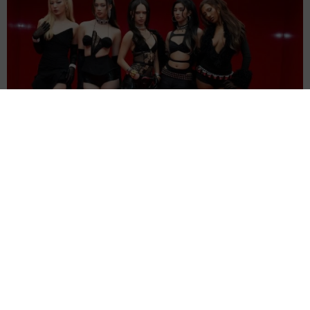
人気米ガールズグループ「ずっとかけがえのない存在」映画に無期
限活動休止のメンバーが出演していた
海外エンタメ
2026.08.08
第1子誕生のノブコブ吉村「向こうは覚えていないんじ
ゃねーかな」子連れ合コン参加プラン 破天荒キャラ
の悩みも
中江 寿
2026.08.08
エマ・フロスト役で豪出身のスリラー女優がマーベル
に仲間入り リブート版「X―MEN」
海外エンタメ
2026.08.08
退社から8カ月 昨年結婚の東大医学部卒アナ 海の向
こうのアートな世界で輝く表情「素敵なコラボ」