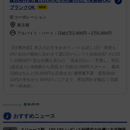
建設軽作業/週1日OK/社宅完備/日払い/未経験OK/
声を掛けた。今でこそ様々な球団オフィシャルグッズが
ブランクOK
NEW
発売されていますが、当時はそれがまだなく、グッズと
匠コーポレーション
して選手のレコードを買う部分もあったのではないでし
東京都
ょうか。阪神の掛布が一軍に定着して人気選手になった
アルバイト・パート：日給1万2,000円～2万5,000円
頃、応援歌の『ＧＯ！ＧＯ！掛布』（７６年）がオリコ
ンチャートに入るくらいヒットしました」とリアルタイ
【仕事内容】求人のおすすめポイント/ お試し1日・単発も
OK! 自分の都合に合わせて週1日からシフト自由自在! その日
ム世代として指摘した。
に全額GET! 急な出費も安心の 「現金日払い・手渡し」対応
(規定あり) 未経験から高収入! 日給12,000円スタート、 最高
選手の音盤は平成（９０年代）に入ってもＣＤで存続
日給はなんと25,000円も目指せる! 履歴書不要・髪型自由!
した。
10代の学生から 50代のシニアまで、男女問わず幅広く活躍
中! <具体的...
外国人選手では、レジー・スミス（巨人）、ロッテの
リー兄弟、アニマル・レスリー（阪急）ら８０年代組に
Sponsored by
続いて、トーマス・オマリー（阪神）の「六甲おろし」
おすすめニュース
が９４年にＣＤ発売。その衝撃的な歌声が話題になっ
た。日本選手では池山隆寛や古田敦也（ともにヤクル
ドジャース戦、ぴちぴちレギンス始球式の女優に大谷翔平