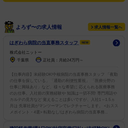
泰光（西鉄）が最初だと思われます。それ以前に、関根
潤三（近鉄）が作詞したＳＰレコード（５５年発売の
『ここが命の２・３（ツースリー）』）もあるのです
が、本人は歌っていないので」と解説。この豊田のデビ
よろず〜の求人情報
求人情報一覧へ
ューシングル「男のいる街」は作曲家・吉田正が手がけ
てヒットしている。
はぎわら病院の当直事務スタッフ
NEW
株式会社ニットー
６０年代には王貞治（巨人）が当時の人気アイドル・
千葉県
正社員：月給24万円～
本間千代子とデュエットした「白いボール」（６５年発
売）があるが、隆盛になるのは７０年代半ばから８０年
【仕事内容】未経験OK!中核病院の当直事務スタッフ 「夜勤
代にかけて。つまり「昭和５０年代」だ。歌謡曲がまだ
の仕事を探している」「通勤の利便性重視」 「医療分野の
〝流行歌〟として老若男女に共有された時代。野球選手
仕事に興味あり」など、様々な希望に 応えられる医療事務
のお仕事。入社前の実務経験や 知識は一切不問! 専門用語や
だけでなく、大相撲の力士やプロレスラーらもレコード
カルテの見方など 覚えることは多いですが、入社1～1.5ヵ
を出していた。
月は 先輩社員がマンツーマンでレクチャーします。 <おスス
メポイント・4選> 転勤なし!はぎわら病院の当直事務...
その背景について、今年２月で還暦を迎えた中嶋氏は
「レコード会社も上り調子で、人気者であれば選手にも