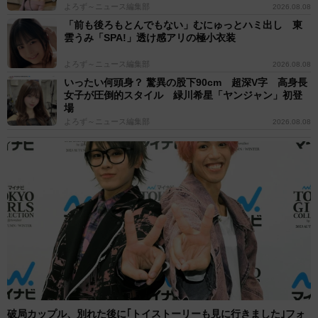
よろず～ニュース編集部
2026.08.08
「前も後ろもとんでもない」むにゅっとハミ出し 東
雲うみ「SPA!」透け感アリの極小衣装
よろず～ニュース編集部
2026.08.08
いったい何頭身？ 驚異の股下90cm 超深V字 高身長
女子が圧倒的スタイル 緑川希星「ヤンジャン」初登
場
よろず～ニュース編集部
2026.08.08
破局カップル、別れた後に｢トイストーリーも見に行きました｣フォ