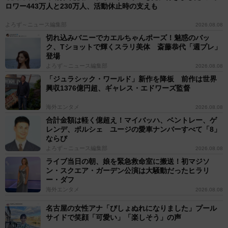
ロワー443万人と230万人、活動休止時の支えも
よろず～ニュース編集部
2026.08.08
切れ込みバニーでカエルちゃんポーズ！魅惑のバッ
ク、Tショットで輝くスラリ美体 斎藤恭代「週プレ」
登場
よろず～ニュース編集部
2026.08.08
「ジュラシック・ワールド」新作を降板 前作は世界
興収1376億円超、ギャレス・エドワーズ監督
海外エンタメ
2026.08.08
合計金額は軽く億超え！マイバッハ、ベントレー、ゲ
レンデ、ポルシェ ユージの愛車ナンバーすべて「8」
ならび
よろず～ニュース編集部
2026.08.08
ライブ当日の朝、娘を緊急救命室に搬送！初マジソ
ン・スクエア・ガーデン公演は大騒動だったヒラリ
ー・ダフ
海外エンタメ
2026.08.08
名古屋の女性アナ「びしょぬれになりました」プール
サイドで笑顔「可愛い」「楽しそう」の声