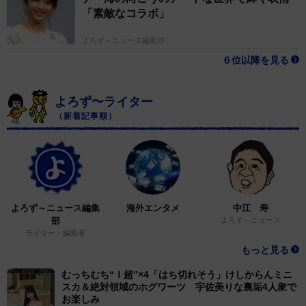
野球音盤のジャケットやデータが詰まった労作を開いて
「素敵なコラボ」
〝あの時代〟に立ち返ってみれば、あながち、あり得な
よろず～ニュース編集部
い話でもなくなるのだ。
６位以降を見る
よろず〜ライター
（新着記事順）
よろず～ニュース編集
海外エンタメ
中江 寿
部
よろず～ニュース
ライター・編集者
もっと見る
むっちむち“Ｉ超”×4「はち切れそう」けしからんミニ
スカ＆絶対領域のホグワーツ 宇佐美りな裏垢4人衆で
お楽しみ