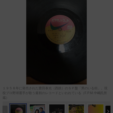
１９５８年に発売された豊田泰光（西鉄）のＳＰ盤「男のいる街」。現
役プロ野球選手が歌う最初のレコードといわれている（F.P.M.中嶋氏所
蔵）