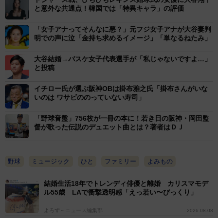
ト）、彦野利勝（中日）らが続き、監督ではヤクルト黄
と意外な共通点！韓国では「特異キャラ」の評価
金時代を築いた野村克也が山口洋子作詞の「俺の花だよ
「女子アナってそんなに悪？」元フジ女子アナが大谷妻判
月見草」を日本一となった９３年に出した。さらに〝ハ
明での声に泣「金持ち求めるイメージ」「単なるねたみ」
マの大魔神〟佐々木主浩は横浜から大リーグ・マリナー
大谷結婚→バスケ女子代表選手が「私じゃないですよ…」
ズに移籍した２０００年、小室哲哉サウンドに彩られた
と投稿
「ｂｒｅａｋ ｎｅｗ ｇｒｏｕｎｄ」をリリース。い
ずれも、今では〝平成レトロ〟と呼ばれる８センチ短冊
イチロー氏が選ぶ阪神OBは掛布雅之氏「掛布さんがいな
いのは ワサビののっていない寿司」
ＣＤだった。
「野球音盤」756枚が一冊の本に！若き日の阪神・岡田監
では、現時点で最後となっている音盤は何か。
督が歌った伝説のデュエット曲とは？著者はＤＪ
中嶋氏は「中日の平田良介が打席に立つ登場曲として
野球
ミュージック
ひと
ファミリー
よみもの
自ら歌ったポップス調の曲『夢よ！叶え！～ｒａｉｓ
ｅ ｖｏｉｃｅ～』です。ＣＤリリースは１４年。これ
結婚生活18年でトレンディ俳優と離婚 カリスマモデ
ル55歳 LAで衝撃透明感「えっ若い〜びっくり」
以降、現役選手本人が歌っている音盤は確認されていま
せん」と説明した。それから１０年。選手はなぜ、歌わ
よろず～ニュース編集部
2026.08.08