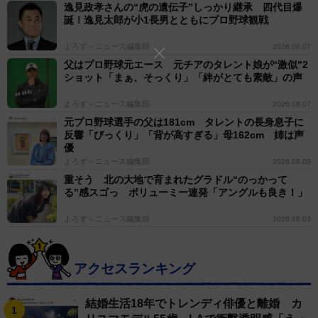
なくなったのか。
逸見政孝さんの“虎の遺伝子”しっかり継承 四代目爆
誕！逸見太郎が小1長男とともにプロ野球観戦
中嶋氏は「アスリート志向」と「音楽業界の変化」の
よろず～ニュース編集部
2026.08.07
２点を要因として挙げた。同氏は「イチローの登場以
父はプロ野球元エース 元チアのタレント娘が“激似"2
ショット「まぁ、そっくり」「絆がとても素敵」の声
降、野球選手がアスリート志向になって、芸能方面に向
かわず、ストイックなイメージになった…という部分が
よろず～ニュース編集部
2026.08.07
一つ。そして、音楽業界もヒット曲が出にくくなり、Ｃ
元プロ野球選手の父は181cm タレントの長身息子に
反響「びっくり」「背が高すぎる」母162cm 姉は声
Ｄの売り上げが落ちて、配信の時代にもなり、野球選手
優
が音盤を出す状況が難しくなった」と分析した。
よろず～ニュース編集部
2026.08.05
重そう 北の大地で育まれたグラドル“のっかって
る”感スゴっ ボリューミー連発「アングルも良き！」
「イチロー後」の日本球界で選手の意識は変わった。
それでも、同氏は「いつの時代でも歌いたい選手はいる
よろず～ニュース編集部
2026.08.03
はず。イチローとオリックス時代のチームメイトだった
藤井康雄はマキシシングルＣＤ『…洋子，９９』を出し
アクセスランキング
ています。ストイックなイチローに対し、実家がカラオ
ケ喫茶という藤井さんは『歌いたい選手』が健在である
結婚生活18年でトレンディ俳優と離婚 カ
ことを示した。日本ハムにいたダルビッシュ有や大谷翔