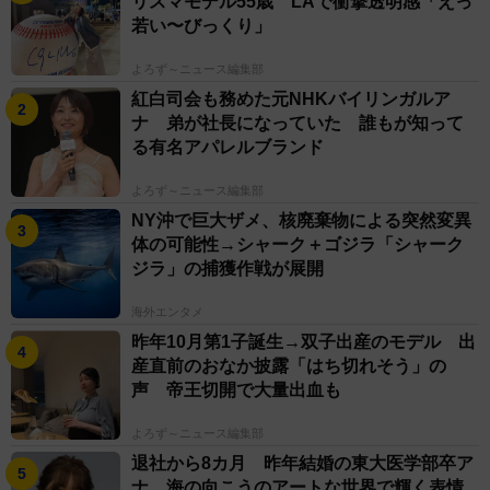
リスマモデル55歳 LAで衝撃透明感「えっ
若い〜びっくり」
平にも、ひと昔なら、レコード会社からオファーがあっ
たはず。結婚された大谷選手にはぜひ、落合博満（ロッ
よろず～ニュース編集部
テ）と信子夫人のデュエット曲『そんな２人のラブソン
紅白司会も務めた元NHKバイリンガルア
グ』をカバーしてもらいたいです」と夢を描いた。
ナ 弟が社長になっていた 誰もが知って
る有名アパレルブランド
ちなみに「そんな２人のラブソング」の発売は８６
よろず～ニュース編集部
年。くしくも、冒頭で触れた「不適切にもほどがあ
NY沖で巨大ザメ、核廃棄物による突然変異
る！」において、現在にタイムスリップする体育教師
体の可能性→シャーク＋ゴジラ「シャーク
（阿部サダヲ）の起点となる年だ。今ではありえない世
ジラ」の捕獲作戦が展開
界観として、その年、２年連続３度目の３冠王に輝いた
海外エンタメ
超一流選手が妻と一緒に歌手デビューしたという事実が
昨年10月第1子誕生→双子出産のモデル 出
あった。
産直前のおなか披露「はち切れそう」の
声 帝王切開で大量出血も
今の時代、大谷夫妻のデュエット曲など間違っても考
よろず～ニュース編集部
えられないだろう。だが、中嶋氏が３２年間に渡って、
退社から8カ月 昨年結婚の東大医学部卒ア
中古レコード店などでコツコツと収集した７５６枚もの
ナ 海の向こうのアートな世界で輝く表情