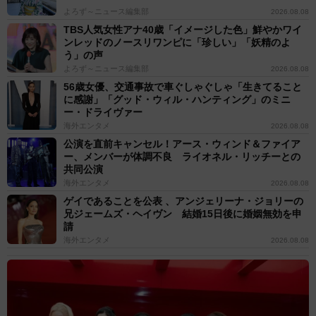
よろず～ニュース編集部
2026.08.08
TBS人気女性アナ40歳「イメージした色」鮮やかワイ
ンレッドのノースリワンピに「珍しい」「妖精のよ
う」の声
よろず～ニュース編集部
2026.08.08
56歳女優、交通事故で車ぐしゃぐしゃ「生きてること
に感謝」「グッド・ウィル・ハンティング」のミニ
ー・ドライヴァー
海外エンタメ
2026.08.08
公演を直前キャンセル！アース・ウィンド＆ファイア
ー、メンバーが体調不良 ライオネル・リッチーとの
共同公演
海外エンタメ
2026.08.08
ゲイであることを公表 、アンジェリーナ・ジョリーの
兄ジェームズ・ヘイヴン 結婚15日後に婚姻無効を申
請
海外エンタメ
2026.08.08