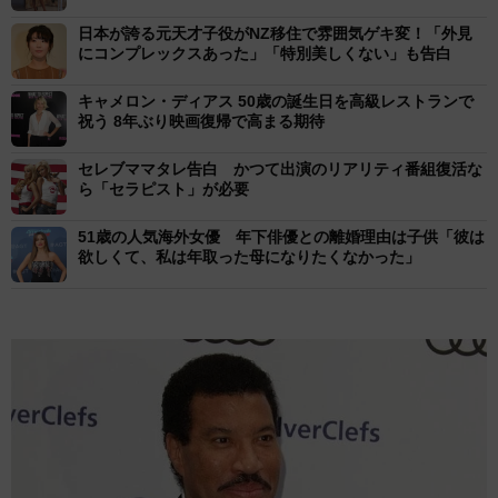
日本が誇る元天才子役がNZ移住で雰囲気ゲキ変！「外見
にコンプレックスあった」「特別美しくない」も告白
キャメロン・ディアス 50歳の誕生日を高級レストランで
祝う 8年ぶり映画復帰で高まる期待
セレブママタレ告白 かつて出演のリアリティ番組復活な
ら「セラピスト」が必要
51歳の人気海外女優 年下俳優との離婚理由は子供「彼は
欲しくて、私は年取った母になりたくなかった」