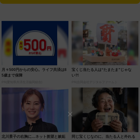
月々500円からの安心。ライフ共済は8
宝くじ当たる人は“たまたま”じゃな
5歳まで保障
い?!
PR(愛知県共済生活協同組合)
PR(合同会社デジタルファーム )
北川景子の右胸に…ネット羨望と嫉妬
同じ宝くじなのに、当たる人と外れる