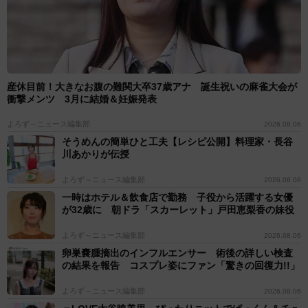
産休目前！大きなお腹の難関大卒37歳アナ 誕生祝いの麻雀大会が
衝撃メンツ 3月に結婚＆妊娠発表
よろず～ニュース編集部
2026.08.06
そうめんの簡単ひと工夫【レシピ公開】料理家・長谷
川あかりが伝授
よろず～ニュース編集部
2026.08.06
一時はホテル＆飲食店で勤務 子役から活躍する女優
が32歳に 朝ドラ「スカーレット」戸田恵梨香の妹役
よろず～ニュース編集部
2026.08.06
卵巣嚢腫摘出のインフルエンサー 術後の詳しい検査
の結果を報告 コスプレ姿にファン「驚きの回復力!!」
よろず～ニュース編集部
2026.08.06