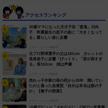
アクセスランキング
30歳ママになった天才子役「渡鬼」日向
子 昨夏誕生の息子の姿に「大きくなって
る」愛らしい姿に反響
よろず～ニュース編集部
元プロ野球選手の父は181cm タレントの
長身息子に反響「びっくり」「背が高すぎ
る」母162cm 姉は声優
よろず～ニュース編集部
売れっ子作家の母の死から30年 聞いてい
たのと違った血液型「自分は本当は誰の子
か」【徹子の部屋】
よろず～ニュース編集部
16歳デビュー「それなりに」CMで一世風靡