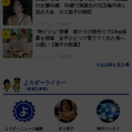
の女優65歳 50歳で孫誕生の元五輪代表と
花火大会 カズ息子の師匠
よろず～ニュース編集部
“神ビジュ"俳優 朝ドラの役作りで13kg体
重を増減 女手ひとつで育ててくれた母へ
の想い【徹子の部屋】
よろず～ニュース編集部
６位以降を見る
よろず〜ライター
（新着記事順）
よろず～ニュース編集
水上侑子
海外エンタメ