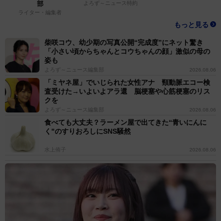
部
よろず～ニュース特約
ライター・編集者
もっと見る
柴咲コウ、幼少期の写真公開“完成度”にネット驚き
「小さい頃からちゃんとコウちゃんの顔」激似の母の
姿も
よろず～ニュース編集部
2026.08.06
「ミヤネ屋」でいじられた女性アナ 頸動脈エコー検
査受けた→いよいよアラ還 脳梗塞や心筋梗塞のリス
クを
よろず～ニュース編集部
2026.08.06
食べても大丈夫？ラーメン屋で出てきた“青いにんに
く"のすりおろしにSNS騒然
水上侑子
2026.08.06