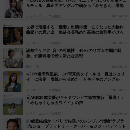
＝LOVE大谷映美里、ぴったりニットでぱっくん＆チュ
ルチュル 真正面アングルで朝から「みそきん」堪能
よろず～ニュース編集部
2026.08.06
世界で活躍する「極妻」出演俳優 亡くなった大物作
曲家との思い出 生徒会長務めた高校の校歌手がける
よろず～ニュース編集部
2026.08.06
認知症ケアに“音”の可能性 40Hzのリズムで脳に刺
激、介護現場で続く新たな挑戦
田中 靖
2026.08.06
≒JOY逢田珠里依、1st写真集タイトルは「夏はジュリ
イ」に決定 表紙から攻めた！ドキドキのアングル
よろず～ニュース編集部
2026.08.05
元AKB30歳女優がキャミワンピで家族旅行「最高！」
「めちゃくちゃカワイイ」の声
よろず～ニュース編集部
2026.08.05
20歳差結婚か！パリでお揃いのシンプル“指輪”ラブラ
ブ2ショ ブラッドリー・クーパー＆ジジ・ハディッド