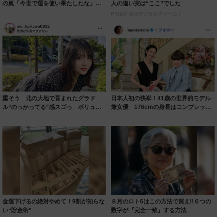
の嵐「今世で運を使い果たしたな」
人の違い実は“ここ”でした
「ガッツリ行っ...
PR(合同会社デジタルファーム )
重そう 北の大地で育まれたグラド
日本人初の快挙！41歳の世界的モデル
ル“のっかってる”感スゴっ ボリュー
兼女優 176cmの身長はコンプレック
ミー連発「ア...
スだっ...
金運下げるの絶対やめて！9割が知らな
８月のロト6はこの方法で買え!!６つの
い“貯金術”
数字が『完全一致』する方法