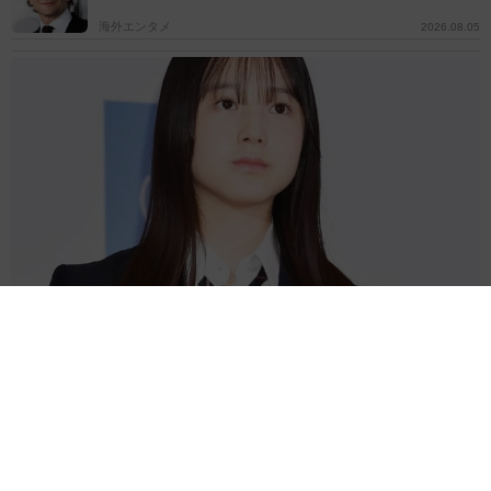
海外エンタメ
2026.08.05
細い白い長い！美人3姉妹の末っ子モデル 脚長&ノースリ夏コーデ
に反響「神に与えられた驚愕のスタイル」
よろず～ニュース編集部
2026.08.05
第1子出産→2カ月でお腹ぺったんこ！筧美和子、ピラ
ティス姿 母の喜びヒシヒシ「ありがとうよ息子」
よろず～ニュース編集部
2026.08.05