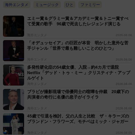
海外エンタメ
ミュージック
ひと
ファミリー
エミー賞＆グラミー賞＆アカデミー賞＆トニー賞すべ
て受賞の歌手 96歳で死去したレジェンド演じる
海外エンタメ
2026.08.06
「オデュッセイア」の巨匠が本音 明かした意外な苦
手ジャンル「世界で最も難しいことのひとつ」
海外エンタメ
2026.08.06
多発性硬化症の54歳女優、入院→約4カ月で退院
Netflix「デッド・トゥ・ミー 」クリスティナ・アップ
ルゲイト
海外エンタメ
2026.08.06
ブラピが撮影現場で俳優同士の喧嘩を仲裁 20歳下の
共演者の奇行に名優の息子がイライラ
海外エンタメ
2026.08.06
45歳で引退を検討、父の人生と比較 ザ・キラーズの
ブランドン・フラワーズ、モチベはミック・ジャガー
海外エンタメ
2026.08.05