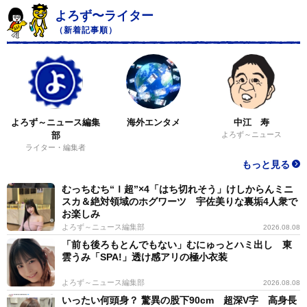
よろず〜ライター
（新着記事順）
よろず～ニュース編集
海外エンタメ
中江 寿
部
よろず～ニュース
ライター・編集者
もっと見る
むっちむち“Ｉ超”×4「はち切れそう」けしからんミニ
スカ＆絶対領域のホグワーツ 宇佐美りな裏垢4人衆で
お楽しみ
よろず～ニュース編集部
2026.08.08
「前も後ろもとんでもない」むにゅっとハミ出し 東
雲うみ「SPA!」透け感アリの極小衣装
よろず～ニュース編集部
2026.08.08
いったい何頭身？ 驚異の股下90cm 超深V字 高身長