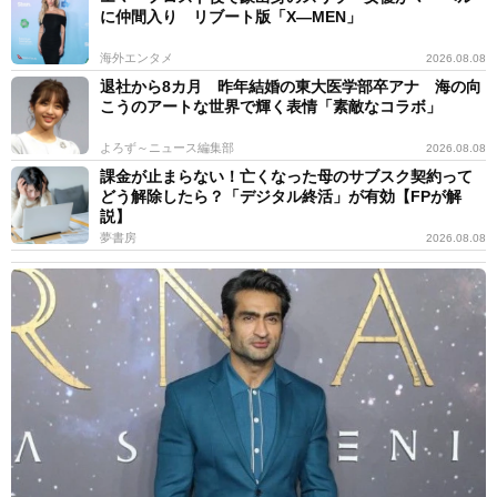
に仲間入り リブート版「X―MEN」
海外エンタメ
2026.08.08
退社から8カ月 昨年結婚の東大医学部卒アナ 海の向
こうのアートな世界で輝く表情「素敵なコラボ」
よろず～ニュース編集部
2026.08.08
課金が止まらない！亡くなった母のサブスク契約って
どう解除したら？「デジタル終活」が有効【FPが解
説】
夢書房
2026.08.08