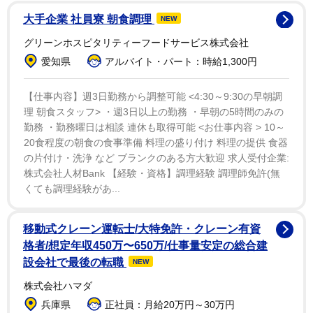
を発表したばかりで、自分と配偶者の両方を「守る」た
大手企業 社員寮 朝食調理
NEW
めに長い間このニュースを内緒にしていたと明かしてい
グリーンホスピタリティーフードサービス株式会社
た。
愛知県
アルバイト・パート：時給1,300円
ライオネルには養女ニコール（４２）が夫ジョエル・
【仕事内容】週3日勤務から調整可能 <4:30～9:30の早朝調
マッデンとの間にもうけた２人の子供ハーロウ（１６）
理 朝食スタッフ> ・週3日以上の勤務 ・早朝の5時間のみの
とスパロウ（１４）がいるほか、元妻ダイアン・アレク
勤務 ・勤務曜日は相談 連休も取得可能 <お仕事内容 > 10～
20食程度の朝食の食事準備 料理の盛り付け 料理の提供 食器
サンダーとの間にも息子マイルズ（２９）をもうけてい
の片付け・洗浄 など ブランクのある方大歓迎 求人受付企業:
る。
株式会社人材Bank 【経験・資格】調理経験 調理師免許(無
くても調理経験があ...
移動式クレーン運転士/大特免許・クレーン有資
格者/想定年収450万〜650万/仕事量安定の総合建
設会社で最後の転職
NEW
株式会社ハマダ
兵庫県
正社員：月給20万円～30万円