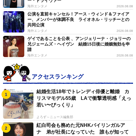
ー・ドライヴァー
海外エンタメ
2026.08.08
公演を直前キャンセル！アース・ウィンド＆ファイア
ー、メンバーが体調不良 ライオネル・リッチーとの
共同公演
海外エンタメ
2026.08.08
ゲイであることを公表 、アンジェリーナ・ジョリーの
兄ジェームズ・ヘイヴン 結婚15日後に婚姻無効を申
請
海外エンタメ
2026.08.08
アクセスランキング
結婚生活18年でトレンディ俳優と離婚 カ
リスマモデル55歳 LAで衝撃透明感「えっ
若い〜びっくり」
よろず～ニュース編集部
紅白司会も務めた元NHKバイリンガルア
ナ 弟が社長になっていた 誰もが知って