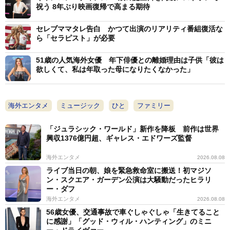
祝う 8年ぶり映画復帰で高まる期待
セレブママタレ告白 かつて出演のリアリティ番組復活な
ら「セラピスト」が必要
51歳の人気海外女優 年下俳優との離婚理由は子供「彼は
欲しくて、私は年取った母になりたくなかった」
海外エンタメ
ミュージック
ひと
ファミリー
「ジュラシック・ワールド」新作を降板 前作は世界
興収1376億円超、ギャレス・エドワーズ監督
海外エンタメ
2026.08.08
ライブ当日の朝、娘を緊急救命室に搬送！初マジソ
ン・スクエア・ガーデン公演は大騒動だったヒラリ
ー・ダフ
海外エンタメ
2026.08.08
56歳女優、交通事故で車ぐしゃぐしゃ「生きてること
に感謝」「グッド・ウィル・ハンティング」のミニ