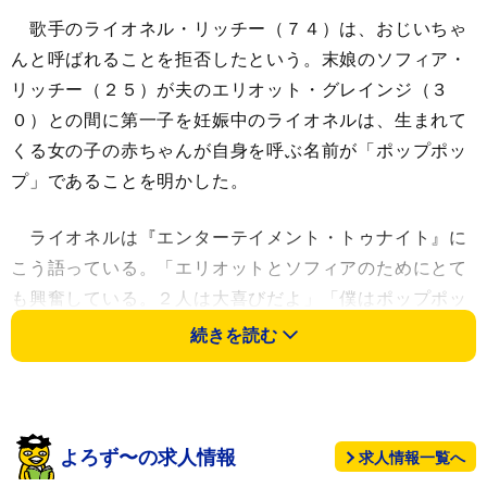
歌手のライオネル・リッチー（７４）は、おじいちゃ
んと呼ばれることを拒否したという。末娘のソフィア・
リッチー（２５）が夫のエリオット・グレインジ（３
０）との間に第一子を妊娠中のライオネルは、生まれて
くる女の子の赤ちゃんが自身を呼ぶ名前が「ポップポッ
プ」であることを明かした。
ライオネルは『エンターテイメント・トゥナイト』に
こう語っている。「エリオットとソフィアのためにとて
も興奮している。２人は大喜びだよ」「僕はポップポッ
プ。『おじいちゃん』とは呼ばせないんだ。それはちょ
続きを読む
っと深い。『ポップポップ』が僕らの目指すところなん
だ」
昨年４月に音楽界の重鎮エリオットと結婚したモデル
よろず〜の求人情報
求人情報一覧へ
のソフィアは、妊娠６カ月だが、先月末にそのニュース