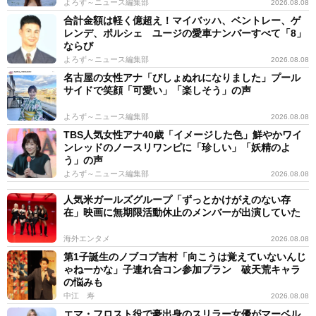
よろず～ニュース編集部
2026.08.08
合計金額は軽く億超え！マイバッハ、ベントレー、ゲ
レンデ、ポルシェ ユージの愛車ナンバーすべて「8」
ならび
よろず～ニュース編集部
2026.08.08
名古屋の女性アナ「びしょぬれになりました」プール
サイドで笑顔「可愛い」「楽しそう」の声
よろず～ニュース編集部
2026.08.08
TBS人気女性アナ40歳「イメージした色」鮮やかワイ
ンレッドのノースリワンピに「珍しい」「妖精のよ
う」の声
よろず～ニュース編集部
2026.08.08
人気米ガールズグループ「ずっとかけがえのない存
在」映画に無期限活動休止のメンバーが出演していた
海外エンタメ
2026.08.08
第1子誕生のノブコブ吉村「向こうは覚えていないんじ
ゃねーかな」子連れ合コン参加プラン 破天荒キャラ
の悩みも
中江 寿
2026.08.08
エマ・フロスト役で豪出身のスリラー女優がマーベル