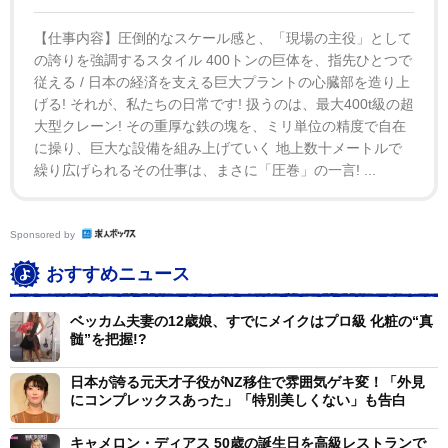
【仕事内容】圧倒的なスケール感と、「現場の主役」として
の誇りを強調するスタイル 400トンの巨体を、指先ひとつで
従える / 日本の経済を支える巨大プラントの心臓部を造り上
げる! それが、私たちの日常です! 扱うのは、最大400t級の超
大型クレーン! その重厚な鉄の塊を、ミリ単位の精度で自在
に操り、巨大な設備を組み上げていく 地上数十メートルで
繰り広げられるその仕事は、まさに「圧巻」の一言! ...
Sponsored by
おすすめニュース
ベッカム夫妻の12歳娘、すでにメイクはプロ級 化粧の“真
髄”を把握!?
日本が誇る元天才子役がNZ移住で雰囲気ゲキ変！「外見
にコンプレックスあった」「特別美しくない」も告白
キャメロン・ディアス 50歳の誕生日を高級レストランで