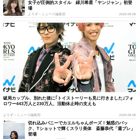
女子が圧倒的スタイル 緑川希星「ヤンジャン」初登
場
よろず～ニュース編集部
2026.08.08
破局カップル、別れた後に｢トイストーリーも見に行きました｣フォ
ロワー443万人と230万人、活動休止時の支えも
よろず～ニュース編集部
2026.08.08
切れ込みバニーでカエルちゃんポーズ！魅惑のバッ
ク、Tショットで輝くスラリ美体 斎藤恭代「週プレ」
登場