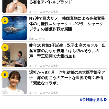
る有名アパレルブランド
よろず～ニュース編集部
NY沖で巨大ザメ、核廃棄物による突然変異
体の可能性→シャーク＋ゴジラ「シャーク
ジラ」の捕獲作戦が展開
海外エンタメ
昨年10月第1子誕生→双子出産のモデル 出
産直前のおなか披露「はち切れそう」の
声 帝王切開で大量出血も
よろず～ニュース編集部
退社から8カ月 昨年結婚の東大医学部卒ア
ナ 海の向こうのアートな世界で輝く表情
「素敵なコラボ」
よろず～ニュース編集部
６位以降を見る