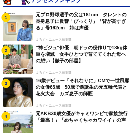
アクセスランキング
元プロ野球選手の父は181cm タレントの
長身息子に反響「びっくり」「背が高すぎ
る」母162cm 姉は声優
よろず～ニュース編集部
“神ビジュ"俳優 朝ドラの役作りで13kg体
重を増減 女手ひとつで育ててくれた母へ
の想い【徹子の部屋】
よろず～ニュース編集部
16歳デビュー「それなりに」CMで一世風靡
の女優65歳 50歳で孫誕生の元五輪代表と
花火大会 カズ息子の師匠
よろず～ニュース編集部
元AKB30歳女優がキャミワンピで家族旅行
「最高！」「めちゃくちゃカワイイ」の声