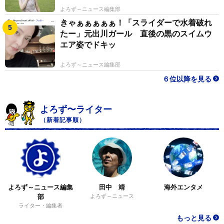
よろず～ニュース編集部
きゃぁぁぁぁぁ！「スライダーで水着破れ
たー」元出川ガール 直後の黒のスイムウ
エア姿でドキッ
よろず～ニュース編集部
６位以降を見る
よろず〜ライター
（新着記事順）
よろず～ニュース編集
田中 靖
海外エンタメ
部
よろず～ニュース
ライター・編集者
もっと見る