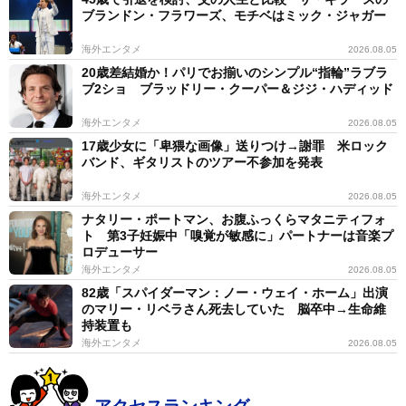
ブランドン・フラワーズ、モチベはミック・ジャガー
海外エンタメ
2026.08.05
20歳差結婚か！パリでお揃いのシンプル“指輪”ラブラ
ブ2ショ ブラッドリー・クーパー＆ジジ・ハディッド
海外エンタメ
2026.08.05
17歳少女に「卑猥な画像」送りつけ→謝罪 米ロック
バンド、ギタリストのツアー不参加を発表
海外エンタメ
2026.08.05
ナタリー・ポートマン、お腹ふっくらマタニティフォ
ト 第3子妊娠中「嗅覚が敏感に」パートナーは音楽プ
ロデューサー
海外エンタメ
2026.08.05
82歳「スパイダーマン：ノー・ウェイ・ホーム」出演
のマリー・リベラさん死去していた 脳卒中→生命維
持装置も
海外エンタメ
2026.08.05