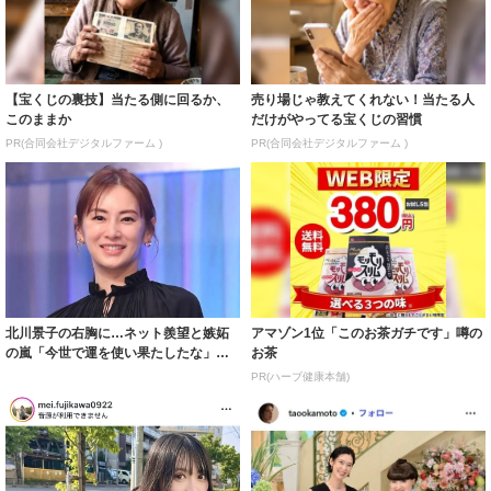
【宝くじの裏技】当たる側に回るか、
売り場じゃ教えてくれない！当たる人
このままか
だけがやってる宝くじの習慣
PR(合同会社デジタルファーム )
PR(合同会社デジタルファーム )
北川景子の右胸に…ネット羨望と嫉妬
アマゾン1位「このお茶ガチです」噂の
の嵐「今世で運を使い果たしたな」
お茶
「ガッツリ行っ...
PR(ハーブ健康本舗)