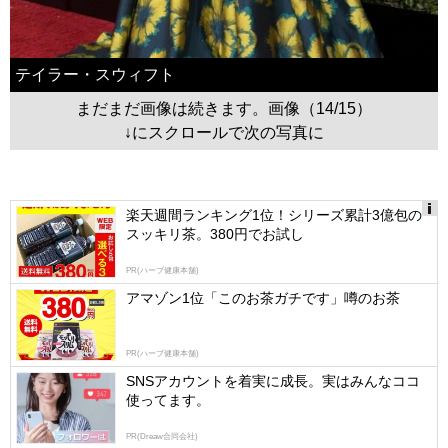
テイラー・スウィフト
まだまだ画像は続きます。画像（14/15）
↓にスクロールで次の写真に
楽天週間ランキング1位！シリーズ累計3億包の
スッキリ茶。380円でお試し
Ads
by
PR(ハーブ健康本舗)
logly
アマゾン1位「このお茶ガチです」噂のお茶
PR(ハーブ健康本舗)
SNSアカウントを着実に成長。実はみんなココ
使ってます。
PR(Dreaw合同会社)