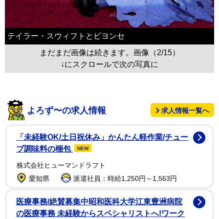
テイラー・スウィフトとビヨンセ
まだまだ画像は続きます。画像（2/15）
↓にスクロールで次の写真に
よろず〜の求人情報
求人情報一覧へ
「未経験OK/土日祝休み」かんたん軽作業/チュー
ブ調味料の梱包
NEW
株式会社ヒューマンドラフト
愛知県
派遣社員：時給1,250円～1,563円
医療事務/絶賛募集中昭和医科大学江東豊洲病院
の医療事務 未経験からスペシャリストへ!ワーク