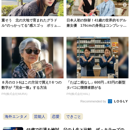
重そう 北の大地で育まれたグラド
日本人初の快挙！41歳の世界的モデル
ル“のっかってる”感スゴっ ボリュー
兼女優 176cmの身長はコンプレック
ミー連発「ア...
スだっ...
８月のロト6はこの方法で買え!!６つの
「たばこ税なし」600円→83円の新型
数字が『完全一致』する方法
タバコに喫煙者群がる
PR(株式会社MURA)
PR(株式会社HAL)
Recommended by
海外エンタメ
芸能人
恋愛
できごと
45歳で引退を検討、父の人生と比較 ザ・キラーズの