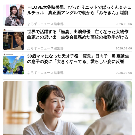
＝LOVE大谷映美里、ぴったりニットでぱっくん＆チュ
ルチュル 真正面アングルで朝から「みそきん」堪能
よろず～ニュース編集部
2026.08.06
世界で活躍する「極妻」出演俳優 亡くなった大物作
曲家との思い出 生徒会長務めた高校の校歌手がける
よろず～ニュース編集部
2026.08.06
30歳ママになった天才子役「渡鬼」日向子 昨夏誕生
の息子の姿に「大きくなってる」愛らしい姿に反響
よろず～ニュース編集部
2026.08.06