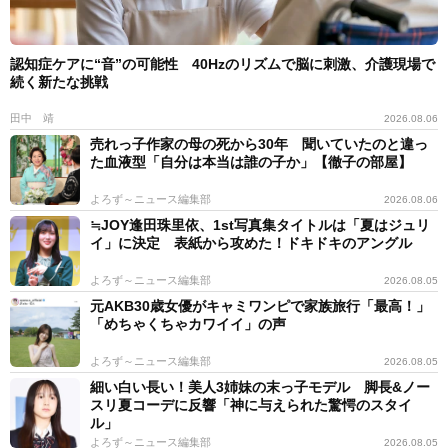
認知症ケアに“音”の可能性 40Hzのリズムで脳に刺激、介護現場で
続く新たな挑戦
田中 靖
2026.08.06
売れっ子作家の母の死から30年 聞いていたのと違っ
た血液型「自分は本当は誰の子か」【徹子の部屋】
よろず～ニュース編集部
2026.08.06
≒JOY逢田珠里依、1st写真集タイトルは「夏はジュリ
イ」に決定 表紙から攻めた！ドキドキのアングル
よろず～ニュース編集部
2026.08.05
元AKB30歳女優がキャミワンピで家族旅行「最高！」
「めちゃくちゃカワイイ」の声
よろず～ニュース編集部
2026.08.05
細い白い長い！美人3姉妹の末っ子モデル 脚長&ノー
スリ夏コーデに反響「神に与えられた驚愕のスタイ
ル」
よろず～ニュース編集部
2026.08.05