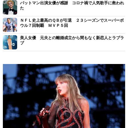
バットマン出演女優が感謝 コロナ禍で人気歌手に救われ
た
ＮＦＬ史上最高のＱＢが引退 ２３シーズンでスーパーボ
ウル７回制覇 ＭＶＰ５回
美人女優 元夫との離婚成立から間もなく新恋人とラブラ
ブ