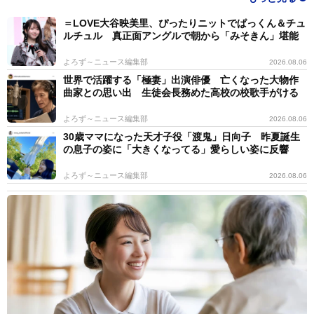
＝LOVE大谷映美里、ぴったりニットでぱっくん＆チュ
ルチュル 真正面アングルで朝から「みそきん」堪能
よろず～ニュース編集部
2026.08.06
世界で活躍する「極妻」出演俳優 亡くなった大物作
曲家との思い出 生徒会長務めた高校の校歌手がける
よろず～ニュース編集部
2026.08.06
30歳ママになった天才子役「渡鬼」日向子 昨夏誕生
の息子の姿に「大きくなってる」愛らしい姿に反響
よろず～ニュース編集部
2026.08.06