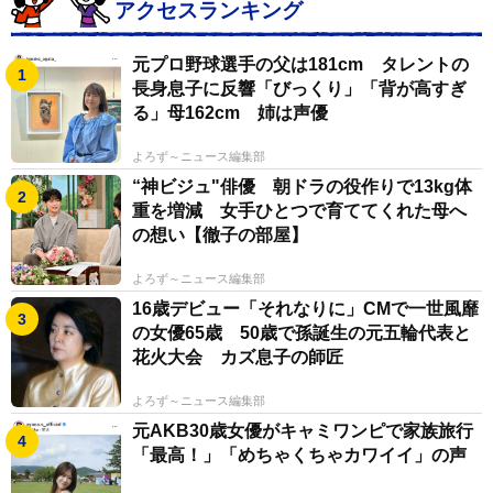
アクセスランキング
元プロ野球選手の父は181cm タレントの
長身息子に反響「びっくり」「背が高すぎ
る」母162cm 姉は声優
よろず～ニュース編集部
“神ビジュ"俳優 朝ドラの役作りで13kg体
重を増減 女手ひとつで育ててくれた母へ
の想い【徹子の部屋】
よろず～ニュース編集部
16歳デビュー「それなりに」CMで一世風靡
の女優65歳 50歳で孫誕生の元五輪代表と
花火大会 カズ息子の師匠
よろず～ニュース編集部
元AKB30歳女優がキャミワンピで家族旅行
「最高！」「めちゃくちゃカワイイ」の声