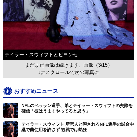
テイラー・スウィフトとビヨンセ
まだまだ画像は続きます。画像（3/15）
↓にスクロールで次の写真に
おすすめニュース
NFLのベララン選手、弟とテイラー・スウィフトの交際を
確信「彼はうまくやってると思う」
テイラー・スウィフト 新恋人と噂されるNFL選手の試合中
継で曲使用を許さず 観戦では熱狂