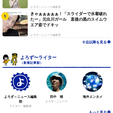
よろず～ニュース編集部
きゃぁぁぁぁぁ！「スライダーで水着破れ
たー」元出川ガール 直後の黒のスイムウ
エア姿でドキッ
よろず～ニュース編集部
６位以降を見る
よろず〜ライター
（新着記事順）
よろず～ニュース編集
田中 靖
海外エンタメ
部
よろず～ニュース
ライター・編集者
もっと見る