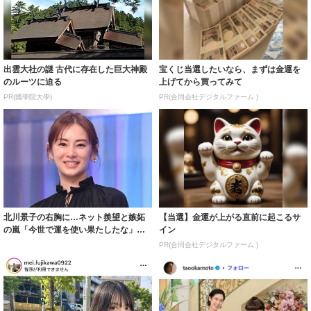
出雲大社の謎 古代に存在した巨大神殿
宝くじ当選したいなら、まずは金運を
のルーツに迫る
上げてから買ってみて
PR(國學院大學)
PR(合同会社デジタルファーム )
北川景子の右胸に…ネット羨望と嫉妬
【当選】金運が上がる直前に起こるサ
の嵐「今世で運を使い果たしたな」
イン
「ガッツリ行っ...
PR(合同会社デジタルファーム )