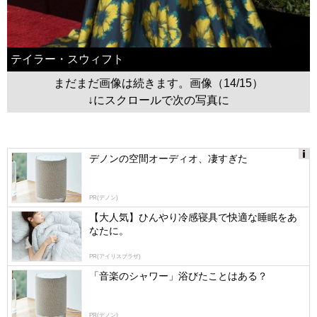
テイラー・スウィフト
まだまだ画像は続きます。画像（14/15）
↓にスクロールで次の写真に
デノンの空間オーディオ、凄すぎた
Ads
by
PR(デノン)
logly
【大人気】ひんやり冷感寝具で快適な睡眠をあ
なたに。
PR(アイリスプラザ)
「音楽のシャワー」浴びたことはある？
PR(デノン)