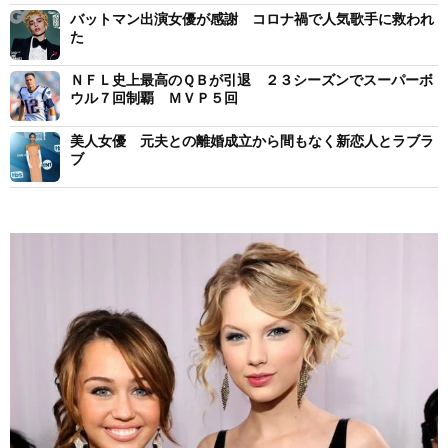
バットマン出演女優が感謝 コロナ禍で人気歌手に救われ
た
ＮＦＬ史上最高のＱＢが引退 ２３シーズンでスーパーボ
ウル７回制覇 ＭＶＰ５回
美人女優 元夫との離婚成立から間もなく新恋人とラブラ
ブ