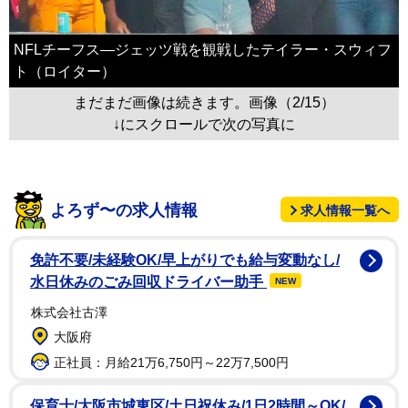
NFLチーフス―ジェッツ戦を観戦したテイラー・スウィフ
ト（ロイター）
まだまだ画像は続きます。画像（2/15）
↓にスクロールで次の写真に
よろず〜の求人情報
求人情報一覧へ
免許不要/未経験OK/早上がりでも給与変動なし/
水日休みのごみ回収ドライバー助手
NEW
株式会社古澤
大阪府
正社員：月給21万6,750円～22万7,500円
保育士/大阪市城東区/土日祝休み/1日2時間～OK/