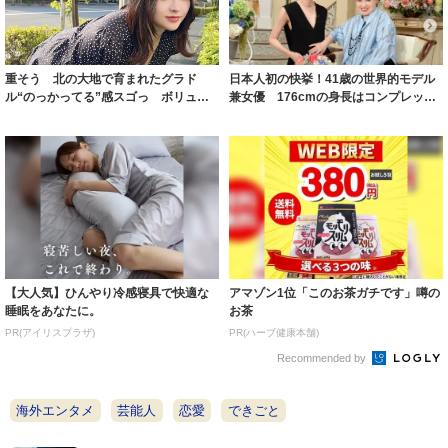
重そう 北の大地で育まれたグラド
日本人初の快挙！41歳の世界的モデル
ル“のっかってる”感スゴっ ボリュー
兼女優 176cmの身長はコンプレック
ミー連発「ア...
スだっ...
【大人気】ひんやり冷感寝具で快適な
アマゾン1位「このお茶ガチです」噂の
睡眠をあなたに。
お茶
PR(アイリスプラザ)
PR(ハーブ健康本舗)
Recommended by
海外エンタメ
芸能人
恋愛
できごと