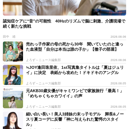
認知症ケアに“音”の可能性 40Hzのリズムで脳に刺激、介護現場で
続く新たな挑戦
田中 靖
2026.08.06
売れっ子作家の母の死から30年 聞いていたのと違っ
た血液型「自分は本当は誰の子か」【徹子の部屋】
よろず～ニュース編集部
2026.08.06
≒JOY逢田珠里依、1st写真集タイトルは「夏はジュリ
イ」に決定 表紙から攻めた！ドキドキのアングル
よろず～ニュース編集部
2026.08.05
元AKB30歳女優がキャミワンピで家族旅行「最高！」
「めちゃくちゃカワイイ」の声
よろず～ニュース編集部
2026.08.05
細い白い長い！美人3姉妹の末っ子モデル 脚長&ノー
スリ夏コーデに反響「神に与えられた驚愕のスタイ
ル」