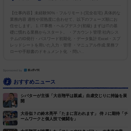
「102」で知られており「こじつけがましいですがその
【仕事内容】未経験90%・フルリモート(完全在宅) 具体的な
数字まで合ってるんかいと。あとは主人公オーラです
業務内容 適性や習熟度に合わせて、以下のフェーズ順にお
ね。ただの偶然の一致とだけでは済ませないくらい、お
任せします。 1. IT事務・ヘルプデスク(初級) まずはITの基
互いのオーラがほんとに輝いてることです」と魅力を語
礎に慣れる業務からスタート。 ・アカウント管理:社内シス
テムのID発行・パスワード初期化 ・データ集計:Excel・スプ
った。
レッドシートを用いた入力・管理 ・マニュアル作成:業務フ
ローや手順書のドキュメント化 ・問い...
15日までで、ツイートは5.2万超のリツイート、19.4
万超の「いいね」を獲得。kAzさんは想像を超えた大バ
Sponsored by
ズリに「改めてガブリアスと大谷翔平選手の偉大さを感
じました。ああ今WBCで熱狂を呼んでるからなんだなぁ
おすすめニュース
と」と感想を語った。「いろんなツイートを眺めてて批
シバターが主張「大谷翔平は親戚」自虐交じりに持論を展
判的な声よりも面白いって言ってくださる方が本当に多
開
くてほんとこの両者には尊敬しかありません…」と述べ
た。
大谷似？の鈴木亮平「たまに言われます」 侍Ｊに期待「チ
ームワークと個人技で健闘を」
ガブリアス登場時からゲーム内で〝相棒〟として戦っ