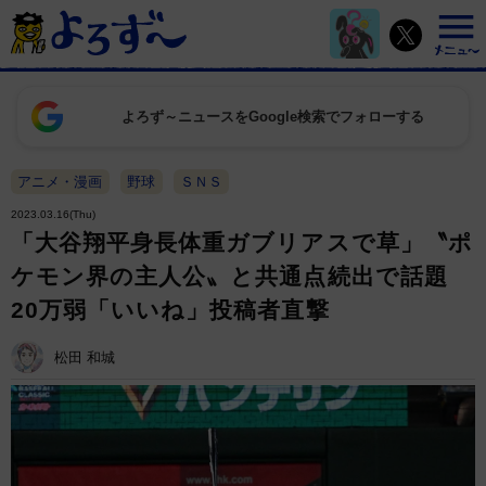
よろず～ニュースをGoogle検索でフォローする
アニメ・漫画
野球
ＳＮＳ
2023.03.16(Thu)
「大谷翔平身長体重ガブリアスで草」〝ポ
ケモン界の主人公〟と共通点続出で話題
20万弱「いいね」投稿者直撃
松田 和城