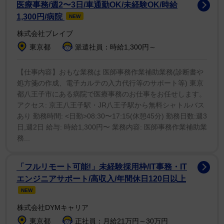
ガブリアスは2006年に発売されたゲーム「ポケットモ
医療事務/週2〜3日/車通勤OK/未経験OK/時給
ンスター ダイヤモンド・パール」で初登場したポケモ
1,300円/病院
NEW
ン。同作のチャンピオン・シロナの切り札で知られるな
株式会社ブレイブ
ど、その圧倒的強さから高い人気を誇り〝ポケモン界の
東京都
派遣社員：時給1,300円～
主人公〟の異名を持つ。「世界最高峰プレーヤー」と
「最強ポケモン」という構図も相まって、大谷に対し
【仕事内容】おもな業務は 医師事務作業補助業務(診断書や
処方箋の作成、電子カルテの入力代行等のサポート等) 東京
「通りで強いわけだ」「さすが主人公」など納得の声が
都八王子市にある病院で医療事務のお仕事をお任せします。
寄せられた。
アクセス: 京王八王子駅・JR八王子駅から無料シャトルバス
あり 勤務時間: <日勤>08:30〜17:15(休憩45分) 勤務日数:週3
また、ガブリアスは北海道をモチーフにしたシンオウ
日,週2日 給与: 時給1,300円〜 業務内容: 医師事務作業補助業
地方で初登場していること、攻撃型、防御型としても対
務...
戦で活躍していたことが、それぞれ大谷が日本ハムに所
属していたことと二刀流でプレーしていることに対応し
「フルリモート可能!」未経験採用枠/IT事務・IT
エンジニアサポート/高収入/年間休日120日以上
ているなど、ネット上では次々と共通点が挙げられた。
NEW
kAzさんは「びっくりしたのは大谷選手の投球スピード
株式会社DYMキャリア
が165キロ。これが大体102マイルだと気づいたときで
東京都
正社員：月給21万円～30万円
すね」。非公式だがガブリアスの素早さパロメーターは