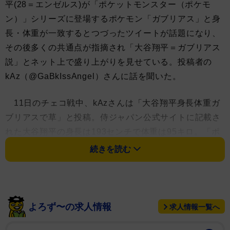
平(28＝エンゼルス)が「ポケットモンスター（ポケモ
ン）」シリーズに登場するポケモン「ガブリアス」と身
長・体重が一致するとつづったツイートが話題になり、
その後多くの共通点が指摘され「大谷翔平＝ガブリアス
説」とネット上で盛り上がりを見せている。投稿者の
kAz（@GaBkIssAngel）さんに話を聞いた。
11日のチェコ戦中、kAzさんは「大谷翔平身長体重ガ
ブリアスで草」と投稿。侍ジャパン公式サイトに記載さ
れた大谷翔平の身長は193センチで体重は95キロ。「ポ
ケモン」公式サイトで公開されているガブリアスのプロ
続きを読む
フィールは高さ1.9メートル、重さ95.0キロで確かに一
致している。ガブリアスが大好きだというkAzさんは、
WBCで大谷が話題になっていたことからネットで検索し
「ガブリアスじゃねぇか！」と気づいたという。
よろず〜の求人情報
求人情報一覧へ