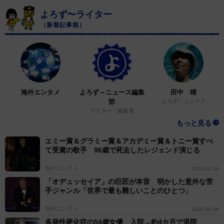
よろず〜ライター
（新着記事順）
海外エンタメ
よろず～ニュース編集
田中 靖
部
よろず～ニュース
ライター・編集者
もっと見る
エミー賞＆グラミー賞＆アカデミー賞＆トニー賞すべ
て受賞の歌手 96歳で死去したレジェンド演じる
海外エンタメ
2026.08.06
「オデュッセイア」の巨匠が本音 明かした意外な苦
手ジャンル「世界で最も難しいことのひとつ」
海外エンタメ
2026.08.06
多発性硬化症の54歳女優、入院→約4カ月で退院