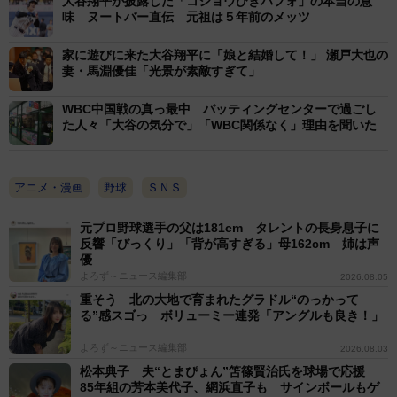
大谷翔平が披露した「コショウひきパフォ」の本当の意
てきたというｋＡｚさん。「ガブリアスというキャラの
味 ヌートバー直伝 元祖は５年前のメッツ
強さはほんとに大谷選手と似ているんです。とにかくス
家に遊びに来た大谷翔平に「娘と結婚して！」 瀬戸大也の
テータスが高いから強い。それだけでどんな相手にも戦
妻・馬淵優佳「光景が素敵すぎて」
えるというほんとにかっこいいポケモンなんです」と熱
WBC中国戦の真っ最中 バッティングセンターで過ごし
弁。「僕がここまでガブリアスを好きでいられたのはあ
た人々「大谷の気分で」「WBC関係なく」理由を聞いた
いつの背中だと思います。この後ろ姿にずっと支えられ
てきました。この背中を見てもらえればもうボクが言う
アニメ・漫画
野球
ＳＮＳ
までもないと思います！」と〝ガブリアス愛〟を語っ
た。
元プロ野球選手の父は181cm タレントの長身息子に
反響「びっくり」「背が高すぎる」母162cm 姉は声
優
よろず～ニュース編集部
2026.08.05
重そう 北の大地で育まれたグラドル“のっかって
る”感スゴっ ボリューミー連発「アングルも良き！」
よろず～ニュース編集部
2026.08.03
松本典子 夫“とまぴょん”笘篠賢治氏を球場で応援
85年組の芳本美代子、網浜直子も サインボールもゲ