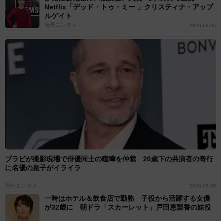
Netflix「デッド・トゥ・ミー 」クリスティナ・アップ
ルゲイト
海外エンタメ
2026.08.06
ブラピが撮影現場で俳優同士の喧嘩を仲裁 20歳下の共演者の奇行
に名優の息子がイライラ
海外エンタメ
2026.08.06
一時はホテル＆飲食店で勤務 子役から活躍する女優
が32歳に 朝ドラ「スカーレット」戸田恵梨香の妹役