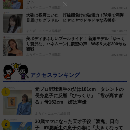
ット
よろず～ニュース編集部
2026.08.03
大砲は客席にいた 打線顔負けの破壊力！球場で満弾
見届けたグラドル ヒヤヒヤでドキドキな応援姿
よろず～ニュース編集部
2026.08.02
美ボディまぶしいプールサイド！ 新婚モデル「ゆっく
り贅沢な」ハネムーンに羨望の声 W杯＆大谷300号も
観戦
よろず～ニュース編集部
2026.08.02
アクセスランキング
元プロ野球選手の父は181cm タレントの
長身息子に反響「びっくり」「背が高すぎ
る」母162cm 姉は声優
よろず～ニュース編集部
30歳ママになった天才子役「渡鬼」日向
子 昨夏誕生の息子の姿に「大きくなって