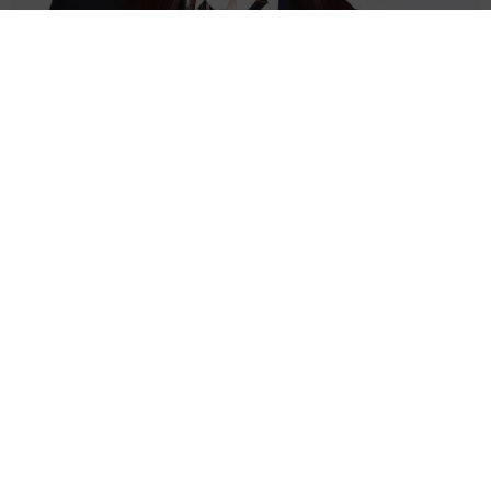
細い白い長い！美人3姉妹の末っ子モデル 脚長&ノースリ夏コーデ
に反響「神に与えられた驚愕のスタイル」
よろず～ニュース編集部
2026.08.05
第1子出産→2カ月でお腹ぺったんこ！筧美和子、ピラ
ティス姿 母の喜びヒシヒシ「ありがとうよ息子」
よろず～ニュース編集部
2026.08.05
17歳少女に「卑猥な画像」送りつけ→謝罪 米ロック
バンド、ギタリストのツアー不参加を発表
海外エンタメ
2026.08.05
16歳デビュー「それなりに」CMで一世風靡の女優65
歳 50歳で孫誕生の元五輪代表と花火大会 カズ息子
の師匠
よろず～ニュース編集部
2026.08.05
ナタリー・ポートマン、お腹ふっくらマタニティフォ
ト 第3子妊娠中「嗅覚が敏感に」パートナーは音楽プ
ロデューサー
海外エンタメ
2026.08.05