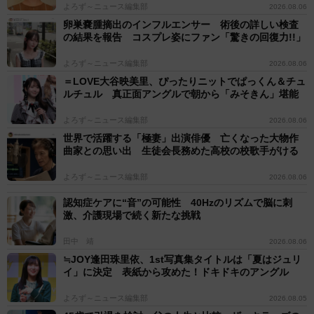
よろず～ニュース編集部
2026.08.06
卵巣嚢腫摘出のインフルエンサー 術後の詳しい検査
の結果を報告 コスプレ姿にファン「驚きの回復力!!」
よろず～ニュース編集部
2026.08.06
＝LOVE大谷映美里、ぴったりニットでぱっくん＆チュ
ルチュル 真正面アングルで朝から「みそきん」堪能
よろず～ニュース編集部
2026.08.06
世界で活躍する「極妻」出演俳優 亡くなった大物作
曲家との思い出 生徒会長務めた高校の校歌手がける
よろず～ニュース編集部
2026.08.06
認知症ケアに“音”の可能性 40Hzのリズムで脳に刺
激、介護現場で続く新たな挑戦
田中 靖
2026.08.06
≒JOY逢田珠里依、1st写真集タイトルは「夏はジュリ
イ」に決定 表紙から攻めた！ドキドキのアングル
よろず～ニュース編集部
2026.08.05