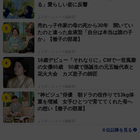
る」愛らしい姿に反響
よろず～ニュース編集部
売れっ子作家の母の死から30年 聞いてい
たのと違った血液型「自分は本当は誰の子
か」【徹子の部屋】
よろず～ニュース編集部
16歳デビュー「それなりに」CMで一世風靡
の女優65歳 50歳で孫誕生の元五輪代表と
花火大会 カズ息子の師匠
よろず～ニュース編集部
“神ビジュ"俳優 朝ドラの役作りで13kg体
重を増減 女手ひとつで育ててくれた母へ
の想い【徹子の部屋】
よろず～ニュース編集部
６位以降を見る