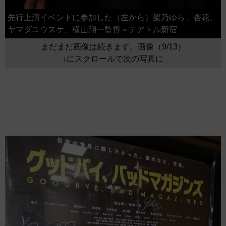
先行上演イベントに参加した（左から）架乃ゆら、杏花、
ヤマダユウスケ、横山翔一監督＝テアトル新宿
まだまだ画像は続きます。画像（9/13）
↓にスクロールで次の写真に