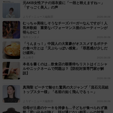
元AKB女性アナの浴衣姿に「一段と映えますね～」
「すっごく美人」の声
よろず～ニュース編集部
2026.08.09
むっちゃ美味しそうなチーズバーガーなんですが！人
気米歌姫 重要なパフォーマンス後のルーティーンが
明らかに！
海外エンタメ
2026.08.09
「うんまっ！」中国人の大富豪がオススメするポテチ
の食べ方とは「天ぷらっぽい感覚」「罪悪感が少しだ
け緩和」
水上侑子
2026.08.09
本名を書くのは…飲食店の順番待ちリストはイニシャ
ルやニックネームで問題は？【防犯対策専門家が解
説】
2026.08.09
真飛聖 ビーチで魅せた驚異の大ジャンプ「流石元花組
トップスター様」「名前の如く飛んでるぅ～」
よろず～ニュース編集部
2026.08.09
伯母が土産のケーキを持参も…子どもが食べられず激
怒「思い込みが強く、話が通じない相手」への対策