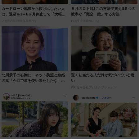
カードローン地獄から抜け出したい人
８月のロト6はこの方法で買え!!６つの
は、返済を3～6ヶ月停止して『大幅に
数字が『完全一致』する方法
減額してか...
PR(渋谷法務総合事務所)
PR(株式会社MURA)
北川景子の右胸に…ネット羨望と嫉妬
宝くじ当たる人だけが気づいている違
の嵐「今世で運を使い果たしたな」
い
「ガッツリ行っ...
PR(合同会社デジタルファーム )