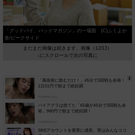
「グッドバイ、バッドマガジン」の一場面 (C)ふくよか
舎/ピークサイド
まだまだ画像は続きます。画像（12/13）
↓にスクロールで次の写真に
「風俗前に飲むだけ！」45分で3回戦も余裕！
1日31円で朝まで絶好調
Ads
by
PR(健商株式会社)
logly
バイアグラは捨てた「65歳が45分で3回戦も余
裕」980円で朝まで絶好調！
PR(健商株式会社)
SNSアカウントを着実に成長。実はみんなココ