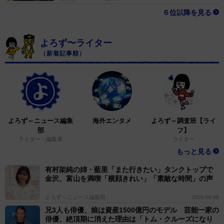
６位以降を見る
よろず〜ライター
（新着記事順）
よろず～ニュース編集
海外エンタメ
よろず～調査班【ライ
部
フ】
ライター・編集者
ライター
もっと見る
有村架純の姉・藍里「また行きたい」タンクトップで
金沢、富山を満喫「横顔きれい」「素敵な時間」の声
よろず～ニュース編集部
2026.08.09
兄3人も俳優、娘は資産1500億円のモデル 芸能一家の
俳優、絶頂期に消えた理由は「トム・クルーズになり