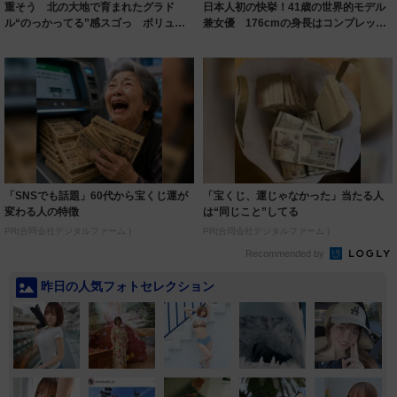
重そう 北の大地で育まれたグラド
日本人初の快挙！41歳の世界的モデル
ル“のっかってる”感スゴっ ボリュー
兼女優 176cmの身長はコンプレック
ミー連発「ア...
スだっ...
「SNSでも話題」60代から宝くじ運が
「宝くじ、運じゃなかった」当たる人
変わる人の特徴
は“同じこと”してる
PR(合同会社デジタルファーム )
PR(合同会社デジタルファーム )
Recommended by
昨日の人気フォトセレクション