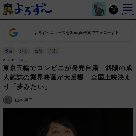
よろず～ニュースをGoogle検索でフォローする
映画
ひと
五輪
商品
2023.01.09(Mon)
東京五輪でコンビニが発売自粛 斜陽の成
人雑誌の業界映画が大反響 全国上映決ま
り「夢みたい」
山本 鋼平