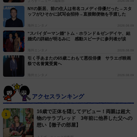
よろず～ニュース編集部
2026.08.09
NYの新居、前の住人は有名コメディ俳優だった→スタ
ッフがひそかに試写会招待→直接郵便物を手渡した
海外エンタメ
2026.08.09
“スパイダーマン婚”トム・ホランド＆ゼンデイヤ、結
婚式の詳細が明るみに 感動スピーチに参列者が涙
海外エンタメ
2026.08.09
引く手あまたの65歳こわもて悪役俳優 サラエボ映画
祭で名誉賞受賞へ
海外エンタメ
2026.08.09
アクセスランキング
16歳で正体を隠してデビュー！両親は超大
物のサラブレッド 3年前に他界した父への
想い【徹子の部屋】
よろず～ニュース編集部