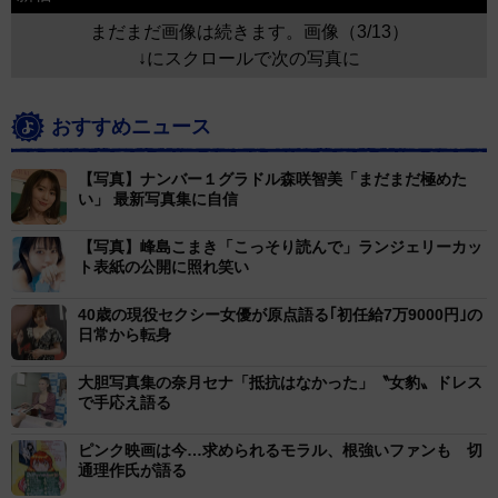
まだまだ画像は続きます。画像（3/13）
↓にスクロールで次の写真に
おすすめニュース
【写真】ナンバー１グラドル森咲智美「まだまだ極めた
い」 最新写真集に自信
【写真】峰島こまき「こっそり読んで」ランジェリーカッ
ト表紙の公開に照れ笑い
40歳の現役セクシー女優が原点語る｢初任給7万9000円｣の
日常から転身
大胆写真集の奈月セナ「抵抗はなかった」〝女豹〟ドレス
で手応え語る
ピンク映画は今…求められるモラル、根強いファンも 切
通理作氏が語る