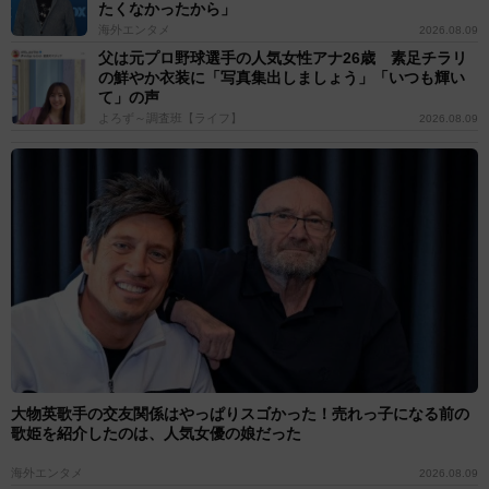
たくなかったから」
海外エンタメ
2026.08.09
父は元プロ野球選手の人気女性アナ26歳 素足チラリ
の鮮やか衣装に「写真集出しましょう」「いつも輝い
て」の声
よろず～調査班【ライフ】
2026.08.09
大物英歌手の交友関係はやっぱりスゴかった！売れっ子になる前の
歌姫を紹介したのは、人気女優の娘だった
海外エンタメ
2026.08.09