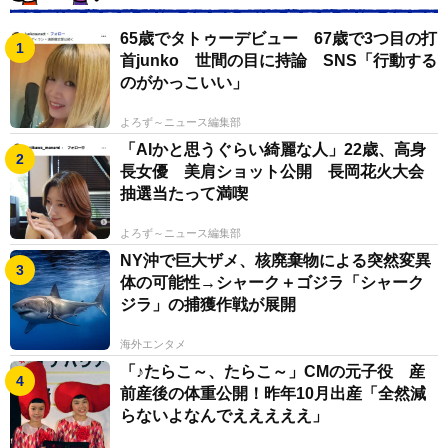
65歳でタトゥーデビュー 67歳で3つ目の打
首junko 世間の目に持論 SNS「行動する
のがかっこいい」
よろず～ニュース編集部
「AIかと思うぐらい綺麗な人」22歳、高身
長女優 美肩ショット公開 長岡花火大会
抽選当たって満喫
よろず～ニュース編集部
NY沖で巨大ザメ、核廃棄物による突然変異
体の可能性→シャーク＋ゴジラ「シャーク
ジラ」の捕獲作戦が展開
海外エンタメ
「♪たらこ～、たらこ～」CMの元子役 産
前産後の体重公開！昨年10月出産「全然減
らないよなんでえええええ」