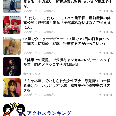
集まる→手術成功 術後経過も報告｢まだまだ最悪です
が｣
よろず～ニュース編集部
2026.08.07
「♪たらこ～、たらこ～」CMの元子役 産前産後の体
重公開！昨年10月出産「全然減らないよなんでえええ
ええ」
よろず～ニュース編集部
2026.08.07
65歳でタトゥーデビュー 67歳で3つ目の打首junko
世間の目に持論 SNS「行動するのがかっこいい」
よろず～ニュース編集部
2026.08.07
「健康上の問題」で公演キャンセルのハリー・スタイ
ルズ 雨のメキシコで今度は転倒
海外エンタメ
2026.08.06
「ミヤネ屋」でいじられた女性アナ 頸動脈エコー検
査受けた→いよいよアラ還 脳梗塞や心筋梗塞のリス
クを
よろず～ニュース編集部
2026.08.06
アクセスランキング