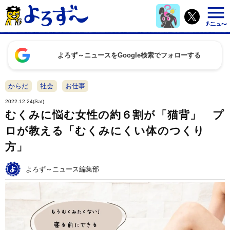
よろず～ニュースをGoogle検索でフォローする
からだ
社会
お仕事
2022.12.24(Sat)
むくみに悩む女性の約６割が「猫背」 プ
ロが教える「むくみにくい体のつくり
方」
よろず～ニュース編集部