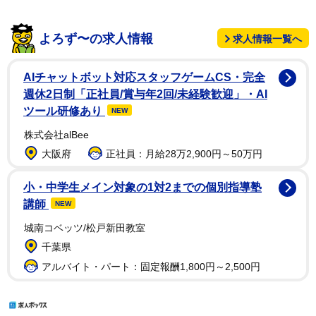
よろず〜の求人情報
求人情報一覧へ
AIチャットボット対応スタッフゲームCS・完全
週休2日制「正社員/賞与年2回/未経験歓迎」・AI
ツール研修あり
NEW
株式会社alBee
大阪府
正社員：月給28万2,900円～50万円
小・中学生メイン対象の1対2までの個別指導塾
講師
NEW
城南コベッツ/松戸新田教室
千葉県
アルバイト・パート：固定報酬1,800円～2,500円