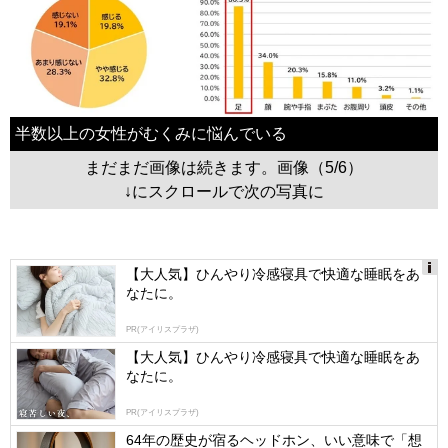
半数以上の女性がむくみに悩んでいる
まだまだ画像は続きます。画像（5/6）
↓にスクロールで次の写真に
【大人気】ひんやり冷感寝具で快適な睡眠をあ
なたに。
Ads
by
PR(アイリスプラザ)
logly
【大人気】ひんやり冷感寝具で快適な睡眠をあ
なたに。
PR(アイリスプラザ)
64年の歴史が宿るヘッドホン、いい意味で「想