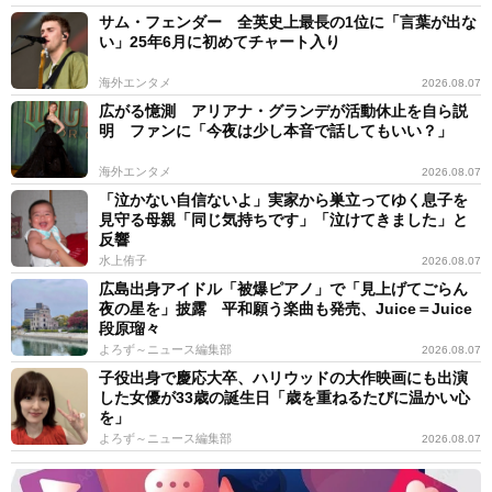
サム・フェンダー 全英史上最長の1位に「言葉が出な
い」25年6月に初めてチャート入り
海外エンタメ
2026.08.07
広がる憶測 アリアナ・グランデが活動休止を自ら説
明 ファンに「今夜は少し本音で話してもいい？」
海外エンタメ
2026.08.07
「泣かない自信ないよ」実家から巣立ってゆく息子を
見守る母親「同じ気持ちです」「泣けてきました」と
反響
水上侑子
2026.08.07
広島出身アイドル「被爆ピアノ」で「見上げてごらん
夜の星を」披露 平和願う楽曲も発売、Juice＝Juice
段原瑠々
よろず～ニュース編集部
2026.08.07
子役出身で慶応大卒、ハリウッドの大作映画にも出演
した女優が33歳の誕生日「歳を重ねるたびに温かい心
を」
よろず～ニュース編集部
2026.08.07