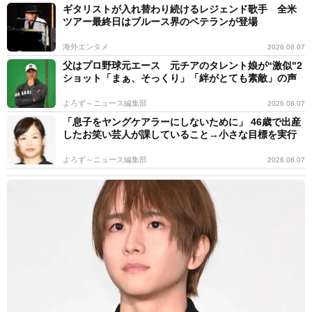
ギタリストが入れ替わり続けるレジェンド歌手 全米
ツアー最終日はブルース界のベテランが登場
海外エンタメ
2026.08.07
父はプロ野球元エース 元チアのタレント娘が“激似"2
ショット「まぁ、そっくり」「絆がとても素敵」の声
よろず～ニュース編集部
2026.08.07
「息子をヤングケアラーにしないために」 46歳で出産
したお笑い芸人が課していること→小さな目標を実行
よろず～ニュース編集部
2026.08.07