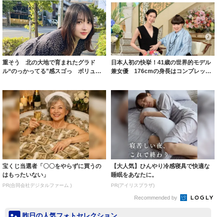
重そう 北の大地で育まれたグラド
日本人初の快挙！41歳の世界的モデル
ル“のっかってる”感スゴっ ボリュー
兼女優 176cmの身長はコンプレック
ミー連発「ア...
スだっ...
宝くじ当選者「〇〇をやらずに買うの
【大人気】ひんやり冷感寝具で快適な
はもったいない」
睡眠をあなたに。
PR(合同会社デジタルファーム )
PR(アイリスプラザ)
Recommended by
昨日の人気フォトセレクション