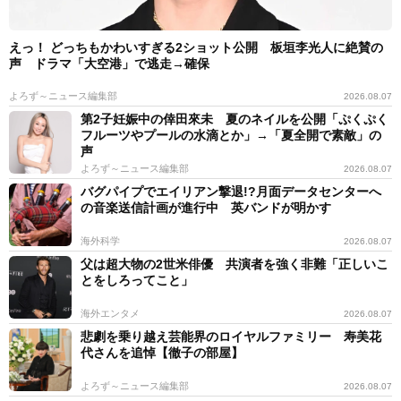
えっ！ どっちもかわいすぎる2ショット公開 板垣李光人に絶賛の
声 ドラマ「大空港」で逃走→確保
よろず～ニュース編集部
2026.08.07
第2子妊娠中の倖田來未 夏のネイルを公開「ぷくぷく
フルーツやプールの水滴とか」→「夏全開で素敵」の
声
よろず～ニュース編集部
2026.08.07
バグパイプでエイリアン撃退!?月面データセンターへ
の音楽送信計画が進行中 英バンドが明かす
海外科学
2026.08.07
父は超大物の2世米俳優 共演者を強く非難「正しいこ
とをしろってこと」
海外エンタメ
2026.08.07
悲劇を乗り越え芸能界のロイヤルファミリー 寿美花
代さんを追悼【徹子の部屋】
よろず～ニュース編集部
2026.08.07