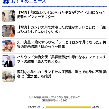
おすすめニュース
【写真】｢家畜｣といじめられた少女が｢アイドル｣になった
衝撃のビフォーアフター
【写真】ガンジス川で沐浴した女性がエラいことに！「顔
ゴシゴシしてはいけない水」
矢口真里39歳のすっぴん「シミとそばかす薄くなった」美
容術効果強調「肌めっちゃ綺麗」
ハリウッド大物女優「美容整形は中毒になる」フェイスリ
フトの結果「歪んで見える」
深刻な小学生の「ランドセル症候群」重さで心身に不調 識
者は「置き勉」を推奨