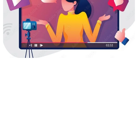
登録者200万人超の人気YouTuber 離婚を発表→すぐに撤回｢離婚
届に勢いで記入してしまった｣
よろず～ニュース編集部
2026.08.07
汚ったないヨレヨレ男→よく見るとイケメンだった!?
世界一周中に3度も再会、ジョージアの“記憶無し"夜か
ら結婚へ！【新婚さん】
よろず～ニュース編集部
2026.08.07
減量なし！リアルゆるゆる美体 サイドがら空き＆へ
そ出しノースリ、豊田萌絵「週プレ」表紙
よろず～ニュース編集部
2026.08.06