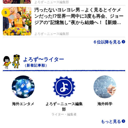
よろず～ニュース編集部
汚ったないヨレヨレ男→よく見るとイケメ
ンだった!?世界一周中に3度も再会、ジョー
ジアの“記憶無し"夜から結婚へ！【新婚さ
ん】
よろず～ニュース編集部
６位以降を見る
よろず〜ライター
（新着記事順）
海外エンタメ
よろず～ニュース編集
海外科学
部
ライター・編集者
もっと見る