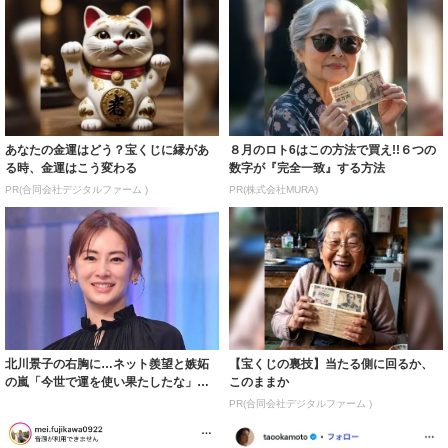
あなたの金運はどう？宝くじに縁があ
８月のロト6はこの方法で買え!!６つの
る時、金運はこう変わる
数字が『完全一致』する方法
PR(合同会社デジタルファーム )
PR(株式会社MURA)
北川景子の右胸に…ネット羨望と嫉妬
【宝くじの裏技】当たる側に回るか、
の嵐「今世で運を使い果たしたな」
このままか
「ガッツリ行っ...
PR(合同会社デジタルファーム )