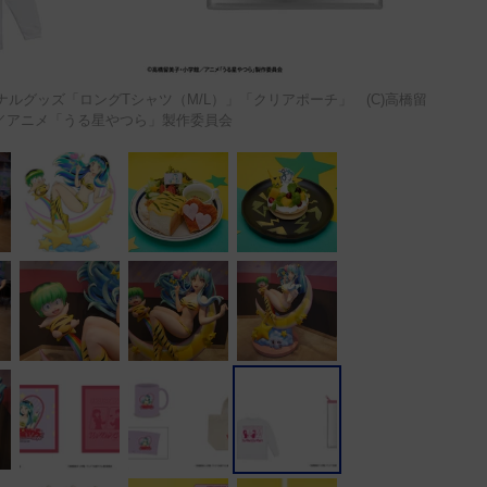
ルグッズ「ロングTシャツ（M/L）」「クリアポーチ」 (C)高橋留
／アニメ「うる星やつら」製作委員会