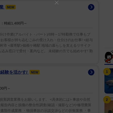
作業
NEW
時給1,400円～
け作業(アルバイト・パート)/8時～17時勤務で仕事もプ
お客様が持ち込むごみの受け入れ・仕分けのお仕事! <給与
都 羽村市 <最寄駅>箱根ケ崎駅 地域の暮らしを支えるリサイク
ち込み窓口で受付・案内など。 未経験の方でも始めやす! 勤
備経験を活かす/
NEW
00円～
害調査業務をお願いします。 <具体的には> 事故や自然
故報告内容と損傷の整合性調査(確認・撮影など)や修理費算
書類作成業務 ・物損事故の示談交渉などの折衝業務 ・事