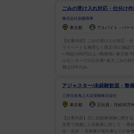
ごみの受け入れ対応・仕分け
株式会社加藤商事
東京都
アルバイト・パート：
【仕事内容】ごみの受け入れ対応・仕分
ライベートも無理なく両立!市の施設で
> 時給1400円以上 <勤務地> 東京
ルセンターでのお仕事! 粗大ごみの持
務は日中のみ...
アジャスター/未経験歓迎・整
三井住友海上火災保険株式会社
東京都
正社員：月給30万9
【仕事内容】主に自動車保険に関する損
災害で損傷した自動車に対して ・事
出・交渉 ・見積書や報告書などの各種