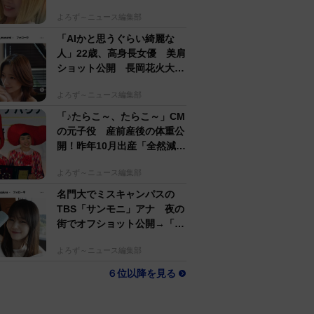
するのがかっこいい」
よろず～ニュース編集部
「AIかと思うぐらい綺麗な
人」22歳、高身長女優 美肩
ショット公開 長岡花火大会
抽選当たって満喫
よろず～ニュース編集部
「♪たらこ～、たらこ～」CM
の元子役 産前産後の体重公
開！昨年10月出産「全然減ら
ないよなんでえええええ」
よろず～ニュース編集部
名門大でミスキャンパスの
TBS「サンモニ」アナ 夜の
街でオフショット公開→「ノ
ースリーブ、細〜、可愛い」
よろず～ニュース編集部
６位以降を見る