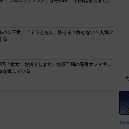
ら「ラムのラブソング」から40年 「自分はまだまだ」
ルパン三世」「ドラえもん」許せる？許せない？人気ア
える
7万円「彼女、お借りします」水原千鶴の等身大フィギュ
軌を逸している」
Twee