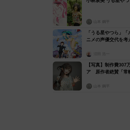
小林泉美 うる星やつ
山本 鋼平
「うる星やつら」「
ニメの声優交代を考
沼田 浩一
【写真】制作費30
ア 原作者絶賛「常
山本 鋼平