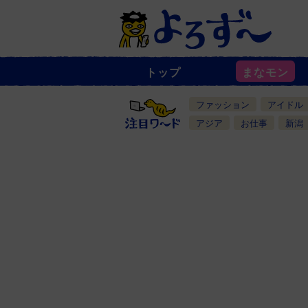
トップ
まなモン
ニ
ュ
ー
ファッション
アイドル
ス
一
アジア
お仕事
新潟
覧