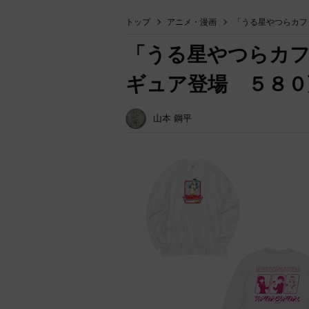
トップ
アニメ・漫画
「うる星やつらカフ
「うる星やつらカ
ギュア登場 ５８０
山本 鋼平