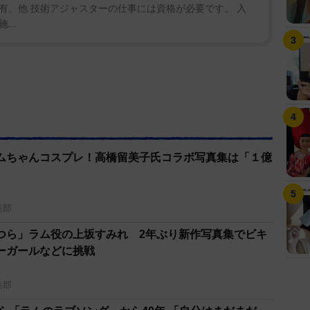
有、他 技術アジャスターの仕事には資格が必要です。 入
..
ムちゃんコスプレ！高橋留美子氏コラボ写真集は「１億
集部
つら」ラム役の上坂すみれ 2年ぶり新作写真集でビキ
ーガールなどに挑戦
集部