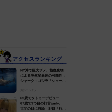
アクセスランキング
NY沖で巨大ザメ、核廃棄物
による突然変異体の可能性→
シャーク＋ゴジラ「シャーク
ジラ」の捕獲作戦が展開
海外エンタメ
65歳でタトゥーデビュー
67歳で3つ目の打首junko
世間の目に持論 SNS「行動