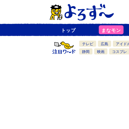
トップ
まなモン
ニ
ュ
ー
テレビ
広島
アイド
ス
一
静岡
映画
コスプレ
覧