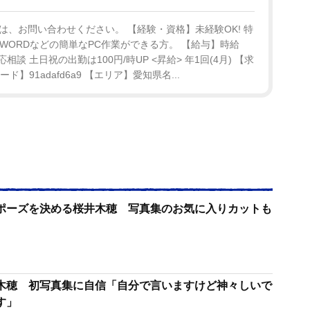
、お問い合わせください。 【経験・資格】未経験OK! 特
L/WORDなどの簡単なPC作業ができる方。 【給与】時給
相談 土日祝の出勤は100円/時UP <昇給> 年1回(4月) 【求
コード】91adafd6a9 【エリア】愛知県名...
ポーズを決める桜井木穂 写真集のお気に入りカットも
木穂 初写真集に自信「自分で言いますけど神々しいで
す」