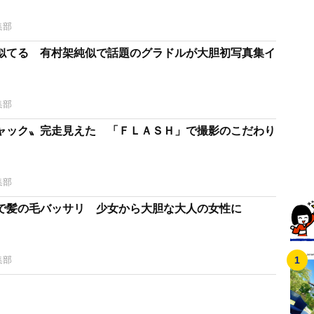
集部
似てる 有村架純似で話題のグラドルが大胆初写真集イ
集部
ャック〟完走見えた 「ＦＬＡＳＨ」で撮影のこだわり
集部
で髪の毛バッサリ 少女から大胆な大人の女性に
集部