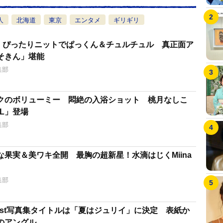
人
北海道
東京
エンタメ
ギリギリ
里、ぴったりニットでぱっくん＆チュルチュル 真正面ア
そきん」堪能
集部
クのボリューミー 悶絶の入浴ショット 桃月なしこ
LL」登場
集部
果実＆美ワキ全開 最胸の超新星！水滴はじくMiina
集部
1st写真集タイトルは「夏はジュリイ」に決定 表紙か
のアングル