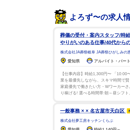
よろず〜の求人
葬儀の受付・案内スタッフ/時給1
やりがいのある仕事/40代から
株式会社JA葬祭岐阜 JA葬祭ひがしみの
愛知県
アルバイト・パート：
【仕事内容】時給1,300円〜 「10:
業を最優先しながら、スキマ時間で賢く
家庭優先で働きたい方・Wワーカーさんに
り稼げる! 選べる時間帯:朝～昼シフト
一般事務 × × 名古屋市天白区
株式会社夢工房キッチンくらぶ
愛知県
時給1,140円～