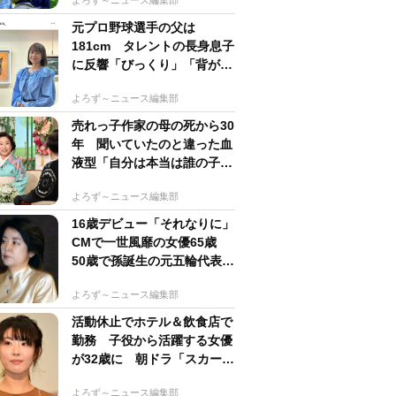
元プロ野球選手の父は
181cm タレントの長身息子
に反響「びっくり」「背が高
すぎる」母162cm 姉は声優
よろず～ニュース編集部
売れっ子作家の母の死から30
年 聞いていたのと違った血
液型「自分は本当は誰の子
か」【徹子の部屋】
よろず～ニュース編集部
16歳デビュー「それなりに」
CMで一世風靡の女優65歳
50歳で孫誕生の元五輪代表と
花火大会 カズ息子の師匠
よろず～ニュース編集部
活動休止でホテル＆飲食店で
勤務 子役から活躍する女優
が32歳に 朝ドラ「スカーレ
ット」戸田恵梨香の妹役
よろず～ニュース編集部