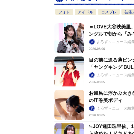
フォト
アイドル
コスプレ
芸能
＝LOVE大谷映美
ングルで朝から「み
よろず～ニュース編
2026.08.06
目の前に迫る薄ピン
「ヤングキング BU
よろず～ニュース編
2026.08.05
お風呂に浮かぶ大きな
の圧巻美ボディ
よろず～ニュース編
2026.08.05
≒JOY逢田珠里依、
ら攻めた！ドキドキ