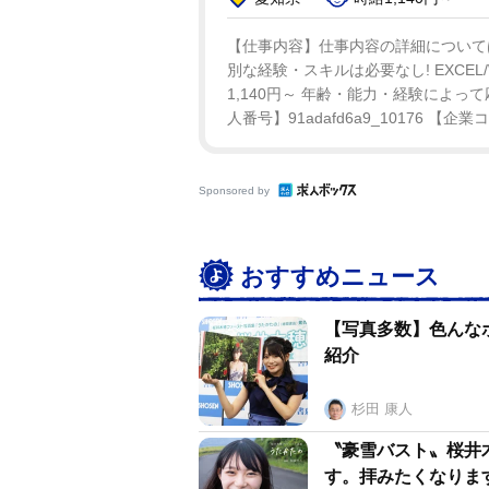
【仕事内容】仕事内容の詳細については
別な経験・スキルは必要なし! EXCE
1,140円～ 年齢・能力・経験によって応
人番号】91adafd6a9_10176 【企業
Sponsored by
おすすめニュース
【写真多数】色んな
紹介
杉田 康人
〝豪雪バスト〟桜井
す。拝みたくなりま