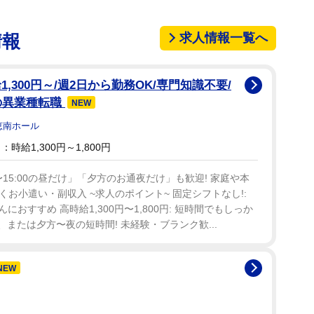
求人情報一覧へ
情報
,300円～/週2日から勤務OK/専門知識不要/
の異業種転職
NEW
恵南ホール
時給1,300円～1,800円
00〜15:00の昼だけ」「夕方のお通夜だけ」も歓迎! 家庭や本
お小遣い・副収入 ~求人のポイント~ 固定シフトなし!:
おすすめ 高時給1,300円〜1,800円: 短時間でもしっか
、または夕方〜夜の短時間! 未経験・ブランク歓...
NEW