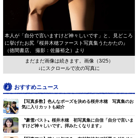
本人が「自分で言いますけど神々しいです」と、見どころ
に挙げたお尻『桜井木穂ファースト写真集うたかたの』
（徳間書店、 撮影：佐藤裕之）より
まだまだ画像は続きます。画像（3/25）
↓にスクロールで次の写真に
おすすめニュース
【写真多数】色んなポーズを決める桜井木穂 写真集のお
気に入りカットも紹介
〝豪雪バスト〟桜井木穂 初写真集に自信「自分で言いま
すけど神々しいです。拝みたくなります」