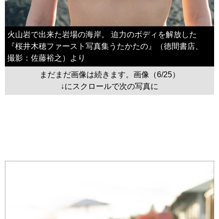
火山岩で出来た岩場の海岸。 迫力のボディを解放した
『桜井木穂ファースト写真集うたかたの』（徳間書店、
撮影：佐藤裕之）より
まだまだ画像は続きます。画像（6/25）
↓にスクロールで次の写真に