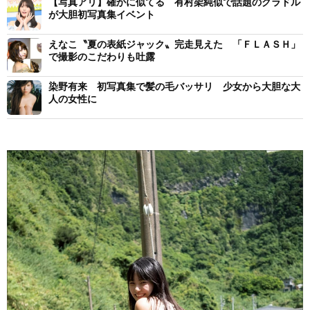
【写真アリ】確かに似てる 有村架純似で話題のグラドル
が大胆初写真集イベント
えなこ〝夏の表紙ジャック〟完走見えた 「ＦＬＡＳＨ」
で撮影のこだわりも吐露
染野有来 初写真集で髪の毛バッサリ 少女から大胆な大
人の女性に