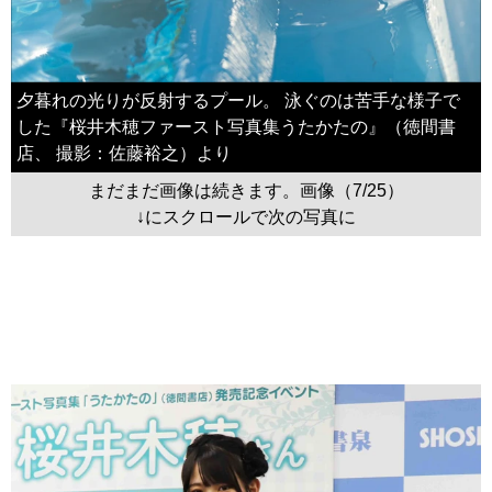
夕暮れの光りが反射するプール。 泳ぐのは苦手な様子で
した『桜井木穂ファースト写真集うたかたの』（徳間書
店、 撮影：佐藤裕之）より
まだまだ画像は続きます。画像（7/25）
↓にスクロールで次の写真に