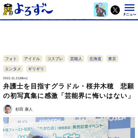
フォト
アイドル
コスプレ
芸能人
北海道
東京
エンタメ
ギリギリ
2022.11.21(Mon)
弁護士を目指すグラドル・桜井木穂 悲願
の初写真集に感激「芸能界に悔いはない」
杉田 康人